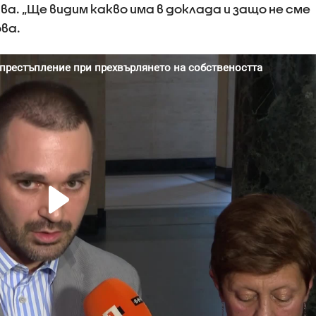
а. „Ще видим какво има в доклада и защо не сме
ова.