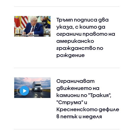
Тръмп подписа два
указа, с които да
ограничи правото на
американско
гражданство по
рождение
Ограничават
движението на
камиони по "Тракия",
"Струма" и
Кресненското дефиле
в петък и неделя