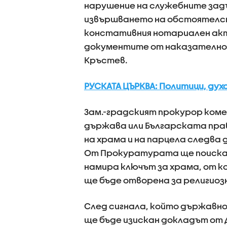
нарушение на служебните задъ
извършването на обстоятелс
констативния нотариален акт.
документите от наказателно-п
Кръстев.
РУСКАТА ЦЪРКВА: Политици, ду
Зам.-градският прокурор коме
държава или Българската пра
на храма и на парцела следва
От Прокуратурата ще поиска
намира ключът за храма, от к
ще бъде отворена за религиоз
След сигнала, който държавно
ще бъде изискан докладът от 