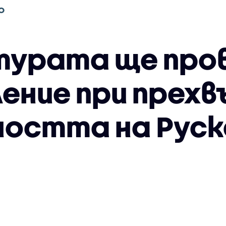
О
урата ще пров
ение при прехв
остта на Руск