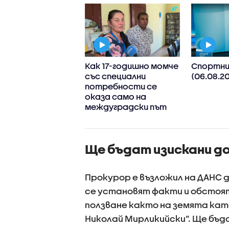
 и защо
Как 17-годишно момче
Спортни
тата реагират
със специални
(06.08.20
сивно?
потребности се
оказа само на
междуградски път
Ще бъдат изискани д
Прокурор е възложил на ДАНС д
се установят факти и обстоя
ползване както на земята кат
Николай Мирликийски“. Ще бъд