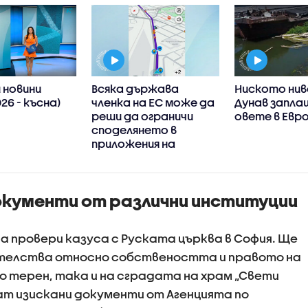
 новини
Всяка държава
Ниското нив
26 - късна)
членка на ЕС може да
Дунав запла
реши да ограничи
овете в Евр
споделянето в
приложения на
информация къде има
проверки на пътя
окументи от различни институции
а провери казуса с Руската църква в София. Ще
телства относно собствеността и правото на
о терен, така и на сградата на храм „Свети
ат изискани документи от Агенцията по