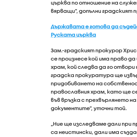
църква по отношение на служе
вярващи”, допълни градският 
Държавата е готова да съдей
Руската църква
Зам.-градският прокурор Хрис
се произнесе кой има право да
храм, кой следва да го отвори
градска прокуратура ще извъ
придобиването на собственос
православния храм, като ще с
във връзка с прехвърлянето н
документите”, уточни той.
„Ние ще изследваме дали при
са неистински, дали има създ