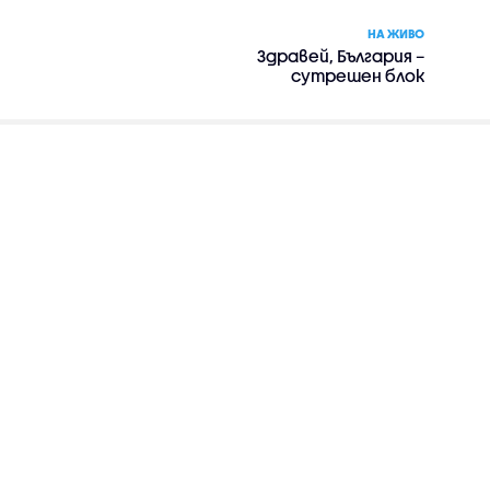
НА ЖИВО
Здравей, България –
сутрешен блок