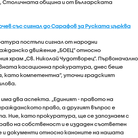
в, Столичната община и от Българската
рчев със сигнал до Сарафов за Руската църква
ратура постъпи сигнал от народни
ражданско движение „БОЕЦ” относно
я храм „Св. Николай Чудотворец”. Първоначално
овната касационна прокуратура, днес беше
а, като компетентна”, уточни градският
илова.
а има два аспекта. „Единият - правото на
гражданското право, а другият въпрос е
та. Ние, като прокуратура, ще се запознаем с
раво на собственост и е издаден съответен
е и документи относно каноните на нашата