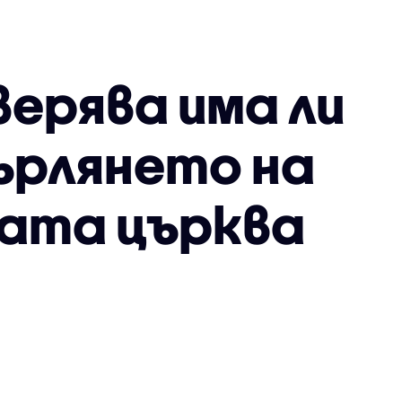
ерява има ли
ърлянето на
ата църква