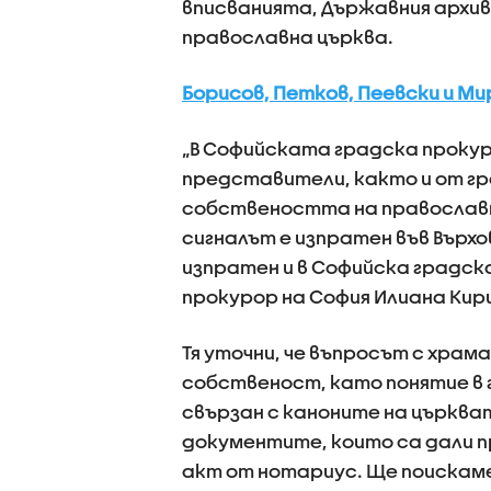
вписванията, Държавния архи
православна църква.
Борисов, Петков, Пеевски и Ми
„В Софийската градска проку
представители, както и от г
собствеността на православни
сигналът е изпратен във Върх
изпратен и в Софийска градск
прокурор на София Илиана Кир
Тя уточни, че въпросът с храм
собственост, като понятие в 
свързан с каноните на църква
документите, които са дали п
акт от нотариус. Ще поискам