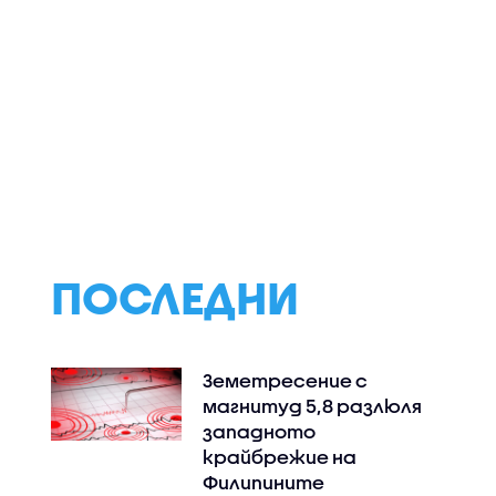
о на
Прокуратурата
Спортни новини
шва АЕЦ-
повдигна обвинения
(06.08.2026 -
опа
на бившия шеф на ВиК-
следобедна)
Бургас
ПОСЛЕДНИ
Земетресение с
магнитуд 5,8 разлюля
западното
крайбрежие на
Филипините