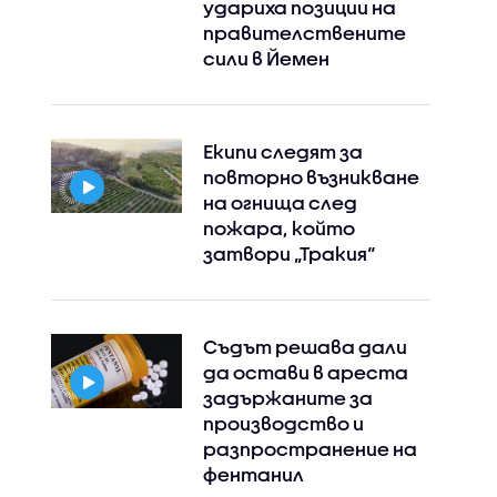
удариха позиции на
правителствените
сили в Йемен
Екипи следят за
повторно възникване
на огнища след
пожара, който
затвори „Тракия“
Съдът решава дали
да остави в ареста
задържаните за
производство и
разпространение на
фентанил