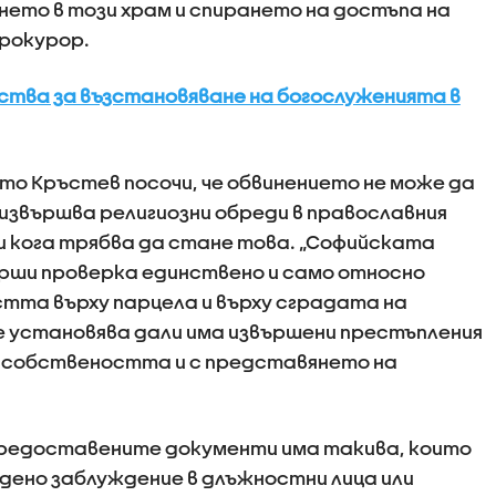
нето в този храм и спирането на достъпа на
прокурор.
ства за възстановяване на богослуженията в
то Кръстев посочи, че обвинението не може да
 извършва религиозни обреди в православния
 и кога трябва да стане това. „Софийската
рши проверка единствено и само относно
тта върху парцела и върху сградата на
е установява дали има извършени престъпления
а собствеността и с представянето на
 предоставените документи има такива, които
адено заблуждение в длъжностни лица или