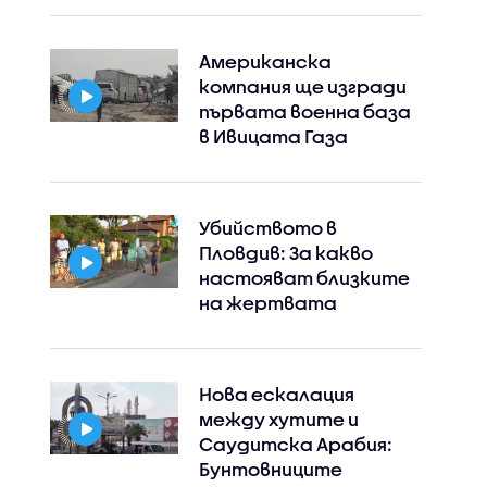
Американска
компания ще изгради
първата военна база
в Ивицата Газа
Убийството в
Пловдив: За какво
настояват близките
на жертвата
Нова ескалация
между хутите и
Саудитска Арабия:
Бунтовниците