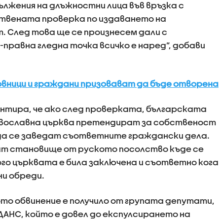
лжения на длъжностни лица във връзка с
твената проверка по издаването на
 След това ще се произнесем дали с
равна гледна точка всичко е наред”, добави
ховници и граждани призовават да бъде отворена
нтира, че ако след проверката, българската
вославна църква претендират за собственост
 да се заведат съответните граждански дела.
т становище от руското посолство къде се
ого църквата е била заключена и съответно кога
ни обреди.
то обвинение е получило от групата депутати,
ДАНС, който е довел до експулсирането на