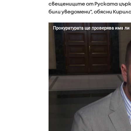
свещениците от Руската църкв
били уведомени”, обясни Кирил