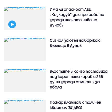
Има ли опасност АЕЦ
„Козлодуй” да спре работа
заради ниското ниво на
Дунав?
Сигнал за огън на баржа с
въглища в Дунав
Властите в Конго поставиха
под карантина кораб с 255
души заради съмнения за
ебола
Пожар пламна в столичен
квартал (ВИДЕО)