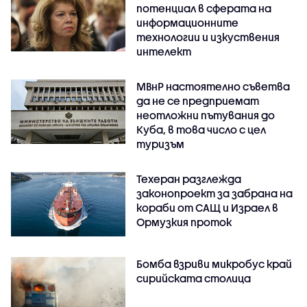
потенциал в сферата на
информационните
технологии и изкуствения
интелект
МВнР настоятелно съветва
да не се предприемат
неотложни пътувания до
Куба, в това число с цел
туризъм
Техеран разглежда
законопроект за забрана на
кораби от САЩ и Израел в
Ормузкия проток
Бомба взриви микробус край
сирийската столица