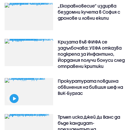
„Екоравновесие“ издирва
бездомни кучета в София с
дронове и ловни екипи
Кризата във ФИФА се
задълбочава: УЕФА отказва
подкрепа за Инфантино,
Йордания получи бонуси след
отправени критики
Прокуратурата повдигна
обвинения на бившия шеф на
ВиК-Бургас
Тръмп иска Джей Ди Ванс да
бъде кандидат-
президентът на