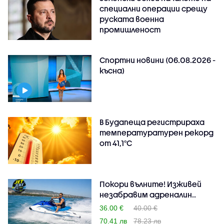
специални операции срещу
руската военна
промишленост
Спортни новини (06.08.2026 -
късна)
В Будапеща регистрираха
температуратурен рекорд
от 41,1°C
Покори вълните! Изживей
незабравим адреналин..
36.00 €
40.00 €
70.41 лв
78.23 лв