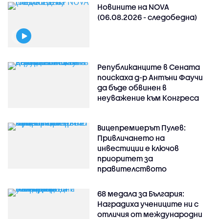
Новините на NOVA
(06.08.2026 - следобедна)
Републиканците в Сената
поискаха д-р Антъни Фаучи
да бъде обвинен в
неуважение към Конгреса
Вицепремиерът Пулев:
Привличането на
инвестиции е ключов
приоритет за
правителството
68 медала за България:
Наградиха учениците ни с
отличия от международни