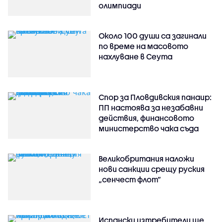
олимпиади
Около 100 души са загинали
по време на масовото
нахлуване в Сеута
Спор за Пловдивския панаир:
ПП настоява за незабавни
действия, финансовото
министерство чака съда
Великобритания наложи
нови санкции срещу руския
„сенчест флот“
Испански изтребители ще