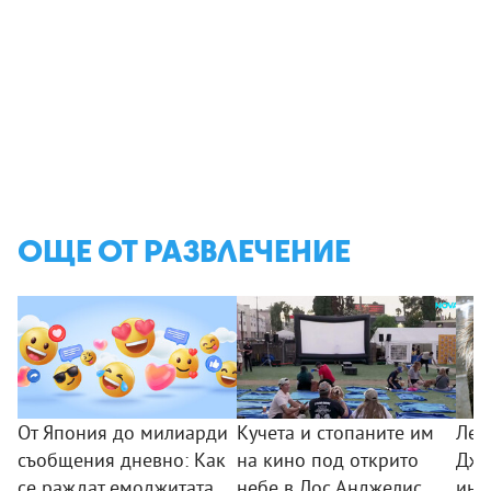
ОЩЕ ОТ РАЗВЛЕЧЕНИЕ
От Япония до милиарди
Кучета и стопаните им
Лео
съобщения дневно: Как
на кино под открито
Дже
се раждат емоджитата
небе в Лос Анджелис
ини