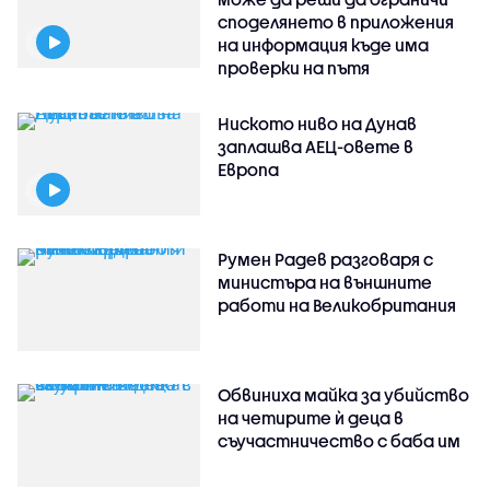
споделянето в приложения
на информация къде има
проверки на пътя
Ниското ниво на Дунав
заплашва АЕЦ-овете в
Европа
Румен Радев разговаря с
министъра на външните
работи на Великобритания
Обвиниха майка за убийство
на четирите ѝ деца в
съучастничество с баба им