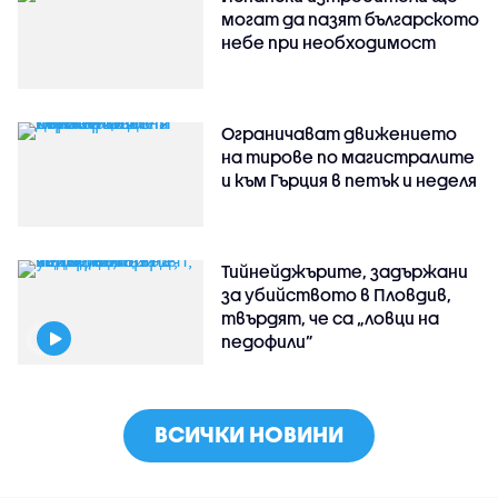
могат да пазят българското
небе при необходимост
Ограничават движението
на тирове по магистралите
и към Гърция в петък и неделя
Тийнейджърите, задържани
за убийството в Пловдив,
твърдят, че са „ловци на
педофили”
ВСИЧКИ НОВИНИ