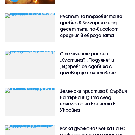
Ръстът на търговията на
дребно в България е над
десет пъти по-висок от
средния в еврозоната
Столичните райони
„Слатина“, „Подуяне“ и
„Изгрев“ се сдобиха с
договор за почистване
Зеленски пристига в Сърбия
на първа визита след
началото на войната в
Украйна
Всяка държава членка на ЕС
може да реши да ограничи