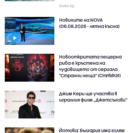
Grabo.bg
Новините на NOVA
(06.08.2026 - лятна късна)
Новооткритата пещерна
риба е кръстена на
чудовището от сериала
"Странни неща" (СНИМКИ)
Джим Кери ще участва в
игралния филм „Джетсънови“
Йотова: България има голям