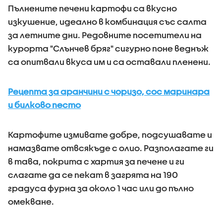
Пълнените печени картофи са вкусно
изкушение, идеално в комбинация със салта
за летните дни. Редовните посетители на
курорта "Слънчев бряг" сигурно поне веднъж
са опитвали вкуса им и са оставали пленени.
Рецепта за аранчини с чоризо, сос маринара
и билково песто
Картофите измивате добре, подсушавате и
намазвате отвсякъде с олио. Разполагате ги
в тава, покрита с хартия за печене и ги
слагате да се пекат в загрята на 190
градуса фурна за около 1 час или до пълно
омекване.