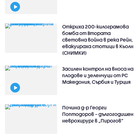
Откриха 200-килограмова
бомба от Втората
световна война в река Рейн,
евакуираха стотици в Кьолн
(СНИМКИ)
Засилен контрол на вноса на
плодове и зеленчуци от РС
Македония, Сърбия и Турция
Почина д-р Георги
Поптодоров – дългогодишен
неврохирург в „Пирогов“