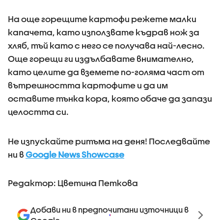
На още горещите картофи режете малки
капачета, като използвате къдрав нож за
хляб, тъй като с него се получава най-лесно.
Още горещи ги издълбавате внимателно,
като целите да вземете по-голяма част от
вътрешността картофите и да им
оставите тънка кора, която обаче да запази
целостта си.
Не изпускайте ритъма на деня! Последвайте
ни в
Google News Showcase
Редактор: Цветина Петкова
Добави ни в предпочитани източници в