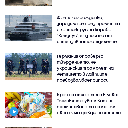
Френска гражданка,
заразила се през пролетта
с хантавирус на кораба
"Хондиус", е изписана от
интензивното отделение
Германия опроверга
твърдението, че
украинският самолет на
летището в Лайпциг е
превозвал боеприпаси
Край на етикетите в лева:
Търговците уверяват, че
преминаването само към
евро няма да вдигне цените