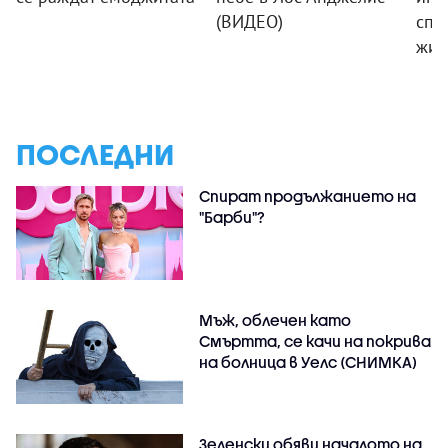
(ВИДЕО)
спа
жив
ПОСЛЕДНИ
Спират продължанието на
"Барби"?
Мъж, облечен като
Смъртта, се качи на покрива
на болница в Уелс (СНИМКА)
Зеленски обяви началото на