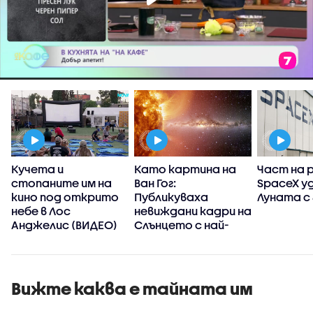
Кучета и
Като картина на
Част на 
стопаните им на
Ван Гог:
SpaceX у
кино под открито
Публикуваха
Луната с 
небе в Лос
невиждани кадри на
Анджелис (ВИДЕО)
Слънцето с най-
детайлните
изображения
досега
(ВИДЕО+СНИМКИ)
Вижте каква е тайната им