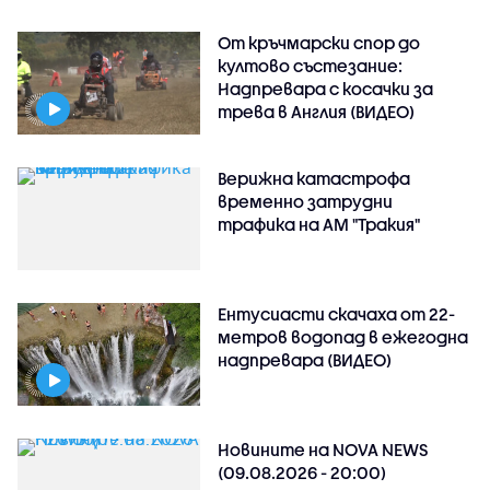
От кръчмарски спор до
култово състезание:
Надпревара с косачки за
трева в Англия (ВИДЕО)
Верижна катастрофа
временно затрудни
трафика на АМ "Тракия"
Ентусиасти скачаха от 22-
метров водопад в ежегодна
надпревара (ВИДЕО)
Новините на NOVA NEWS
(09.08.2026 - 20:00)