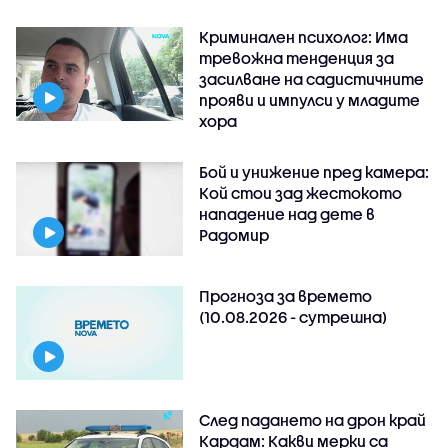
Криминален психолог: Има
тревожна тенденция за
засилване на садистичните
прояви и импулси у младите
хора
Бой и унижение пред камера:
Кой стои зад жестокото
нападение над дете в
Радомир
Прогноза за времето
(10.08.2026 - сутрешна)
След падането на дрон край
Кардам: Какви мерки са