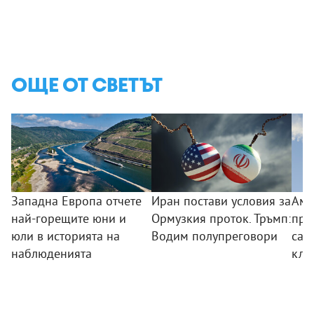
ОЩЕ ОТ СВЕТЪТ
Западна Европа отчете
Иран постави условия за
Аме
най-горещите юни и
Ормузкия проток. Тръмп:
пре
юли в историята на
Водим полупреговори
сам
наблюденията
клу