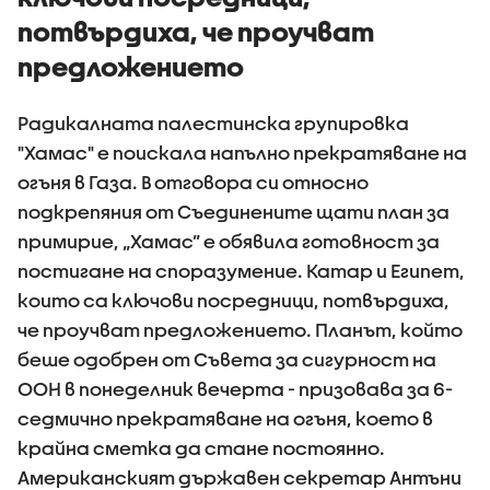
потвърдиха, че проучват
предложението
Радикалната палестинска групировка
"Хамас" е поискала напълно прекратяване на
огъня в Газа. В отговора си относно
подкрепяния от Съединените щати план за
примирие, „Хамас” е обявила готовност за
постигане на споразумение. Катар и Египет,
които са ключови посредници, потвърдиха,
че проучват предложението. Планът, който
беше одобрен от Съвета за сигурност на
ООН в понеделник вечерта - призовава за 6-
седмично прекратяване на огъня, което в
крайна сметка да стане постоянно.
Американският държавен секретар Антъни