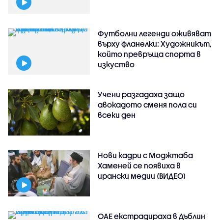
Футболни легенди оживяват
върху фланелки: Художникът,
който превръща спорта в
изкуство
Учени разгадаха защо
авокадото сменя пола си
всеки ден
Нови кадри с Моджтаба
Хаменей се появиха в
ирански медии (ВИДЕО)
ОАЕ екстрадираха в Дъблин