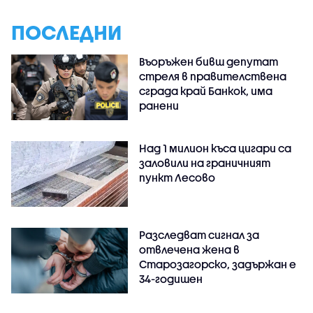
ПОСЛЕДНИ
Въоръжен бивш депутат
стреля в правителствена
сграда край Банкок, има
ранени
Над 1 милион къса цигари са
заловили на граничният
пункт Лесово
Разследват сигнал за
отвлечена жена в
Старозагорско, задържан е
34-годишен