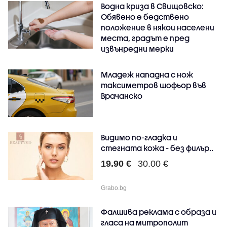
Водна криза в Свищовско:
Обявено е бедствено
положение в някои населени
места, градът е пред
извънредни мерки
Младеж нападна с нож
таксиметров шофьор във
Врачанско
Видимо по-гладка и
стегната кожа - без филър..
19.90 €
30.00 €
Grabo.bg
Фалшива реклама с образа и
гласа на митрополит