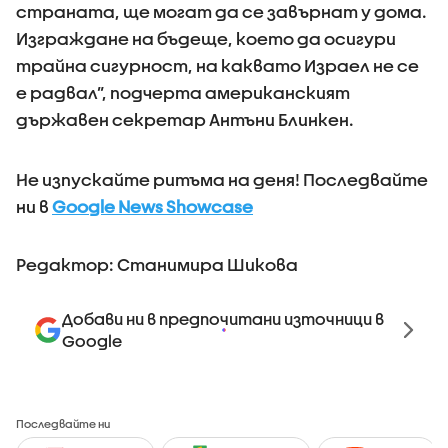
страната, ще могат да се завърнат у дома.
Изграждане на бъдеще, което да осигури
трайна сигурност, на каквато Израел не се
е радвал”, подчерта американският
държавен секретар Антъни Блинкен.
Не изпускайте ритъма на деня! Последвайте
ни в
Google News Showcase
Редактор: Станимира Шикова
Добави ни в предпочитани източници в
Google
Последвайте ни