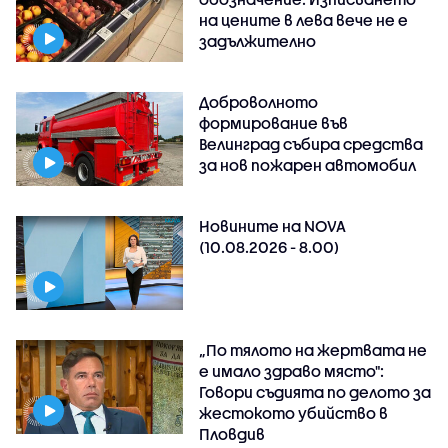
на цените в лева вече не е
задължително
Доброволното
формирование във
Велинград събира средства
за нов пожарен автомобил
Новините на NOVA
(10.08.2026 - 8.00)
„По тялото на жертвата не
е имало здраво място":
Говори съдията по делото за
жестокото убийство в
Пловдив