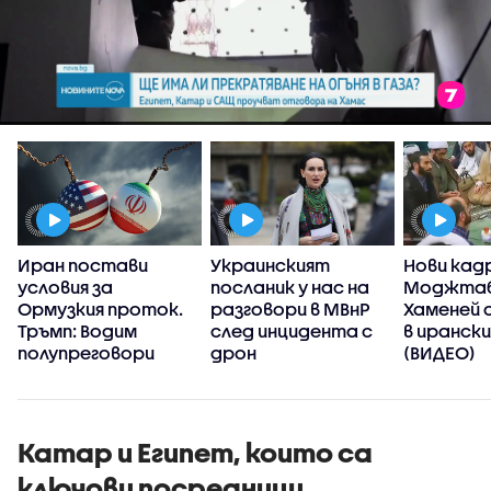
Иран постави
Украинският
Нови кад
условия за
посланик у нас на
Моджта
Ормузкия проток.
разговори в МВнР
Хаменей 
Тръмп: Водим
след инцидента с
в иранск
полупреговори
дрон
(ВИДЕО)
Катар и Египет, които са
ключови посредници,