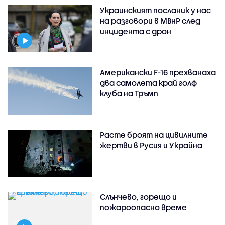
Украинският посланик у нас
на разговори в МВнР след
инцидента с дрон
Американски F-16 прехванаха
два самолета край голф
клуба на Тръмп
Расте броят на цивилните
жертви в Русия и Украйна
Слънчево, горещо и
пожароопасно време