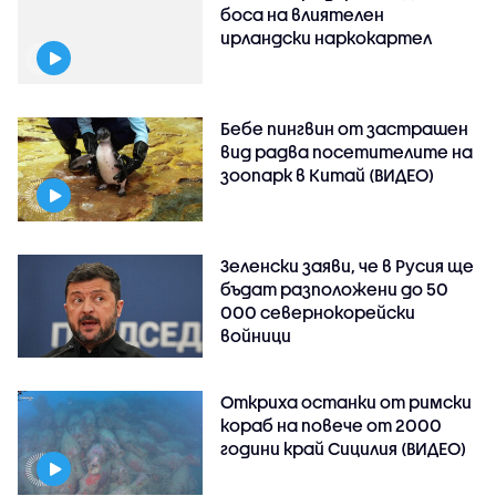
боса на влиятелен
ирландски наркокартел
Бебе пингвин от застрашен
вид радва посетителите на
зоопарк в Китай (ВИДЕО)
Зеленски заяви, че в Русия ще
бъдат разположени до 50
000 севернокорейски
войници
Откриха останки от римски
кораб на повече от 2000
години край Сицилия (ВИДЕО)