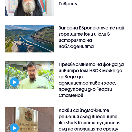
Гавриил
Западна Европа отчете най-
горещите юни и юли в
историята на
наблюденията
Прехвърлянето на фонда за
инвитро към НЗОК може да
доведе до
административен хаос,
предупреди д-р Георги
Стаменов
Какви са възможните
решения след внесените
жалби в Конституционния
съд на опозицията срещу