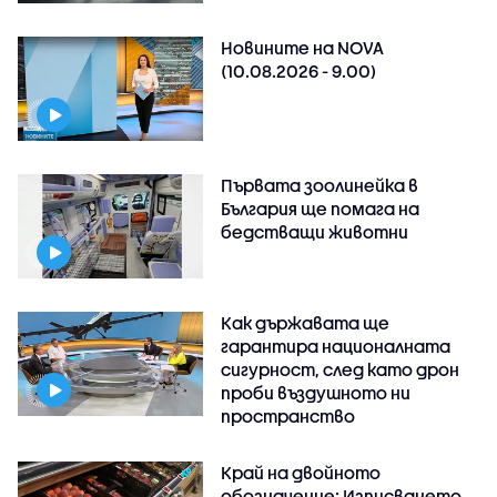
Новините на NOVA
(10.08.2026 - 9.00)
Първата зоолинейка в
България ще помага на
бедстващи животни
Как държавата ще
гарантира националната
сигурност, след като дрон
проби въздушното ни
пространство
Край на двойното
обозначение: Изписването