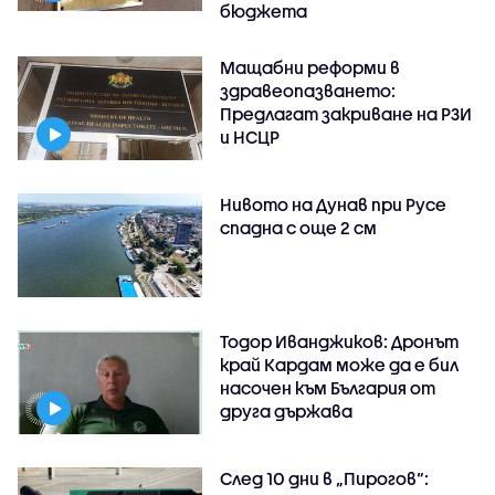
бюджета
Мащабни реформи в
здравеопазването:
Предлагат закриване на РЗИ
и НСЦР
Нивото на Дунав при Русе
спадна с още 2 см
Тодор Иванджиков: Дронът
край Кардам може да е бил
насочен към България от
друга държава
След 10 дни в „Пирогов“: