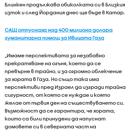
Блинкен продължава обиколката си в Близкия
изток и след Йордания днес ще бъде в Катар.
САЩ отпуснаха над 400 милиона долара
хуманитарна помощ за Ивицата Газа
„Имаме перспективата за незабавно
прекратяване на огъня, което да се
превърне в трайно, и за огромно облекчение
за хората в Газа. Но също така има
перспективи пред Израел да изгради трайна
сигурност, от която се нуждае и която
желае от първия ден на съществуването си.
Възможност да се гарантира, че хората,
които са били принудени да напуснат
домовете си в северната част на