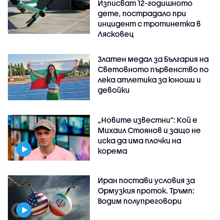
Изписват 12-годишното
дете, пострадало при
инцидент с тротинетка в
Лясковец
Златен медал за България на
Световното първенство по
лека атлетика за юноши и
девойки
„Новите известни”: Кой е
Михаил Стоянов и защо не
иска да има плочки на
корема
Иран постави условия за
Ормузкия проток. Тръмп:
Водим полупреговори