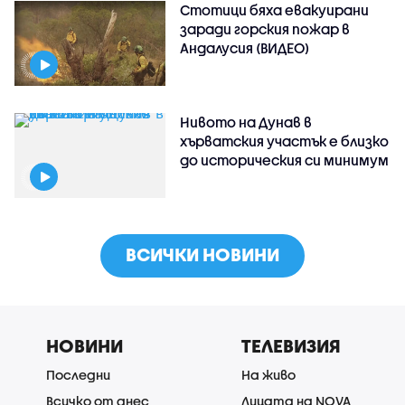
Стотици бяха евакуирани
заради горския пожар в
Андалусия (ВИДЕО)
Нивото на Дунав в
хърватския участък е близко
до историческия си минимум
ВСИЧКИ НОВИНИ
НОВИНИ
ТЕЛЕВИЗИЯ
Последни
На живо
Всичко от днес
Лицата на NOVA