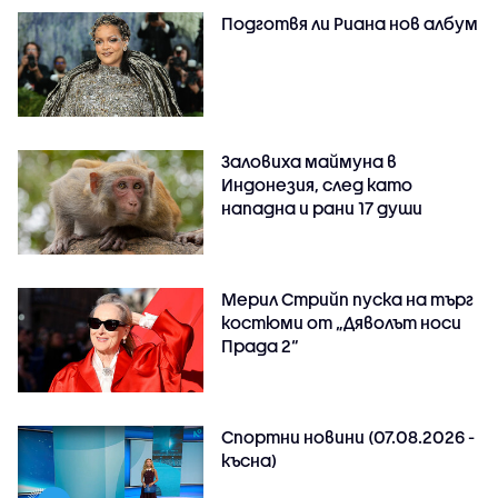
Подготвя ли Риана нов албум
Заловиха маймуна в
Индонезия, след като
нападна и рани 17 души
Мерил Стрийп пуска на търг
костюми от „Дяволът носи
Прада 2“
Спортни новини (07.08.2026 -
късна)