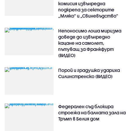
комисия извънредна
подкрепа за секторите
„Мляко“ и „Свиневъдство“
Непоносимо лоша миризма
доведе до извънредно
кацане на самолет,
пътуващ за Франкфурт
(ВИДЕО)
Порой и градушка удариха
Силинстренско (ВИДЕО)
Федерален съд блокира
строежа на балната зала на
Тръмп в Белия дом