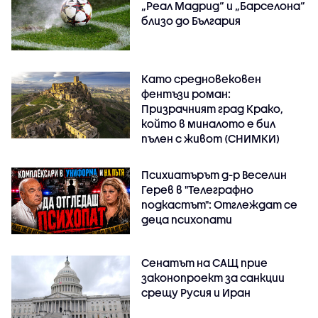
„Реал Мадрид“ и „Барселона“
близо до България
Като средновековен
фентъзи роман:
Призрачният град Крако,
който в миналото е бил
пълен с живот (СНИМКИ)
Психиатърът д-р Веселин
Герев в "Телеграфно
подкастът": Отглеждат се
деца психопати
Сенатът на САЩ прие
законопроект за санкции
срещу Русия и Иран