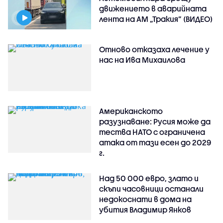
движението в аварийната
лента на АМ „Тракия” (ВИДЕО)
Отново отказаха лечение у
нас на Ива Михаилова
Американското
разузнаване: Русия може да
тества НАТО с ограничена
атака от тази есен до 2029
г.
Над 50 000 евро, злато и
скъпи часовници останали
недокоснати в дома на
убития Владимир Янков