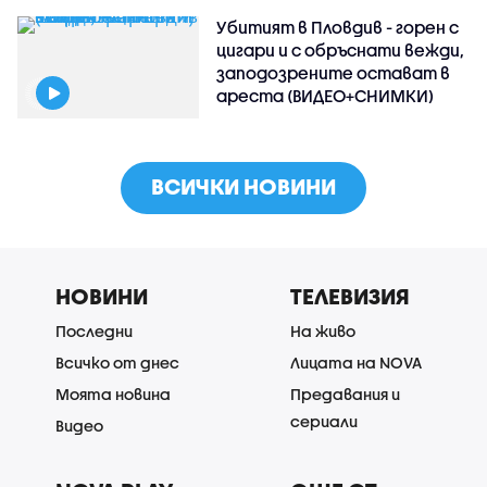
Убитият в Пловдив - горен с
цигари и с обръснати вежди,
заподозрените остават в
ареста (ВИДЕО+СНИМКИ)
ВСИЧКИ НОВИНИ
НОВИНИ
ТЕЛЕВИЗИЯ
Последни
На живо
Всичко от днес
Лицата на NOVA
Моята новина
Предавания и
сериали
Видео