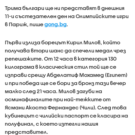
Трима българи ще ни представят в днешния
11-и състезателен ден на Олимпийските игри
в Париж, пише
gong.bg
.
Първи излиза борецът Кирил Милов, който
получава втори шанс да спечели медал чрез
репешажите. От 12 часа в категория 130
килограма в класическия стил той ще се
изправи срещу Абделатиф Мохамед (Египет)
и при победа ще се бори за бронз тази вечер
малко след 21 часа. Милов загуби на
осминафиналите при най-тежките от
Ясмани Акоста Фернандес (Чили). След това
кубинецът с чилийски паспорт се класира на
полуфинал, с което изтегли нашия
представител.