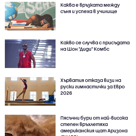
Каква е връзката между
съня и успеха в училище
Какво се случва с присъдата
на Шон "Диди" Комбс
Хърватия отказа визи на
руски гимнастички за Евро
2026
Пясъчни бури от най-висока
степен връхлетяха
американския щат Аризона