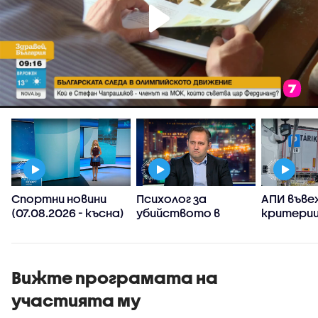
Спортни новини
Психолог за
АПИ въве
(07.08.2026 - късна)
убийството в
критерии
Пловдив:
спиране 
Възрастните
тировет
дадохме
примерите за
Вижте програмата на
агресивно
участията му
поведение