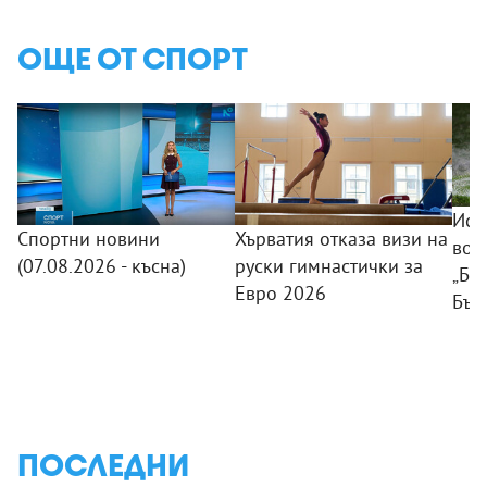
ОЩЕ ОТ СПОРТ
Исп
Спортни новини
Хърватия отказа визи на
вод
(07.08.2026 - късна)
руски гимнастички за
„Ба
Евро 2026
Бъл
ПОСЛЕДНИ