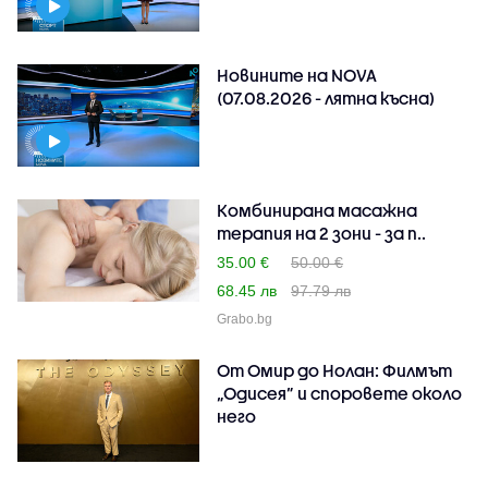
Новините на NOVA
(07.08.2026 - лятна късна)
Комбинирана масажна
терапия на 2 зони - за п..
35.00 €
50.00 €
68.45 лв
97.79 лв
Grabo.bg
От Омир до Нолан: Филмът
„Одисея” и споровете около
него