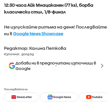
12:30 часа Айк Мнацаканян (77 кг), борба
класически стил, 1/8-финал
Не изпускайте ритъма на деня! Последвайте
ни в
Google News Showcase
Редактор: Калина Петкова
Източник:
gong.bg
Добави ни в предпочитани източници в
Google
Последвайте ни
NewsLetter
Google News
Youtube