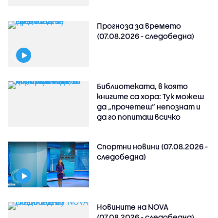
Прогноза за времето
(07.08.2026 - следобедна)
Библиотеката, в която
книгите са хора: Тук можеш
да „прочетеш“ непознат и
да го попиташ всичко
Спортни новини (07.08.2026 -
следобедна)
Новините на NOVA
(07.08.2026 - следобедна)