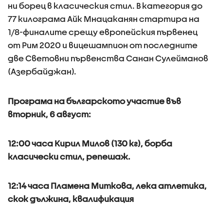
ни борец в класическия стил. В категория до
77 килограма Айк Мнацаканян стартира на
1/8-финалите срещу европейския първенец
от Рим 2020 и вицешампион от последните
две Световни първенства Санан Сулейманов
(Азербайджан).
Програма на българското участие във
вторник, 6 август:
12:00 часа Кирил Милов (130 кг), борба
класически стил, репешаж.
12:14 часа Пламена Миткова, лека атлетика,
скок дължина, квалификация