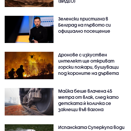
(ВИДЕО)
Зеленски пристигна в
Белград на първото си
официално посещение
Дронове с изкуствен
интелект ще откриват
горски пожари, бушуващи
под короните на дървета
Майка беше влачена 45
метра от влак, след като
детската ѝ количка се
заклещи във вагона
Испанската Суперкупа води