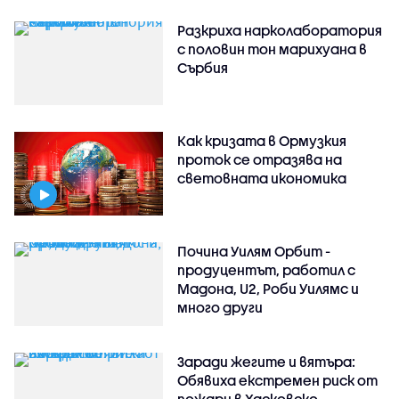
Разкриха нарколаборатория
с половин тон марихуана в
Сърбия
Как кризата в Ормузкия
проток се отразява на
световната икономика
Почина Уилям Орбит -
продуцентът, работил с
Мадона, U2, Роби Уилямс и
много други
Заради жегите и вятъра:
Обявиха екстремен риск от
пожари в Хасковско