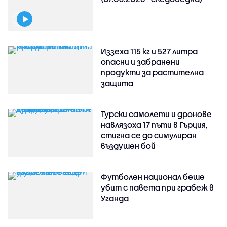
Иззеха 115 кг и 527 литра
опасни и забранени
продукти за растителна
защита
Турски самолети и дронове
навлязоха 17 пъти в Гърция,
стигна се до симулиран
въздушен бой
Футболен национал беше
убит с павета при грабеж в
Уганда