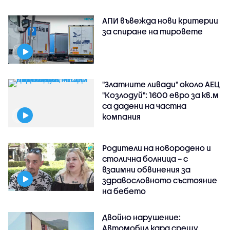
АПИ въвежда нови критерии
за спиране на тировете
"Златните ливади" около АЕЦ
"Козлодуй": 1600 евро за кв.м
са дадени на частна
компания
Родители на новородено и
столична болница – с
взаимни обвинения за
здравословното състояние
на бебето
Двойно нарушение:
Автомобил кара срещу