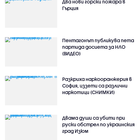
Два нови горски пожара в
Гърция
Пентагонът публикува пета
партида досиета за НЛО
(ВИДЕО)
Разкриха наркооранжерия в
София, иззети са различни
наркотици (СНИМКИ)
Двама души са убити при
руски обстрeл по украинския
град Изюм