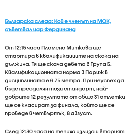
Българска следа: Кой е членът на МОК,
съветвал цар Фердинанд
От 12:15 часа Пламена Миткова ще
стартира в квалификациите на скока на
дължина. Тя ще скача девета в Група Б.
Квалификационната норма в Париж в
дисциплината е 6.75 метра. При неуспех да
бъде преодолян този стандарт, най-
добрите 12 резултата от общо 31 атлетки
ще се класират за финала, който ще се
проведе в четвъртък, 8 август.
След 12:30 часа на тепиха излиза и вторият