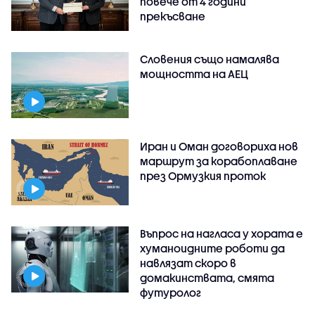
повече от 4 години
прекъсване
Словения също намалява
мощността на АЕЦ
Иран и Оман договориха нов
маршрут за корабоплаване
през Ормузкия проток
Въпрос на нагласа у хората е
хуманоидните роботи да
навлязат скоро в
домакинствата, смята
футуролог