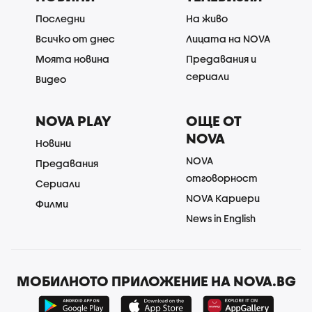
Последни
На живо
Всичко от днес
Лицата на NOVA
Моята новина
Предавания и
сериали
Видео
NOVA PLAY
ОЩЕ ОТ
NOVA
Новини
NOVA
Предавания
отговорност
Сериали
NOVA Кариери
Филми
News in English
МОБИЛНОТО ПРИЛОЖЕНИЕ НА NOVA.BG