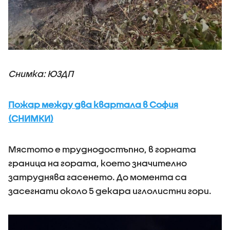
Снимка: ЮЗДП
Пожар между два квартала в София
(СНИМКИ)
Мястото е труднодостъпно, в горната
граница на гората, което значително
затруднява гасенето. До момента са
засегнати около 5 декара иглолистни гори.