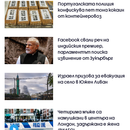
Португалската полиция
конфискува пет тона кокаин
от контейнеровоз
Facebook свали реч на
индийския премиер,
парламентът поиска
извинение от Зукърбърг
Израел призова за евакуация
на село в Южен Ливан
Четирима мъже са
намушкани в центъра на
Лондон, задържана е жена
(ВИДЕО)