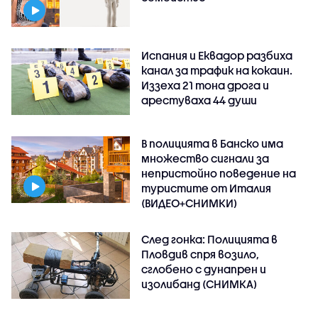
Испания и Еквадор разбиха
канал за трафик на кокаин.
Иззеха 21 тона дрога и
арестуваха 44 души
В полицията в Банско има
множество сигнали за
непристойно поведение на
туристите от Италия
(ВИДЕО+СНИМКИ)
След гонка: Полицията в
Пловдив спря возило,
сглобено с дунапрен и
изолибанд (СНИМКА)