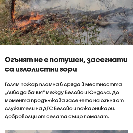
Огънят не е потушен, засегнати
са иглолистни гори
Голям пожар пламна в сряда в местността
„Ливада бачия“ между Белово и Юндола. До
момента продължава гасенето на огъня от
служители на ДГС Белово и пожарникари.
Доброволци от селата също помагат.