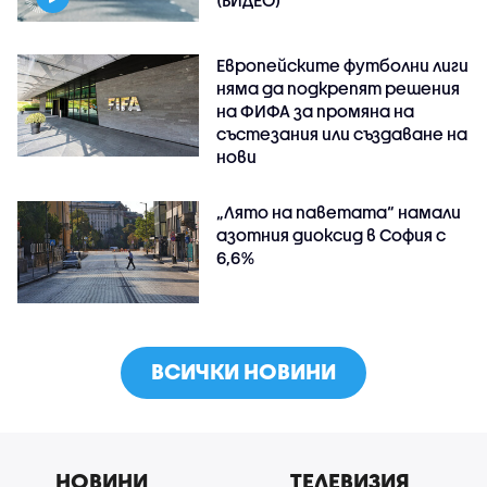
Европейските футболни лиги
няма да подкрепят решения
на ФИФА за промяна на
състезания или създаване на
нови
„Лято на паветата“ намали
азотния диоксид в София с
6,6%
ВСИЧКИ НОВИНИ
НОВИНИ
ТЕЛЕВИЗИЯ