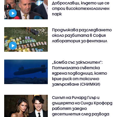
Доброславци, където ще се
строи високотехнологичен
парк
Продължава разследването
около разбитата в София
лаборатория за фентанил
„Бомба със закъснител“:
Потъналата съветска
ядрена подводница, която
крие риск от токсично
замърсяване (СНИМКИ)
Синът на Ричард Гиър и
дъщерята на Синди Крофорд
работят заедно
десетилетия след развода