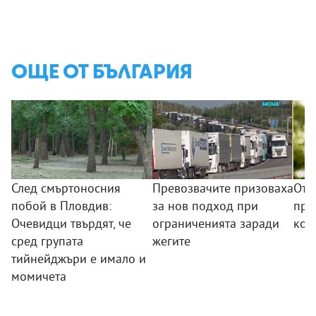
ОЩЕ ОТ БЪЛГАРИЯ
След смъртоносния
Превозвачите призоваха
Отн
побой в Пловдив:
за нов подход при
пре
Очевидци твърдят, че
ограниченията заради
код
сред групата
жегите
тийнейджъри е имало и
момичета