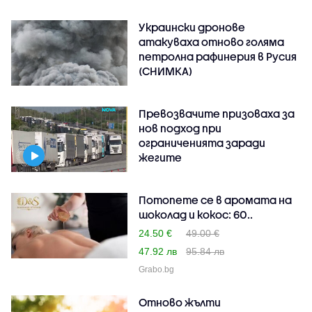
Украински дронове
атакуваха отново голяма
петролна рафинерия в Русия
(СНИМКА)
Превозвачите призоваха за
нов подход при
ограниченията заради
жегите
Потопете се в аромата на
шоколад и кокос: 60..
24.50 €
49.00 €
47.92 лв
95.84 лв
Grabo.bg
Отново жълти