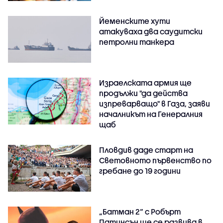
Йеменските хути
атакуваха два саудитски
петролни танкера
Израелската армия ще
продължи "да действа
изпреварващо" в Газа, заяви
началникът на Генералния
щаб
Пловдив даде старт на
Световното първенство по
гребане до 19 години
„Батман 2“ с Робърт
Патинсън ще се развива в