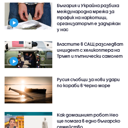
България и Украйна разбиха
международна мрежа за
трафик на наркотици,
организаторът е задържан
у нас
Властите в САЩ разследват
инцидент с хеликоптера на
Тръмп и пътнически самолет
Русия съобщи за нови удари
по кораби в Черно море
Как домашният робот Нео
ще помага в едно българско
семейство