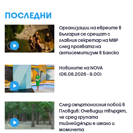
ПОСЛЕДНИ
Организации на евреите в
България се срещат с
главния секретар на МВР
след проявата на
антисемитизъм в Банско
Новините на NOVA
(06.08.2026 - 8.00)
След смъртоносния побой в
Пловдив: Очевидци твърдят,
че сред групата
тийнейджъри е имало и
момичета