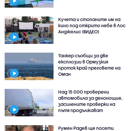
Кучета и стопаните им на
кино под открито небе в Лос
Анджелис (ВИДЕО)
Танкер съобщи за две
експлозии в Ормузкия
проток край преговете на
Оман
Над 15 000 проверени
автомобила за денонощие,
засилените проверки на
пътя продължават
Румен Радев ще посети