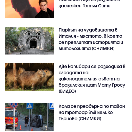
заснежен Готъм Сити
Паркът на чудовищата в
Италия - мястото, в което
се преплитат историята и
митологията (СНИМКИ)
Две капибари се разходиха в
сградата на
законодателния съвет на
бразилския щат Мату Гросу
(ВИДЕО)
Кола се преобърна по таван
на тротоар във Велико
Търново (СНИМКИ)