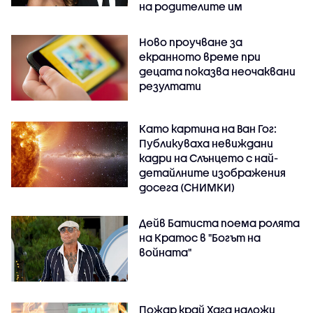
на родителите им
Ново проучване за
екранното време при
децата показва неочаквани
резултати
Като картина на Ван Гог:
Публикуваха невиждани
кадри на Слънцето с най-
детайлните изображения
досега (СНИМКИ)
Дейв Батиста поема ролята
на Кратос в "Богът на
войната"
Пожар край Хага наложи