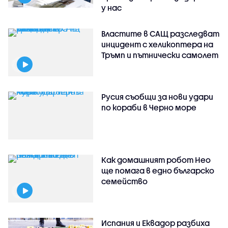
у нас
Властите в САЩ разследват
инцидент с хеликоптера на
Тръмп и пътнически самолет
Русия съобщи за нови удари
по кораби в Черно море
Как домашният робот Нео
ще помага в едно българско
семейство
Испания и Еквадор разбиха