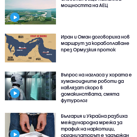
мощността на АЕЦ
Иран и Оман договориха нов
маршрут за корабоплаване
през Ормузкия проток
Въпрос на нагласа у хората е
хуманоидните роботи да
навлязат скоро в
домакинствата, смята
футуролог
България и Украйна разбиха
международна мрежа за
трафик на наркотици,
организаторът е задържан