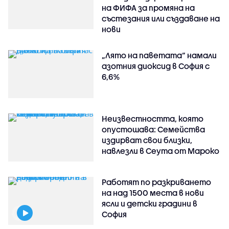
на ФИФА за промяна на
състезания или създаване на
нови
„Лято на паветата“ намали
азотния диоксид в София с
6,6%
Неизвестността, която
опустошава: Семейства
издирват свои близки,
навлезли в Сеута от Мароко
Работят по разкриването
на над 1500 места в нови
ясли и детски градини в
София