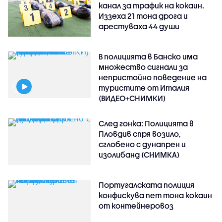
канал за трафик на кокаин.
Иззеха 21 тона дрога и
арестуваха 44 души
В полицията в Банско има
множество сигнали за
непристойно поведение на
туристите от Италия
(ВИДЕО+СНИМКИ)
След гонка: Полицията в
Пловдив спря возило,
сглобено с дунапрен и
изолибанд (СНИМКА)
Португалската полиция
конфискува пет тона кокаин
от контейнеровоз