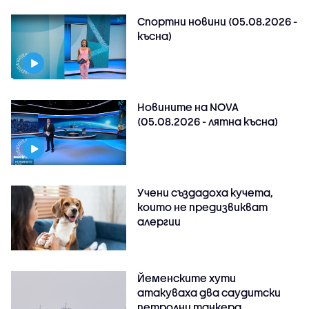
Спортни новини (05.08.2026 -
късна)
Новините на NOVA
(05.08.2026 - лятна късна)
Учени създадоха кучета,
които не предизвикват
алергии
Йеменските хути
атакуваха два саудитски
петролни танкера