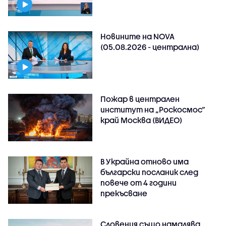
Новините на NOVA
(05.08.2026 - централна)
Пожар в централен
институт на „Роскосмос“
край Москва (ВИДЕО)
В Украйна отново има
български посланик след
повече от 4 години
прекъсване
Словения също намалява