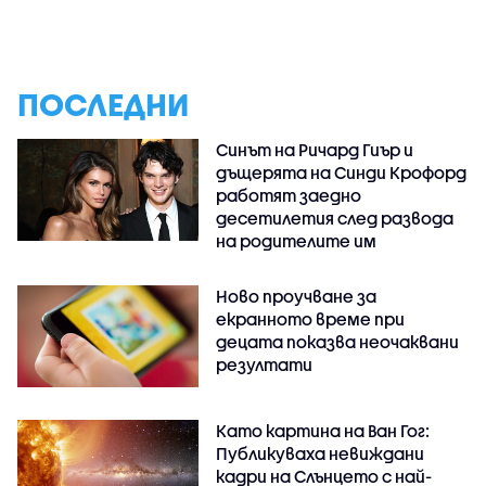
ПОСЛЕДНИ
Синът на Ричард Гиър и
дъщерята на Синди Крофорд
работят заедно
десетилетия след развода
на родителите им
Ново проучване за
екранното време при
децата показва неочаквани
резултати
Като картина на Ван Гог:
Публикуваха невиждани
кадри на Слънцето с най-