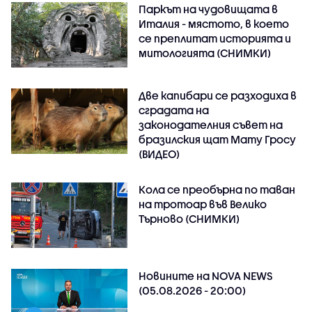
Паркът на чудовищата в
Италия - мястото, в което
се преплитат историята и
митологията (СНИМКИ)
Две капибари се разходиха в
сградата на
законодателния съвет на
бразилския щат Мату Гросу
(ВИДЕО)
Кола се преобърна по таван
на тротоар във Велико
Търново (СНИМКИ)
Новините на NOVA NEWS
(05.08.2026 - 20:00)