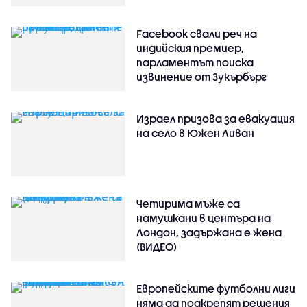
Facebook свали реч на
индийския премиер,
парламентът поиска
извинение от Зукърбърг
Израел призова за евакуация
на село в Южен Ливан
Четирима мъже са
намушкани в центъра на
Лондон, задържана е жена
(ВИДЕО)
Европейските футболни лиги
няма да подкрепят решения