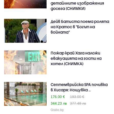
детайлните изображения
досега (СНИМКИ)
Дейв Батиста поема ролята
на Кратос в "Богът на
войната"
Пожар край Хага наложи
евакуацията на гости на
хотел (СНИМКА)
Септемврийска SPA почивка
в Хисаря: Нощувка ..
176.00 €
193.00 €
344.23 лв
377.48 лв
Grabo.bg