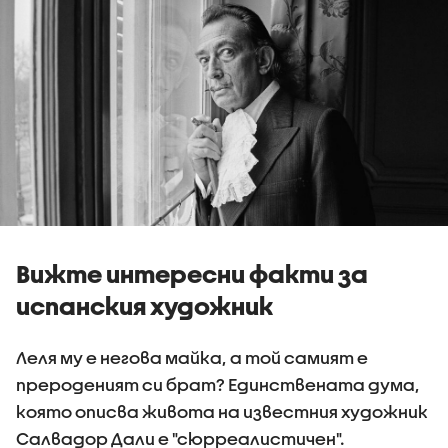
Вижте интересни факти за
испанския художник
Леля му е негова майка, а той самият е
прероденият си брат? Единствената дума,
която описва живота на известния художник
Салвадор Дали е "сюрреалистичен".