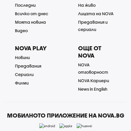
Последни
На живо
Всичко от днес
Лицата на NOVA
Моята новина
Предавания и
сериали
Видео
NOVA PLAY
ОЩЕ ОТ
NOVA
Новини
NOVA
Предавания
отговорност
Сериали
NOVA Кариери
Филми
News in English
МОБИЛНОТО ПРИЛОЖЕНИЕ НА NOVA.BG