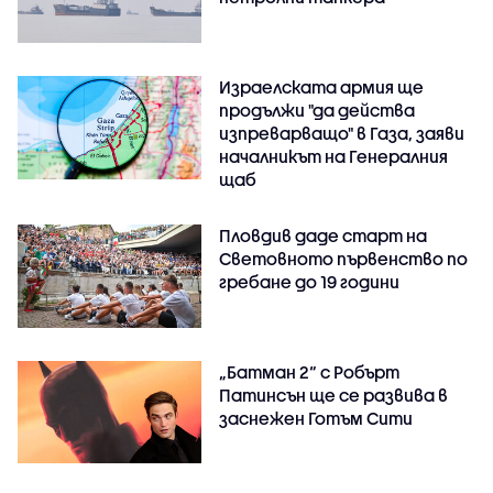
Израелската армия ще
продължи "да действа
изпреварващо" в Газа, заяви
началникът на Генералния
щаб
Пловдив даде старт на
Световното първенство по
гребане до 19 години
„Батман 2“ с Робърт
Патинсън ще се развива в
заснежен Готъм Сити