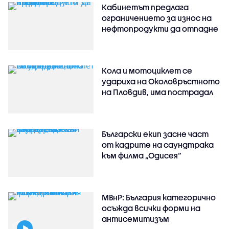
Кабинетът предлага
ограничението за износ на
нефтопродукти да отпадне
Кола и мотоциклет се
удариха на Околовръстното
на Пловдив, има пострадал
Български екип засне част
от кадрите на саундтрака
към филма „Одисея“
МВнР: България категорично
осъжда всички форми на
антисемитизъм