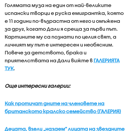
Голямата муза на един от най-великите
испански творци е руска емигрантка, която
е 11 години по-възрастна от него и омъжена
за друг, когато Дали я среща за първи път.
Картините му са познати по целия свят, а
личният му път е интересен и необясним.
Повече за детството, брака и
приятелствата на Дали вижте в
ГАЛЕРИЯТА
ТУК
.
Още интересни галерии:
Как протичат дните на членовете на
британското кралско семейство (ГАЛЕРИЯ)
Децата, взели „назаем” лицата на звездните