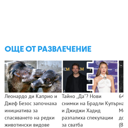
ОЩЕ ОТ РАЗВЛЕЧЕНИЕ
Леонардо ди Каприо и
Тайно „Да“? Нови
64 
Джеф Безос започнаха
снимки на Брадли Купър
на 
инициатива за
и Джиджи Хадид
Мон
спасяването на редки
разпалиха спекулации
до 
животински видове
за сватба
(ВИ