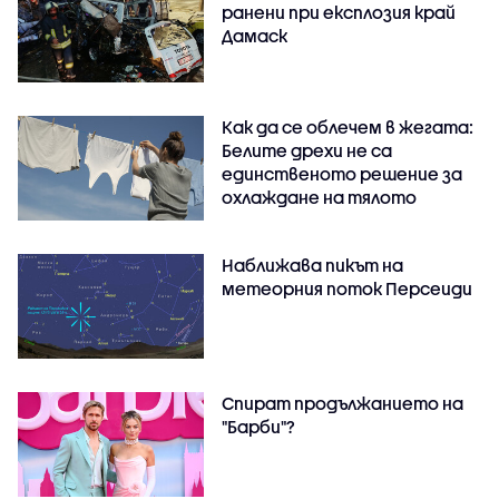
ранени при експлозия край
Дамаск
Как да се облечем в жегата:
Белите дрехи не са
единственото решение за
охлаждане на тялото
Наближава пикът на
метеорния поток Персеиди
Спират продължанието на
"Барби"?