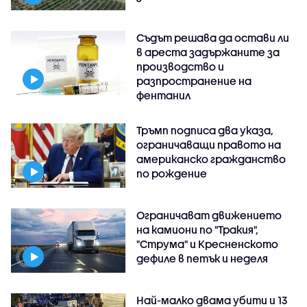
Съдът решава да остави ли
в ареста задържаните за
производство и
разпространение на
фентанил
Тръмп подписа два указа,
ограничаващи правото на
американско гражданство
по рождение
Ограничават движението
на камиони по "Тракия",
"Струма" и Кресненското
дефиле в петък и неделя
Най-малко двама убити и 13