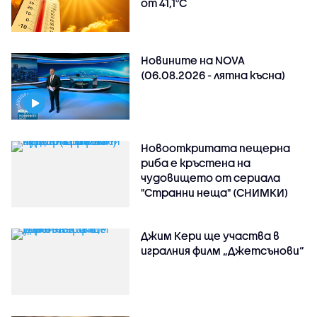
от 41,1°C
Новините на NOVA
(06.08.2026 - лятна късна)
Новооткритата пещерна
риба е кръстена на
чудовището от сериала
"Странни неща" (СНИМКИ)
Джим Кери ще участва в
игралния филм „Джетсънови“