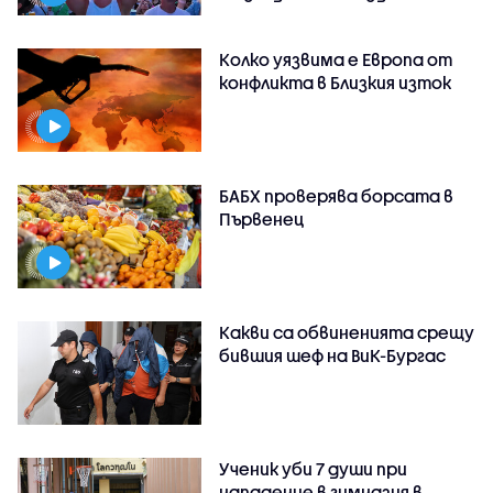
Колко уязвима е Европа от
конфликта в Близкия изток
БАБХ проверява борсата в
Първенец
Какви са обвиненията срещу
бившия шеф на ВиК-Бургас
Ученик уби 7 души при
нападение в гимназия в