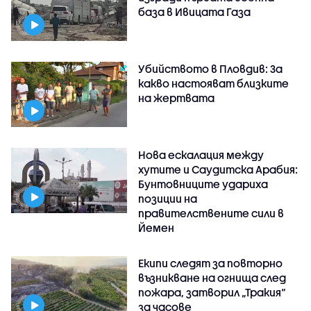
база в Ивицата Газа
Убийството в Пловдив: За
какво настояват близките
на жертвата
Нова ескалация между
хутите и Саудитска Арабия:
Бунтовниците удариха
позиции на
правителствените сили в
Йемен
Екипи следят за повторно
възникване на огнища след
пожара, затворил „Тракия“
за часове