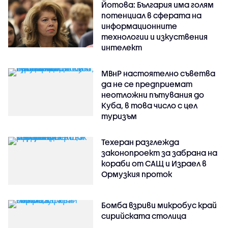
Йотова: България има голям
потенциал в сферата на
информационните
технологии и изкуствения
интелект
МВнР настоятелно съветва
да не се предприемат
неотложни пътувания до
Куба, в това число с цел
туризъм
Техеран разглежда
законопроект за забрана на
кораби от САЩ и Израел в
Ормузкия проток
Бомба взриви микробус край
сирийската столица