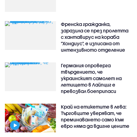
Френска гражданка,
заразила се през пролетта
с хантавирус на кораба
"Хондиус", е изписана от
интензивното отделение
Германия опроверга
твърдението, че
украинският самолет на
летището в Лайпциг е
превозвал боеприпаси
Край на етикетите в лева:
Търговците уверяват, че
преминаването само към
евро няма да вдигне цените