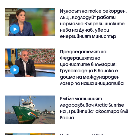
Износът на ток е рекорден,
АЕЦ „Козлодуй“ работи
нормално въпреки ниските
нива на Дунав, увери
енергийният министър
Председателят на
Федерацията на
ционистите в България:
Групата деца в Банско е
дошла на международен
лагер по наша инициатива
Емблематичният
ледоразбивач Arctic Sunrise
на „Грийнпийс” акостира във
Варна