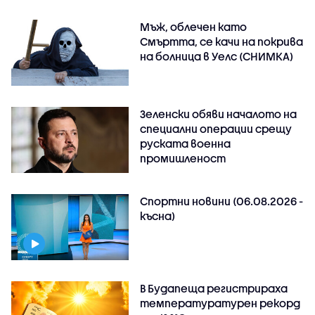
Мъж, облечен като
Смъртта, се качи на покрива
на болница в Уелс (СНИМКА)
Зеленски обяви началото на
специални операции срещу
руската военна
промишленост
Спортни новини (06.08.2026 -
късна)
В Будапеща регистрираха
температуратурен рекорд