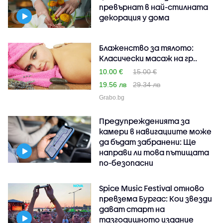
превърнат в най-стилната
декорация у дома
Блаженство за тялото:
Класически масаж на гр..
10.00 €
15.00 €
19.56 лв
29.34 лв
Grabo.bg
Предупрежденията за
камери в навигациите може
да бъдат забранени: Ще
направи ли това пътищата
по-безопасни
Spice Music Festival отново
превзема Бургас: Кои звезди
дават старт на
тазгодишното издание