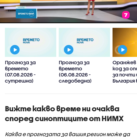
Прогноза за
Прогноза за
Оранжев 
времето
времето
код за оп
(07.08.2026 -
(06.08.2026 -
за почти 
сутрешна)
следобедна)
България 
Вижте какво време ни очаква
според синоптиците от НИМХ
Каква е прогнозата за вашия регион може да