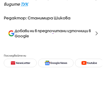
видите
ТУК
Редактор: Станимира Шикова
Добави ни в предпочитани източници в
Google
Последвайте ни
NewsLetter
Google News
Youtube