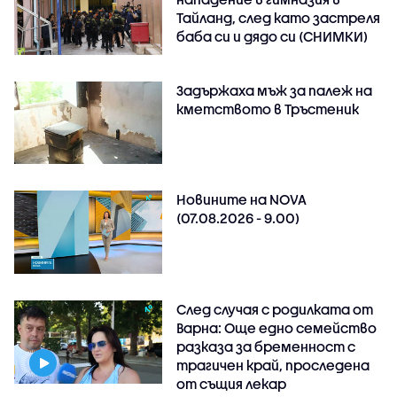
Тайланд, след като застреля
баба си и дядо си (СНИМКИ)
Задържаха мъж за палеж на
кметството в Тръстеник
Новините на NOVA
(07.08.2026 - 9.00)
След случая с родилката от
Варна: Още едно семейство
разказа за бременност с
трагичен край, проследена
от същия лекар