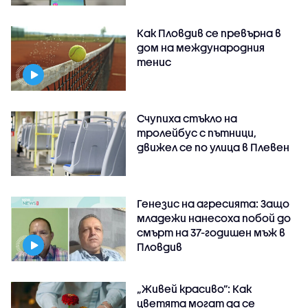
Как Пловдив се превърна в
дом на международния
тенис
Счупиха стъкло на
тролейбус с пътници,
движел се по улица в Плевен
Генезис на агресията: Защо
младежи нанесоха побой до
смърт на 37-годишен мъж в
Пловдив
„Живей красиво”: Как
цветята могат да се