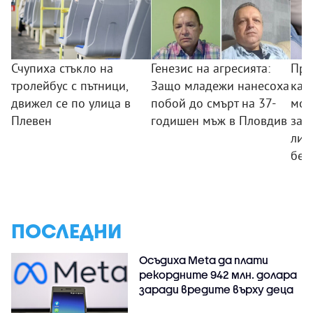
Счупиха стъкло на
Генезис на агресията:
Пре
тролейбус с пътници,
Защо младежи нанесоха
кам
движел се по улица в
побой до смърт на 37-
мож
Плевен
годишен мъж в Пловдив
заб
ли 
без
ПОСЛЕДНИ
Осъдиха Meta да плати
рекордните 942 млн. долара
заради вредите върху деца