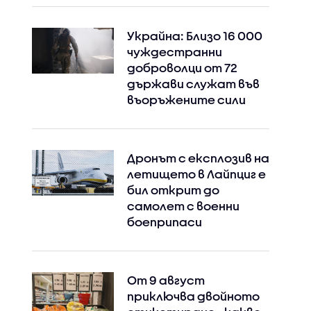
Украйна: Близо 16 000
чуждестранни
доброволци от 72
държави служат във
въоръжените сили
Дронът с експлозив на
летището в Лайпциг е
бил открит до
самолет с военни
боеприпаси
От 9 август
приключва двойното