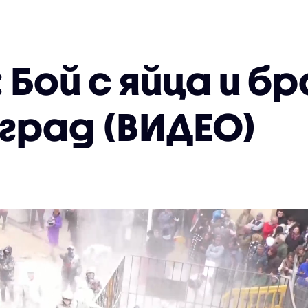
 Бой с яйца и б
град (ВИДЕО)