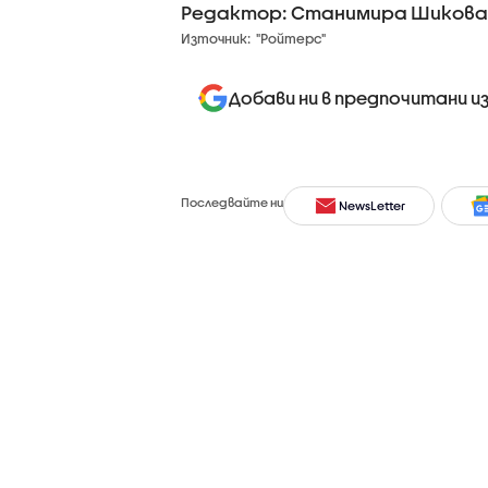
Редактор: Станимира Шикова
Източник:
"Ройтерс"
Добави ни в предпочитани и
Последвайте ни
NewsLetter