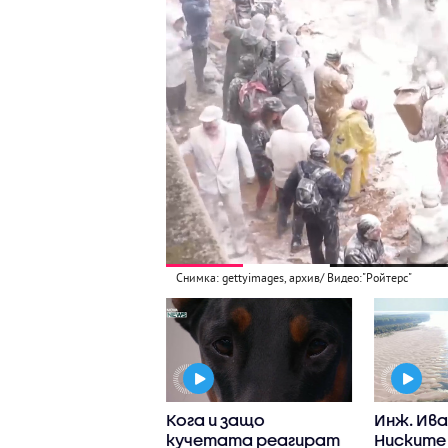
Снимка: gettyimages, архив/ Видео:"Ройтерс"
чват опасните
Кога и защо
Инж. Ива
ви течения в
кучетата реагират
Ниските 