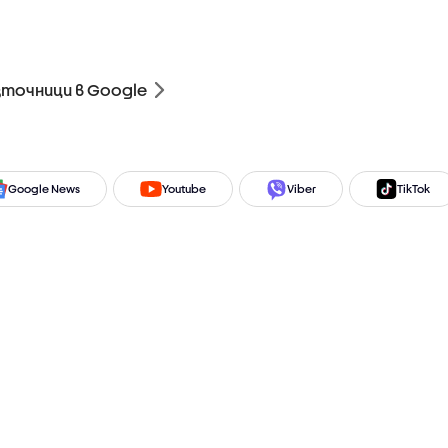
зточници в Google
Google News
Youtube
Viber
TikTok