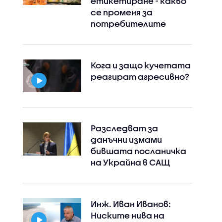
етикетиране - какво
се променя за
потребителите
Кога и защо кучетата
реагират агресивно?
Разследват за
данъчни измами
бившата посланичка
на Украйна в САЩ
Инж. Иван Иванов:
Ниските нива на