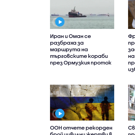
Иран и Оман се
Фр
разбраха за
пр
маршрута на
за
търговските кораби
на
през Ормузкия проток
пр
из
ООН отчете рекорден
Св
брой цивилни жертви в
пр