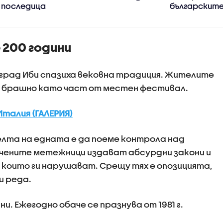
 последица
българскит
атичните
емигранти в
, такива
Америка - бл
ще
тона архивн
 200 години
ват
документи, к
снимки и об
я град Иби спазиха вековна традиция. Жителите
 и брашно като част от местен фестивал.
талия (ГАЛЕРИЯ)
елта на едната е да поеме контрола над
ечените метежници издават абсурдни закони и
 които ги нарушават. Срещу тях е опозицията,
и реда.
и. Ежегодно обаче се празнува от 1981 г.