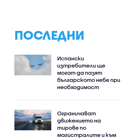
е
по разследване за
внезапната смъ
 Северна
злоупотреби с
детето си в кра
изо 60
евросредства във
деветия месец
и
ВиК-Кърджали
ниги,
ПОСЛЕДНИ
орудване
Испански
изтребители ще
могат да пазят
българското небе при
необходимост
Ограничават
движението на
тирове по
магистралите и към