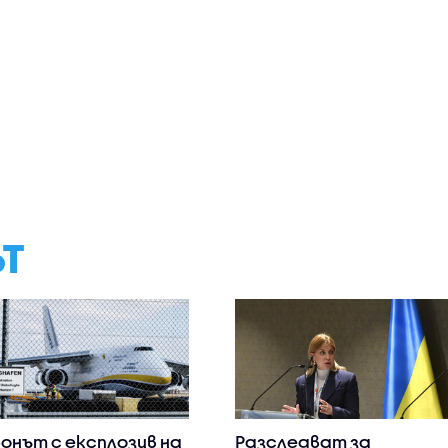
ЪТ
онът с експлозив на
Разследват за