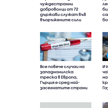
чуждестранни
ле
доброволци от 72
би
държави служат във
са
въоръжените сили
бо
Все повече случаи на
И 
западнонилска
ча
треска в Европа,
на
Гърция е сред най-
кр
засегнатите страни
Га