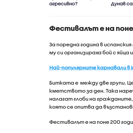
то: Какви са
агресивно?
Дунав са
тите на
от клим
ителите
промени
явления 
Фестивалът е на поне
зачестя
За поредна година в испански
му си организираха бой с яйца
Най-популярните карнавали в И
Битката е между две групи. Ц
кметството за ден. Така нар
налагат глоби на гражданите,
която се опитва да възстанов
Фестивалът е на поне 200 годин