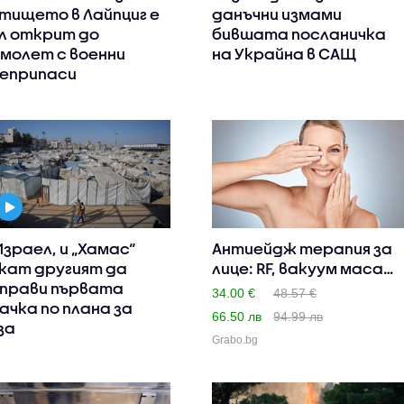
тището в Лайпциг е
данъчни измами
л открит до
бившата посланичка
молет с военни
на Украйна в САЩ
еприпаси
Израел, и „Хамас“
Антиейдж терапия за
кат другият да
лице: RF, вакуум масаж,
прави първата
..
34.00 €
48.57 €
ачка по плана за
66.50 лв
94.99 лв
за
Grabo.bg