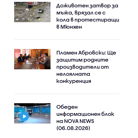
Доживотен затвор за
мъжа, врязал се с
кола в протестиращи
в Мюнхен
Пламен Абровски: Ще
защитим родните
производители от
нелоялната
конкуренция
Обеден
информационен блок
на NOVA NEWS
(06.08.2026)