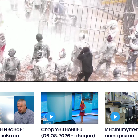
н Иванов:
Спортни новини
Институтът
нива на
(06.08.2026 - обедна)
история на