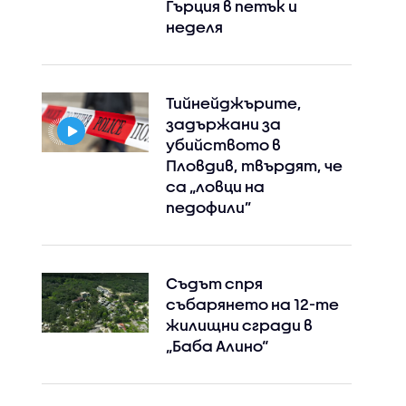
Гърция в петък и
неделя
Тийнейджърите,
задържани за
убийството в
Пловдив, твърдят, че
Instagram
Facebook
са „ловци на
педофили”
Съдът спря
събарянето на 12-те
жилищни сгради в
„Баба Алино“