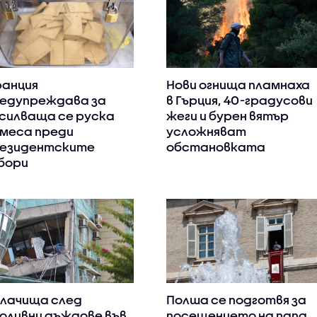
анция
Нови огнища пламнаха
едупреждава за
в Гърция, 40-градусови
силваща се руска
жеги и бурен вятър
меса преди
усложняват
езидентските
обстановката
бори
лачища след
Полша се подготвя за
оливни дъждове във
посещението на папа