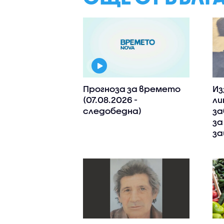
Прогноза за времето
Из
(07.08.2026 -
ли
следобедна)
за
за
з