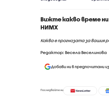
к
България
Вижте какво време ни
НИМХ
Каква е прогнозата за вашия 
Редактор: Весела Веселинова
Добави ни в предпочитани и
Последвайте ни
NewsLetter