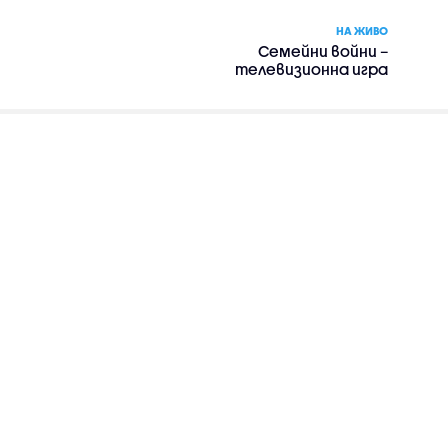
НА ЖИВО
Семейни войни –
телевизионна игра