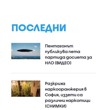
ПОСЛЕДНИ
Пентагонът
публикува пета
партида досиета за
НЛО (ВИДЕО)
Разкриха
наркооранжерия в
Instagram
Facebook
София, иззети са
различни наркотици
(СНИМКИ)