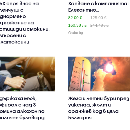
БХ спря внос на
Хапване с компанията:
ленчуци с
Елегантно
днормено
двустепенно ..
82.00 €
125.00 €
държание на
160.38 лв
244.48 лв
стициди и смокини,
Grabo.bg
мърсени с
латоксини
държаха мъж,
Жега и летни бури през
фирал с над 3
уикенда, жълт и
омила алкохол по
оранжев код в цяла
оличен булевард
България