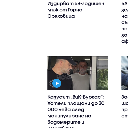
Издирват 58-годишен
БА
мъж от Горна
зе
Оряховица
на
съ
пе
за
аф
Казусът „ВиК-Бургас“:
За
Хотели плащали до 30
шо
000 лева след
пр
манипулиране на
ст
водомерите и