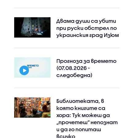
Двама души са убити
при руски обстрeл по
украинския град Изюм
Прогноза за времето
(07.08.2026 -
следобедна)
Библиотеката, в
която книгите са
хора: Тук можеш да
„прочетеш“ непознат
и да го попиташ
всичко