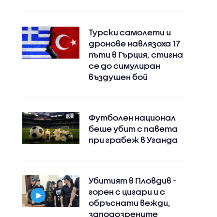
Турски самолети и
дронове навлязоха 17
пъти в Гърция, стигна
се до симулиран
въздушен бой
Футболен национал
беше убит с павета
при грабеж в Уганда
Убитият в Пловдив -
горен с цигари и с
обръснати вежди,
заподозрените