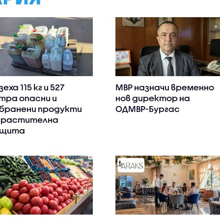
зеха 115 кг и 527
МВР назначи временно
тра опасни и
нов директор на
бранени продукти
ОДМВР-Бургас
 растителна
ащита