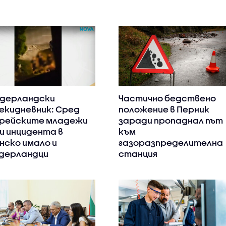
дерландски
Частично бедствено
екидневник: Сред
положение в Перник
рейските младежи
заради пропаднал път
и инцидента в
към
нско имало и
газоразпределителна
дерландци
станция