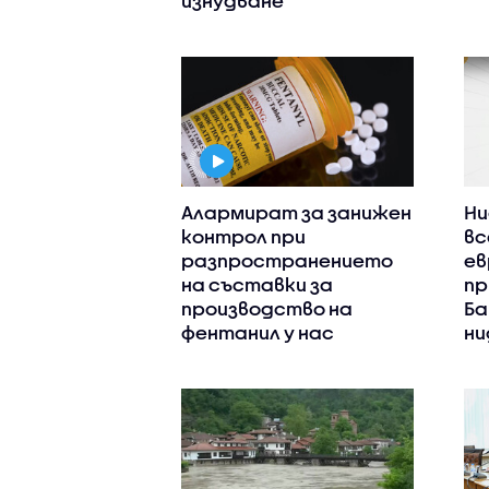
изнудване
Алармират за занижен
Ни
контрол при
вс
разпространението
ев
на съставки за
пр
производство на
Ба
фентанил у нас
ни