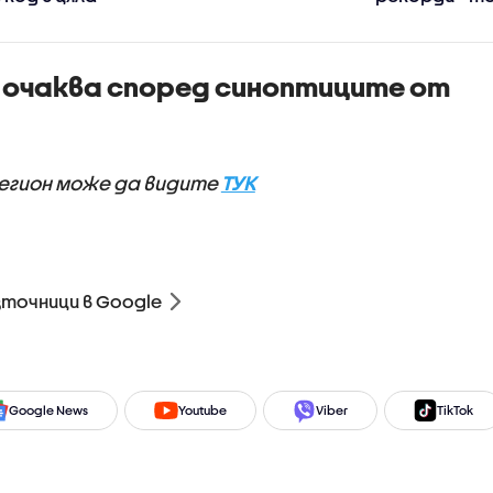
вълна у нас
продължава
 очаква според синоптиците от
регион може да видите
ТУК
зточници в Google
Google News
Youtube
Viber
TikTok