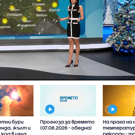
етни бури
Прогноза за времето
На прага на 
енда, жълт и
(07.08.2026 - обедна)
температу
код в цяла
рекорди - т