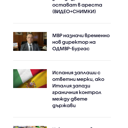
остават в ареста
(ВИДЕО+СНИМКИ)
МВР назначи временно
нов директор на
ОДМВР-Бургас
Испания заплаши с
ответни мерки, ако
Италия запази
граничния контрол
между двете
държави