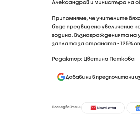
Александров и министъра на о
Припомняме, че учителите бяха
бъде предвидено увеличение н
година. Възнагражденията на
заплата за страната - 125% от
Редактор: Цветина Петкова
Добави ни в предпочитани и
Последвайте ни
NewsLetter