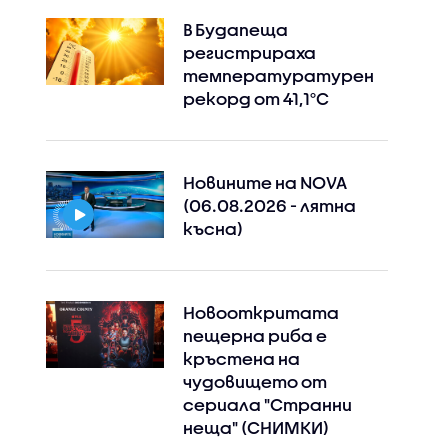
В Будапеща
регистрираха
температуратурен
рекорд от 41,1°C
Новините на NOVA
(06.08.2026 - лятна
късна)
Новооткритата
пещерна риба е
Instagram
Facebook
кръстена на
чудовището от
сериала "Странни
неща" (СНИМКИ)