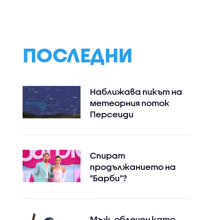
ПОСЛЕДНИ
Наближава пикът на
метеорния поток
Персеиди
Спират
продължанието на
"Барби"?
Мъж, облечен като