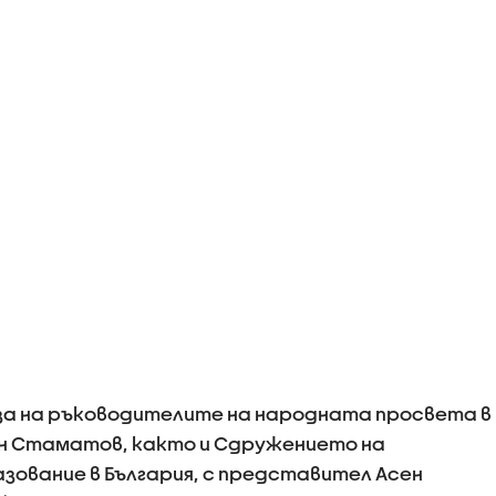
за на ръководителите на народната просвета в
ян Стаматов, както и Сдружението на
ование в България, с представител Асен