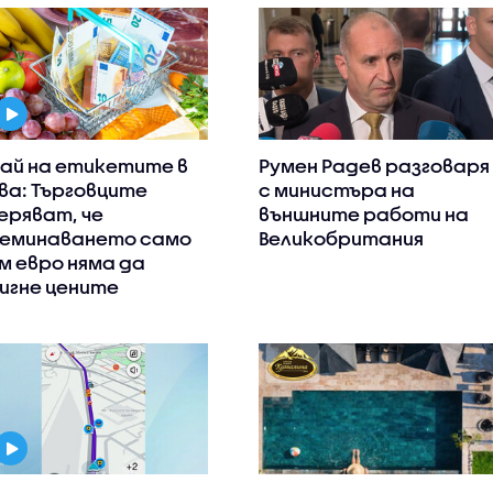
ай на етикетите в
Румен Радев разговаря
ва: Търговците
с министъра на
еряват, че
външните работи на
еминаването само
Великобритания
м евро няма да
игне цените