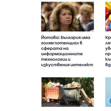
Йотова: България има
Кр
голям потенциал в
ле
сферата на
ув
информационните
пр
технологии и
къ
изкуствения интелект
вд