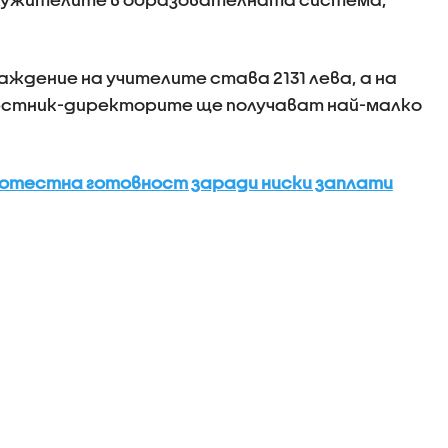
ждение на учителите става 2131 лева, а на
местник-директорите ще получават най-малко
ротестна готовност заради ниски заплати