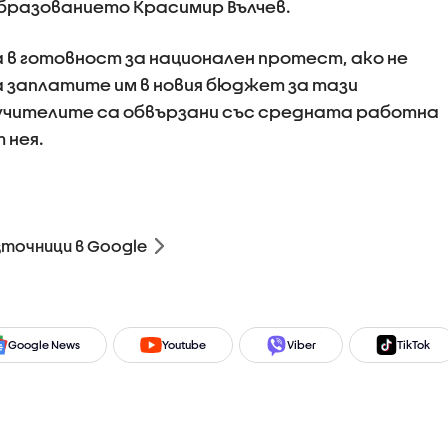
бразованието Красимир Вълчев.
 в готовност за национален протест, ако не
а заплатите им в новия бюджет за тази
 учителите са обвързани със средната работна
 нея.
зточници в Google
Google News
Youtube
Viber
TikTok