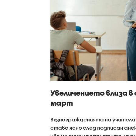
Увеличението влиза в 
март
Възнагражденията на учители и
става ясно след подписан анек
увеличение на заплатите на 