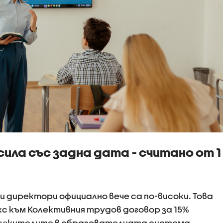
сила със задна дата - считано от 1
 директори официално вече са по-високи. Това
с към Колективния трудов договор за 15%
служителите в образователната система,