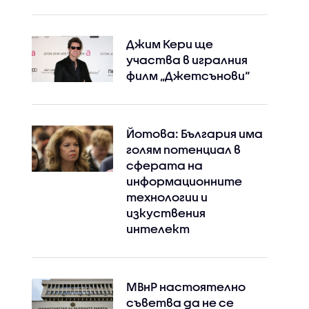
Джим Кери ще
участва в игралния
филм „Джетсънови“
Йотова: България има
голям потенциал в
сферата на
информационните
технологии и
изкуствения
интелект
МВнР настоятелно
съветва да не се