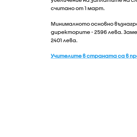
считано от 1 март.
Минималното основно възнагра
директорите - 2596 лева. За
2401 лева.
Учителите в страната са в п