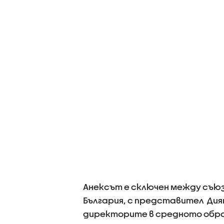
Анексът е сключен между съю
България, с представител Ди
директорите в средното образ