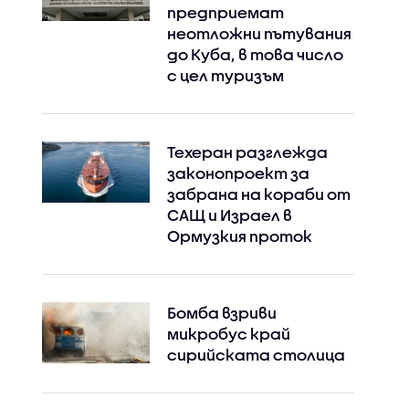
предприемат
неотложни пътувания
до Куба, в това число
с цел туризъм
Техеран разглежда
законопроект за
забрана на кораби от
САЩ и Израел в
Ормузкия проток
Бомба взриви
микробус край
сирийската столица