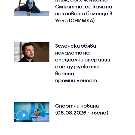
Смъртта, се качи на
покрива на болница в
Уелс (СНИМКА)
Зеленски обяви
началото на
специални операции
срещу руската
военна
промишленост
Спортни новини
(06.08.2026 - късна)