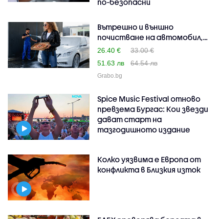
по-безопасни
Вътрешно и външно
почистване на автомобил,
п..
26.40 €
33.00 €
51.63 лв
64.54 лв
Grabo.bg
Spice Music Festival отново
превзема Бургас: Кои звезди
дават старт на
тазгодишното издание
Колко уязвима е Европа от
конфликта в Близкия изток