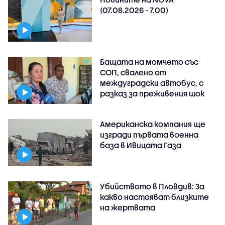
(07.08.2026 - 7.00)
Бащата на момчето със
СОП, свалено от
междуградски автобус, с
разказ за преживения шок
Американска компания ще
изгради първата военна
база в Ивицата Газа
Убийството в Пловдив: За
какво настояват близките
на жертвата