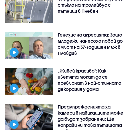
стъкло на тролейбус с
пътници в Плевен
Генезис на агресията: Защо
младежи нанесоха побой до
смърт на 37-годишен мъж в
Пловдив
„Живей красиво”: Как
цветята могат да се
превърнат в най-стилната
декорация у дома
Предупрежденията за
камери в навигациите може
да бъдат забранени: Ще
направи ли това пътищата