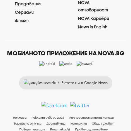
NOVA
Предавания
отговорност
Сериали
NOVA Кариери
Филми
News in English
МОБИЛНОТО ПРИЛОЖЕНИЕ НА NOVA.BG
Четете ни в Google News
Реклама
Реклама избори 2026
Разпространение на канали
Тарифа за откъси
Доставчици
Контакти
Общи условия
Поверителност
Политика ЛД
Правила за ползване