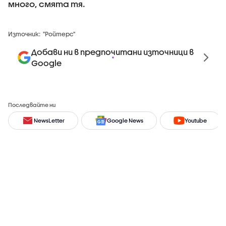
много, смята тя.
Източник:
"Ройтерс"
Добави ни в предпочитани източници в
Google
Последвайте ни
NewsLetter
Google News
Youtube