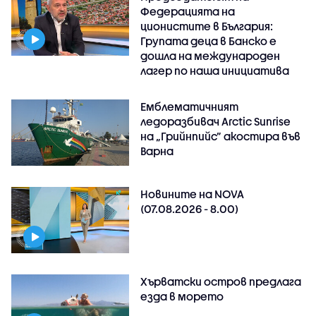
Федерацията на
ционистите в България:
Групата деца в Банско е
дошла на международен
лагер по наша инициатива
Емблематичният
ледоразбивач Arctic Sunrise
на „Грийнпийс” акостира във
Варна
Новините на NOVA
(07.08.2026 - 8.00)
Хърватски остров предлага
езда в морето