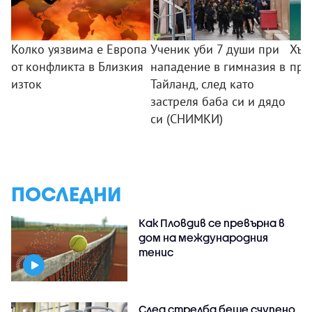
Колко уязвима е Европа
Ученик уби 7 души при
Хър
от конфликта в Близкия
нападение в гимназия в
пре
изток
Тайланд, след като
застреля баба си и дядо
си (СНИМКИ)
ПОСЛЕДНИ
Как Пловдив се превърна в
дом на международния
тенис
След стрелба беше счупено