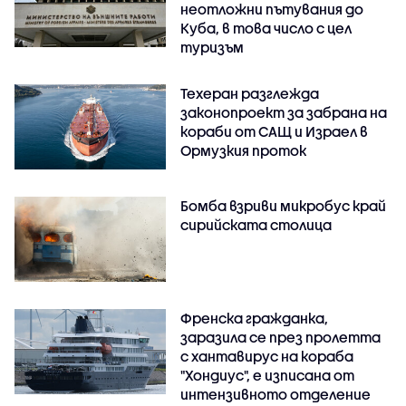
неотложни пътувания до
Куба, в това число с цел
туризъм
Техеран разглежда
законопроект за забрана на
кораби от САЩ и Израел в
Ормузкия проток
Бомба взриви микробус край
сирийската столица
Френска гражданка,
заразила се през пролетта
с хантавирус на кораба
"Хондиус", е изписана от
интензивното отделение