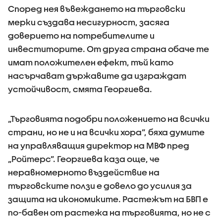
Според нея въвеждането на търговски
мерки създава несигурност, засяга
доверието на потребителите и
инвеститорите. От друга страна обаче те
имат положителен ефект, тъй като
насърчават държавите да изграждат
устойчивост, смята Георгиева.
„Търговията подобри положението на всички
страни, но не и на всички хора”, бяха думите
на управляващия директор на МВФ пред
„Ройтерс”. Георгиева каза още, че
неравномерното въздействие на
търговските ползи е довело до усилия за
защита на икономиките. Растежът на БВП е
по-бавен от растежа на търговията, но не с