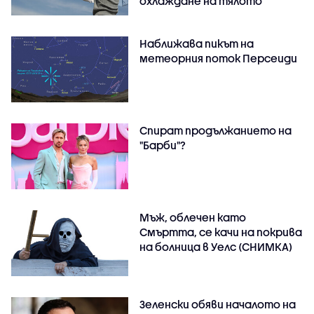
охлаждане на тялото
Наближава пикът на
метеорния поток Персеиди
Спират продължанието на
"Барби"?
Мъж, облечен като
Смъртта, се качи на покрива
на болница в Уелс (СНИМКА)
Зеленски обяви началото на