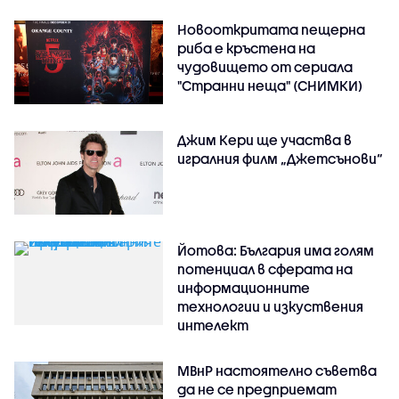
Новооткритата пещерна
риба е кръстена на
чудовището от сериала
"Странни неща" (СНИМКИ)
Джим Кери ще участва в
игралния филм „Джетсънови“
Йотова: България има голям
потенциал в сферата на
информационните
технологии и изкуствения
интелект
МВнР настоятелно съветва
да не се предприемат