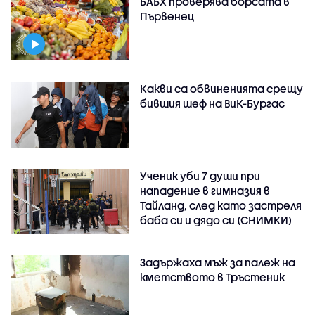
БАБХ проверява борсата в
Първенец
Какви са обвиненията срещу
бившия шеф на ВиК-Бургас
Ученик уби 7 души при
нападение в гимназия в
Тайланд, след като застреля
баба си и дядо си (СНИМКИ)
Задържаха мъж за палеж на
кметството в Тръстеник