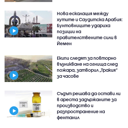
Нова ескалация между
хутите и Саудитска Арабия:
Бунтовниците удариха
позиции на
правителствените сили в
Йемен
Екипи следят за повторно
възникване на огнища след
пожара, затворил „Тракия“
за часове
Съдът решава да остави ли
в ареста задържаните за
производство и
разпространение на
фентанил