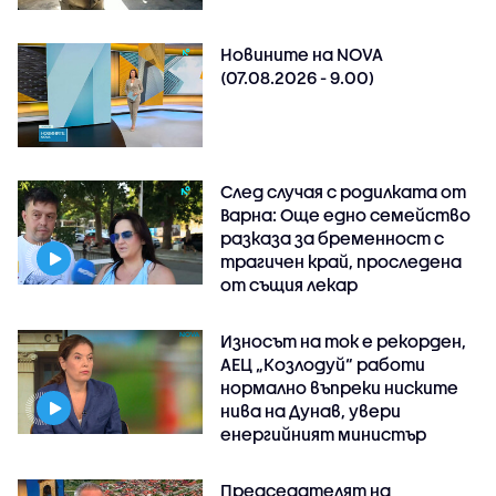
Новините на NOVA
(07.08.2026 - 9.00)
След случая с родилката от
Варна: Още едно семейство
разказа за бременност с
трагичен край, проследена
от същия лекар
Износът на ток е рекорден,
АЕЦ „Козлодуй“ работи
нормално въпреки ниските
нива на Дунав, увери
енергийният министър
Председателят на