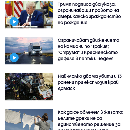
Тръмп подписа два указа,
ограничаващи правото на
американско гражданство
по рождение
Ограничават движението
на камиони по "Тракия",
"Струма" и Кресненското
дефиле в петък и неделя
Най-малко двама убити и 13
ранени при експлозия край
Дамаск
Как да се облечем в жегата:
Белите дрехи не са
единственото решение за