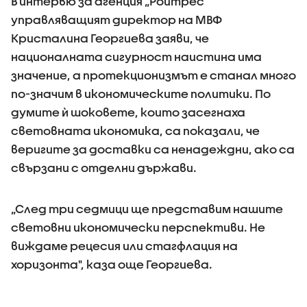
В интервю за агенция „Ройтрес”
управляващият директор на МВФ
Кристалина Георгиева заяви, че
националната сигурност наистина има
значение, а протекционизмът е станал много
по-значим в икономическите политики. По
думите ѝ шоковете, които засегнаха
световната икономика, са показали, че
веригите за доставки са ненадеждни, ако са
свързани с отделни държави.
„След три седмици ще представим нашите
световни икономически перспективи. Не
виждаме рецесия или стагфлация на
хоризонта", каза още Георгиева.