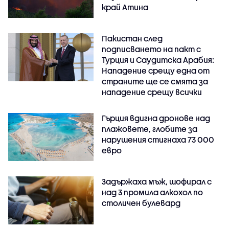
край Атина
Пакистан след
подписването на пакт с
Турция и Саудитска Арабия:
Нападение срещу една от
страните ще се смята за
нападение срещу всички
Гърция вдигна дронове над
плажовете, глобите за
нарушения стигнаха 73 000
евро
Задържаха мъж, шофирал с
над 3 промила алкохол по
столичен булевард