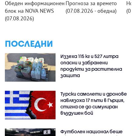
Обеден информационен
Прогноза за времето
Нов
блок на NOVA NEWS
(07.08.2026 - обедна)
(07.
(07.08.2026)
ПОСЛЕДНИ
Иззеха 115 кг и 527 литра
опасни и забранени
продукти за растителна
защита
Турски самолети и дронове
навлязоха 17 пъти в Гърция,
стигна се до симулиран
въздушен бой
Футболен национал беше