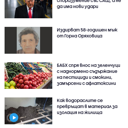
споразумение със САЩ, а не
да има нови удари
Издирват 58-годишен мъж
от Горна Оряховица
БАБХ спря внос на зеленчуци
с наднормено съдържание
на пестициди и смокини,
замърсени с афлатоксини
Как водораслите се
превръщат в материал за
изолация на жилища