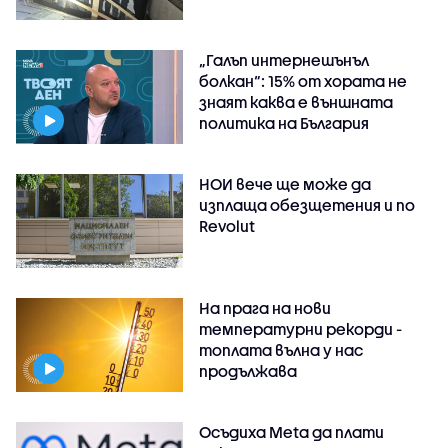
„Галъп интернешънъл
болкан“: 15% от хората не
знаят каква е външната
политика на България
НОИ вече ще може да
изплаща обезщетения и по
Revolut
На прага на нови
температурни рекорди -
топлата вълна у нас
продължава
Осъдиха Meta да плати