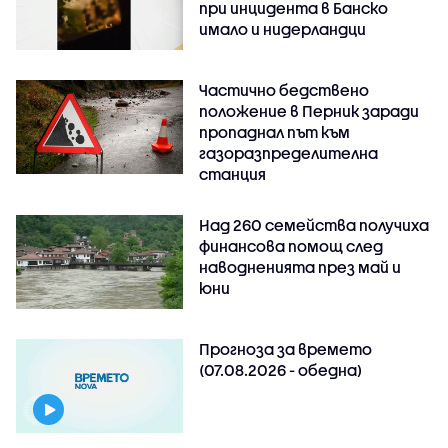
при инцидента в Банско
имало и нидерландци
Частично бедствено
положение в Перник заради
пропаднал път към
газоразпределителна
станция
Над 260 семейства получиха
финансова помощ след
наводненията през май и
юни
Прогноза за времето
(07.08.2026 - обедна)