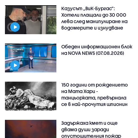
Казусът „ВиК-Бургас“:
Хотели плащали до 30 000
лева след манипулиране на
водомерите и изнудване
Обеден информационен блок
на NOVA NEWS (07.08.2026)
150 години от рождението
на Мата Хари -
танцьорката, превърнала
се в най-прочутия шпионин
Задържаха кмет и още
двама души заради
опустошителния пожар