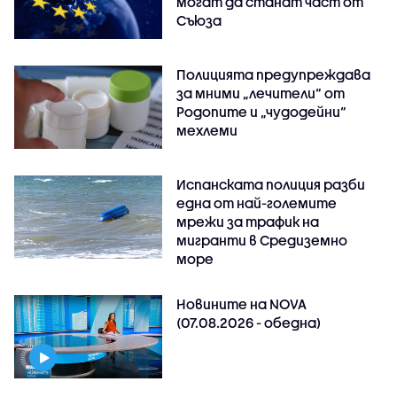
могат да станат част от
Съюза
Полицията предупреждава
за мними „лечители“ от
Родопите и „чудодейни“
мехлеми
Испанската полиция разби
една от най-големите
мрежи за трафик на
мигранти в Средиземно
море
Новините на NOVA
(07.08.2026 - обедна)