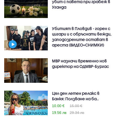
убит с павета при грабеж в
Уганда
Убитият в Пловдив - горен с
цигари и с обръснати вежди,
заподозрените остават в
ареста (ВИДЕО+СНИМКИ)
МВР назначи временно нов
директор на ОДМВР-Бургас
Цял ден летен релакс в
Банкя: Ползване на ба..
10.00 €
15.00 €
19.56 лв
29.34 лв