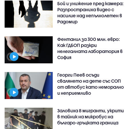
Бой и унижение пред камера:
Разпространиха видео с
насилие над непълнолетен в
Радомир
Фентанил за 300 млн. евро:
Как ГДБОП разкри
нелегалната лаборатория в
София
Георги Пеев осъди
свалянето на дете със СОП
от автобус като неморално
и неприемливо
Заловиха 8 мигранти, укрити
в тайник на микробус на
българо-гръцката граница