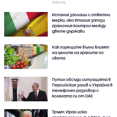
Grabo.bg
Испания заплаши с ответни
мерки, ако Италия запази
граничния контрол между
двете държави
Как горещите вълни влияят
на цените на храните по
света
Путин обсъди ситуацията в
Персийския залив и Украйна в
телефонен разговор с
колегата си от ОАЕ
Тръмп: Иран иска