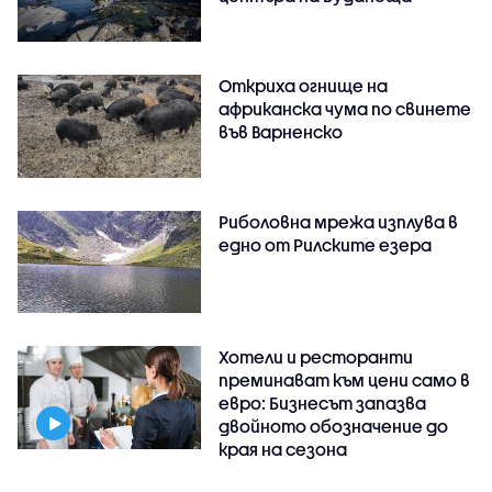
Откриха огнище на
африканска чума по свинете
във Варненско
Риболовна мрежа изплува в
едно от Рилските езера
Хотели и ресторанти
преминават към цени само в
евро: Бизнесът запазва
двойното обозначение до
края на сезона