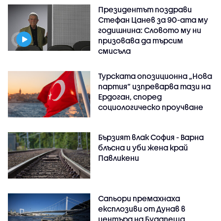
Президентът поздрави
Стефан Цанев за 90-ата му
годишнина: Словото му ни
призовава да търсим
смисъла
Турската опозиционна „Нова
партия“ изпреварва тази на
Ердоган, според
социологическо проучване
Бързият влак София - Варна
блъсна и уби жена край
Павликени
Сапьори премахнаха
експлозиви от Дунав в
центъра на Будапеща