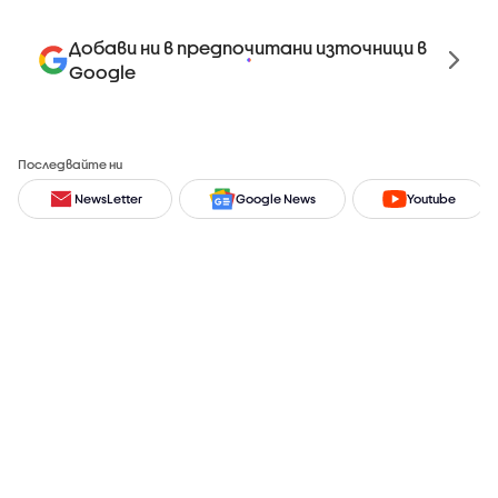
Добави ни в предпочитани източници в
Google
Последвайте ни
NewsLetter
Google News
Youtube