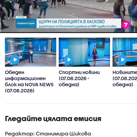
Обеден
Спортни новини
Новините
информационен
(07.08.2026 -
(07.08.202
блок на NOVA NEWS
обедна)
обедна)
(07.08.2026)
Гледайте цялата емисия
Редактор: Станимира Шикова