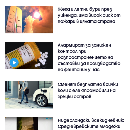
Жега и летни бури през
уикенда, има висок риск от
пожари в цялата страна
Алармират за занижен
контрол при
разпространението на
съставки за производство
на фентанил у нас
Сменят безплатно всички
коли с електромобили на
гръцки остров
Нидерландски всекидневник:
Сред еврейските младежи