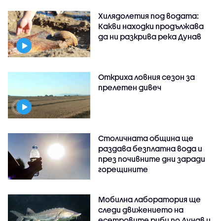
Хилядолетия под водата:
Какви находки продължава
да ни разкрива река Дунав
Откриха ловния сезон за
прелетен дивеч
Столичната община ще
раздава безплатна вода и
през почивните дни заради
горещините
Мобилна лаборатория ще
следи движението на
есетровите риби по Дунав и