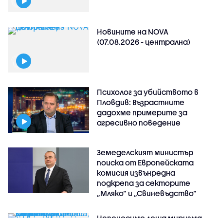
Новините на NOVA
(07.08.2026 - централна)
Психолог за убийството в
Пловдив: Възрастните
дадохме примерите за
агресивно поведение
Земеделският министър
поиска от Европейската
комисия извънредна
подкрепа за секторите
„Мляко“ и „Свиневъдство“