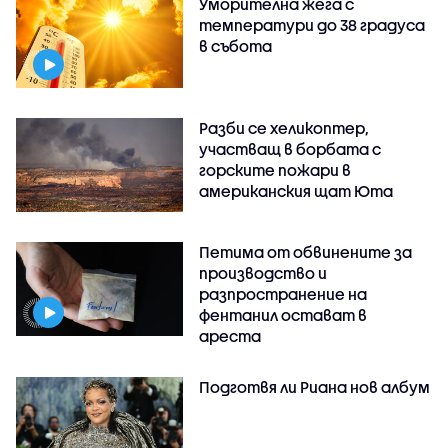
Уморителна жега с
температури до 38 градуса
в събота
Разби се хеликоптер,
участващ в борбата с
горските пожари в
американския щат Юта
Петима от обвинените за
производство и
разпространение на
фентанил остават в
ареста
Подготвя ли Риана нов албум