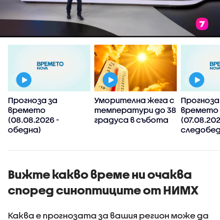
Прогноза за
Уморителна жега с
Прогноза
времето
температури до 38
времето
(08.08.2026 -
градуса в събота
(07.08.202
обедна)
следобед
Вижте какво време ни очаква
според синоптиците от НИМХ
Каква е прогнозата за вашия регион може да