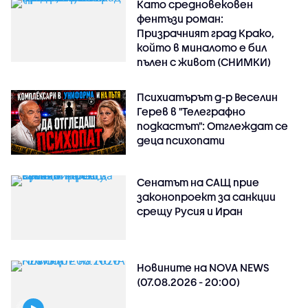
Като средновековен
фентъзи роман:
Призрачният град Крако,
който в миналото е бил
пълен с живот (СНИМКИ)
Психиатърът д-р Веселин
Герев в "Телеграфно
подкастът": Отглеждат се
деца психопати
Сенатът на САЩ прие
законопроект за санкции
срещу Русия и Иран
Новините на NOVA NEWS
(07.08.2026 - 20:00)