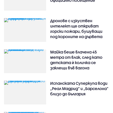
официално посещение
Дронове с изкуствен
интелект ще откриват
горски пожари, бушуващи
под короните на дървета
Майка беше влачена 45
метра от влак, след като
детската ѝ количка се
заклещи във вагона
Испанската Суперкупа води
„Реал Мадрид“ и „Барселона“
близо до България