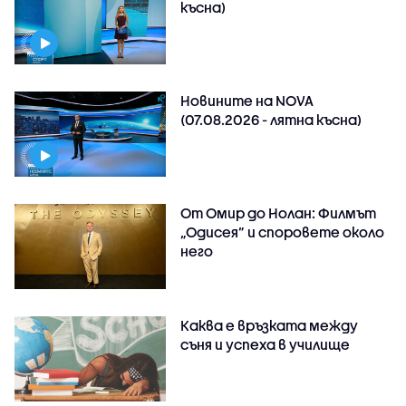
късна)
Новините на NOVA
(07.08.2026 - лятна късна)
От Омир до Нолан: Филмът
„Одисея” и споровете около
него
Каква е връзката между
съня и успеха в училище