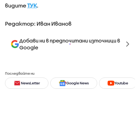
видите
ТУК
.
Редактор: Иван Иванов
Добави ни в предпочитани източници в
Google
Последвайте ни
NewsLetter
Google News
Youtube