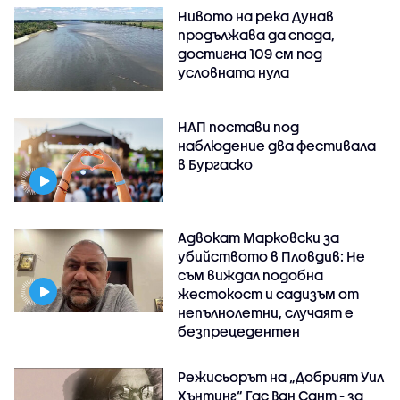
Нивото на река Дунав
продължава да спада,
достигна 109 см под
условната нула
НАП постави под
наблюдение два фестивала
в Бургаско
Адвокат Марковски за
убийството в Пловдив: Не
съм виждал подобна
жестокост и садизъм от
непълнолетни, случаят е
безпрецедентен
Режисьорът на „Добрият Уил
Хънтинг“ Гас Ван Сант - за