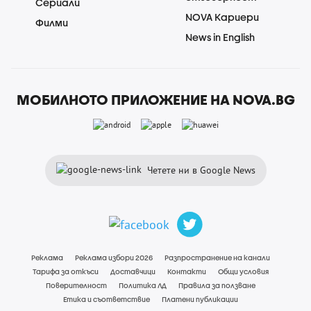
Сериали
NOVA Кариери
Филми
News in English
МОБИЛНОТО ПРИЛОЖЕНИЕ НА NOVA.BG
Четете ни в Google News
Реклама
Реклама избори 2026
Разпространение на канали
Тарифа за откъси
Доставчици
Контакти
Общи условия
Поверителност
Политика ЛД
Правила за ползване
Етика и съответствие
Платени публикации