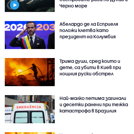
Черно море
Абелардо де ла Есприеля
положи клетва като
президент на Колумбия
Трима души, сред които и
дете, са убити в Киев при
нощния руски обстрел
Най-малко петима загинали
и десетки ранени при тежка
катастрофа в Бразилия