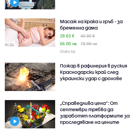
Масаж на крака и гръб - за
бременна дама
28.63 €
40.90 €
56.00 лв
79.99 лв
Grabo.bg
Пожар в рафинерия в руския
Краснодарски край след
украински удар с дронове
„Справедлива цена“: От
септември трябва да
заработят платформите за
проследяване на цените