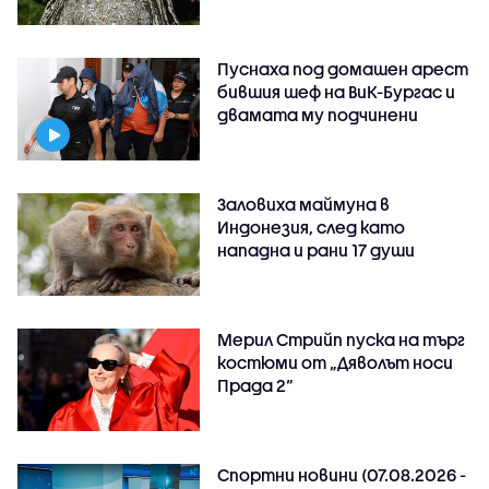
Пуснаха под домашен арест
бившия шеф на ВиК-Бургас и
двамата му подчинени
Заловиха маймуна в
Индонезия, след като
нападна и рани 17 души
Мерил Стрийп пуска на търг
костюми от „Дяволът носи
Прада 2“
Спортни новини (07.08.2026 -