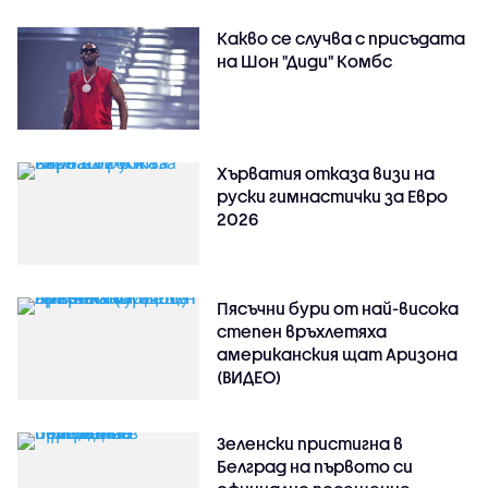
Какво се случва с присъдата
на Шон "Диди" Комбс
Хърватия отказа визи на
руски гимнастички за Евро
2026
Пясъчни бури от най-висока
степен връхлетяха
американския щат Аризона
(ВИДЕО)
Зеленски пристигна в
Белград на първото си