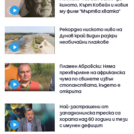
киното, Кърт Кобейн и новия
му филм "Мъртва хватка"
Рекордно ниското ниво на
Дунав край Видин разкри
необичайни плажове
Пламен Абровски: Няма
прехвърляне на африканска
чума по свинете извън
стопанствата, където е
открита
Най-застрашени от
западнонилска треска са
хората над 60 години и тези
с имунен дефицит