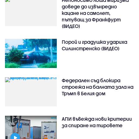
Непоносимо лоша миризма
доведе до извънредно
кацане на самолет,
пътуващ за Франкфурт
(ВИДЕО)
Порой и градушка удариха
Силинстренско (ВИДЕО)
Федерален съд блокира
строежа на балната зала на
Тръмп в Белия дом
АПИ въвежда нови критерии
за спиране на тировете