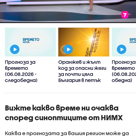
Прогноза за
Оранжев и жълт
Прогноза
времето
код за опасни жеги
времето
(06.08.2026 -
за почти цяла
(06.08.20
следобедна)
България в петък
обедна)
Вижте какво време ни очаква
според синоптиците от НИМХ
Каква е прогнозата за вашия регион може да