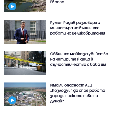
Европа
Румен Радев разговаря с
министъра на външните
работи на Великобритания
Обвиниха майка за убийство
на четирите ѝ деца в
съучастничество с баба им
Има ли опасност АЕЦ
„Козлодуй” да спре работа
заради ниското ниво на
Дунав?