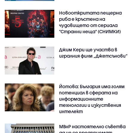
Новооткритата пещерна
риба е кръстена на
чудовището от сериала
"Странни неща" (СНИМКИ)
Джим Кери ще участва в
игралния филм „Джетсънови“
Йотова: България има голям
потенциал в сферата на
информационните
технологии и изкуствения
интелект
МВнР настоятелно съветва
да не се предприемат