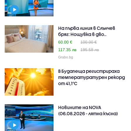
На първа линия в Слънчев
бряг: Нощувка в дво..
60.00 €
100.00 €
117.35 лв
195.58 лв
Grabo.bg
В Будапеща регистрираха
температуратурен рекорд
от 41,1°C
Новините на NOVA
(06.08.2026 - лятна късна)