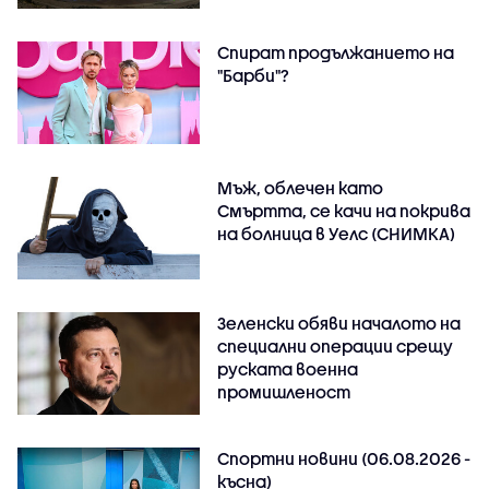
Спират продължанието на
"Барби"?
Мъж, облечен като
Смъртта, се качи на покрива
на болница в Уелс (СНИМКА)
Зеленски обяви началото на
специални операции срещу
руската военна
промишленост
Спортни новини (06.08.2026 -
късна)