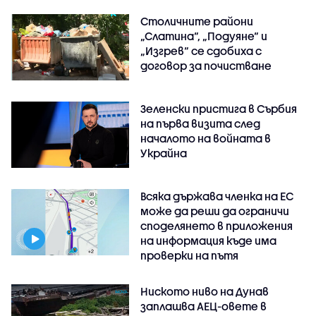
Столичните райони
„Слатина“, „Подуяне“ и
„Изгрев“ се сдобиха с
договор за почистване
Зеленски пристига в Сърбия
на първа визита след
началото на войната в
Украйна
Всяка държава членка на ЕС
може да реши да ограничи
споделянето в приложения
на информация къде има
проверки на пътя
Ниското ниво на Дунав
заплашва АЕЦ-овете в