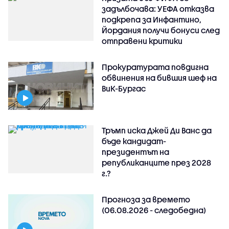
задълбочава: УЕФА отказва
подкрепа за Инфантино,
Йордания получи бонуси след
отправени критики
Прокуратурата повдигна
обвинения на бившия шеф на
ВиК-Бургас
Тръмп иска Джей Ди Ванс да
бъде кандидат-
президентът на
републиканците през 2028
г.?
Прогноза за времето
(06.08.2026 - следобедна)