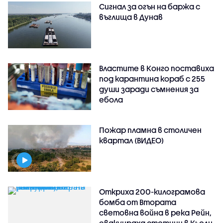
Сигнал за огън на баржа с
въглища в Дунав
Властите в Конго поставиха
под карантина кораб с 255
души заради съмнения за
ебола
Пожар пламна в столичен
квартал (ВИДЕО)
Откриха 200-килограмова
бомба от Втората
световна война в река Рейн,
евакуираха стотици в Кьолн