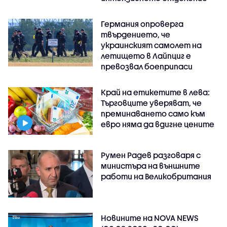
Германия опроверга
твърдението, че
украинският самолет на
летището в Лайпциг е
превозвал боеприпаси
Край на етикетите в лева:
Търговците уверяват, че
преминаването само към
евро няма да вдигне цените
Румен Радев разговаря с
министъра на външните
работи на Великобритания
Новините на NOVA NEWS