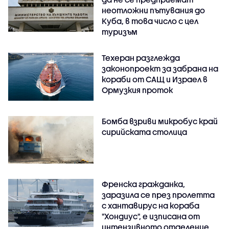
неотложни пътувания до
Куба, в това число с цел
туризъм
Техеран разглежда
законопроект за забрана на
кораби от САЩ и Израел в
Ормузкия проток
Бомба взриви микробус край
сирийската столица
Френска гражданка,
заразила се през пролетта
с хантавирус на кораба
"Хондиус", е изписана от
интензивното отделение