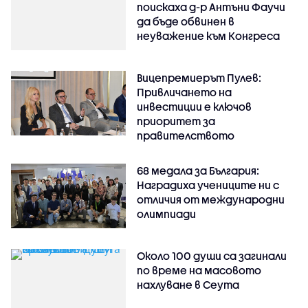
поискаха д-р Антъни Фаучи
да бъде обвинен в
неуважение към Конгреса
Вицепремиерът Пулев:
Привличането на
инвестиции е ключов
приоритет за
правителството
68 медала за България:
Наградиха учениците ни с
отличия от международни
олимпиади
Около 100 души са загинали
по време на масовото
нахлуване в Сеута