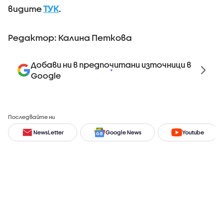
видите
ТУК
.
Редактор: Калина Петкова
Добави ни в предпочитани източници в
Google
Последвайте ни
NewsLetter
Google News
Youtube