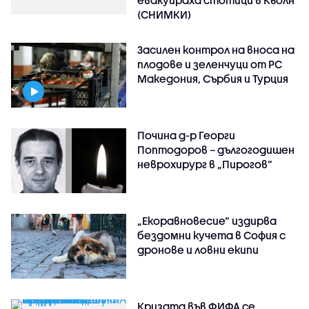
(СНИМКИ)
Засилен контрол на вноса на
плодове и зеленчуци от РС
Македония, Сърбия и Турция
Почина д-р Георги
Поптодоров – дългогодишен
неврохирург в „Пирогов“
„Екоравновесие“ издирва
бездомни кучета в София с
дронове и ловни екипи
Кризата във ФИФА се