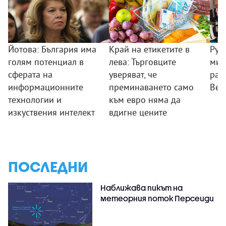
Йотова: България има
Край на етикетите в
Рум
голям потенциал в
лева: Търговците
мин
сферата на
уверяват, че
раб
информационните
преминаването само
Вел
технологии и
към евро няма да
изкуствения интелект
вдигне цените
ПОСЛЕДНИ
Наближава пикът на
метеорния поток Персеиди