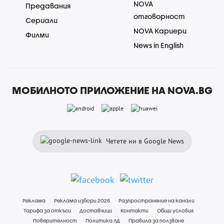
NOVA
Предавания
отговорност
Сериали
NOVA Кариери
Филми
News in English
МОБИЛНОТО ПРИЛОЖЕНИЕ НА NOVA.BG
Четете ни в Google News
Реклама
Реклама избори 2026
Разпространение на канали
Тарифа за откъси
Доставчици
Контакти
Общи условия
Поверителност
Политика ЛД
Правила за ползване