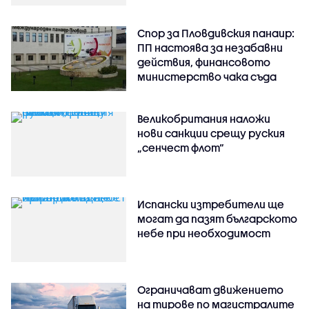
Спор за Пловдивския панаир:
ПП настоява за незабавни
действия, финансовото
министерство чака съда
Великобритания наложи
нови санкции срещу руския
„сенчест флот“
Испански изтребители ще
могат да пазят българското
небе при необходимост
Ограничават движението
на тирове по магистралите