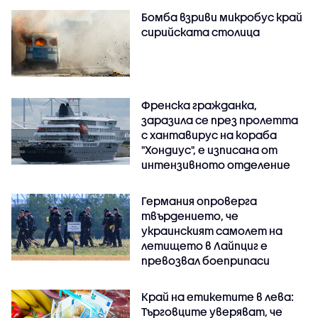
Бомба взриви микробус край
сирийската столица
Френска гражданка,
заразила се през пролетта
с хантавирус на кораба
"Хондиус", е изписана от
интензивното отделение
Германия опроверга
твърдението, че
украинският самолет на
летището в Лайпциг е
превозвал боеприпаси
Край на етикетите в лева:
Търговците уверяват, че