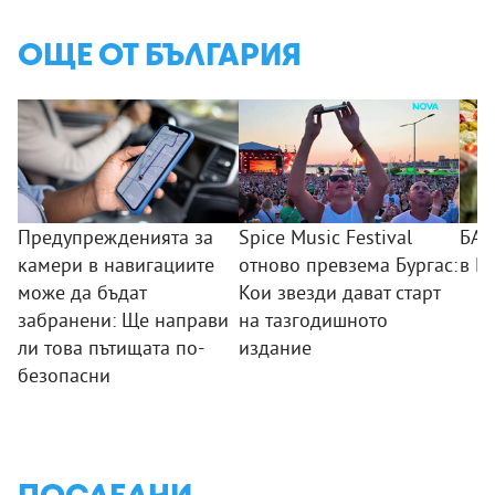
ОЩЕ ОТ БЪЛГАРИЯ
Предупрежденията за
Spice Music Festival
БАБ
камери в навигациите
отново превзема Бургас:
в П
може да бъдат
Кои звезди дават старт
забранени: Ще направи
на тазгодишното
ли това пътищата по-
издание
безопасни
ПОСЛЕДНИ