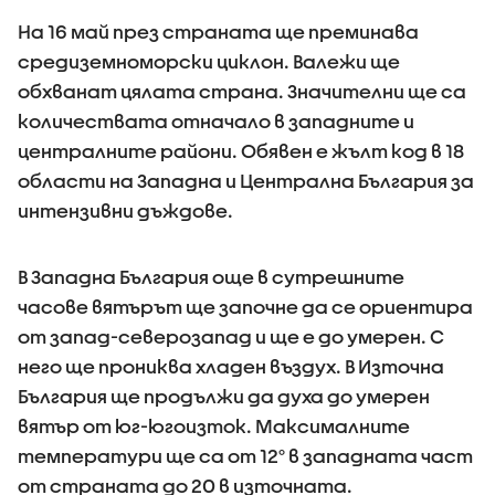
На 16 май през страната ще преминава
средиземноморски циклон. Валежи ще
обхванат цялата страна. Значителни ще са
количествата отначало в западните и
централните райони. Обявен е жълт код в 18
области на Западна и Централна България за
интензивни дъждове.
В Западна България още в сутрешните
часове вятърът ще започне да се ориентира
от запад-северозапад и ще е до умерен. С
него ще прониква хладен въздух. В Източна
България ще продължи да духа до умерен
вятър от юг-югоизток. Максималните
температури ще са от 12° в западната част
от страната до 20 в източната.