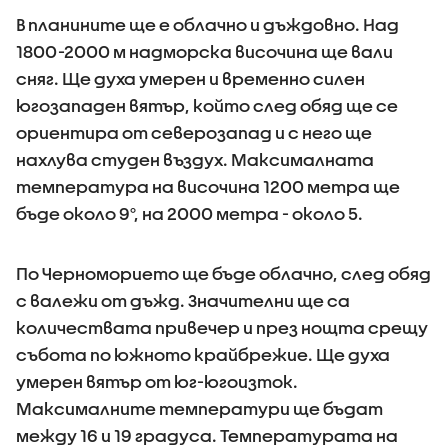
В планините ще е облачно и дъждовно. Над
1800-2000 м надморска височина ще вали
сняг. Ще духа умерен и временно силен
югозападен вятър, който след обяд ще се
ориентира от северозапад и с него ще
нахлува студен въздух. Максималната
температура на височина 1200 метра ще
бъде около 9°, на 2000 метра - около 5.
По Черноморието ще бъде облачно, след обяд
с валежи от дъжд. Значителни ще са
количествата привечер и през нощта срещу
събота по южното крайбрежие. Ще духа
умерен вятър от юг-югоизток.
Максималните температури ще бъдат
между 16 и 19 градуса. Температурата на