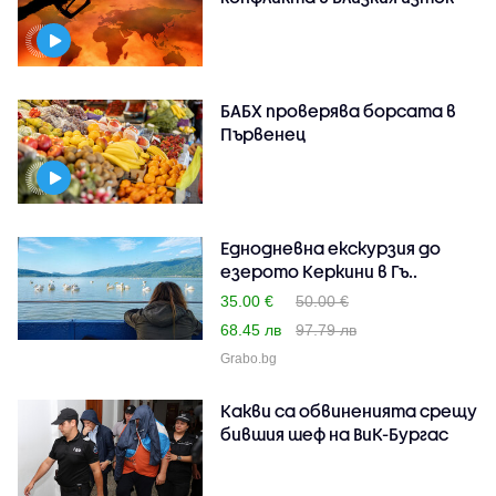
БАБХ проверява борсата в
Първенец
Еднодневна екскурзия до
езерото Керкини в Гъ..
35.00 €
50.00 €
68.45 лв
97.79 лв
Grabo.bg
Какви са обвиненията срещу
бившия шеф на ВиК-Бургас