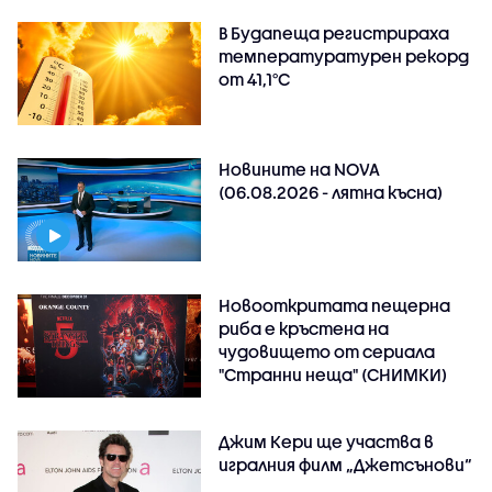
В Будапеща регистрираха
температуратурен рекорд
от 41,1°C
Новините на NOVA
(06.08.2026 - лятна късна)
Новооткритата пещерна
риба е кръстена на
чудовището от сериала
"Странни неща" (СНИМКИ)
Джим Кери ще участва в
игралния филм „Джетсънови“