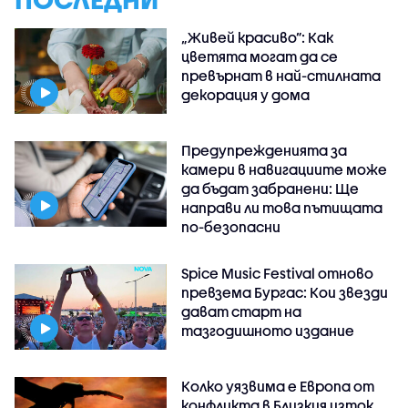
„Живей красиво”: Как
цветята могат да се
превърнат в най-стилната
декорация у дома
Предупрежденията за
камери в навигациите може
да бъдат забранени: Ще
направи ли това пътищата
по-безопасни
Spice Music Festival отново
превзема Бургас: Кои звезди
дават старт на
тазгодишното издание
Колко уязвима е Европа от
конфликта в Близкия изток