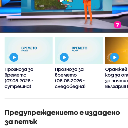
Прогноза за
Прогноза за
Оранжев 
времето
времето
код за оп
(07.08.2026 -
(06.08.2026 -
за почти 
сутрешна)
следобедна)
България 
Предупреждението е издадено
за петък