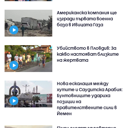
Американска компания ще
изгради първата военна
база в Ивицата Газа
Убийството в Пловдив: За
какво настояват близките
на жертвата
Нова ескалация между
хутите и Саудитска Арабия:
Бунтовниците удариха
позиции на
правителствените сили в
Йемен
Екипи следят за повторно