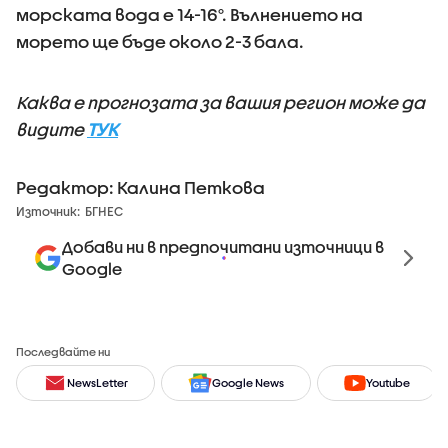
морската вода е 14-16°. Вълнението на
морето ще бъде около 2-3 бала.
Каква е прогнозата за вашия регион може да
видите
ТУК
Редактор: Калина Петкова
Източник:
БГНЕС
Добави ни в предпочитани източници в
Google
Последвайте ни
NewsLetter
Google News
Youtube