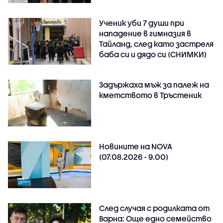
Ученик уби 7 души при
нападение в гимназия в
Тайланд, след като застреля
баба си и дядо си (СНИМКИ)
Задържаха мъж за палеж на
кметството в Тръстеник
Новините на NOVA
(07.08.2026 - 9.00)
След случая с родилката от
Варна: Още едно семейство