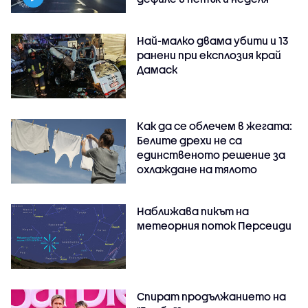
Най-малко двама убити и 13
ранени при експлозия край
Дамаск
Как да се облечем в жегата:
Белите дрехи не са
единственото решение за
охлаждане на тялото
Наближава пикът на
метеорния поток Персеиди
Спират продължанието на