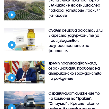
възникване на огнища след
пожара, затворил „Тракия“
за часове
Съдът решава да остави ли
в ареста задържаните за
производство и
разпространение на
фентанил
Тръмп подписа два указа,
ограничаващи правото на
американско гражданство
по рождение
Ограничават движението
на камиони по "Тракия",
"Струма" и Кресненското
дефиле в петък и неделя