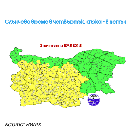
Слънчево време в четвъртък, дъжд - в петък
Карта: НИМХ