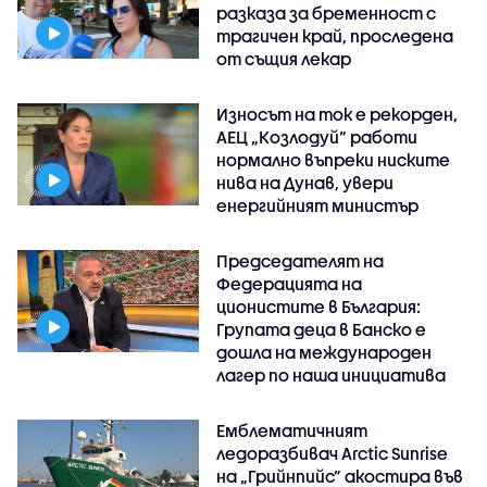
разказа за бременност с
трагичен край, проследена
от същия лекар
Износът на ток е рекорден,
АЕЦ „Козлодуй“ работи
нормално въпреки ниските
нива на Дунав, увери
енергийният министър
Председателят на
Федерацията на
ционистите в България:
Групата деца в Банско е
дошла на международен
лагер по наша инициатива
Емблематичният
ледоразбивач Arctic Sunrise
на „Грийнпийс” акостира във