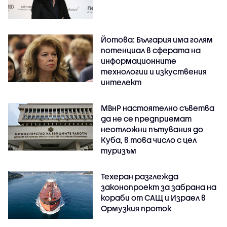
Йотова: България има голям
потенциал в сферата на
информационните
технологии и изкуствения
интелект
МВнР настоятелно съветва
да не се предприемат
неотложни пътувания до
Куба, в това число с цел
туризъм
Техеран разглежда
законопроект за забрана на
кораби от САЩ и Израел в
Ормузкия проток