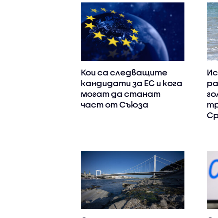
Кои са следващите
Ис
кандидати за ЕС и кога
ра
могат да станат
го
част от Съюза
тр
Ср