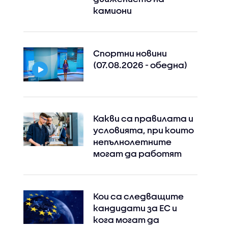
камиони
Спортни новини
(07.08.2026 - обедна)
Какви са правилата и
условията, при които
непълнолетните
могат да работят
Кои са следващите
кандидати за ЕС и
кога могат да