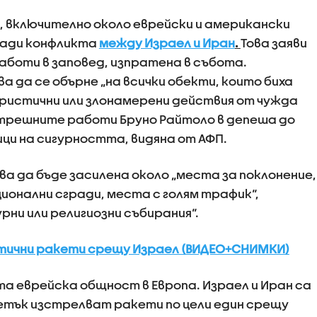
 включително около еврейски и американски
ради конфликта
между Израел и Иран
.
Това заяви
боти в заповед, изпратена в събота.
 да се обърне „на всички обекти, които биха
ристични или злонамерени действия от чужда
ътрешните работи Бруно Райтоло в депеша до
ци на сигурността, видяна от АФП.
ва да бъде засилена около „места за поклонение,
ионални сгради, места с голям трафик“,
рни или религиозни събирания“.
тични ракети срещу Израел (ВИДЕО+СНИМКИ)
та еврейска общност в Европа. Израел и Иран са
етък изстрелват ракети по цели един срещу