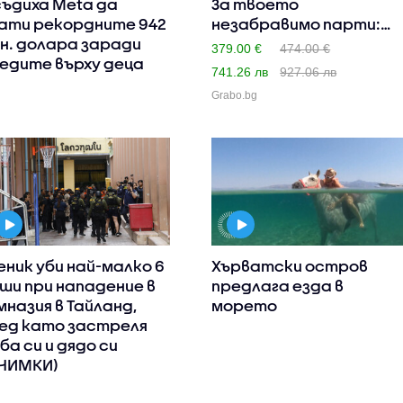
ъдиха Meta да
За твоето
ати рекордните 942
незабравимо парти:
н. долара заради
Наем на зала за..
379.00 €
474.00 €
едите върху деца
741.26 лв
927.06 лв
Grabo.bg
еник уби най-малко 6
Хърватски остров
ши при нападение в
предлага езда в
мназия в Тайланд,
морето
ед като застреля
ба си и дядо си
НИМКИ)