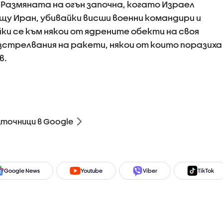
 Размяната на огън започна, когато Израел
у Иран, убивайки висши военни командири и
йки се към някои от ядрените обекти на своя
зстрелвания на ракети, някои от които поразиха
в.
зточници в Google
Google News
Youtube
Viber
TikTok