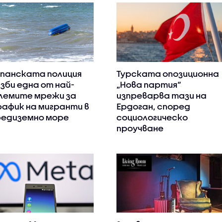
панската полиция
Турската опозиционна
зби една от най-
„Нова партия“
лемите мрежи за
изпреварва тази на
афик на мигранти в
Ердоган, според
едиземно море
социологическо
проучване