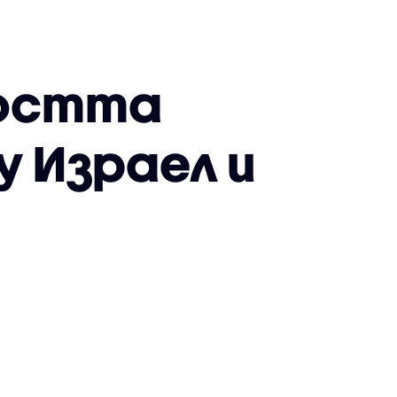
ността
 Израел и