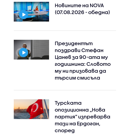
Новините на NOVA
(07.08.2026 - обедна)
Президентът
поздрави Стефан
Цанев за 90-ата му
годишнина: Словото
му ни призовава да
търсим смисъла
Турската
опозиционна „Нова
партия“ изпреварва
тази на Ердоган,
според