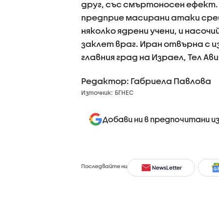
друг, със смъртоносен ефект.
предприе масирани атаки срещ
няколко ядрени учени, и насочи
заклет враг. Иран отвърна с и
главния град на Израел, Тел Ави
Редактор: Габриела Павлова
Източник:
БГНЕС
Добави ни в предпочитани и
Последвайте ни
NewsLetter