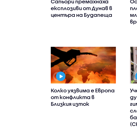
Сапьори премахнаха
Ос
експлозиви от Дунав в
пл
центъра на Будапеща
мл
вр
Колко уязвима е Европа
Уч
от конфликта в
ду
Близкия изток
ги
сл
ба
(С