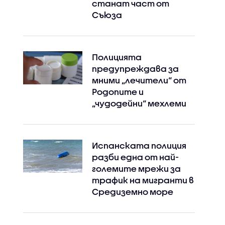
станат част от
Съюза
Полицията
предупреждава за
мними „лечители“ от
Родопите и
„чудодейни“ мехлеми
Испанската полиция
разби една от най-
големите мрежи за
трафик на мигранти в
Средиземно море