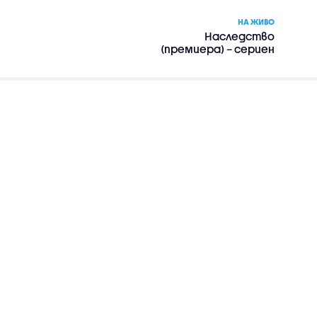
НА ЖИВО
Наследство
(премиера) – сериен
филм