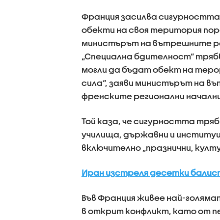
Франция засилва сигурността,
обекти на своя територия по
министърът на вътрешните ра
„Специална бдителност“ трябва
могли да бъдат обект на теро
сила“, заяви министърът на в
френските регионални начални
Той каза, че сигурността тряб
училища, държавни и институц
включително „празнични, култу
Иран изстреля десетки балис
Във Франция живее най-голяма
в открит конфликт, като от п