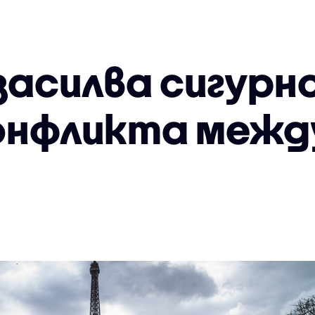
засилва сигур
онфликта между