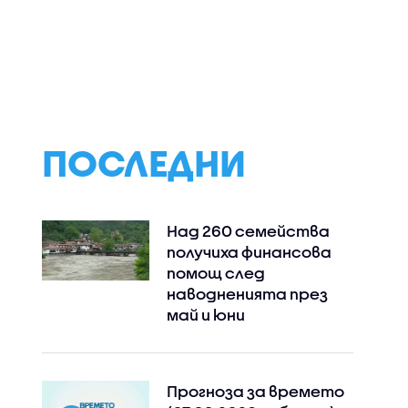
ПОСЛЕДНИ
Над 260 семейства
получиха финансова
помощ след
наводненията през
май и юни
Прогноза за времето