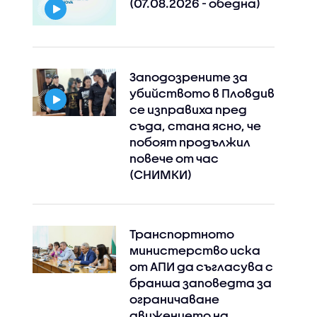
(07.08.2026 - обедна)
Заподозрените за
убийството в Пловдив
се изправиха пред
съда, стана ясно, че
побоят продължил
повече от час
(СНИМКИ)
Транспортното
Instagram
Facebook
министерство иска
от АПИ да съгласува с
бранша заповедта за
ограничаване
движението на