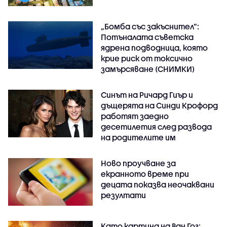
„Бомба със закъснител“:
Потъналата съветска
ядрена подводница, която
крие риск от токсично
замърсяване (СНИМКИ)
Синът на Ричард Гиър и
дъщерята на Синди Крофорд
работят заедно
десетилетия след развода
на родителите им
Ново проучване за
екранното време при
децата показва неочаквани
резултати
Като картина на Ван Гог: