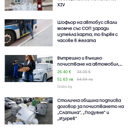
XIV
Шофьор на автобус свали
момче със СОП заради
изтекла карта, то вървя с
часове в жегата
Вътрешно и външно
почистване на автомобил,
п..
26.40 €
33.00 €
51.63 лв
64.54 лв
Grabo.bg
Столична община подписва
договор за почистването на
„Слатина”, „Подуяне” и
„Изгрев”