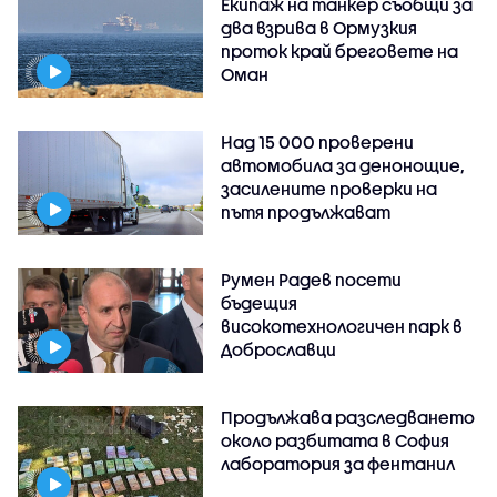
Екипаж на танкер съобщи за
два взрива в Ормузкия
проток край бреговете на
Оман
Над 15 000 проверени
автомобила за денонощие,
засилените проверки на
пътя продължават
Румен Радев посети
бъдещия
високотехнологичен парк в
Доброславци
Продължава разследването
около разбитата в София
лаборатория за фентанил