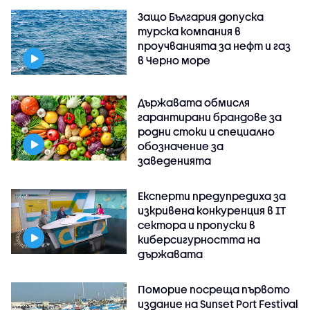
Защо България допуска
турска компания в
проучванията за нефт и газ
в Черно море
Държавата обмисля
гарантирани брандове за
родни стоки и специално
обозначение за
заведенията
Експерти предупредиха за
изкривена конкуренция в IT
сектора и пропуски в
киберсигурността на
държавата
Поморие посреща първото
издание на Sunset Port Festival