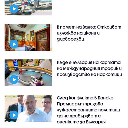
В памет на Ванга: Откриват
изложба на икони и
дърворезби
Къде е България на картата
на международния трафик и
производство на наркотици
След конфликта в Банско:
Премиерът призова
чуждестранните политици
да не прибързват с
оценките за България