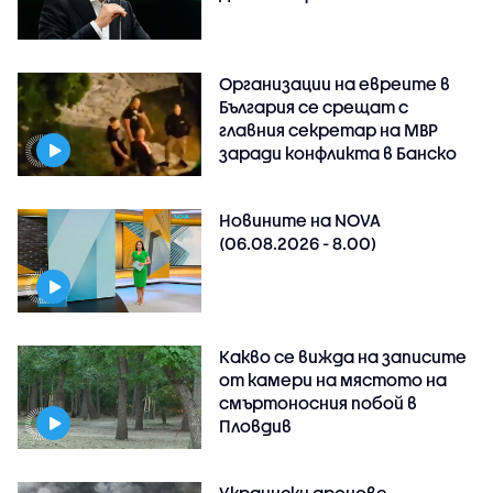
Организации на евреите в
България се срещат с
главния секретар на МВР
заради конфликта в Банско
Новините на NOVA
(06.08.2026 - 8.00)
Какво се вижда на записите
от камери на мястото на
смъртоносния побой в
Пловдив