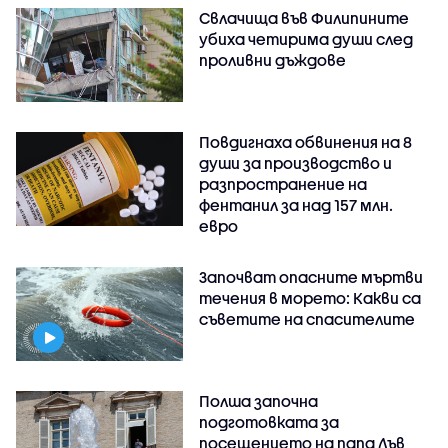
Свлачища във Филипините
убиха четирима души след
проливни дъждове
Повдигнаха обвинения на 8
души за производство и
разпространение на
фентанил за над 157 млн.
евро
Започват опасните мъртви
течения в морето: Какви са
съветите на спасителите
Полша започна
подготовката за
посещението на папа Лъв