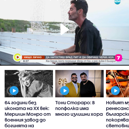
:
64 години без
Тони Стораро: В
Новият м
иконата на XX век:
попфолка има
ренесанс
а
Мерилин Монро от
много излишни хора
българск
военния завод до
покоряв
богинята на
световн