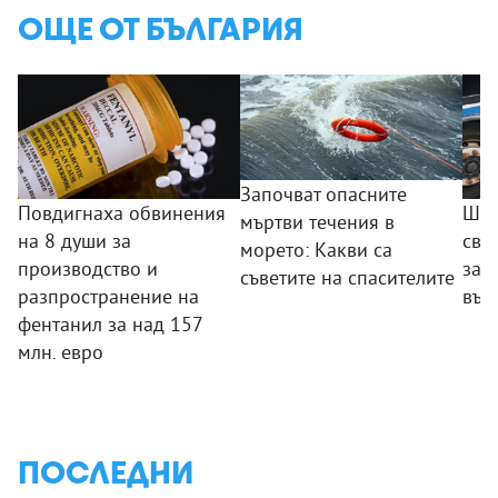
ОЩЕ ОТ БЪЛГАРИЯ
Започват опасните
Повдигнаха обвинения
Шоф
мъртви течения в
на 8 души за
сва
морето: Какви са
производство и
зар
съветите на спасителите
разпространение на
вър
фентанил за над 157
млн. евро
ПОСЛЕДНИ