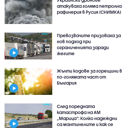
Украински дронове
атакуваха голяма петролна
рафинерия в Русия (СНИМКА)
Превозвачите призоваха за
нов подход при
ограниченията заради
жегите
Жълти кодове за горещини в
по-голямата част от
България
След поредната
катастрофа на АМ
„Марица”: Колко надеждни
са мантинелите и как се