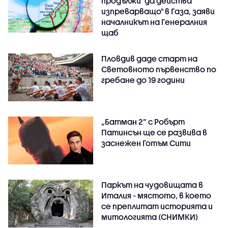
продължи "да действа
изпреварващо" в Газа, заяви
началникът на Генералния
щаб
Пловдив даде старт на
Световното първенство по
гребане до 19 години
„Батман 2“ с Робърт
Патинсън ще се развива в
заснежен Готъм Сити
Паркът на чудовищата в
Италия - мястото, в което
се преплитат историята и
митологията (СНИМКИ)