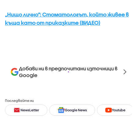
„Нищо лично”: Стоматологът, който живее в
къща като от приказките (ВИДЕО)
Добави ни в предпочитани източници в
Google
Последвайте ни
NewsLetter
Google News
Youtube