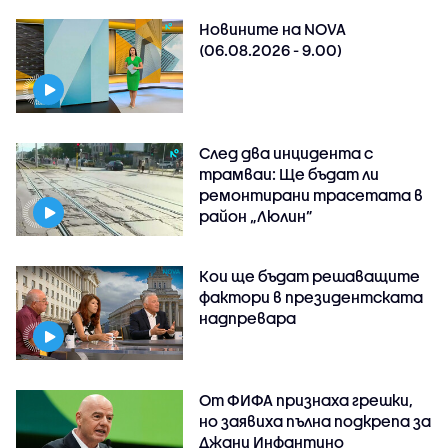
Новините на NOVA
(06.08.2026 - 9.00)
След два инцидента с
трамваи: Ще бъдат ли
ремонтирани трасетата в
район „Люлин”
Кои ще бъдат решаващите
фактори в президентската
надпревара
От ФИФА признаха грешки,
но заявиха пълна подкрепа за
Джани Инфантино