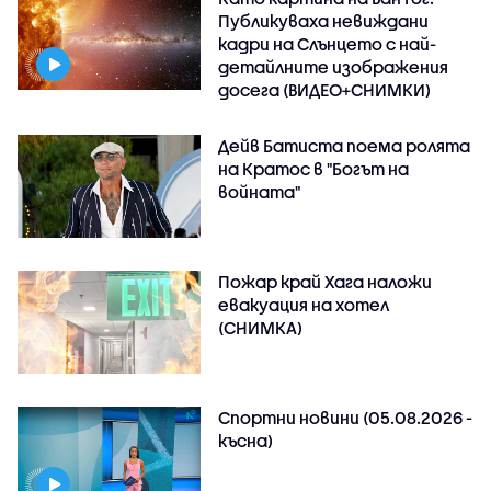
Публикуваха невиждани
кадри на Слънцето с най-
детайлните изображения
досега (ВИДЕО+СНИМКИ)
Дейв Батиста поема ролята
на Кратос в "Богът на
войната"
Пожар край Хага наложи
евакуация на хотел
(СНИМКА)
Спортни новини (05.08.2026 -
късна)