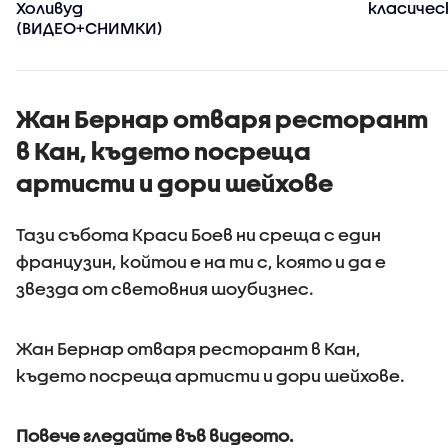
Холивуд
класичес
(ВИДЕО+СНИМКИ)
Жан Бернар отваря ресторант
в Кан, където посреща
артисти и дори шейхове
Тази събота Краси Боев ни среща с един
французин, койтои е на ти с, която и да е
звезда от световния шоубизнес.
Жан Бернар отваря ресторант в Кан,
където посреща артисти и дори шейхове.
Повече гледайте във видеото.