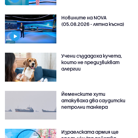
Новините на NOVA
(05.08.2026 - лятна късна)
Учени създадоха кучета,
които не предизвикват
алергии
Йеменските хути
атакуваха два саудитски
петролни танкера
Израелската армия ще