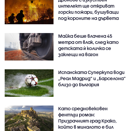
интелект ще откриват
горски пожари, бушуващи
под короните на дървета
Майка беше влачена 45
метра от влак, след като
детската ѝ количка се
заклещи на вагон
Испанската Суперкупа води
„Реал Мадрид“ и „Барселона“
близо до България
Като средновековен
фентъзи роман:
Призрачният град Крако,
който в миналото е бил