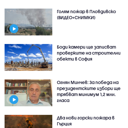
Голям пожар в Пловдивско
(ВИДЕО+СНИМКИ)
Боди камери ще записват
проверките на строителни
обекти в София
Огнян Минчев: За победа на
президентските избори ще
трябват минимум 1,2 млн.
гласа
Два нови горски пожара в
Гърция