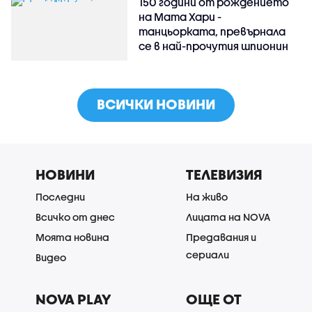
150 години от рождението
на Мата Хари -
танцьорката, превърнала
се в най-прочутия шпионин
ВСИЧКИ НОВИНИ
НОВИНИ
ТЕЛЕВИЗИЯ
Последни
На живо
Всичко от днес
Лицата на NOVA
Моята новина
Предавания и
сериали
Видео
NOVA PLAY
ОЩЕ ОТ