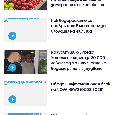
замърсени с афлатоксини
Как водораслите се
превръщат в материал за
изолация на жилища
Казусът „ВиК-Бургас“:
Хотели плащали до 30 000
лева след манипулиране на
водомерите и изнудване
Обеден информационен блок
на NOVA NEWS (07.08.2026)