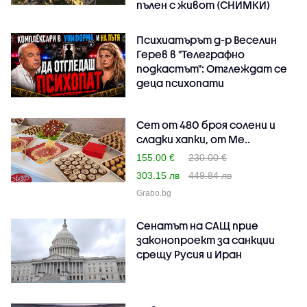
пълен с живот (СНИМКИ)
Психиатърът д-р Веселин
Герев в "Телеграфно
подкастът": Отглеждат се
деца психопати
Сет от 480 броя солени и
сладки хапки, от Ме..
155.00 €
230.00 €
303.15 лв
449.84 лв
Grabo.bg
Сенатът на САЩ прие
законопроект за санкции
срещу Русия и Иран