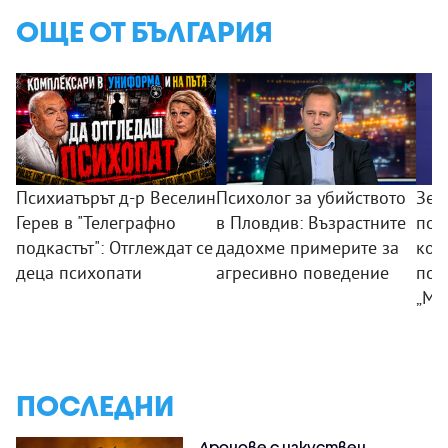
ОЩЕ ОТ БЪЛГАРИЯ
Психиатърът д-р Веселин
Психолог за убийството
Зем
Герев в "Телеграфно
в Пловдив: Възрастните
пои
подкастът": Отглеждат се
дадохме примерите за
ком
деца психопати
агресивно поведение
под
„Мл
ПОСЛЕДНИ
Дронове с изкуствен