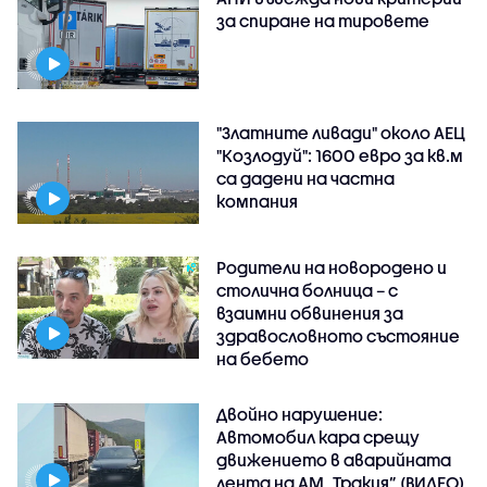
за спиране на тировете
"Златните ливади" около АЕЦ
"Козлодуй": 1600 евро за кв.м
са дадени на частна
компания
Родители на новородено и
столична болница – с
взаимни обвинения за
здравословното състояние
на бебето
Двойно нарушение:
Автомобил кара срещу
движението в аварийната
лента на АМ „Тракия” (ВИДЕО)