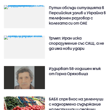
Путин обсъди ситуацията в
Персийския залив и Украйна в
телефонен разговор с
колегата си от ОАЕ
Тръмп: Иран иска
споразумение със САЩ, а не
да има нови удари
Издирват 58-годишен мъж
от Горна Оряховица
БАБХ спря внос на зеленчуци
с наднормено съдържание
на пестициди и смокини,