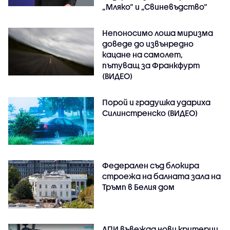
„Мляко“ и „Свиневъдство“
Непоносимо лоша миризма
доведе до извънредно
кацане на самолет,
пътуващ за Франкфурт
(ВИДЕО)
Порой и градушка удариха
Силинстренско (ВИДЕО)
Федерален съд блокира
строежа на балната зала на
Тръмп в Белия дом
АПИ въвежда нови критерии