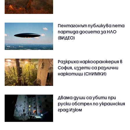
Пентагонът публикува пета
партида досиета за НЛО
(ВИДЕО)
Разкриха наркооранжерия в
София, иззети са различни
наркотици (СНИМКИ)
Двама души са убити при
руски обстрeл по украинския
град Изюм