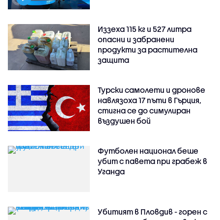
Иззеха 115 кг и 527 литра
опасни и забранени
продукти за растителна
защита
Турски самолети и дронове
навлязоха 17 пъти в Гърция,
стигна се до симулиран
въздушен бой
Футболен национал беше
убит с павета при грабеж в
Уганда
Убитият в Пловдив - горен с