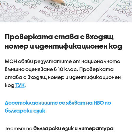
Проверката става с входящ
номер и идентификационен код
МОН обяви резултатите от националното
външно оценяване в 10 клас. Проверката
става с входящ номер и идентификационен
код
ТУК
.
Десетокласниците се явяват на НВО по
български език
Тестът по
български език и литература