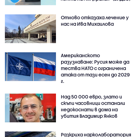
Отново отказаха лечение у
нас на Ива Михаилова
Американското
разузнаване: Русия може да
тества НАТО с ограничена
атака от тази есен до 2029
г.
Над 50 000 евро, злато и
скъпи часовници останали
недокоснати в дома на
убития Владимир Янков
Разкриха нарколаборатория