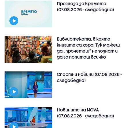
Прогноза за времето
(07.08.2026 - следобедна)
Библиотеката, в която
книгите са хора: Тук можеш
да „прочетеш“ непознат и
да го попиташ всичко
Спортни новини (07.08.2026 -
следобедна)
Новините на NOVA
(07.08.2026 - следобедна)