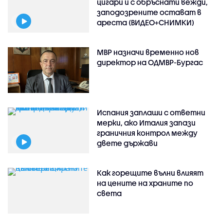
цигари и с обръснати вежди,
заподозрените остават в
ареста (ВИДЕО+СНИМКИ)
МВР назначи временно нов
директор на ОДМВР-Бургас
Испания заплаши с ответни
мерки, ако Италия запази
граничния контрол между
двете държави
Как горещите вълни влияят
на цените на храните по
света