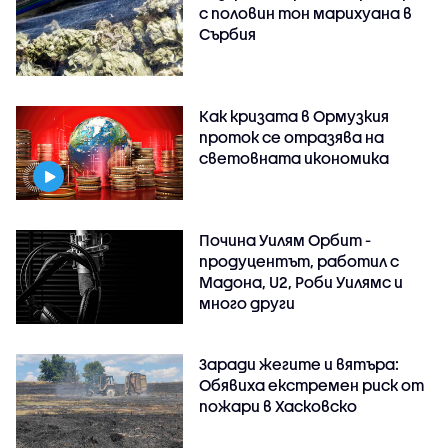
с половин тон марихуана в
Сърбия
Как кризата в Ормузкия
проток се отразява на
световната икономика
Почина Уилям Орбит -
продуцентът, работил с
Мадона, U2, Роби Уилямс и
много други
Заради жегите и вятъра:
Обявиха екстремен риск от
пожари в Хасковско