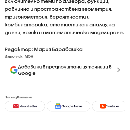
включително теми по алгебра, функции,
равнинна и пространствена геометрия,
тригонометрия, вероятности и
комбинаторика, статистика и анализ на
данни, логика и математическо моделиране.
Редактор: Мария Барабашка
Източник:
МОН
Добави ни в предпочитани източници в
Google
Последвайте ни
NewsLetter
Google News
Youtube