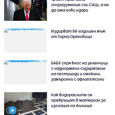
споразумение със САЩ, а не
да има нови удари
Издирват 58-годишен мъж
от Горна Оряховица
БАБХ спря внос на зеленчуци
с наднормено съдържание
на пестициди и смокини,
замърсени с афлатоксини
Как водораслите се
превръщат в материал за
изолация на жилища