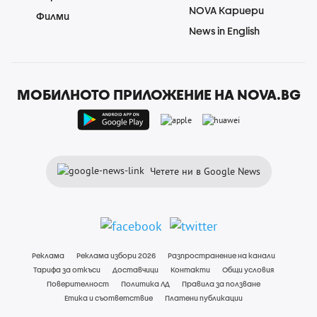
NOVA Кариери
Филми
News in English
МОБИЛНОТО ПРИЛОЖЕНИЕ НА NOVA.BG
Четете ни в Google News
Реклама
Реклама избори 2026
Разпространение на канали
Тарифа за откъси
Доставчици
Контакти
Общи условия
Поверителност
Политика ЛД
Правила за ползване
Етика и съответствие
Платени публикации