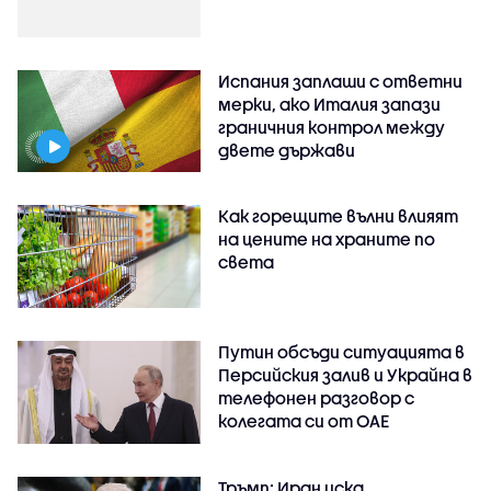
Испания заплаши с ответни
мерки, ако Италия запази
граничния контрол между
двете държави
Как горещите вълни влияят
на цените на храните по
света
Путин обсъди ситуацията в
Персийския залив и Украйна в
телефонен разговор с
колегата си от ОАЕ
Тръмп: Иран иска