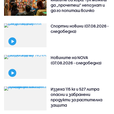
да „прочетеш“ непознат и
да го попиташ всичко
Спортни новини (07.08.2026 -
следобедна)
Новините на NOVA
(07.08.2026 - следобедна)
Иззеха 115 кг и 527 литра
опасни и забранени
продукти за растителна
защита