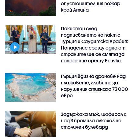
опустошителния пожар
край Атина
Пакистан след
подписването на пакт с
Турция и Саудитска Арабия:
Нападение срещу една от
страните ще се смята за
нападение срещу всички
Гърция вдигна дронове над
плажовете, глобите за
нарушения стигнаха 73 000
евро
Задържаха мъж, шофирал с
над 3 промила алкохол по
столичен булевард