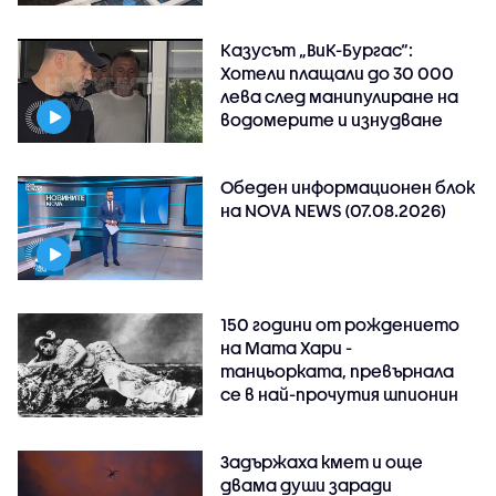
Казусът „ВиК-Бургас“:
Хотели плащали до 30 000
лева след манипулиране на
водомерите и изнудване
Обеден информационен блок
на NOVA NEWS (07.08.2026)
150 години от рождението
на Мата Хари -
танцьорката, превърнала
се в най-прочутия шпионин
Задържаха кмет и още
двама души заради