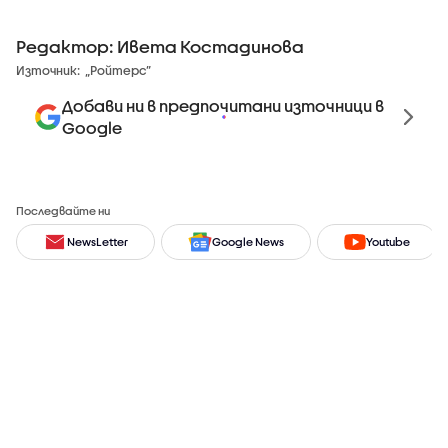
Редактор: Ивета Костадинова
Източник:
„Ройтерс”
Добави ни в предпочитани източници в
Google
Последвайте ни
NewsLetter
Google News
Youtube