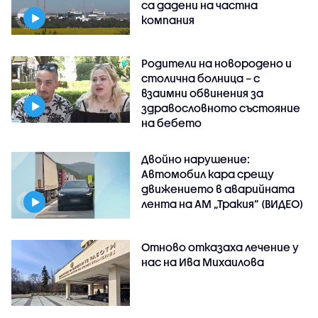
са дадени на частна
компания
Родители на новородено и
столична болница – с
взаимни обвинения за
здравословното състояние
на бебето
Двойно нарушение:
Автомобил кара срещу
движението в аварийната
лента на АМ „Тракия” (ВИДЕО)
Отново отказаха лечение у
нас на Ива Михаилова