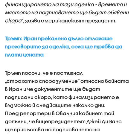
финализирането на тази сделка - времето и
мястото на подписването ще бъдат обявени
скоро
”, заяви американският президент.
Тръмп: Иран прекалено дълго отлагаше
преговорите за сделка, сега ще трябва да
плати цената
Тръмп посочи, че е постигнал
„страхотно споразумение“ относно войната
в Иран и че документите ще бъдат
подписани скоро, като финализирането е
възможно в следващите няколко дни.
Пред репортери в Овалния кабинет той
допълни, че вицепрезидентът Джей Ди Ванс
ще присъства на подписването на