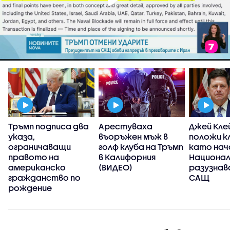
Тръмп подписа два
Арестуваха
Джей Кле
указа,
въоръжен мъж в
положи к
ограничаващи
голф клуба на Тръмп
като нач
правото на
в Калифорния
Национа
американско
(ВИДЕО)
разузнав
гражданство по
САЩ
рождение