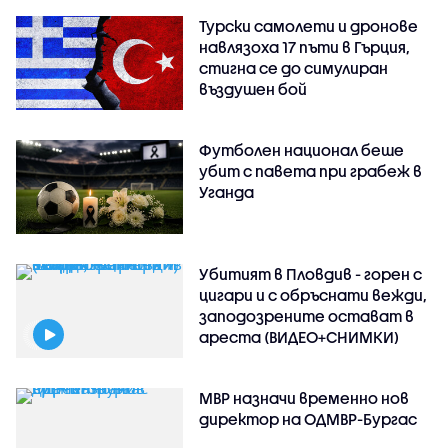
Турски самолети и дронове
навлязоха 17 пъти в Гърция,
стигна се до симулиран
въздушен бой
Футболен национал беше
убит с павета при грабеж в
Уганда
Убитият в Пловдив - горен с
цигари и с обръснати вежди,
заподозрените остават в
ареста (ВИДЕО+СНИМКИ)
МВР назначи временно нов
директор на ОДМВР-Бургас