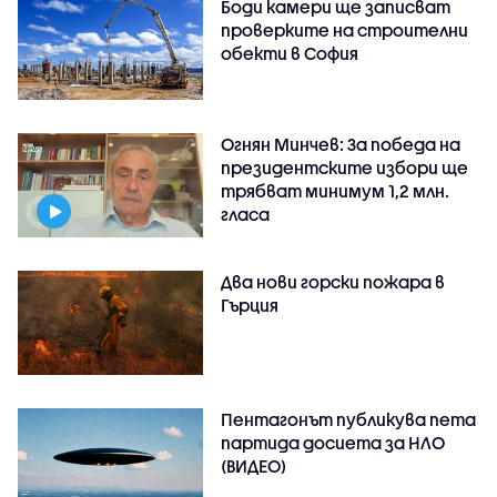
Боди камери ще записват
проверките на строителни
обекти в София
Огнян Минчев: За победа на
президентските избори ще
трябват минимум 1,2 млн.
гласа
Два нови горски пожара в
Гърция
Пентагонът публикува пета
партида досиета за НЛО
(ВИДЕО)