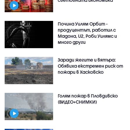
световната икономика
Почина Уилям Орбит -
продуцентът, работил с
Мадона, U2, Роби Уилямс и
много други
Заради жегите и вятъра:
Обявиха екстремен риск от
пожари в Хасковско
Голям пожар в Пловдивско
(ВИДЕО+СНИМКИ)