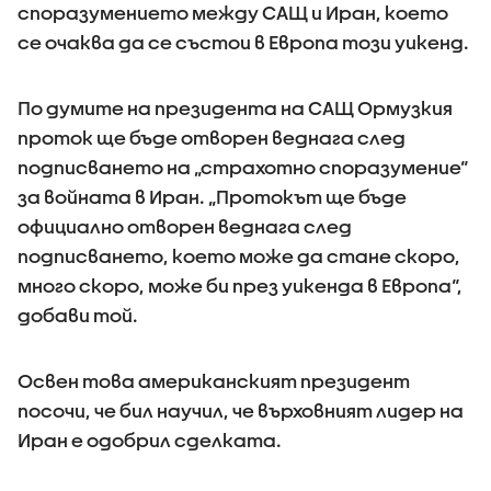
споразумението между САЩ и Иран, което
се очаква да се състои в Европа този уикенд.
По думите на президента на САЩ Ормузкия
проток ще бъде отворен веднага след
подписването на „страхотно споразумение“
за войната в Иран. „Протокът ще бъде
официално отворен веднага след
подписването, което може да стане скоро,
много скоро, може би през уикенда в Европа“,
добави той.
Освен това американският президент
посочи, че бил научил, че върховният лидер на
Иран е одобрил сделката.