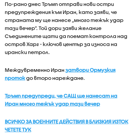
По-рано днес Тръмп отправи нови остри
предупреждения към Иран, като заяви, че
страната му ще нанесе „много тежък удар
тази вечер“. Той дори заяви желание
Съединените щати да поемат контрола над
остров Харг - ключов център за износа на
ирански петрол.
​Междувременно Иран
затвори Ормузкия
проток
до второ нареждане.
Тръмп предупреди, че САЩ ще нанесат на
Иран много тежък удар тази вечер
ВСИЧКО ЗА ВОЕННИТЕ ДЕЙСТВИЯ В БЛИЗКИЯ ИЗТОК
ЧЕТЕТЕ ТУК