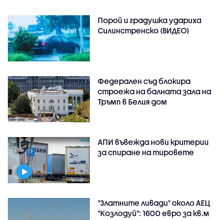
Порой и градушка удариха
Силинстренско (ВИДЕО)
Федерален съд блокира
строежа на балната зала на
Тръмп в Белия дом
АПИ въвежда нови критерии
за спиране на тировете
"Златните ливади" около АЕЦ
"Козлодуй": 1600 евро за кв.м