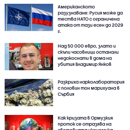
Американското
разузнаване: Русия може да
тества НАТО с ограничена
атака от тази есен до 2029
г.
Над 50 000 евро, злато и
скъпи часовници останали
недокоснати в дома на
убития Владимир Янков
Разкриха нарколаборатория
с половин тон марихуана в
Сърбия
Как кризата в Ормузкия
проток се отразява на