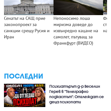
Сенатът на САЩ прие
Непоносимо лоша
Фед
законопроект за
миризма доведе до
стр
санкции срещу Русия и
извънредно кацане на
на 
Иран
самолет, пътуващ за
Франкфурт (ВИДЕО)
ПОСЛЕДНИ
Психиатърът д-р Веселин
Герев в "Телеграфно
подкастът": Отглеждат се
деца психопати