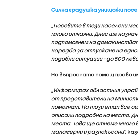
Силна градушка унищожи посев
„
Посевите в тези населени ме
много отчаяни. Днес ще назнач
подпомогнем на домакинства
наредба за отпускане на едн
подобни ситуации - до 500 лев
На въпросната помощ право и
„
Информирах областния управи
от представители на Министер
помогнат. На този етап все ощ
описали подробно на място. Д
места. Това ще отнеме много 
маломерни и разпокъсани
", ка