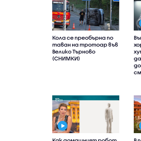
Кола се преобърна по
Въ
таван на тротоар във
хо
Велико Търново
ху
(СНИМКИ)
да
до
см
Как домашният робот
В 