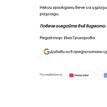
Някои граждани вече са израз
разсади.
Повече гледайте във видеото.
Редактор: Ина Григорова
Добави ни в предпочитани и
Последвайте ни
NewsLetter