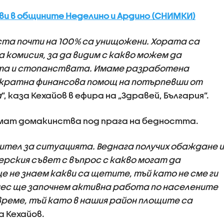
и в общините Неделино и Ардино (СНИМКИ)
ста почти на 100% са унищожени. Хората са
а комисия, за да видим с какво можем да
та и стопанствата. Имаме разработена
ократна финансова помощ на потърпевши от
а
”, каза Кехайов в ефира на „Здравей, България”.
мат домакинства под прага на бедността.
тел за ситуацията. Веднага получих обаждане и
ския съвет с въпрос с какво могат да
е не знаем какви са щетите, тъй като не сме ги
нес ще започнем активна работа по населените
време, тъй като в нашия район площите са
за Кехайов.