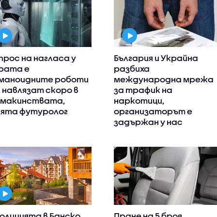
прос на нагласа у
България и Украйна
рата е
разбиха
маноидните роботи
международна мрежа
 навлязат скоро в
за трафик на
макинствата,
наркотици,
ята футуролог
организаторът е
задържан у нас
полицията в Банско
Пране на 5 броя