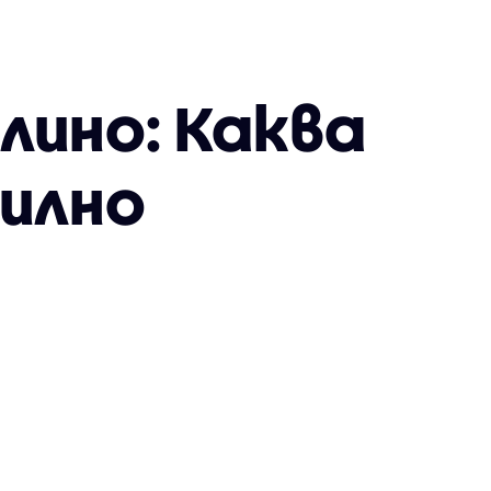
лино: Каква
силно