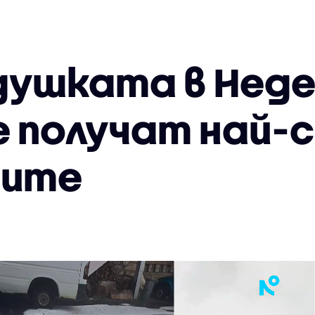
душката в Неде
 получат най-
тите