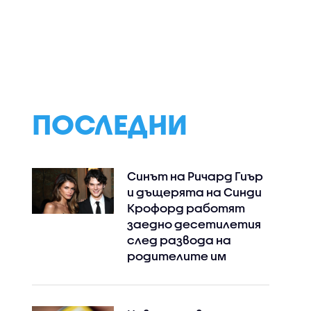
Голям пожар пламна
Пожарът край
т да
край село Стрелци
харманлийскот
мъците
(ВИДЕО+СНИМКИ)
село Рогозиново
ново
локализиран
ПОСЛЕДНИ
Синът на Ричард Гиър
и дъщерята на Синди
Крофорд работят
заедно десетилетия
след развода на
родителите им