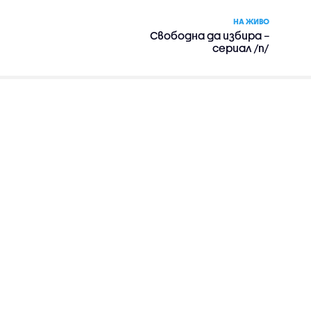
НА ЖИВО
Свободна да избира –
сериал /п/