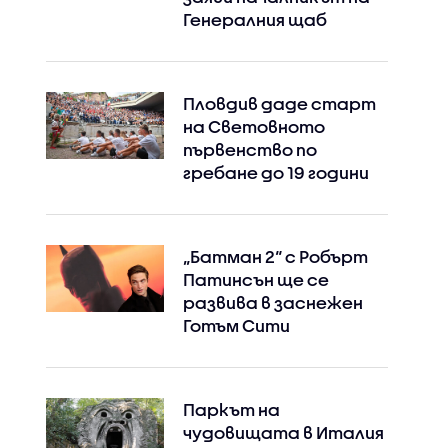
Генералния щаб
Пловдив даде старт
на Световното
първенство по
гребане до 19 години
„Батман 2“ с Робърт
Патинсън ще се
развива в заснежен
Готъм Сити
Паркът на
чудовищата в Италия