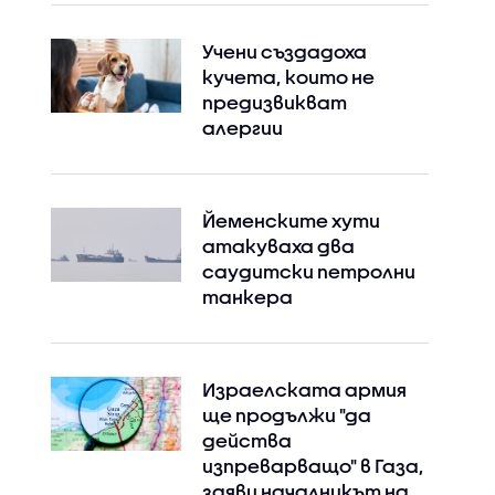
Учени създадоха
кучета, които не
предизвикват
алергии
Йеменските хути
атакуваха два
саудитски петролни
танкера
Израелската армия
ще продължи "да
действа
изпреварващо" в Газа,
заяви началникът на