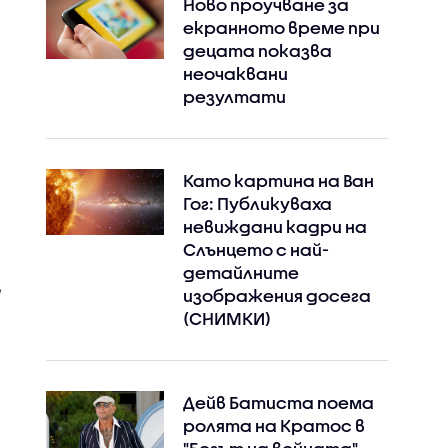
Ново проучване за
екранното време при
децата показва
неочаквани
резултати
Като картина на Ван
Гог: Публикуваха
невиждани кадри на
Слънцето с най-
детайлните
изображения досега
(СНИМКИ)
Дейв Батиста поема
ролята на Кратос в