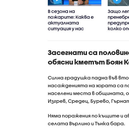
ви делфини
В сезона на
Защо ле
наха с дни на
пожарите: Каква е
пренебр
а край Шабла
актуалната
предупр
ситуация у нас
колко оп
море в н
август
Засегнати са полови
обясни кметът Боян 
Силна градушка падна във вто
насажденията на хората са п
населени места в общината, о
Изгрев, Средец, Бурево, Гърнат
Няма поражения по къщите и ав
селата Върлино и Тънка бара.