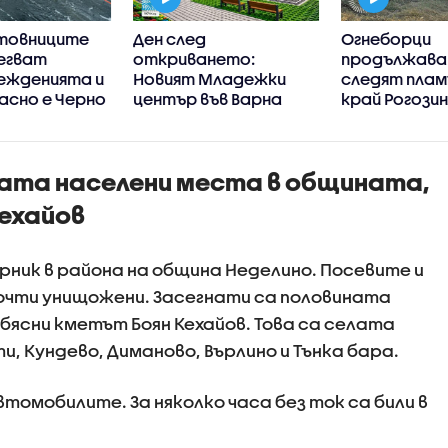
товниците
Ден след
Огнеборци
егват
откриването:
продължава
ежденията и
Новият Младежки
следят пла
асно е Черно
център във Варна
край Рогози
ачалото на
затвори врати
заради липса на
финансиране
ната населени места в общината,
Кехайов
рник в района на община Неделино. Посевите и
очти унищожени. Засегнати са половината
бясни кметът Боян Кехайов. Това са селата
и, Кундево, Диманово, Върлино и Тънка бара.
томобилите. За няколко часа без ток са били в