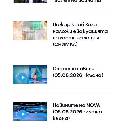
"Богът на войната"
Пожар край Хага
наложи евакуацията
на гости на хотел
(СНИМКА)
Спортни новини
(05.08.2026 - късна)
Instagram
Facebook
Новините на NOVA
(05.08.2026 - лятна
късна)