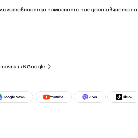
или готовност да помогнат с предоставянето на
зточници в Google
Google News
Youtube
Viber
TikTok