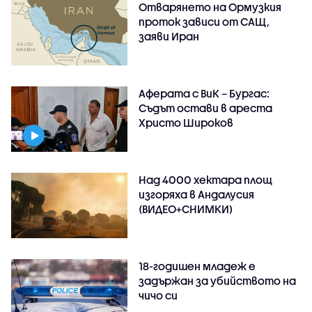
Отварянето на Ормузкия
проток зависи от САЩ,
заяви Иран
Аферата с ВиК – Бургас:
Съдът остави в ареста
Христо Широков
Над 4000 хектара площ
изгоряха в Андалусия
(ВИДЕО+СНИМКИ)
18-годишен младеж е
задържан за убийството на
чичо си