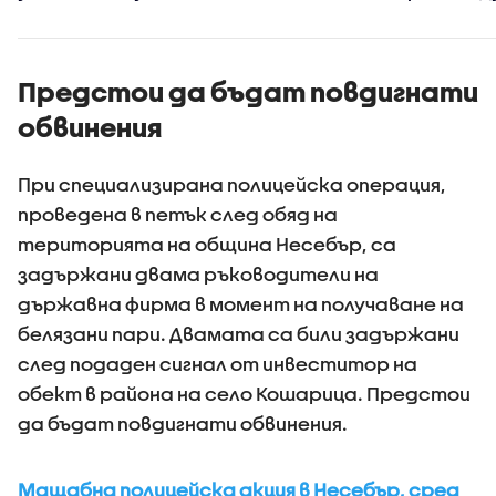
Черно мо
Предстои да бъдат повдигнати
обвинения
При специализирана полицейска операция,
проведена в петък след обяд на
територията на община Несебър, са
задържани двама ръководители на
държавна фирма в момент на получаване на
белязани пари. Двамата са били задържани
след подаден сигнал от инвеститор на
обект в района на село Кошарица. Предстои
да бъдат повдигнати обвинения.
Мащабна полицейска акция в Несебър, сред