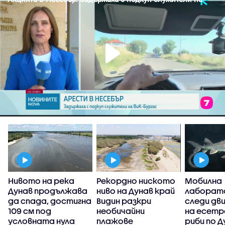
Нивото на река
Рекордно ниското
Мобилна
Дунав продължава
ниво на Дунав край
лаборат
,
да спада, достигна
Видин разкри
следи дв
109 см под
необичайни
на есет
условната нула
плажове
риби по Д