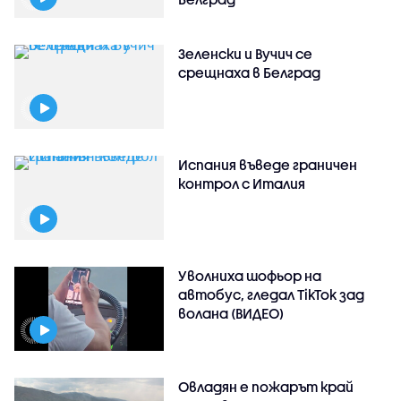
Зеленски и Вучич се
срещнаха в Белград
Испания въведе граничен
контрол с Италия
Уволниха шофьор на
автобус, гледал TikTok зад
волана (ВИДЕО)
Овладян е пожарът край