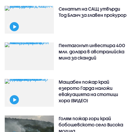
Сенатът на САЩ утвърди
Тод Бланч за главен прокурор
Пентагонът инвестира 400
млн. долара в австралийска
мина за скандий
Мащабен пожар край
езерото Гарда наложи
евакуацията на стотици
хора (ВИДЕО)
Голям пожар гори край
бобошевското село Висока
могила