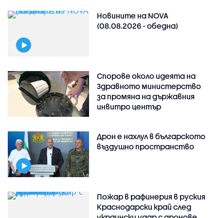
Новините на NOVA
(08.08.2026 - обедна)
Спорове около идеята на
Здравното министерство
за промяна на държавния
инвитро център
Дрон е нахлул в българското
въздушно пространство
Пожар в рафинерия в руския
Краснодарски край след
украински удар с дронове