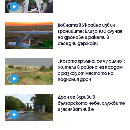
Войната в Украйна извън
границите: Близо 100 случая
на дронове и ракети в
съседни държави
„Когато гръмна, се чу силно“:
Жители в района на Кардам
с разказ от мястото на
падналия дрон
Дрон се взриви в
българското небе, службите
изясняват чий е