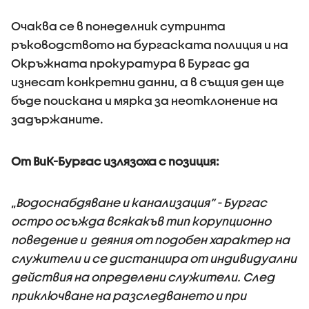
Очаква се в понеделник сутринта
ръководството на бургаската полиция и на
Окръжната прокуратура в Бургас да
изнесат конкретни данни, а в същия ден ще
бъде поискана и мярка за неотклонение на
задържаните.
От ВиК-Бургас излязоха с позиция:
„
Водоснабдяване и канализация” - Бургас
остро осъжда всякакъв тип корупционно
поведение и деяния от подобен характер на
служители и се дистанцира от индивидуални
действия на определени служители. След
приключване на разследването и при