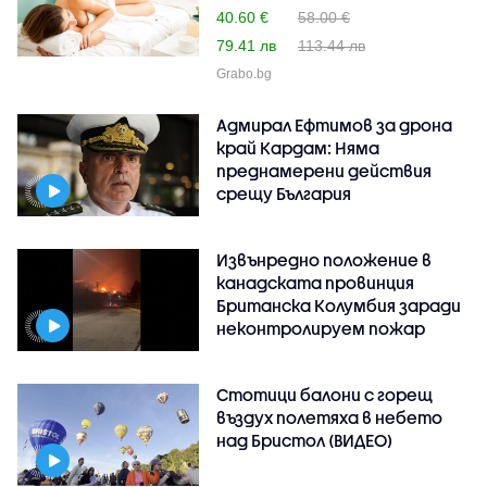
40.60 €
58.00 €
79.41 лв
113.44 лв
Grabo.bg
Адмирал Ефтимов за дрона
край Кардам: Няма
преднамерени действия
срещу България
Извънредно положение в
канадската провинция
Британска Колумбия заради
неконтролируем пожар
Стотици балони с горещ
въздух полетяха в небето
над Бристол (ВИДЕО)