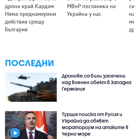
дрона край Кардам:
МВнР посланика на
сил
Няма преднамерени
Украйна у нас
на 
действия срещу
мяс
България
дро
ПОСЛЕДНИ
Дронове са били засечени
над военен обект в Западна
Германия
Турция поиска от Русия и
Украйна да обявят
мораториум на атаките в
Черно море