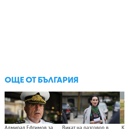
ОЩЕ ОТ БЪЛГАРИЯ
Адмирал Ефтимов за
Викат на разговор в
„Ког