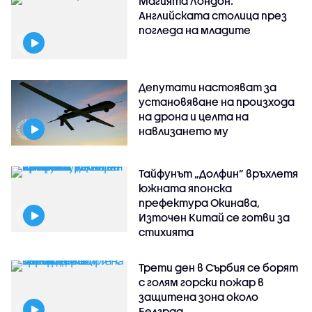
Магията Лондон:
Английската столица през
погледа на младите
Депутати настояват за
установяване на произхода
на дрона и целта на
навлизането му
Тайфунът „Долфин” връхлетя
южната японска
префектура Окинава,
Източен Китай се готви за
стихията
Трети ден в Сърбия се борят
с голям горски пожар в
защитена зона около
Белград