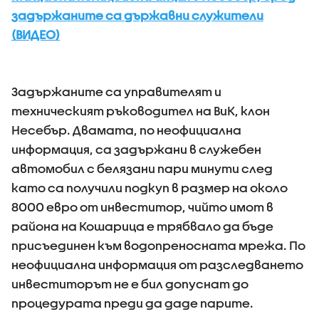
задържаните са държавни служители
(ВИДЕО)
Задържаните са управителят и
техническият ръководител на ВиК, клон
Несебър. Двамата, по неофициална
информация, са задържани в служебен
автомобил с белязани пари минути след
като са получили подкуп в размер на около
8000 евро от инвеститор, чийто имот в
района на Кошарица е трябвало да бъде
присъединен към водопреносната мрежа. По
неофициална информация от разследването
инвеститорът не е бил допуснат до
процедурата преди да даде парите.