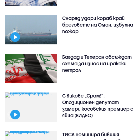
Снаряд удари кораб край
бреговете на Оман, избухна
пожар
Багдад и Техеран обсъждат
схема за износ на иракски
петрол
С викове „Срам!“:
Опозиционен депутат
замери косовския премиер с
яйца (ВИДЕО)
ТИСА номинира бившия