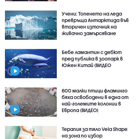
Учени: Топенето на леда
превръща Антарктида във
вторичен източник на
живачно замърсяване
Бебе ламантин с дебют
пред публика в зоопарк в
Южен Китай (ВИДЕО
600 малки птици фламинго
бяха освободени в една от
най-големите колонии в
Европа (ВИДЕО)
Терапия за тяло Vela Shape
на зона по избор