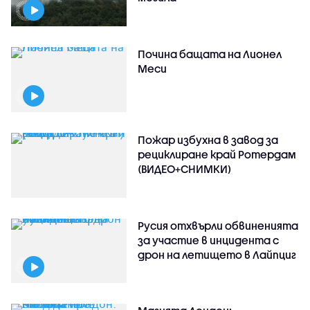
Почина бащата на Лионел
Меси
Пожар избухна в завод за
рециклиране край Ротердам
(ВИДЕО+СНИМКИ)
Русия отхвърли обвиненията
за участие в инцидента с
дрон на летището в Лайпциг