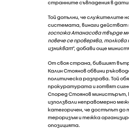
странните съвпадения в датите
Той допълни, че служителите
системата, винаги действат по
госпожа Атанасова твърде мно
повече се проверява, толков
изникват
“, добави още минист
От своя страна, бившият вът
Калин Стоянов обвини ръковод
политическа разправа. Той обя
прокуратурата и готвят сигн
Според Стоянов министърът, к
използвали неправомерно ме
категоричен, че достъпът до 
тероризъм и тежка организира
опозицията.