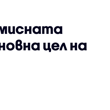
омисната
новна цел на