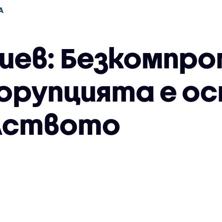
А
ев: Безкомпр
орупцията е ос
лството