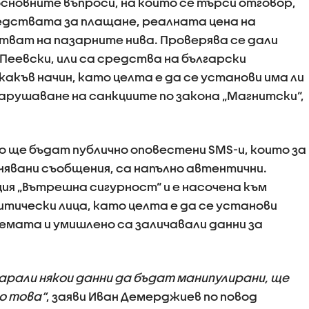
новните въпроси, на които се търси отговор,
редствата за плащане, реалната цена на
ват на пазарните нива. Проверява се дали
Пеевски, или са средства на български
акъв начин, като целта е да се установи има ли
арушаване на санкциите по закона „Магнитски“,
о ще бъдат публично оповестени SMS-и, които за
явани съобщения, са напълно автентични.
ия „Вътрешна сигурност“ и е насочена към
литически лица, като целта е да се установи
емата и умишлено са заличавали данни за
тарали някои данни да бъдат манипулирани, ще
о това“
, заяви Иван Демерджиев по повод