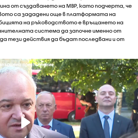
ина от създаването на МВР, като подчерта, че
вото са зададени още в платформата на
амбицията на ръководството е връщането на
нителната система да започне именно от
да тези действия да бъдат последвани и от