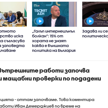
ортното
„Галъп интернешънъл
Задава ли се
рство иска
болкан“: 15% от
политическа
а съгласува
хората не знаят
а заповедта
каква е външната
ичаване
политика на България
ето на
вътрешните работи започва
и мащабни проверки по подадени
цията - оттам започваме. Това коментира
боти Иван Демерджиев по време на