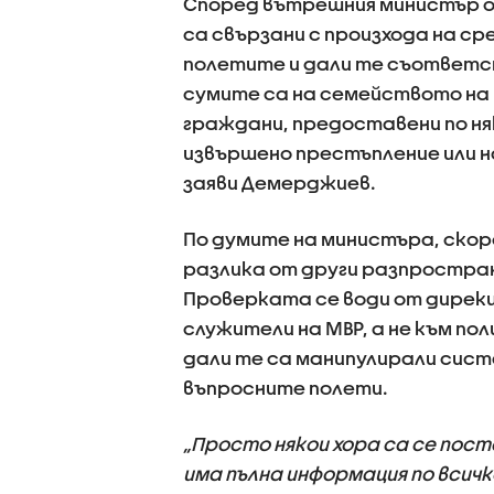
Според вътрешния министър ос
са свързани с произхода на с
полетите и дали те съответст
сумите са на семейството на 
граждани, предоставени по няк
извършено престъпление или н
заяви Демерджиев.
По думите на министъра, скор
разлика от други разпростран
Проверката се води от дирекц
служители на МВР, а не към по
дали те са манипулирали сист
въпросните полети.
„Просто някои хора са се пос
има пълна информация по всичк