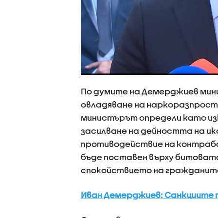
По думите на Демерджиев мин
овладяване на наркоразпрост
министърът определи като из
засилване на дейността на и
противодействие на контраба
бъде поставен върху битоват
спокойствието на гражданите
Иван Демерджиев: Санкциите п