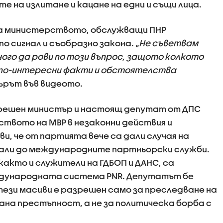
 на излитане и кацане на едни и същи лица.
 на министерството, обслужващи ПНР
 сигнал и съобразно закона. „
Не съветвам
го да рови по този въпрос, защото колкото
а по-интересни факти и обстоятелства
ърът във видеото.
решен министър и настоящ депутат от ДПС
ството на МВР в незаконни действия и
ви, че от партията вече са дали случая на
али до международните партньорски служби.
акто и служители на ГДБОП и ДАНС, са
ждународната система PNR. Депутатът бе
тези масиви е разрешен само за преследване на
на престъпност, а не за политическа борба с