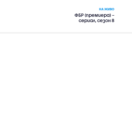
НА ЖИВО
ФБР (премиера) –
сериал, сезон 8