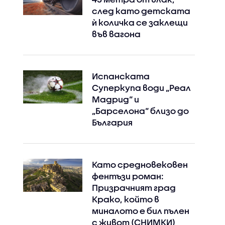
след като детската
ѝ количка се заклещи
във вагона
Испанската
Суперкупа води „Реал
Мадрид“ и
„Барселона“ близо до
България
Като средновековен
фентъзи роман:
Призрачният град
Крако, който в
миналото е бил пълен
с живот (СНИМКИ)