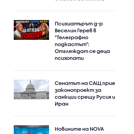
Психиатърът д-р
Веселин Герев в
"Телеграфно
подкастът":
Отглеждат се деца
психопати
Сенатът на САЩ прие
законопроект за
санкции срещу Русия и
Иран
Новините на NOVA