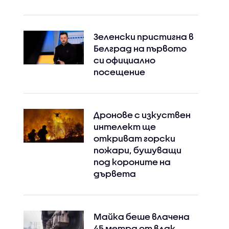
Зеленски пристигна в
Белград на първото
си официално
посещение
Дронове с изкуствен
интелект ще
откриват горски
пожари, бушуващи
под короните на
дървета
Майка беше влачена
45 метра от влак,