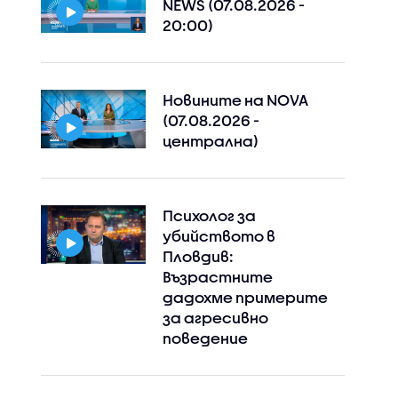
NEWS (07.08.2026 -
20:00)
Новините на NOVA
(07.08.2026 -
централна)
Психолог за
убийството в
Пловдив:
Възрастните
дадохме примерите
за агресивно
поведение