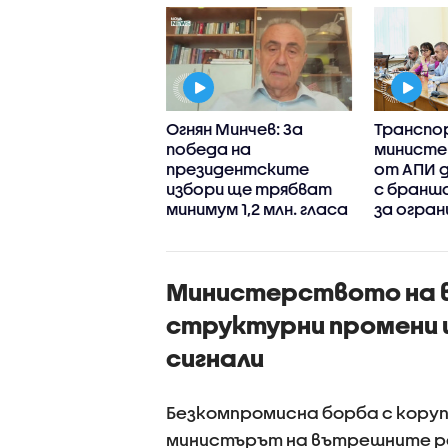
ъп интернешънъл
Огнян Минчев: За
Трансп
ан“:
победа на
министе
гресивна
президентските
от АПИ д
ария“ запазва
избори ще трябват
с бранш
кия си ръст на
минимум 1,2 млн. гласа
за огран
рие през
движени
ите 100 дни
камиони
вление
Министерството на 
структурни промени 
сигнали
Безкомпромисна борба с коруп
министърът на вътрешните ра