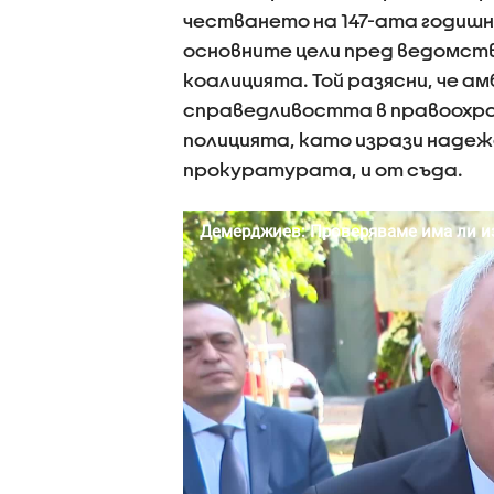
честването на 147-ата годишн
основните цели пред ведомст
коалицията. Той разясни, че 
справедливостта в правоохра
полицията, като изрази надеж
прокуратурата, и от съда.