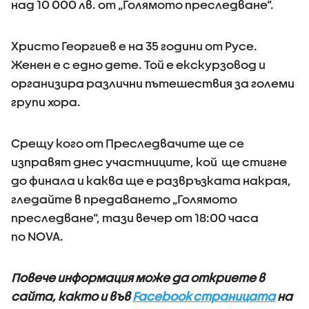
над 10 000 лв. от „Голямото преследване”.
Христо Георгиев е на 35 години от Русе.
Женен е с едно дете. Той е екскурзовод и
организира различни пътешествия за големи
групи хора.
Срещу кого от Преследвачите ще се
изправят днес участниците, кой ще стигне
до финала и каква ще е развръзката накрая,
гледайте в предаването „Голямото
преследване“, тази вечер от 18:00 часа
по NOVA.
Повече информация може да откриете в
сайта, както и във
Facebook страницата
на