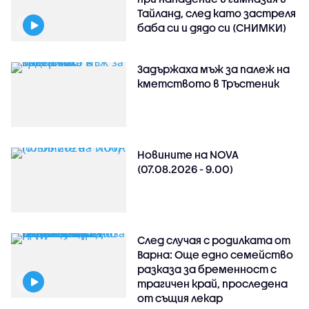
Тайланд, след като застреля
баба си и дядо си (СНИМКИ)
Задържаха мъж за палеж на
кметството в Тръстеник
Новините на NOVA
(07.08.2026 - 9.00)
След случая с родилката от
Варна: Още едно семейство
разказа за бременност с
трагичен край, проследена
от същия лекар