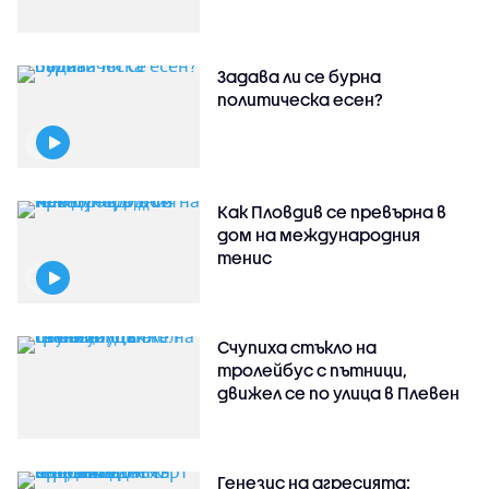
Задава ли се бурна
политическа есен?
Как Пловдив се превърна в
дом на международния
тенис
Счупиха стъкло на
тролейбус с пътници,
движел се по улица в Плевен
Генезис на агресията: