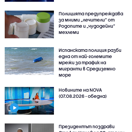
Полицията предупреждава
за мними „лечители“ от
Родопите и „чудодейни“
мехлеми
Испанската полиция разби
една от най-големите
мрежи за трафик на
мигранти в Средиземно
море
Новините на NOVA
(07.08.2026 - обедна)
Президентът поздрави