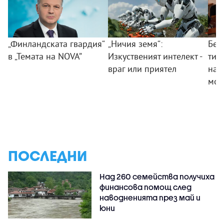
„Финландската гвардия“
„Ничия земя“:
Без
в „Темата на NOVA”
Изкуственият интелект -
тий
враг или приятел
на 
мом
ПОСЛЕДНИ
Над 260 семейства получиха
финансова помощ след
наводненията през май и
юни