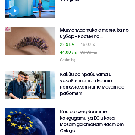
Миглопластика с техника по
избор - Косъм по ..
22.91 €
46.02 €
44.80 лв
90.00 лв
Grabo.bg
Какви са правилата и
условията, при които
непълнолетните могат да
работят
Кои са следващите
кандидати за ЕС и кога
могат да станат част от
Съюза