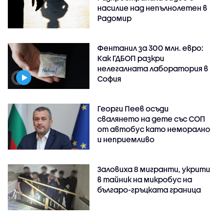
насилие над непълнолетен в
Радомир
Фентанил за 300 млн. евро:
Как ГДБОП разкри
нелегалната лаборатория в
София
Георги Пеев осъди
свалянето на дете със СОП
от автобус като неморално
и неприемливо
Заловиха 8 мигранти, укрити
в тайник на микробус на
българо-гръцката граница