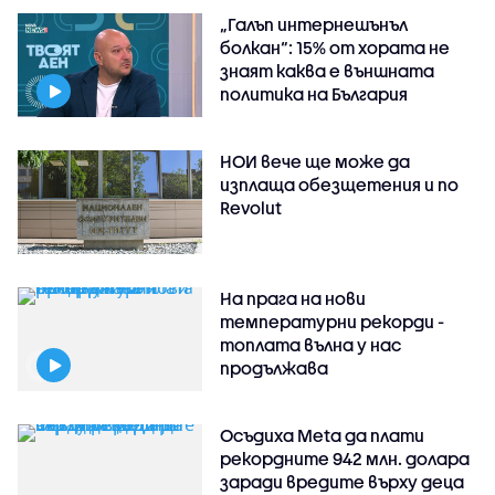
„Галъп интернешънъл
болкан“: 15% от хората не
знаят каква е външната
политика на България
НОИ вече ще може да
изплаща обезщетения и по
Revolut
На прага на нови
температурни рекорди -
топлата вълна у нас
продължава
Осъдиха Meta да плати
рекордните 942 млн. долара
заради вредите върху деца