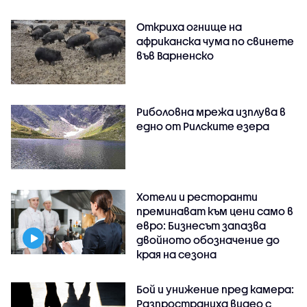
Откриха огнище на
африканска чума по свинете
във Варненско
Риболовна мрежа изплува в
едно от Рилските езера
Хотели и ресторанти
преминават към цени само в
евро: Бизнесът запазва
двойното обозначение до
края на сезона
Бой и унижение пред камера:
Разпространиха видео с