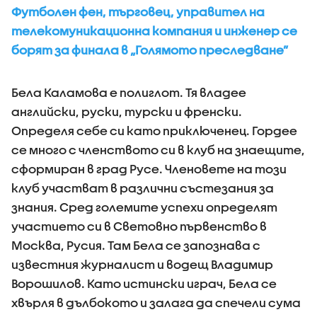
Футболен фен, търговец, управител на
телекомуникационна компания и инженер се
борят за финала в „Голямото преследване”
Бела Каламова е полиглот. Тя владее
английски, руски, турски и френски.
Определя себе си като приключенец. Гордее
се много с членството си в клуб на знаещите,
сформиран в град Русе. Членовете на този
клуб участват в различни състезания за
знания. Сред големите успехи определят
участието си в Световно първенство в
Москва, Русия. Там Бела се запознава с
известния журналист и водещ Владимир
Ворошилов. Като истински играч, Бела се
хвърля в дълбокото и залага да спечели сума