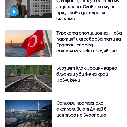
Стефан Цанев за 90-ата му
годишнина: Словото му ни
призовава да търсим
смисъла
Турската опозиционна „Нова
партия“ изпреварва тази на
Ердоган, според
социологическо проучване
Бързият влак София - Варна
блъсна и уби жена край
Павликени
Сапьори премахнаха
експлозиви от Дунав в
центъра на Будапеща