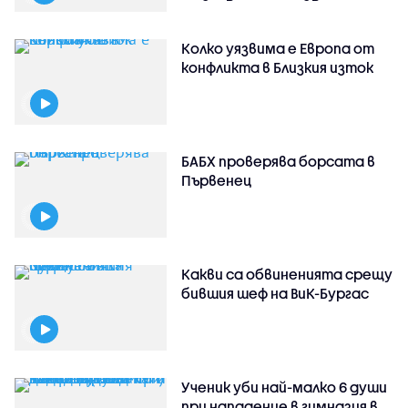
Колко уязвима е Европа от
конфликта в Близкия изток
БАБХ проверява борсата в
Първенец
Какви са обвиненията срещу
бившия шеф на ВиК-Бургас
Ученик уби най-малко 6 души
при нападение в гимназия в