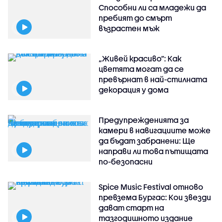
Способни ли са младежи да
пребият до смърт
възрастен мъж
„Живей красиво”: Как
цветята могат да се
превърнат в най-стилната
декорация у дома
Предупрежденията за
камери в навигациите може
да бъдат забранени: Ще
направи ли това пътищата
по-безопасни
Spice Music Festival отново
превзема Бургас: Кои звезди
дават старт на
тазгодишното издание