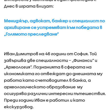
Днес в играта влизат:
Мениджър, адвокат, банкер и специалист по
архивиране се устремяват към победата в
„Голямото преследване”
Иван Димитров на 46 години от София. Той
завършва две специалности – „Финанси” и
„Археология”. Познанията в сферата на
икономиката го отвеждат до днешната му
работа като счетоводител в банка, а
археологическото образование му
осигурява различни интересни пътешествия.
Преди години Иван е работил и като
екскурзовод.