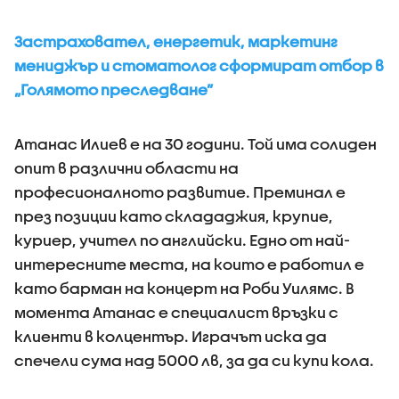
Застраховател, енергетик, маркетинг
мениджър и стоматолог сформират отбор в
„Голямото преследване”
Атанас Илиев е на 30 години. Той има солиден
опит в различни области на
професионалното развитие. Преминал е
през позиции като склададжия, крупие,
куриер, учител по английски. Едно от най-
интересните места, на които е работил е
като барман на концерт на Роби Уилямс. В
момента Атанас е специалист връзки с
клиенти в колцентър. Играчът иска да
спечели сума над 5000 лв, за да си купи кола.