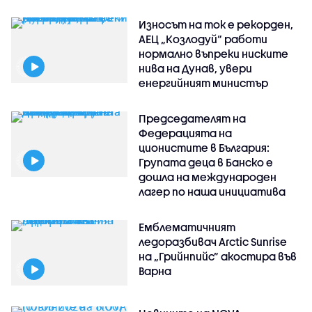
Износът на ток е рекорден,
АЕЦ „Козлодуй“ работи
нормално въпреки ниските
нива на Дунав, увери
енергийният министър
Председателят на
Федерацията на
ционистите в България:
Групата деца в Банско е
дошла на международен
лагер по наша инициатива
Емблематичният
ледоразбивач Arctic Sunrise
на „Грийнпийс” акостира във
Варна