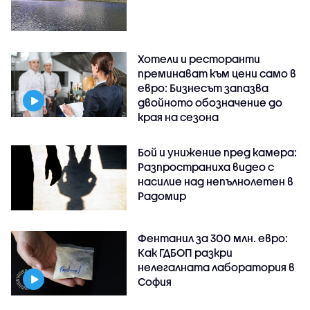
Хотели и ресторанти
преминават към цени само в
евро: Бизнесът запазва
двойното обозначение до
края на сезона
Бой и унижение пред камера:
Разпространиха видео с
насилие над непълнолетен в
Радомир
Фентанил за 300 млн. евро:
Как ГДБОП разкри
нелегалната лаборатория в
София