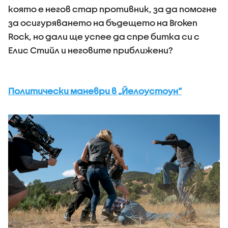
която е негов стар противник, за да помогне
за осигуряването на бъдещето на Broken
Rock, но дали ще успее да спре битка си с
Елис Стийл и неговите приближени?
Политически маневри в „Йелоустоун“