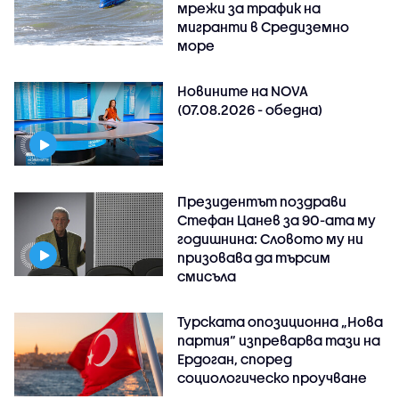
мрежи за трафик на
мигранти в Средиземно
море
Новините на NOVA
(07.08.2026 - обедна)
Президентът поздрави
Стефан Цанев за 90-ата му
годишнина: Словото му ни
призовава да търсим
смисъла
Турската опозиционна „Нова
партия“ изпреварва тази на
Ердоган, според
социологическо проучване