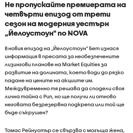
Не пропускайте премиерата на
четвърти епизод от трети
сезон на модерния уестърн
„Йелоустоун" по NOVA
В новия епизод на „Йелоустоун“ Бет изнася
информация в пресата за необезпечените
лизингови планове на Market Equities за
развитие на долината, което води до рязко
падане на цените на акциите им.
Междувременно тя решава да сподели своя
лична тайна с Рип, но ще получи ли отново
неговата безрезервна подкрепа или той ще
бъде съкрушен?
Томас Рейнуотър се свързва с могъща жена,