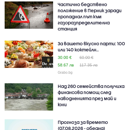
Частично бедствено
положение в Перник заради
пропаднал път към
газоразпределителна
станция
За вашето вкусно парти: 100
или 140 коктейлн..
30.00 €
60.00 €
58.67 лв
117.35 лв
Grabo.bg
Над 260 семейства получиха
финансова помощ след
наводненията през май и
юни
Прогноза за времето
(07.08.2026 - обедна)