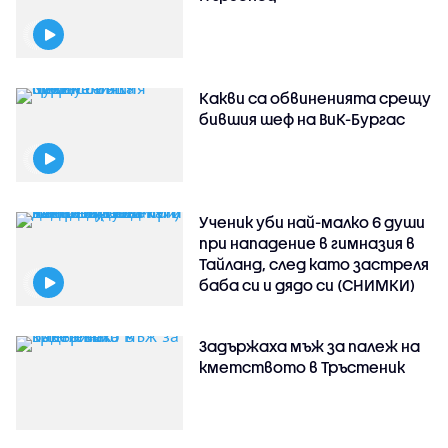
Какви са обвиненията срещу
бившия шеф на ВиК-Бургас
Ученик уби най-малко 6 души
при нападение в гимназия в
Тайланд, след като застреля
баба си и дядо си (СНИМКИ)
Задържаха мъж за палеж на
кметството в Тръстеник