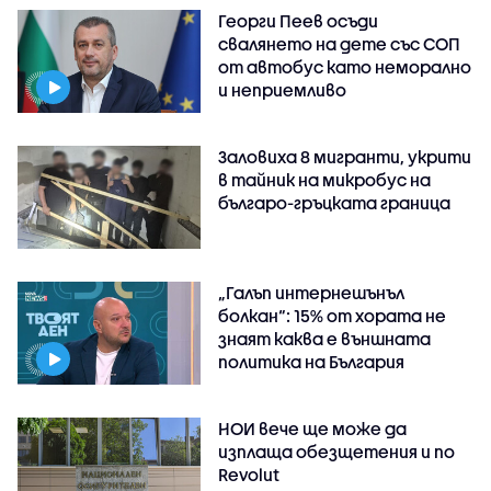
Георги Пеев осъди
свалянето на дете със СОП
от автобус като неморално
и неприемливо
Заловиха 8 мигранти, укрити
в тайник на микробус на
българо-гръцката граница
„Галъп интернешънъл
болкан“: 15% от хората не
знаят каква е външната
политика на България
НОИ вече ще може да
изплаща обезщетения и по
Revolut