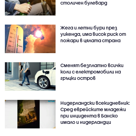
столичен булевард
Жега и летни бури през
уикенда, има висок риск от
пожари в цялата страна
Сменят безплатно всички
коли с електромобили на
гръцки остров
Нидерландски всекидневник:
Сред еврейските младежи
при инцидента в Банско
имало и нидерландци