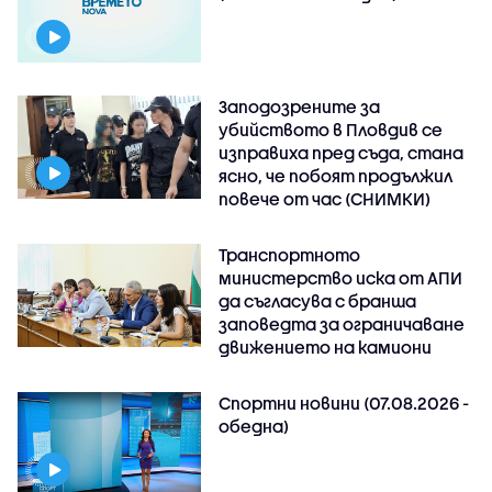
Заподозрените за
убийството в Пловдив се
изправиха пред съда, стана
ясно, че побоят продължил
повече от час (СНИМКИ)
Транспортното
министерство иска от АПИ
да съгласува с бранша
заповедта за ограничаване
движението на камиони
Спортни новини (07.08.2026 -
обедна)