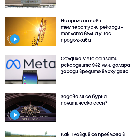
На прага на нови
температурни рекорди -
топлата вълна у нас
продължава
Осъдиха Meta да плати
рекордните 942 млн. долара
заради вредите върху деца
Задава ли се бурна
политическа есен?
Как Пловдив се превърна в