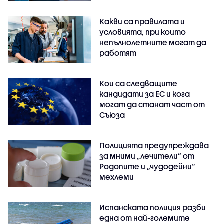
Какви са правилата и
условията, при които
непълнолетните могат да
работят
Кои са следващите
кандидати за ЕС и кога
могат да станат част от
Съюза
Полицията предупреждава
за мними „лечители“ от
Родопите и „чудодейни“
мехлеми
Испанската полиция разби
една от най-големите