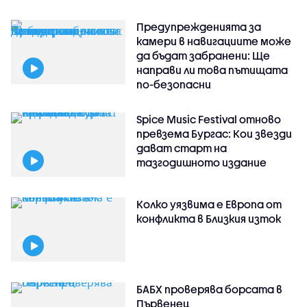
Предупрежденията за
камери в навигациите може
да бъдат забранени: Ще
направи ли това пътищата
по-безопасни
Spice Music Festival отново
превзема Бургас: Кои звезди
дават старт на
тазгодишното издание
Колко уязвима е Европа от
конфликта в Близкия изток
БАБХ проверява борсата в
Първенец