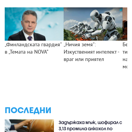
„Финландската гвардия“
„Ничия земя“:
Без
в „Темата на NOVA”
Изкуственият интелект -
тий
враг или приятел
на 
мом
ПОСЛЕДНИ
Задържаха мъж, шофирал с
3,13 промила алкохол по