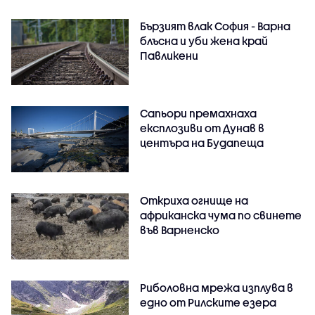
Бързият влак София - Варна
блъсна и уби жена край
Павликени
Сапьори премахнаха
експлозиви от Дунав в
центъра на Будапеща
Откриха огнище на
африканска чума по свинете
във Варненско
Риболовна мрежа изплува в
едно от Рилските езера