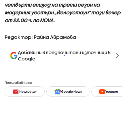
четвърти епизод на трети сезон на
модерния уестърн „Йелоустоун" тази вечер
от 22.00 ч. по NOVA.
Редактор: Райна Аврамова
Добави ни в предпочитани източници в
Google
Последвайте ни
NewsLetter
Google News
Youtube