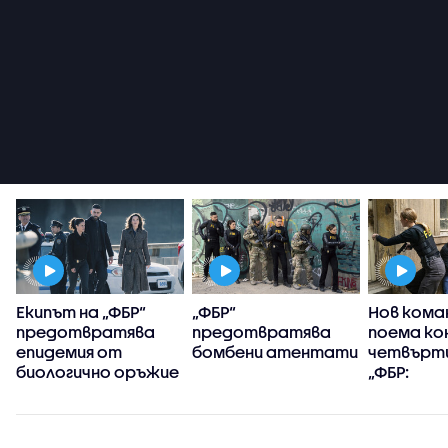
Екипът на „ФБР“
„ФБР“
Нов кома
предотвратява
предотвратява
поема ко
епидемия от
бомбени атентати
четвърти
биологично оръжие
„ФБР:
Междуна
разследв