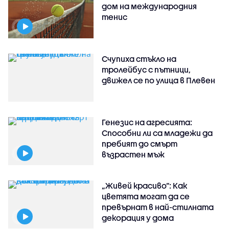
дом на международния
тенис
Счупиха стъкло на
тролейбус с пътници,
движел се по улица в Плевен
Генезис на агресията:
Способни ли са младежи да
пребият до смърт
възрастен мъж
„Живей красиво”: Как
цветята могат да се
превърнат в най-стилната
декорация у дома