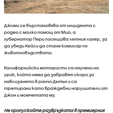
Джими се възстановява от инцидента с
родео с малко помощ от Миа, а
губернатор Пери посещава летния лагер, за
да убеди Кейси да стане комисар по
животновъдството.
Калифорнийски мотористи са научени на
урок, който няма да забравят скоро за
навлизането в ранчо Дътън и са
третирани като враждебни нарушители от
Джон и момчетата му.
Не пропускайте развръзката в премиерния