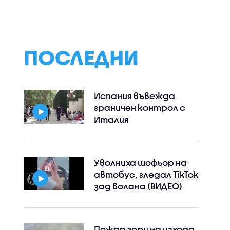
мов в
не"
 на
ПОСЛЕДНИ
Испания въвежда
граничен контрол с
Италия
Уволниха шофьор на
автобус, гледал TikTok
зад волана (ВИДЕО)
Пожар гори на изхода