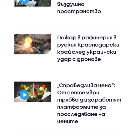
въздушно
пространство
Пожар в рафинерия в
руския Краснодарски
край след украински
удар с дронове
„Справедлива цена“:
От септември
трябва да заработят
платформите за
проследяване на
цените