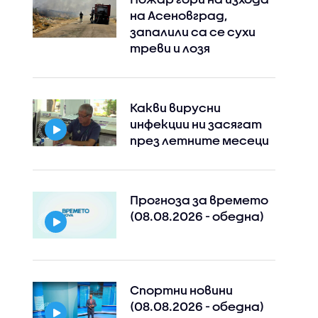
на Асеновград,
запалили са се сухи
треви и лозя
Какви вирусни
инфекции ни засягат
през летните месеци
Прогноза за времето
(08.08.2026 - обедна)
Instagram
Facebook
Спортни новини
(08.08.2026 - обедна)