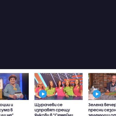
оции и
Щурачеви се
Зелена вечер
сума в
изправят срещу
пресни сезо
или не"
Янкови в "Семейни
зеленчуци о