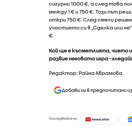
сигурни 1000 €, а след това п
между 1 € и 750 €. Този път реш
откри 750 €. След смели решен
участието си в „Сделка или не
€.
Кой ще е късметлията, чието 
развие неговата игра - гледайт
Редактор: Райна Аврамова
Добави ни в предпочитани и
Последвайте ни
NewsLetter