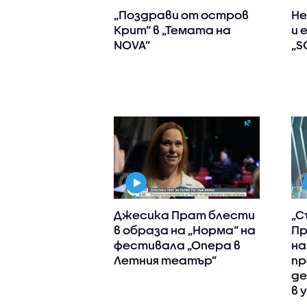
„Поздрави от остров
Не
Крит“ в „Темата на
и 
NOVA”
„S
Джесика Прат блести
„С
в образа на „Норма“ на
Пр
фестивала „Опера в
на
Летния театър”
пр
де
в 