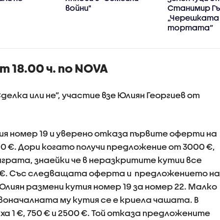
войни"
Станимир Гъ
„Черешката
тортата“
 18.00 ч. по NOVA
делка или не”, участие взе Юлиян Георгиев от
ия номер 19 и уверено отказа първите оферти на
00 €. Дори когато получи предложение от 3000 €,
грата, знаейки че в неразкритите кутии все
0 €. Със следващата оферта и предложението на
Юлиян размени кутия номер 19 за номер 22. Малко
рвоначалната му кутия се е криела чашата. В
 1 €, 750 € и 2500 €. Той отказа предложените