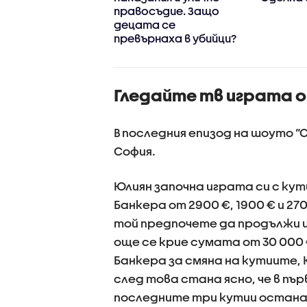
ерешката на
правосъдие. Защо
тата“
децата се
превърнаха в убийци?
Гледайте тв играта от
В последния епизод на шоуто “С
София.
Юлиян започна играта си с кут
Банкера от 2900 €, 1900 € и 27
той предпочете да продължи и
още се крие сумата от 30 00
Банкера за смяна на кутиите, 
след това стана ясно, че в пъ
последните три кутии останаха