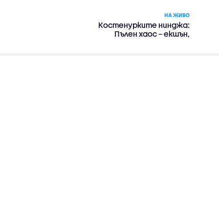
НА ЖИВО
Костенурките нинджа:
Пълен хаос – екшън,
комедия, приключенски