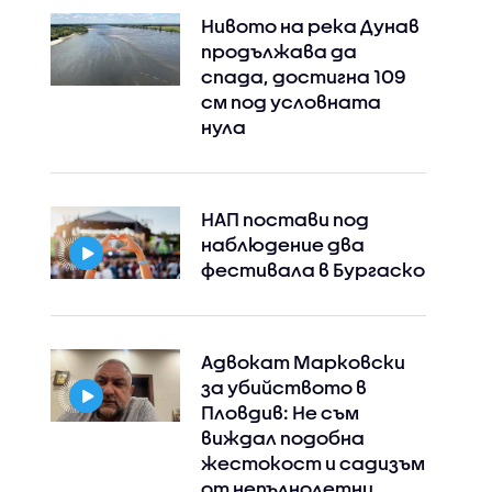
Нивото на река Дунав
продължава да
спада, достигна 109
см под условната
нула
НАП постави под
наблюдение два
фестивала в Бургаско
Адвокат Марковски
за убийството в
Пловдив: Не съм
виждал подобна
жестокост и садизъм
от непълнолетни,