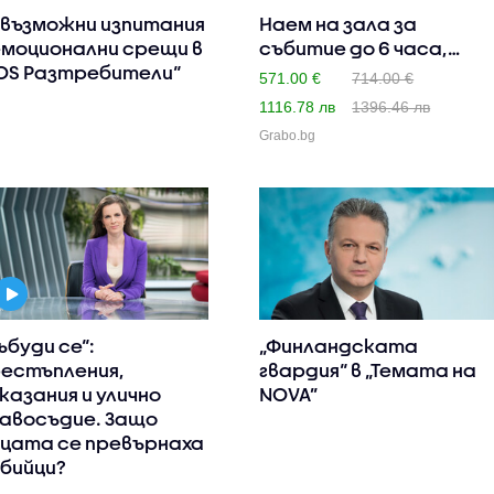
възможни изпитания
Наем на зала за
емоционални срещи в
събитие до 6 часа,
OS Разтребители“
плюс барм..
571.00 €
714.00 €
1116.78 лв
1396.46 лв
Grabo.bg
ъбуди се“:
„Финландската
естъпления,
гвардия“ в „Темата на
казания и улично
NOVA”
авосъдие. Защо
цата се превърнаха
убийци?