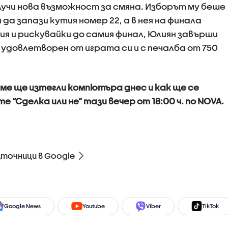
олучи нова възможност за смяна. Изборът му беше
и да запази кутия номер 22, а в нея на финала
ия и рискувайки до самия финал, Юлиян завърши
“ удовлетворен от играта си и с печалба от 750
име ще изтегли компютъра днес и как ще се
е “Сделка или не” тази вечер от 18:00 ч. по NOVA.
зточници в Google
Google News
Youtube
Viber
TikTok