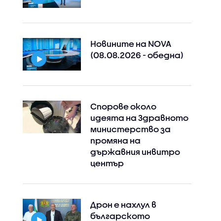
Новините на NOVA
(08.08.2026 - обедна)
Спорове около
идеята на Здравното
министерство за
промяна на
държавния инвитро
център
Дрон е нахлул в
българското