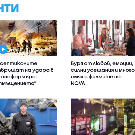
НТИ
септиконите
Буря от любов, емоции,
връщат на удара в
силни усещания и много
рансформърс:
смях с филмите по
тмъщението“
NOVA