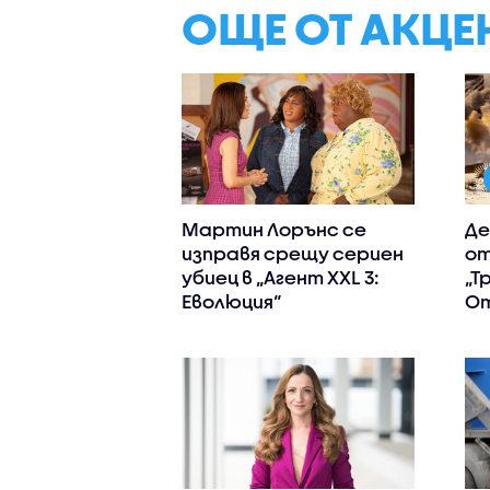
ОЩЕ ОТ АКЦЕ
Мартин Лорънс се
Де
изправя срещу сериен
от
убиец в „Агент XXL 3:
„Т
Еволюция“
О