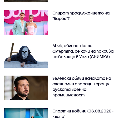
Спират продължанието на
"Барби"?
Мъж, облечен като
Смъртта, се качи на покрива
на болница в Уелс (СНИМКА)
Зеленски обяви началото на
специални операции срещу
руската военна
промишленост
Спортни новини (06.08.2026 -
късна)