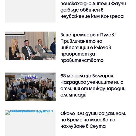
поискаха д-р Антъни Фаучи
да бъде обвинен в
неуважение към Конгреса
Вицепремиерът Пулев:
Привличането на
инвестиции е ключов
приоритет за
правителството
68 медала за България:
Наградиха учениците ни с
отличия от международни
олимпиади
Около 100 души са загинали
по време на масовото
нахлуване в Сеута