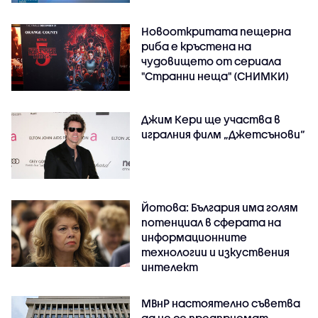
Новооткритата пещерна
риба е кръстена на
чудовището от сериала
"Странни неща" (СНИМКИ)
Джим Кери ще участва в
игралния филм „Джетсънови“
Йотова: България има голям
потенциал в сферата на
информационните
технологии и изкуствения
интелект
МВнР настоятелно съветва
да не се предприемат