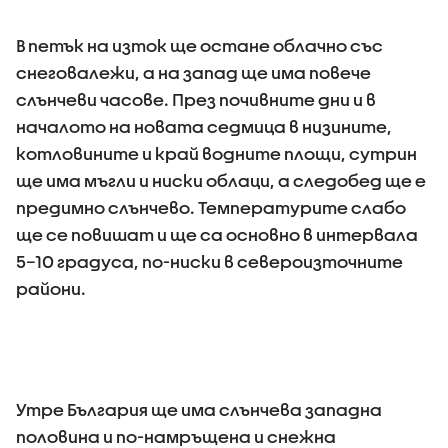
В петък на изток ще остане облачно със
снеговалежи, а на запад ще има повече
слънчеви часове. През почивните дни и в
началото на новата седмица в низините,
котловините и край водните площи, сутрин
ще има мъгли и ниски облаци, а следобед ще е
предимно слънчево. Температурите слабо
ще се повишат и ще са основно в интервала
5–10 градуса, по-ниски в североизточните
райони.
Утре България ще има слънчева западна
половина и по-намръщена и снежна