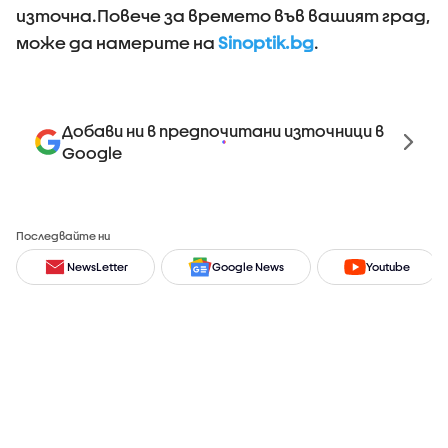
източна.Повече за времето във вашият град,
може да намерите на
Sinoptik.bg
.
Добави ни в предпочитани източници в
Google
Последвайте ни
NewsLetter
Google News
Youtube