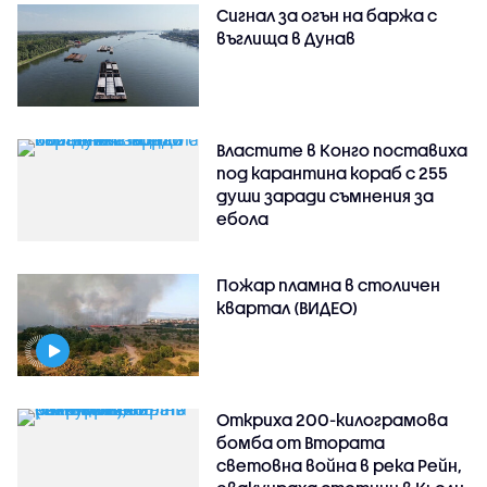
Сигнал за огън на баржа с
въглища в Дунав
Властите в Конго поставиха
под карантина кораб с 255
души заради съмнения за
ебола
Пожар пламна в столичен
квартал (ВИДЕО)
Откриха 200-килограмова
бомба от Втората
световна война в река Рейн,