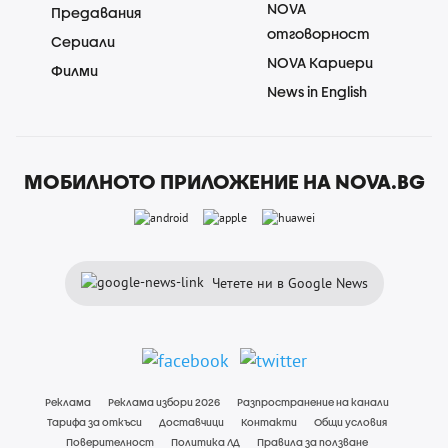
NOVA
Предавания
отговорност
Сериали
NOVA Кариери
Филми
News in English
МОБИЛНОТО ПРИЛОЖЕНИЕ НА NOVA.BG
Четете ни в Google News
Реклама
Реклама избори 2026
Разпространение на канали
Тарифа за откъси
Доставчици
Контакти
Общи условия
Поверителност
Политика ЛД
Правила за ползване