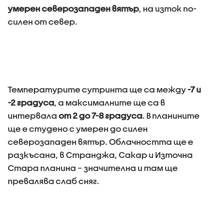
умерен северозападен вятър
, на изток по-
силен от север.
Температурите сутринта ще са между
-7 и
-2 градуса
, а максималните ще са в
интервала
от 2 до 7-8 градуса
. В планините
ще е студено с умерен до силен
северозападен вятър. Облачността ще е
разкъсана, в Странджа, Сакар и Източна
Стара планина – значителна и там ще
превалява слаб сняг.