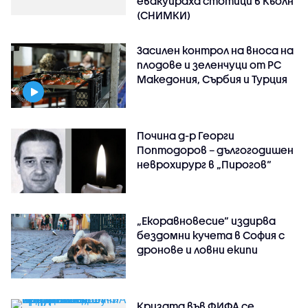
евакуираха стотици в Кьолн
(СНИМКИ)
Засилен контрол на вноса на
плодове и зеленчуци от РС
Македония, Сърбия и Турция
Почина д-р Георги
Поптодоров – дългогодишен
неврохирург в „Пирогов“
„Екоравновесие“ издирва
бездомни кучета в София с
дронове и ловни екипи
Кризата във ФИФА се