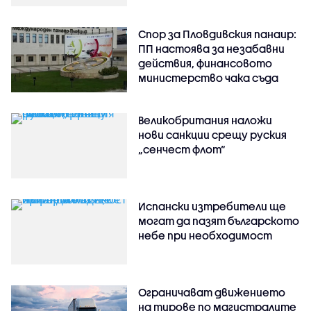
Спор за Пловдивския панаир:
ПП настоява за незабавни
действия, финансовото
министерство чака съда
Великобритания наложи
нови санкции срещу руския
„сенчест флот“
Испански изтребители ще
могат да пазят българското
небе при необходимост
Ограничават движението
на тирове по магистралите