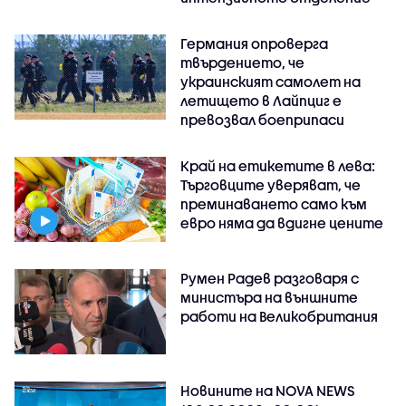
Германия опроверга
твърдението, че
украинският самолет на
летището в Лайпциг е
превозвал боеприпаси
Край на етикетите в лева:
Търговците уверяват, че
преминаването само към
евро няма да вдигне цените
Румен Радев разговаря с
министъра на външните
работи на Великобритания
Новините на NOVA NEWS