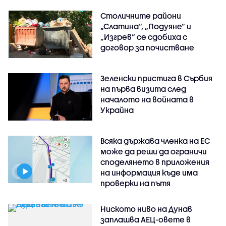
Столичните райони
„Слатина“, „Подуяне“ и
„Изгрев“ се сдобиха с
договор за почистване
Зеленски пристига в Сърбия
на първа визита след
началото на войната в
Украйна
Всяка държава членка на ЕС
може да реши да ограничи
споделянето в приложения
на информация къде има
проверки на пътя
Ниското ниво на Дунав
заплашва АЕЦ-овете в