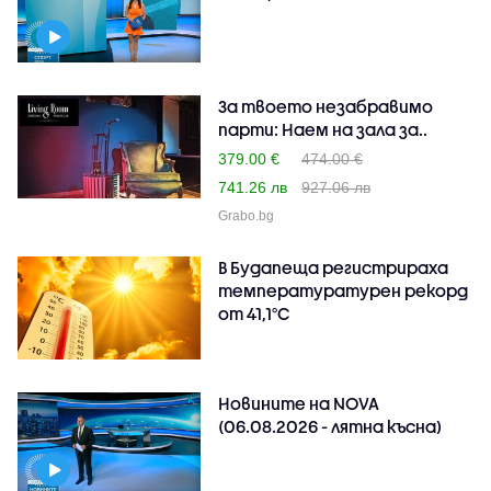
За твоето незабравимо
парти: Наем на зала за..
379.00 €
474.00 €
741.26 лв
927.06 лв
Grabo.bg
В Будапеща регистрираха
температуратурен рекорд
от 41,1°C
Новините на NOVA
(06.08.2026 - лятна късна)