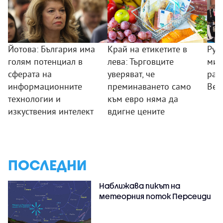
Йотова: България има
Край на етикетите в
Рум
голям потенциал в
лева: Търговците
мин
сферата на
уверяват, че
раб
информационните
преминаването само
Вел
технологии и
към евро няма да
изкуствения интелект
вдигне цените
ПОСЛЕДНИ
Наближава пикът на
метеорния поток Персеиди