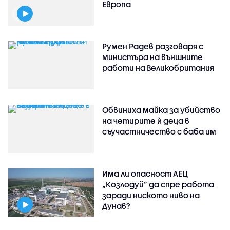
Европа
Румен Радев разговаря с
министъра на външните
работи на Великобритания
Обвиниха майка за убийство
на четирите ѝ деца в
съучастничество с баба им
Има ли опасност АЕЦ
„Козлодуй” да спре работа
заради ниското ниво на
Дунав?