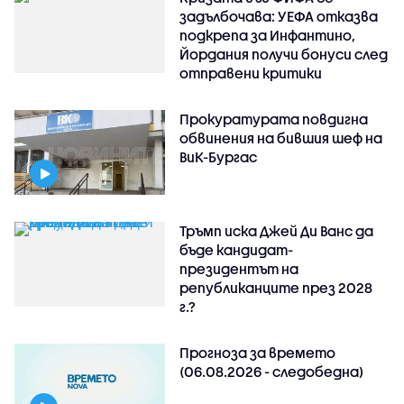
задълбочава: УЕФА отказва
подкрепа за Инфантино,
Йордания получи бонуси след
отправени критики
Прокуратурата повдигна
обвинения на бившия шеф на
ВиК-Бургас
Тръмп иска Джей Ди Ванс да
бъде кандидат-
президентът на
републиканците през 2028
г.?
Прогноза за времето
(06.08.2026 - следобедна)