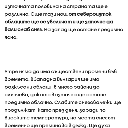
източната половина на страната ще е
различно. Още тази нощ
от североизток
облаците ще се увеличат и ще започне да
вали слаб сняг
. На запад ще остане предимно
ясно.
Утре няма да има съществени промени във
времето. В Западна България ще има
разкъсани облаци, в много райони до
слънчево, докато в източна ще остане
предимно облачно. Слабите снеговалежи ще
продължат, като през деня, заради по-
високите температури, на места снегът
временно ще преминава в дъжд. Ще духа