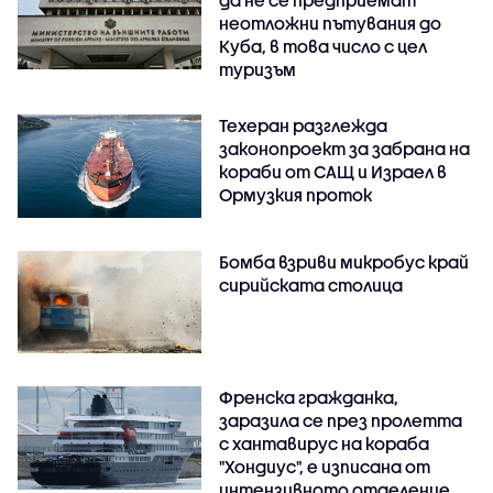
неотложни пътувания до
Куба, в това число с цел
туризъм
Техеран разглежда
законопроект за забрана на
кораби от САЩ и Израел в
Ормузкия проток
Бомба взриви микробус край
сирийската столица
Френска гражданка,
заразила се през пролетта
с хантавирус на кораба
"Хондиус", е изписана от
интензивното отделение