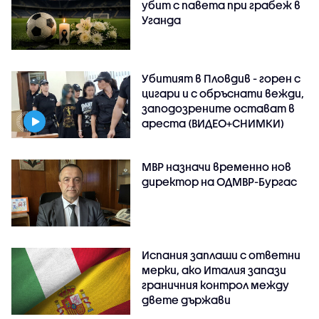
убит с павета при грабеж в
Уганда
Убитият в Пловдив - горен с
цигари и с обръснати вежди,
заподозрените остават в
ареста (ВИДЕО+СНИМКИ)
МВР назначи временно нов
директор на ОДМВР-Бургас
Испания заплаши с ответни
мерки, ако Италия запази
граничния контрол между
двете държави