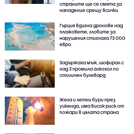
страните ще се смята за
нападение срещу всички
Гърция вдигна дронове над
плажовете, глобите за
нарушения стигнаха 73 000
евро
Задържаха мъж, шофирал с
над 3 промила алкохол по
столичен булевард
Жега и летни бури през
уикенда, има висок риск от
пожари в цялата страна