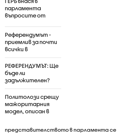
ГЕРБ внася в
парламента
въпросите от
референдума
(ВИДЕО)
Референдумът -
приемлив за почти
всички в
парламента
РЕФЕРЕНДУМЪТ: Ще
бъде ли
задължителен?
Политолози срещу
мажоритарния
модел, описан в
референдума
представителството в парламента се