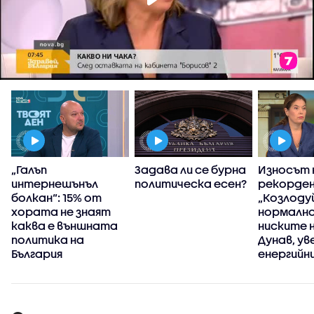
„Галъп
Задава ли се бурна
Износът 
т
интернешънъл
политическа есен?
рекорден
болкан“: 15% от
„Козлоду
хората не знаят
нормално
каква е външната
ниските 
политика на
Дунав, ув
България
енергийн
министъ