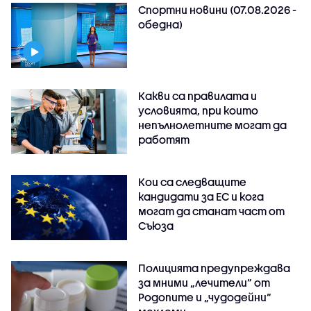
Спортни новини (07.08.2026 -
обедна)
Какви са правилата и
условията, при които
непълнолетните могат да
работят
Кои са следващите
кандидати за ЕС и кога
могат да станат част от
Съюза
Полицията предупреждава
за мними „лечители“ от
Родопите и „чудодейни“