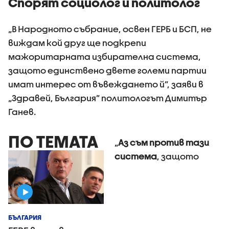
Спорят социолог и политолог
„В Народното събрание, освен ГЕРБ и БСП, не
виждам кой друг ще подкрепи
мажоритарната избирателна система,
защото единствено двете големи партии
имат интерес от въвеждането й”, заяви в
„Здравей, България” политологът Димитър
Ганев.
ПО ТЕМАТА
„
Аз съм против тази
система
, защото
БЪЛГАРИЯ