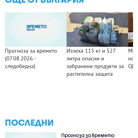
Прогноза за времето
Иззеха 115 кг и 527
МВР
(07.08.2026 -
литра опасни и
нов
следобедна)
забранени продукти за
ОДМ
растителна защита
ПОСЛЕДНИ
Прогноза за времето