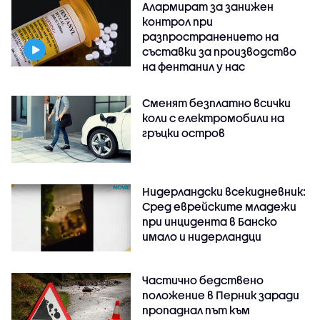
Алармират за занижен
контрол при
разпространението на
съставки за производство
на фентанил у нас
Сменят безплатно всички
коли с електромобили на
гръцки остров
Нидерландски всекидневник:
Сред еврейските младежи
при инцидента в Банско
имало и нидерландци
Частично бедствено
положение в Перник заради
пропаднал път към