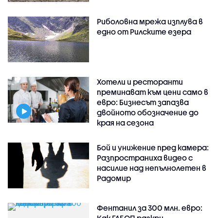
Риболовна мрежа изплува в
едно от Рилските езера
Хотели и ресторанти
преминават към цени само в
евро: Бизнесът запазва
двойното обозначение до
края на сезона
Бой и унижение пред камера:
Разпространиха видео с
насилие над непълнолетен в
Радомир
Фентанил за 300 млн. евро: