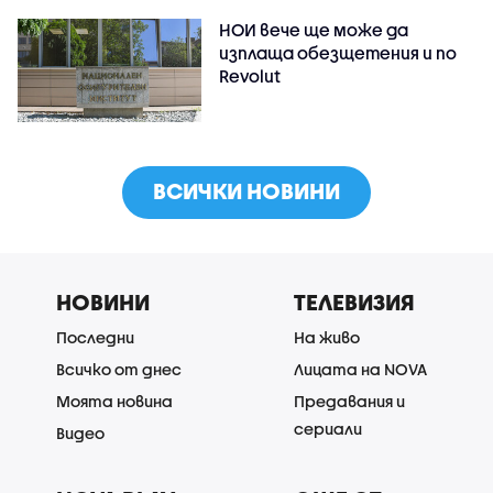
НОИ вече ще може да
изплаща обезщетения и по
Revolut
ВСИЧКИ НОВИНИ
НОВИНИ
ТЕЛЕВИЗИЯ
Последни
На живо
Всичко от днес
Лицата на NOVA
Моята новина
Предавания и
сериали
Видео