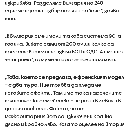
изкривява. Разделяме България на 240
едномандатни избирателни района”, заяви
той.
„В България сме имали такава система 90-а
година. Вижте сами от 200 души колко са
представителите извън БСП и СДС. А именно
четирима”, аргументира се политологът.
„
Това, което се предлага, е френският модел
– с два тура
. Ние трябва да гледаме
неговите ефекти. Там има така наречените
политически семейства – партии в левия и в
десния спектър. Факт е, че от
мажоритарния вот са изключени крайно
дясно и крайно ляво. Когато оцелее на втория