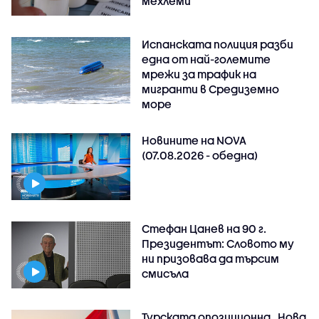
мехлеми
Испанската полиция разби
една от най-големите
мрежи за трафик на
мигранти в Средиземно
море
Новините на NOVA
(07.08.2026 - обедна)
Стефан Цанев на 90 г.
Президентът: Словото му
ни призовава да търсим
смисъла
Турската опозиционна „Нова