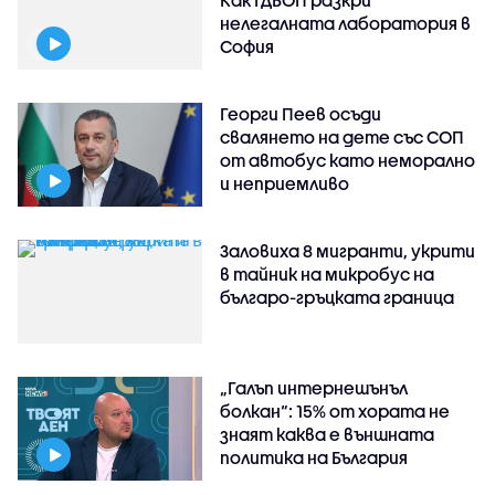
Как ГДБОП разкри
нелегалната лаборатория в
София
Георги Пеев осъди
свалянето на дете със СОП
от автобус като неморално
и неприемливо
Заловиха 8 мигранти, укрити
в тайник на микробус на
българо-гръцката граница
„Галъп интернешънъл
болкан“: 15% от хората не
знаят каква е външната
политика на България