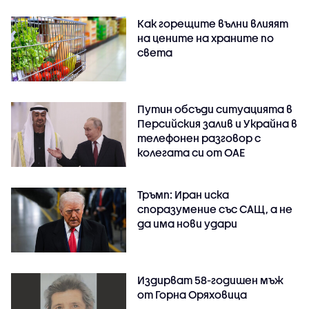
Как горещите вълни влияят
на цените на храните по
света
Путин обсъди ситуацията в
Персийския залив и Украйна в
телефонен разговор с
колегата си от ОАЕ
Тръмп: Иран иска
споразумение със САЩ, а не
да има нови удари
Издирват 58-годишен мъж
от Горна Оряховица