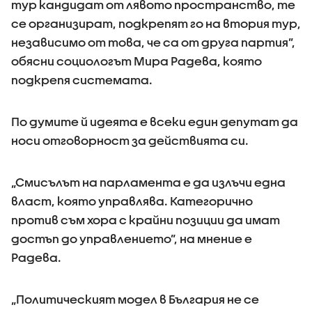
тур кандидат от лявото пространство, те
се организират, подкрепят го на втория тур,
независимо от това, че са от друга партия”,
обясни социологът Мира Радева, която
подкрепя системата.
По думите й идеята е всеки един депутат да
носи отговорност за действията си.
„Смисълът на парламента е да излъчи една
власт, която управлява. Категорично
против съм хора с крайни позиции да имат
достъп до управлението”, на мнение е
Радева.
„Политическият модел в България не се