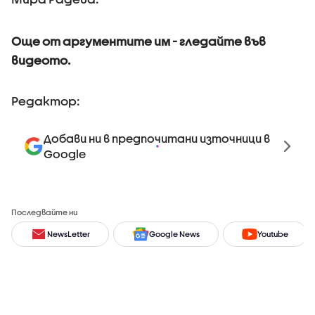
Още от аргументите им - гледайте във
видеото.
Редактор:
Добави ни в предпочитани източници в
Google
Последвайте ни
NewsLetter
Google News
Youtube