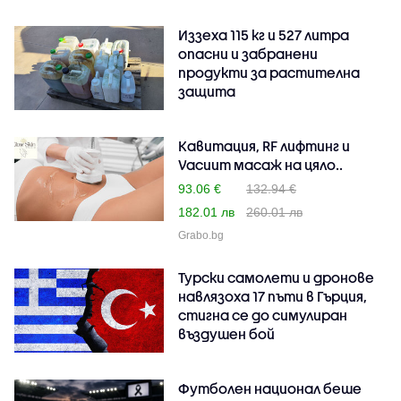
Иззеха 115 кг и 527 литра
опасни и забранени
продукти за растителна
защита
Кавитация, RF лифтинг и
Vacuum масаж на цяло..
93.06 €
132.94 €
182.01 лв
260.01 лв
Grabo.bg
Турски самолети и дронове
навлязоха 17 пъти в Гърция,
стигна се до симулиран
въздушен бой
Футболен национал беше