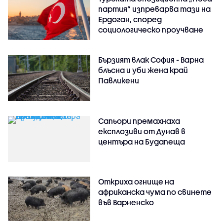
партия“ изпреварва тази на
Ердоган, според
социологическо проучване
Бързият влак София - Варна
блъсна и уби жена край
Павликени
Сапьори премахнаха
експлозиви от Дунав в
центъра на Будапеща
Откриха огнище на
африканска чума по свинете
във Варненско