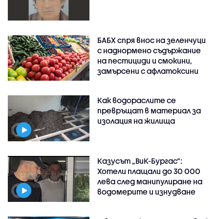
БАБХ спря внос на зеленчуци
с наднормено съдържание
на пестициди и смокини,
замърсени с афлатоксини
Как водораслите се
превръщат в материал за
изолация на жилища
Казусът „ВиК-Бургас“:
Хотели плащали до 30 000
лева след манипулиране на
водомерите и изнудване