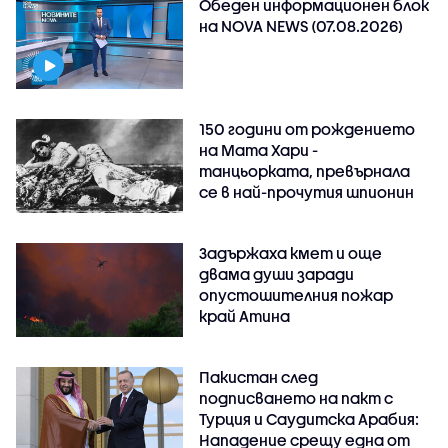
Обеден информационен блок
на NOVA NEWS (07.08.2026)
150 години от рождението
на Мата Хари -
танцьорката, превърнала
се в най-прочутия шпионин
Задържаха кмет и още
двама души заради
опустошителния пожар
край Атина
Пакистан след
подписването на пакт с
Турция и Саудитска Арабия:
Нападение срещу една от