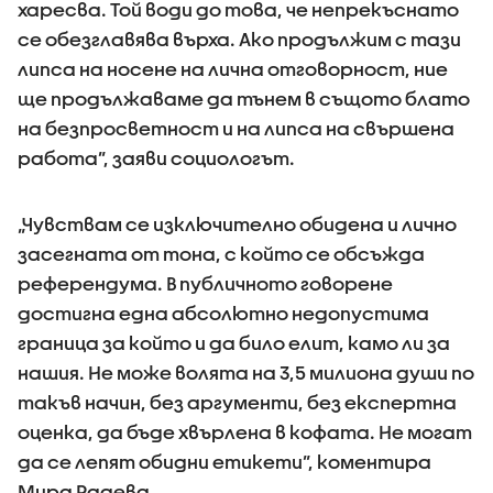
харесва. Той води до това, че непрекъснато
се обезглавява върха. Ако продължим с тази
липса на носене на лична отговорност, ние
ще продължаваме да тънем в същото блато
на безпросветност и на липса на свършена
работа”, заяви социологът.
„Чувствам се изключително обидена и лично
засегната от тона, с който се обсъжда
референдума. В публичното говорене
достигна една абсолютно недопустима
граница за който и да било елит, камо ли за
нашия. Не може волята на 3,5 милиона души по
такъв начин, без аргументи, без експертна
оценка, да бъде хвърлена в кофата. Не могат
да се лепят обидни етикети”, коментира
Мира Радева.