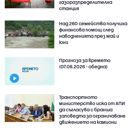
газоразпределителна
станция
Над 260 семейства получиха
финансова помощ след
наводненията през май и
юни
Прогноза за времето
(07.08.2026 - обедна)
Транспортното
министерство иска от АПИ
да съгласува с бранша
заповедта за ограничаване
движението на камиони