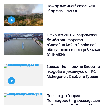
Пожар пламна в столичен
квартал (ВИДЕО)
Откриха 200-килограмова
бомба от Втората
световна война в река Рейн,
евакуираха стотици в Кьолн
(СНИМКИ)
Засилен контрол на вноса на
плодове и зеленчуци от РС
Македония, Сърбия и Турция
Почина д-р Георги
Поптодоров – дългогодишен