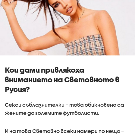
Кои дами привлякоха
вниманието на Световното в
Русия?
Секси съблазнителки – това обикновено са
жените до големите футболисти.
И на това Световно всеки намери по нещо –