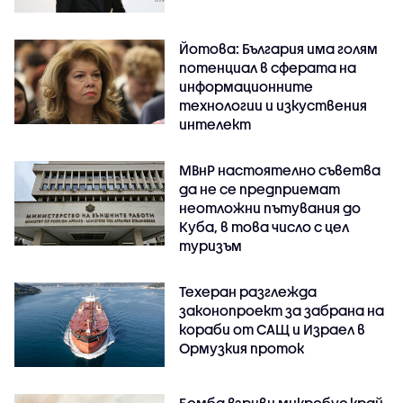
Йотова: България има голям
потенциал в сферата на
информационните
технологии и изкуствения
интелект
МВнР настоятелно съветва
да не се предприемат
неотложни пътувания до
Куба, в това число с цел
туризъм
Техеран разглежда
законопроект за забрана на
кораби от САЩ и Израел в
Ормузкия проток