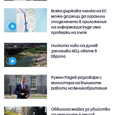
Всяка държава членка на ЕС
може да реши да ограничи
споделянето в приложения
на информация къде има
проверки на пътя
Ниското ниво на Дунав
заплашва АЕЦ-овете в
Европа
Румен Радев разговаря с
министъра на външните
работи на Великобритания
Обвиниха майка за убийство
на четирите ѝ деца в