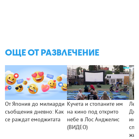
ОЩЕ ОТ РАЗВЛЕЧЕНИЕ
От Япония до милиарди
Кучета и стопаните им
Лео
съобщения дневно: Как
на кино под открито
Дже
се раждат емоджитата
небе в Лос Анджелис
ини
(ВИДЕО)
спа
жив