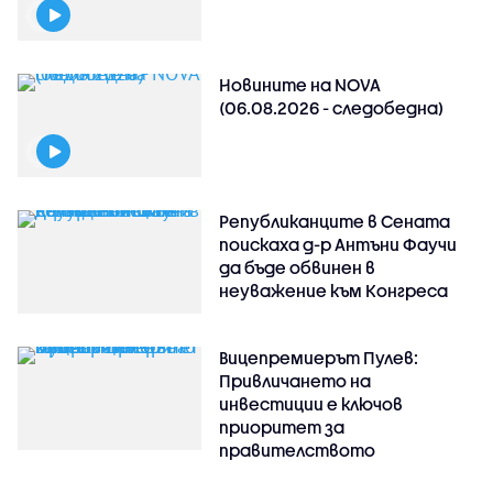
Новините на NOVA
(06.08.2026 - следобедна)
Републиканците в Сената
поискаха д-р Антъни Фаучи
да бъде обвинен в
неуважение към Конгреса
Вицепремиерът Пулев:
Привличането на
инвестиции е ключов
приоритет за
правителството