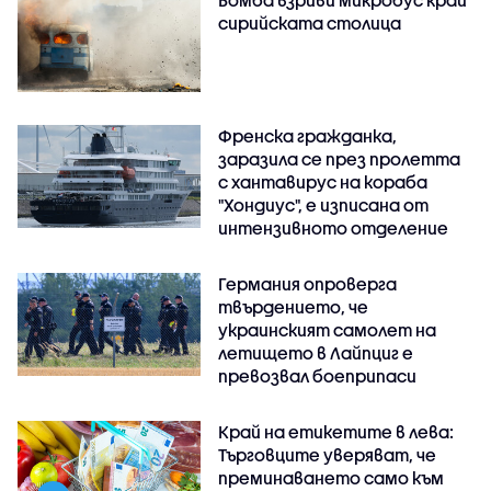
Бомба взриви микробус край
сирийската столица
Френска гражданка,
заразила се през пролетта
с хантавирус на кораба
"Хондиус", е изписана от
интензивното отделение
Германия опроверга
твърдението, че
украинският самолет на
летището в Лайпциг е
превозвал боеприпаси
Край на етикетите в лева:
Търговците уверяват, че
преминаването само към