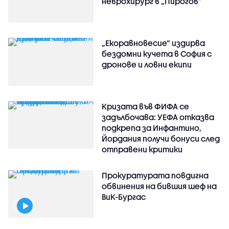
неврохирург в „Пирогов“
„Екоравновесие“ издирва
бездомни кучета в София с
дронове и ловни екипи
Кризата във ФИФА се
задълбочава: УЕФА отказва
подкрепа за Инфантино,
Йордания получи бонуси след
отправени критики
Прокуратурата повдигна
обвинения на бившия шеф на
ВиК-Бургас