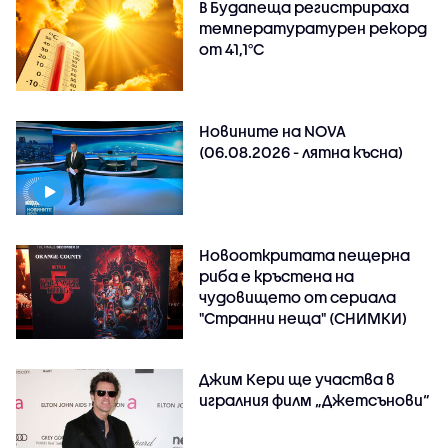
В Будапеща регистрираха
температуратурен рекорд
от 41,1°C
Новините на NOVA
(06.08.2026 - лятна късна)
Новооткритата пещерна
риба е кръстена на
чудовището от сериала
"Странни неща" (СНИМКИ)
Джим Кери ще участва в
игралния филм „Джетсънови“