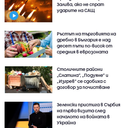
Залива, ако не спрат
ударите на САЩ
Ръстът на търговията на
дребно в България е над
десет пъти по-висок от
средния в еврозоната
Столичните райони
„Слатина“, „Подуяне“ и
„Изгрев“ се сдобиха с
договор за почистване
Зеленски пристига в Сърбия
на първа визита след
началото на войната в
Украйна