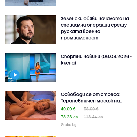
Зеленски обяви началото на
специални операции срещу
руската военна
промишленост
Спортни новини (06.08.2026 -
късна)
Освободи се от стреса:
Терапевтичен масаж на..
40.00 €
58.00 €
78.23 лв
113.44 лв
Grabo.bg