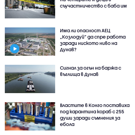
съучастничество с баба им
Има ли опасност АЕЦ
„Козлодуй” да спре работа
заради ниското ниво на
Дунав?
Сигнал за огън на баржа с
въглища в Дунав
Властите в Конго поставиха
под карантина кораб с 255
души заради съмнения за
ебола