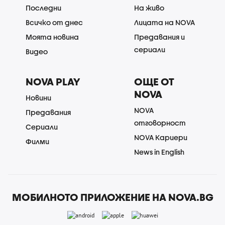
Последни
На живо
Всичко от днес
Лицата на NOVA
Моята новина
Предавания и
сериали
Видео
NOVA PLAY
ОЩЕ ОТ
NOVA
Новини
NOVA
Предавания
отговорност
Сериали
NOVA Кариери
Филми
News in English
МОБИЛНОТО ПРИЛОЖЕНИЕ НА NOVA.BG