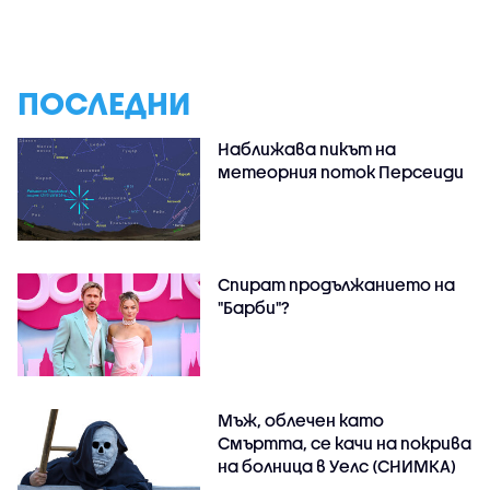
ПОСЛЕДНИ
Наближава пикът на
метеорния поток Персеиди
Спират продължанието на
"Барби"?
Мъж, облечен като
Смъртта, се качи на покрива
на болница в Уелс (СНИМКА)