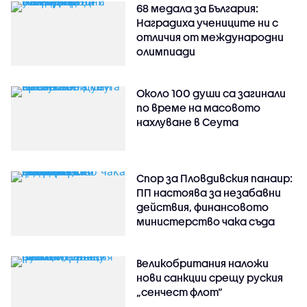
68 медала за България:
Наградиха учениците ни с
отличия от международни
олимпиади
Около 100 души са загинали
по време на масовото
нахлуване в Сеута
Спор за Пловдивския панаир:
ПП настоява за незабавни
действия, финансовото
министерство чака съда
Великобритания наложи
нови санкции срещу руския
„сенчест флот“