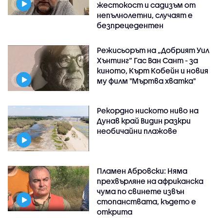
жестокост и садизъм от
непълнолетни, случаят е
безпрецедентен
Режисьорът на „Добрият Уил
Хънтинг“ Гас Ван Сант - за
киното, Кърт Кобейн и новия
му филм "Мъртва хватка"
Рекордно ниското ниво на
Дунав край Видин разкри
необичайни плажове
Пламен Абровски: Няма
прехвърляне на африканска
чума по свинете извън
стопанствата, където е
открита