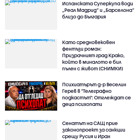
Испанската Суперкупа води
„Реал Мадрид“ и „Барселона“
близо до България
Като средновековен
фентъзи роман:
Призрачният град Крако,
който в миналото е бил
пълен с живот (СНИМКИ)
Психиатърът д-р Веселин
Герев в "Телеграфно
подкастът": Отглеждат се
деца психопати
Сенатът на САЩ прие
законопроект за санкции
срещу Русия и Иран