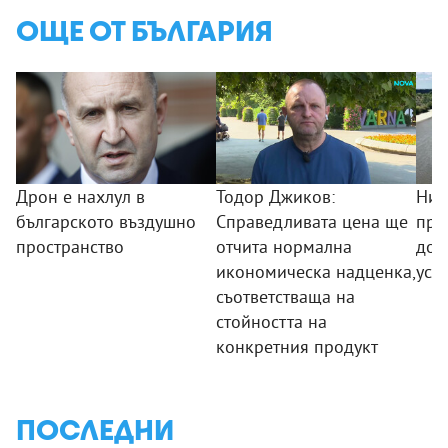
ОЩЕ ОТ БЪЛГАРИЯ
Дрон е нахлул в
Тодор Джиков:
Нив
българското въздушно
Справедливата цена ще
про
пространство
отчита нормална
дос
икономическа надценка,
усл
съответстваща на
стойността на
конкретния продукт
ПОСЛЕДНИ