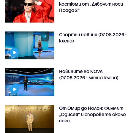
костюми от „Дяволът носи
Прада 2“
Спортни новини (07.08.2026 -
късна)
Новините на NOVA
(07.08.2026 - лятна късна)
От Омир до Нолан: Филмът
„Одисея” и споровете около
него