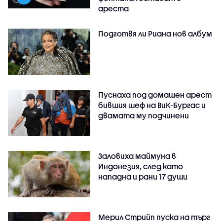
ареста
Подготвя ли Риана нов албум
Пуснаха под домашен арест
бившия шеф на ВиК-Бургас и
двамата му подчинени
Заловиха маймуна в
Индонезия, след като
нападна и рани 17 души
Мерил Стрийп пуска на търг