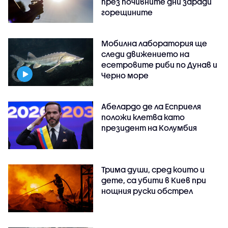
през почивните дни заради
горещините
Мобилна лаборатория ще
следи движението на
есетровите риби по Дунав и
Черно море
Абелардо де ла Есприеля
положи клетва като
президент на Колумбия
Трима души, сред които и
дете, са убити в Киев при
нощния руски обстрел