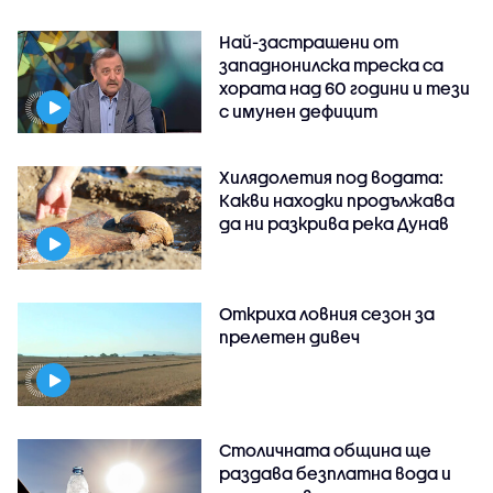
Най-застрашени от
западнонилска треска са
хората над 60 години и тези
с имунен дефицит
Хилядолетия под водата:
Какви находки продължава
да ни разкрива река Дунав
Откриха ловния сезон за
прелетен дивеч
Столичната община ще
раздава безплатна вода и