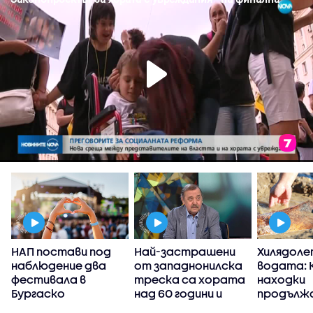
НАП постави под
Най-застрашени
Хилядоле
наблюдение два
от западнонилска
водата: 
фестивала в
треска са хората
находки
Бургаско
над 60 години и
продължа
тези с имунен
разкрива