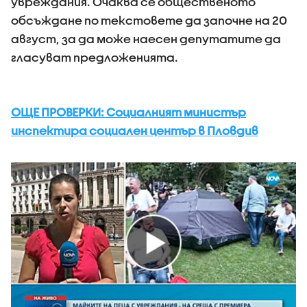
увреждания. Очаква се общественото
обсъждане по текстовете да започне на 20
август, за да може наесен депутатите да
гласуват предложенията.
ОЩЕ ПРОВЕРКИ: Социалният министър
инспектира социален център в Пловдив