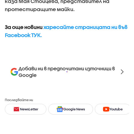
каза Мая Стоицева, представител на
протестиращите майки.
За още новини
харесайте страницата ни във
Facebook ТУК.
Добави ни в предпочитани източници в
Google
Последвайте ни
NewsLetter
Google News
Youtube