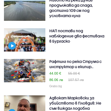
продължава да спада,
достигна 109 см под
условната нула
НАП постави под
наблюдение два фестивала
в Бургаско
Рафтинг по река Струма с
инструктор и екипир..
44.00 €
55.00 €
86.06 лв
107.57 лв
Grabo.bg
Адвокат Марковски за
убийството в Пловдив: Не
съм виждал подобна