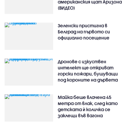
американския щат Аризона
(ВИДЕО)
Зеленски пристигна в
Белград на първото си
официално посещение
Дронове с изкуствен
интелект ще откриват
горски пожари, бушуващи
под короните на дървета
Майка беше влачена 45
метра от влак, след като
детската ѝ количка се
заклещи във вагона