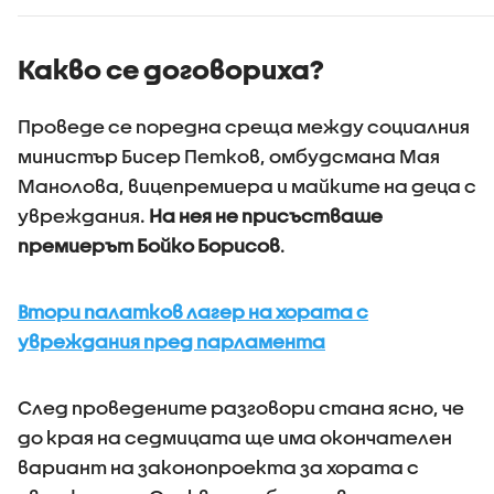
дефицит
Дунав
Какво се договориха?
Проведе се поредна среща между социалния
министър Бисер Петков, омбудсмана Мая
Манолова, вицепремиера и майките на деца с
увреждания.
На нея не присъстваше
премиерът Бойко Борисов
.
Втори палатков лагер на хората с
увреждания пред парламента
След проведените разговори стана ясно, че
до края на седмицата ще има окончателен
вариант на законопроекта за хората с