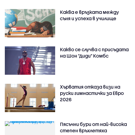
Каква е връзката между
съня и успеха в училище
Какво се случва с присъдата
на Шон "Диди" Комбс
Хърватия отказа визи на
руски гимнастички за Евро
2026
Пясъчни бури от най-висока
степен връхлетяха