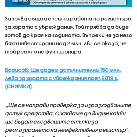
Започва също и спешна работа по регистъра
за хората с увреждания. Той трябва да бъде
готов до края на годината. Въпреки че за него
бяха инвестирани над 2 млн. лв., се оказа, че
той реално не функционира.
Борисов: Ще дадем допълнителни 150 млн.
лева за хората с увреждания през 2019 г.
(СНИМКИ)
„Ще се направи проверка за изразходваните
дотук средства. Очакваме да видим какви
ще бъдат следващите стъпки за
реализирането на неефективния регистър”
,