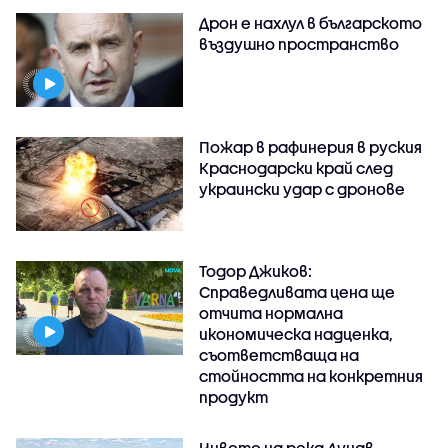
Дрон е нахлул в българското
въздушно пространство
Пожар в рафинерия в руския
Краснодарски край след
украински удар с дронове
Тодор Джиков:
Справедливата цена ще
отчита нормална
икономическа надценка,
съответстваща на
стойността на конкретния
продукт
Нивото на река Дунав