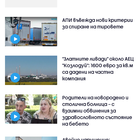
АПИ въвежда нови критерии
за спиране на тировете
"Златните ливади" около АЕЦ
"Козлодуй": 1600 евро за кв.м
са дадени на частна
компания
Родители на новородено и
столична болница – с
взаимни обвинения за
здравословното състояние
на бебето
Двойно нарушение: