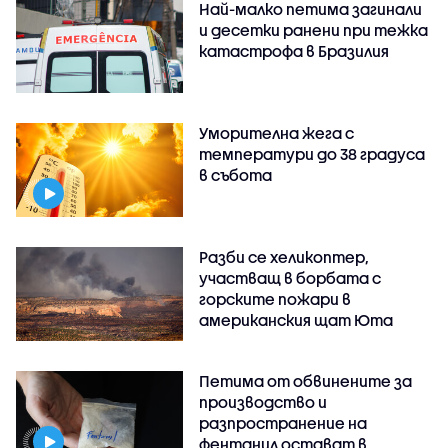
Най-малко петима загинали
и десетки ранени при тежка
катастрофа в Бразилия
Уморителна жега с
температури до 38 градуса
в събота
Разби се хеликоптер,
участващ в борбата с
горските пожари в
американския щат Юта
Петима от обвинените за
производство и
разпространение на
фентанил остават в