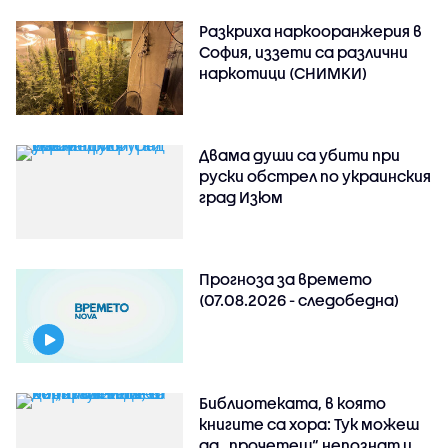
Разкриха наркооранжерия в
София, иззети са различни
наркотици (СНИМКИ)
Двама души са убити при
руски обстрeл по украинския
град Изюм
Прогноза за времето
(07.08.2026 - следобедна)
Библиотеката, в която
книгите са хора: Тук можеш
да „прочетеш“ непознат и