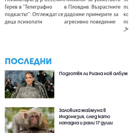
Герев в "Телеграфно
в Пловдив: Възрастните
пои
подкастът": Отглеждат се
дадохме примерите за
ком
деца психопати
агресивно поведение
под
„Мл
ПОСЛЕДНИ
Подготвя ли Риана нов албум
Заловиха маймуна в
Индонезия, след като
нападна и рани 17 души