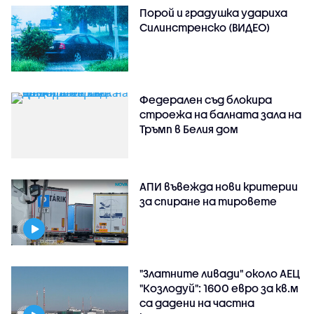
Порой и градушка удариха
Силинстренско (ВИДЕО)
Федерален съд блокира
строежа на балната зала на
Тръмп в Белия дом
АПИ въвежда нови критерии
за спиране на тировете
"Златните ливади" около АЕЦ
"Козлодуй": 1600 евро за кв.м
са дадени на частна