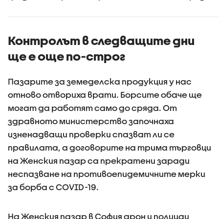
черна кутия
сметоизв
зона 3
Контролът в следващите дни
ще е още по-строг
Пазарите за земеделска продукция у нас
отново отвориха врати. Борсите обаче ще
могат да работят само до сряда. От
здравното министерство започнаха
изненадващи проверки спазват ли се
правилата, а договорите на трима търговци
на Женския пазар са прекратени заради
неспазване на противоепидемичните мерки
за борба с COVID-19.
На Женския пазар в София дрон и полицаи