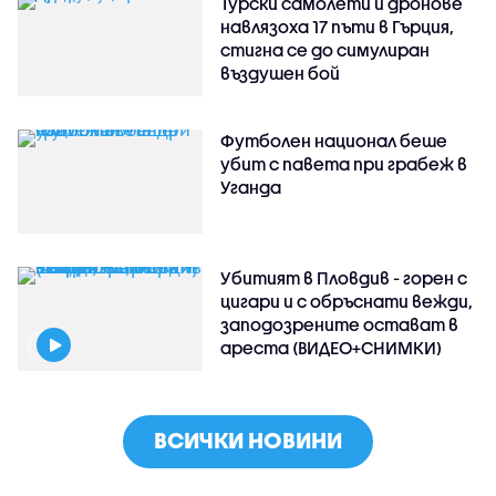
Турски самолети и дронове
навлязоха 17 пъти в Гърция,
стигна се до симулиран
въздушен бой
Футболен национал беше
убит с павета при грабеж в
Уганда
Убитият в Пловдив - горен с
цигари и с обръснати вежди,
заподозрените остават в
ареста (ВИДЕО+СНИМКИ)
ВСИЧКИ НОВИНИ