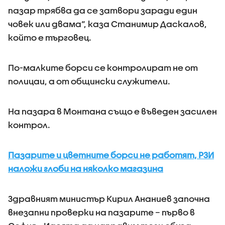
пазар трябва да се затвори заради един
човек или двама“, каза Станимир Даскалов,
който е търговец.
По-малките борси се контролират не от
полицаи, а от общински служители.
На пазара в Монтана също е въведен засилен
контрол.
Пазарите и цветните борси не работят, РЗИ
наложи глоби на няколко магазина
Здравният министър Кирил Ананиев започна
внезапни проверки на пазарите – първо в