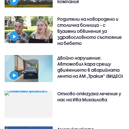
компания
Родители на новородено и
столична болница – с
взаимни обвинения за
здравословното състояние
на бебето
Двойно нарушение:
Автомобил кара срещу
движението в аварийната
лента на АМ „Тракия” (ВИДЕО)
Отново отказаха лечение у
нас на Ива Михаилова