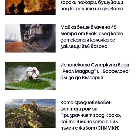
горски пожари, бушуващи
под короните на дървета
Майка беше влачена 45
метра от влак, след като
детската ѝ количка се
заклещи във вагона
Испанската Суперкупа води
„Реал Мадрид“ и „Барселона“
близо до България
Като средновековен
фентъзи роман:
Призрачният град Крако,
който в миналото е бил
пълен с живот (СНИМКИ)