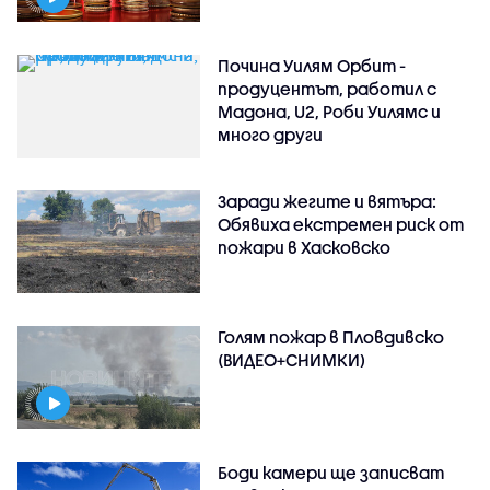
Почина Уилям Орбит -
продуцентът, работил с
Мадона, U2, Роби Уилямс и
много други
Заради жегите и вятъра:
Обявиха екстремен риск от
пожари в Хасковско
Голям пожар в Пловдивско
(ВИДЕО+СНИМКИ)
Боди камери ще записват