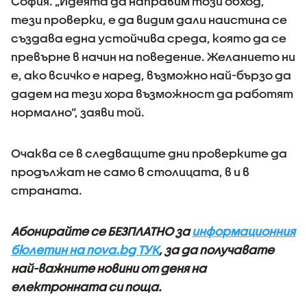
София. „Идеята да направим този обход,
тези проверки, е да видим дали наистина се
създава една устойчива среда, която да се
превърне в начин на поведение. Желанието ни
е, ако всичко е наред, възможно най-бързо да
дадем на тези хора възможност да работят
нормално“, заяви той.
Очаква се в следващите дни проверките да
продължат не само в столицата, в и в
страната.
Абонирайте се БЕЗПЛАТНО за
информационния
бюлетин на nova.bg ТУК
, за да получавате
най-важните новини от деня на
електронната си поща.