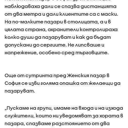
наблюдаваха дали се спазва дистанцията
от два метра и дали клиентите са с маски.
На по-малките пазари в столицата, а и в
цялата страна, охранители контролираха
колко души да пазаруват и как да бъдат
допускани до сергиите. Не липсваше и
напрежение, особено сред търговците.
Още от сутринта пред Женския пазар в
София се изви голяма опашка от желаещи да
пазаруват.
„Пускаме на групи, имаме на входа и на изхода
служители, които ни уведомяват за хората в
пазара, спазваме разстоянието от два