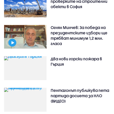
проверките на строителни
обекти в София
Огнян Минчев: За победа на
президентските избори ще
трябват минимум 1,2 млн.
гласа
Два нови горски пожара в
Гърция
Пентагонът публикува пета
партида досиета за НЛО
(ВИДЕО)