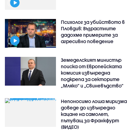
Психолог за убийството в
Пловдив: Възрастните
дадохме примерите за
агресивно поведение
Земеделският министър
поиска от Европейската
комисия извънредна
подкрепа за секторите
„Мляко“ и „Свиневъдство“
Непоносимо лоша миризма
доведе до извънредно
кацане на самолет,
пътуващ за Франкфурт
(ВИДЕО)