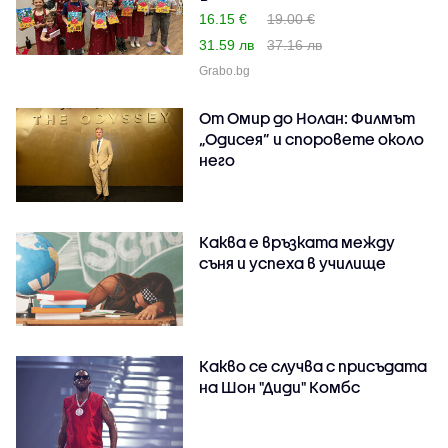
16.15 €
19.00 €
31.59 лв
37.16 лв
Grabo.bg
От Омир до Нолан: Филмът
„Одисея” и споровете около
него
Каква е връзката между
съня и успеха в училище
Какво се случва с присъдата
на Шон "Диди" Комбс