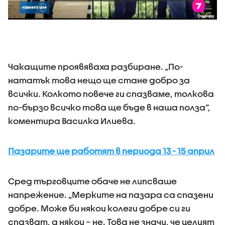
Чакащите проявяваха разбиране. „По-
нататък това нещо ще стане добро за
всички. Колкото повече ги спазваме, толкова
по-бързо всичко това ще бъде в наша полза“,
коментира Василка Илиева.
Пазарите ще работят в периода 13 - 15 април
Сред търговците обаче не липсваше
напрежение. „Мерките на пазара са спазени
добре. Може би някои колеги добре си ги
спазват, а някои – не. Това не значи, че целият