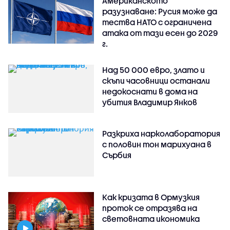
Американското
разузнаване: Русия може да
тества НАТО с ограничена
атака от тази есен до 2029
г.
Над 50 000 евро, злато и
скъпи часовници останали
недокоснати в дома на
убития Владимир Янков
Разкриха нарколаборатория
с половин тон марихуана в
Сърбия
Как кризата в Ормузкия
проток се отразява на
световната икономика