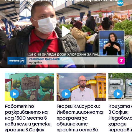
Работят по
Георги Клисурски:
Кризата 
и
разкриването на
Инвестиционната
в София:
над 1500 места в
програма за
Недовол
нови ясли и детски
общинските
заради
градини в София
проекти остава
нередов