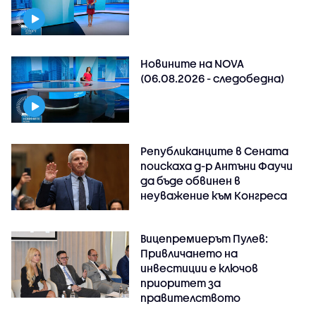
Новините на NOVA
(06.08.2026 - следобедна)
Републиканците в Сената
поискаха д-р Антъни Фаучи
да бъде обвинен в
неуважение към Конгреса
Вицепремиерът Пулев:
Привличането на
инвестиции е ключов
приоритет за
правителството