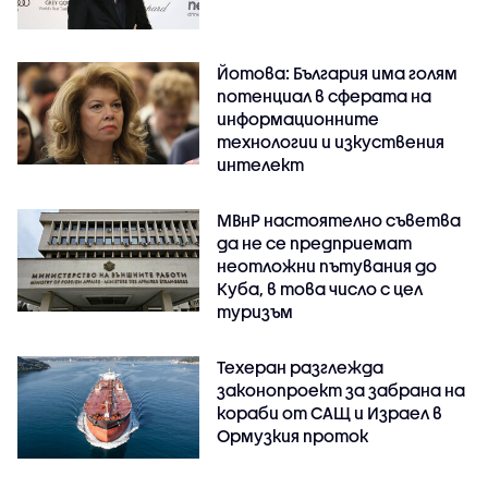
Йотова: България има голям
потенциал в сферата на
информационните
технологии и изкуствения
интелект
МВнР настоятелно съветва
да не се предприемат
неотложни пътувания до
Куба, в това число с цел
туризъм
Техеран разглежда
законопроект за забрана на
кораби от САЩ и Израел в
Ормузкия проток