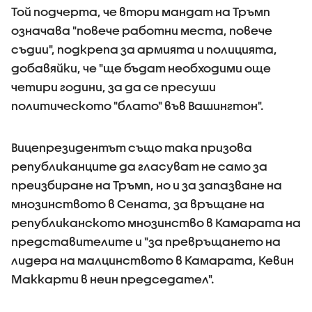
Той подчерта, че втори мандат на Тръмп
означава "повече работни места, повече
съдии", подкрепа за армията и полицията,
добавяйки, че "ще бъдат необходими още
четири години, за да се пресуши
политическото "блато" във Вашингтон".
Вицепрезидентът също така призова
републиканците да гласуват не само за
преизбиране на Тръмп, но и за запазване на
мнозинството в Сената, за връщане на
републиканското мнозинство в Камарата на
представителите и "за превръщането на
лидера на малцинството в Камарата, Кевин
Маккарти в неин председател".