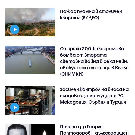
Пожар пламна в столичен
квартал (ВИДЕО)
Откриха 200-килограмова
бомба от Втората
световна война в река Рейн,
евакуираха стотици в Кьолн
(СНИМКИ)
Засилен контрол на вноса на
плодове и зеленчуци от РС
Македония, Сърбия и Турция
Почина д-р Георги
Поптодоров – дългогодишен