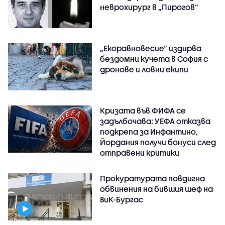
неврохирург в „Пирогов“
„Екоравновесие“ издирва
бездомни кучета в София с
дронове и ловни екипи
Кризата във ФИФА се
задълбочава: УЕФА отказва
подкрепа за Инфантино,
Йордания получи бонуси след
отправени критики
Прокуратурата повдигна
обвинения на бившия шеф на
ВиК-Бургас