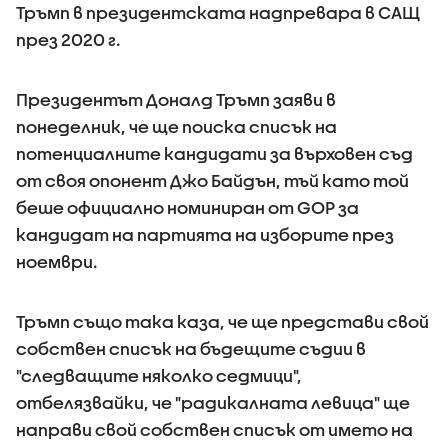
Тръмп в президентската надпревара в САЩ
през 2020 г.
Президентът Доналд Тръмп заяви в
понеделник, че ще поиска списък на
потенциалните кандидати за върховен съд
от своя опонент Джо Байдън, тъй като той
беше официално номиниран от GOP за
кандидат на партията на изборите през
ноември.
Тръмп също така каза, че ще представи свой
собствен списък на бъдещите съдии в
"следващите няколко седмици",
отбелязвайки, че "радикалната левица" ще
направи свой собствен списък от името на