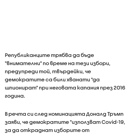
Републиканците трябва да бъде
"внимателни" по време на тези избори,
предупреди той, твърдейки, че
демократите са били хванати "да
шпионират" при неговата капания през 2016
година.
В речта си след номинацията Доналд Тръмп
заяви, че демократите "използват Covid-19,
за да откраднат изборите от