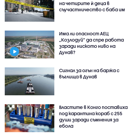
на четирите ѝ деца в
съучастничество с баба им
Има ли опасност АЕЦ
„Козлодуй” да спре работа
заради ниското ниво на
Дунав?
Сигнал за огън на баржа с
въглища в Дунав
Властите в Конго поставиха
под карантина кораб с 255
души заради съмнения за
ебола