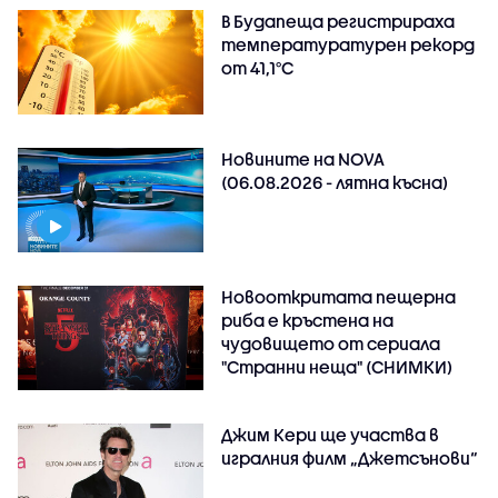
В Будапеща регистрираха
температуратурен рекорд
от 41,1°C
Новините на NOVA
(06.08.2026 - лятна късна)
Новооткритата пещерна
риба е кръстена на
чудовището от сериала
"Странни неща" (СНИМКИ)
Джим Кери ще участва в
игралния филм „Джетсънови“