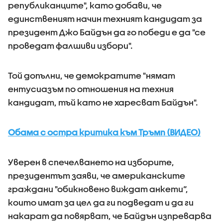
републиканците", като добави, че
единственият начин техният кандидат за
президент Джо Байдън да го победи е да "се
проведат фалшиви избори".
Той допълни, че демократите "нямат
ентусиазъм по отношения на техния
кандидат, тъй като не харесват Байдън".
Обама с остра критика към Тръмп (ВИДЕО)
Уверен в спечелването на изборите,
президентът заяви, че американските
граждани "обикновено виждат анкети“,
които имат за цел да ги подведат и да ги
накарат да повярват, че Байдън изпреварва