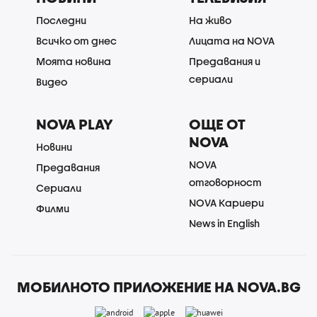
Последни
На живо
Всичко от днес
Лицата на NOVA
Моята новина
Предавания и
сериали
Видео
NOVA PLAY
ОЩЕ ОТ
NOVA
Новини
NOVA
Предавания
отговорност
Сериали
NOVA Кариери
Филми
News in English
МОБИЛНОТО ПРИЛОЖЕНИЕ НА NOVA.BG