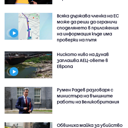
Всяка държава членка на ЕС
може да реши да ограничи
споделянето в приложения
на информация къде има
проверки на пътя
Ниското ниво на Дунав
заплашва АЕЦ-овете в
Европа
Румен Радев разговаря с
министъра на външните
работи на Великобритания
Обвиниха майка за убийство