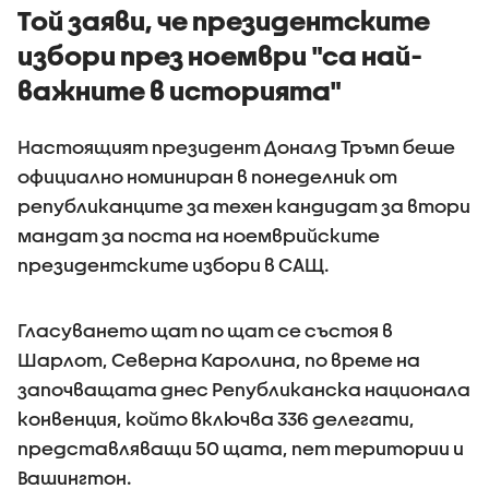
Той заяви, че президентските
избори през ноември "са най-
важните в историята"
Настоящият президент Доналд Тръмп беше
официално номиниран в понеделник от
републиканците за техен кандидат за втори
мандат за поста на ноемврийските
президентските избори в САЩ.
Гласуването щат по щат се състоя в
Шарлот, Северна Каролина, по време на
започващата днес Републиканска национала
конвенция, който включва 336 делегати,
представляващи 50 щата, пет територии и
Вашингтон.