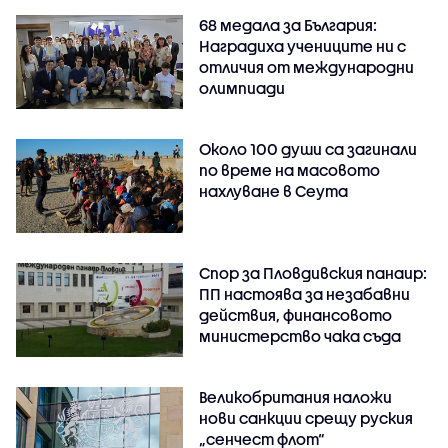
68 медала за България:
Наградиха учениците ни с
отличия от международни
олимпиади
Около 100 души са загинали
по време на масовото
нахлуване в Сеута
Спор за Пловдивския панаир:
ПП настоява за незабавни
действия, финансовото
министерство чака съда
Великобритания наложи
нови санкции срещу руския
„сенчест флот“