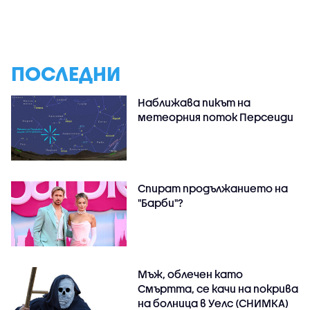
ПОСЛЕДНИ
Наближава пикът на
метеорния поток Персеиди
Спират продължанието на
"Барби"?
Мъж, облечен като
Смъртта, се качи на покрива
на болница в Уелс (СНИМКА)