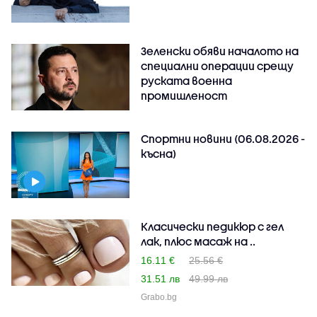
Зеленски обяви началото на
специални операции срещу
руската военна
промишленост
Спортни новини (06.08.2026 -
късна)
Класически педикюр с гел
лак, плюс масаж на ..
16.11 €
25.56 €
31.51 лв
49.99 лв
Grabo.bg