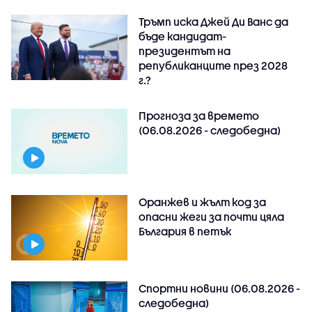
Тръмп иска Джей Ди Ванс да
бъде кандидат-
президентът на
републиканците през 2028
г.?
Прогноза за времето
(06.08.2026 - следобедна)
Оранжев и жълт код за
опасни жеги за почти цяла
България в петък
Спортни новини (06.08.2026 -
следобедна)