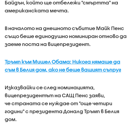
Байдън, който ще отбележи "смъртта" на
американската мечта.
В началото на днешното събитие Майк Пенс
също беше единодушно номиниран отново да
заеме поста на вицепрезидент.
Тръмп към Мишел Обама: Никога нямаше да
съм в Белия дом, ако не беше вашият съпруг
Изказвайки се след номинацията,
вицепрезидентът на САЩ Пенс заяви,
че страната се нуждае от "още четири
години" с президента Доналд Тръмп в Белия
дом.