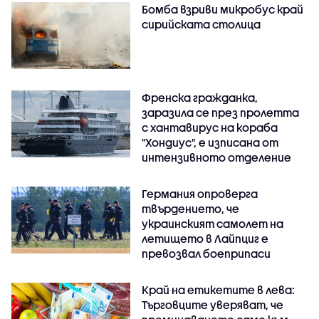
Бомба взриви микробус край
сирийската столица
Френска гражданка,
заразила се през пролетта
с хантавирус на кораба
"Хондиус", е изписана от
интензивното отделение
Германия опроверга
твърдението, че
украинският самолет на
летището в Лайпциг е
превозвал боеприпаси
Край на етикетите в лева:
Търговците уверяват, че