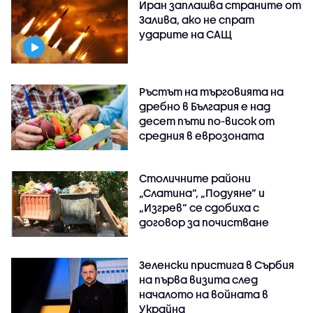
Иран заплашва страните от
Залива, ако не спрат
ударите на САЩ
Ръстът на търговията на
дребно в България е над
десет пъти по-висок от
средния в еврозоната
Столичните райони
„Слатина“, „Подуяне“ и
„Изгрев“ се сдобиха с
договор за почистване
Зеленски пристига в Сърбия
на първа визита след
началото на войната в
Украйна