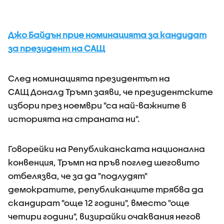
Джо Байдън прие номинацията за кандидат
за президент на САЩ
След номинацията президентът на
САЩ Доналд Тръмп заяви, че президентските
избори през ноември "са най-важните в
историята на страната ни".
Говорейки на Републиканската национална
конвенция, Тръмп на пръв поглед шеговито
отбелязва, че за да "подлудят"
демократите, републиканците трябва да
скандират "още 12 години", вместо "още
четири години", визирайки очаквания негов