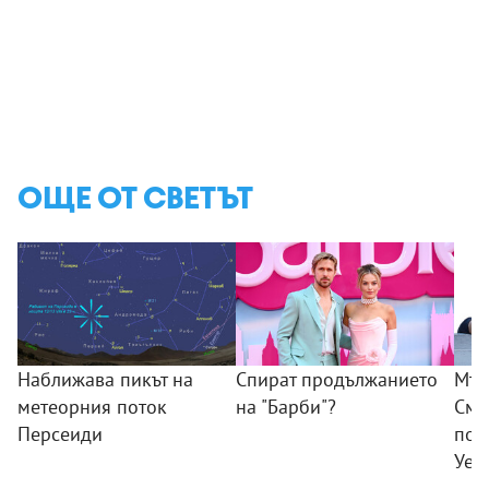
ОЩЕ ОТ СВЕТЪТ
Наближава пикът на
Спират продължанието
Мъж
метеорния поток
на "Барби"?
Смъ
Персеиди
пок
Уел