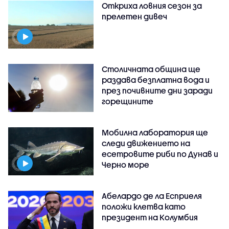
Откриха ловния сезон за
прелетен дивеч
Столичната община ще
раздава безплатна вода и
през почивните дни заради
горещините
Мобилна лаборатория ще
следи движението на
есетровите риби по Дунав и
Черно море
Абелардо де ла Есприеля
положи клетва като
президент на Колумбия