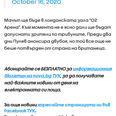
October 16, 2020
Мачът ще бъде в лондонската зала "О2
Арена". Към момента не е ясно дали ще бъдат
допуснати зрители по трибуните. Преди два
дни Пулев анонсира двубоя, но той все още не
беше потвърден от страна на британеца.
Абонирайте се БЕЗПЛАТНО за
информационния
бюлетин на nova.bg ТУК
, за да получавате
най-важните новини от деня на
електронната си поща.
За още новини
харесайте страницата ни във
Facebook ТУК
.