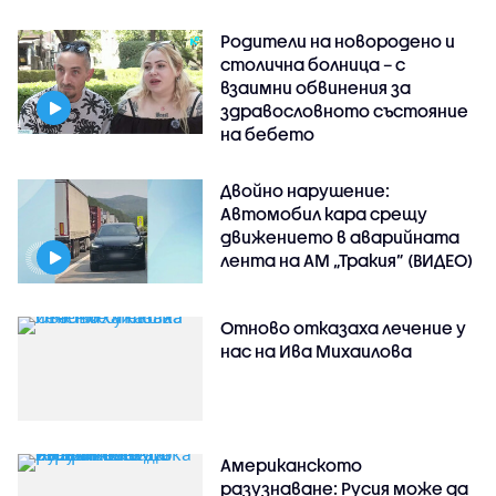
Родители на новородено и
столична болница – с
взаимни обвинения за
здравословното състояние
на бебето
Двойно нарушение:
Автомобил кара срещу
движението в аварийната
лента на АМ „Тракия” (ВИДЕО)
Отново отказаха лечение у
нас на Ива Михаилова
Американското
разузнаване: Русия може да