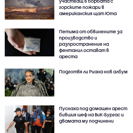
участващ в борбата с
горските пожари в
американския щат Юта
Петима от обвинените за
производство и
разпространение на
фентанил остават в
ареста
Подготвя ли Риана нов албум
Пуснаха под домашен арест
бившия шеф на ВиК-Бургас и
двамата му подчинени