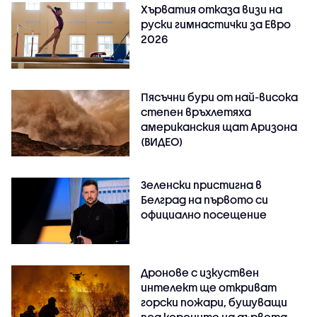
Хърватия отказа визи на
руски гимнастички за Евро
2026
Пясъчни бури от най-висока
степен връхлетяха
американския щат Аризона
(ВИДЕО)
Зеленски пристигна в
Белград на първото си
официално посещение
Дронове с изкуствен
интелект ще откриват
горски пожари, бушуващи
под короните на дървета