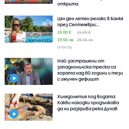
открита
Цял ден летен релакс в Банкя
през Септември:..
10.00 €
15.00 €
19.56 лв
29.34 лв
Grabo.bg
Най-застрашени от
западнонилска треска са
хората над 60 години и тези
с имунен дефицит
Хилядолетия под водата:
Какви находки продължава
да ни разкрива река Дунав