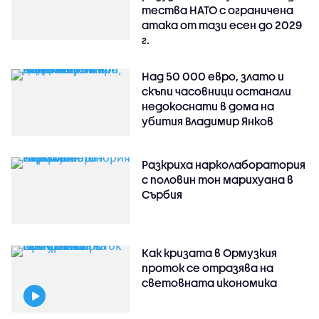
тества НАТО с ограничена
атака от тази есен до 2029
г.
Над 50 000 евро, злато и
скъпи часовници останали
недокоснати в дома на
убития Владимир Янков
Разкриха нарколаборатория
с половин тон марихуана в
Сърбия
Как кризата в Ормузкия
проток се отразява на
световната икономика