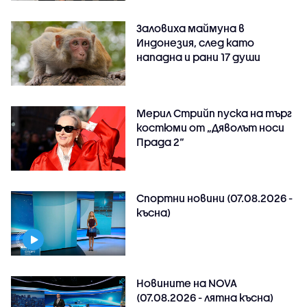
Заловиха маймуна в
Индонезия, след като
нападна и рани 17 души
Мерил Стрийп пуска на търг
костюми от „Дяволът носи
Прада 2“
Спортни новини (07.08.2026 -
късна)
Новините на NOVA
(07.08.2026 - лятна късна)