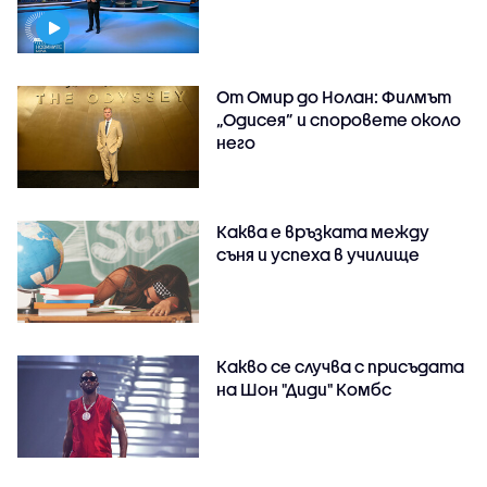
От Омир до Нолан: Филмът
„Одисея” и споровете около
него
Каква е връзката между
съня и успеха в училище
Какво се случва с присъдата
на Шон "Диди" Комбс