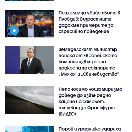
Психолог за убийството в
Пловдив: Възрастните
дадохме примерите за
агресивно поведение
Земеделският министър
поиска от Европейската
комисия извънредна
подкрепа за секторите
„Мляко“ и „Свиневъдство“
Непоносимо лоша миризма
доведе до извънредно
кацане на самолет,
пътуващ за Франкфурт
(ВИДЕО)
Порой и градушка удариха