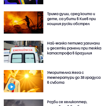
Трима души, сред които и
дете, са убити в Киев при
нощния руски обстрел
Най-малко петима загинали
и десетки ранени при тежка
катастрофа в Бразилия
Уморителна жега с
температури до 38 градуса
в събота
Разби се хеликоптер,