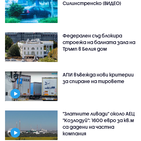
Силинстренско (ВИДЕО)
Федерален съд блокира
строежа на балната зала на
Тръмп в Белия дом
АПИ въвежда нови критерии
за спиране на тировете
"Златните ливади" около АЕЦ
"Козлодуй": 1600 евро за кв.м
са дадени на частна
компания