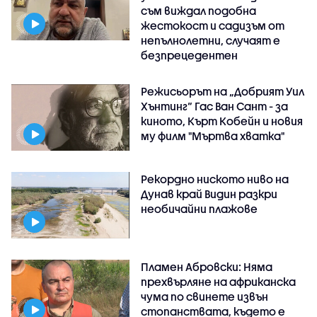
съм виждал подобна
жестокост и садизъм от
непълнолетни, случаят е
безпрецедентен
Режисьорът на „Добрият Уил
Хънтинг“ Гас Ван Сант - за
киното, Кърт Кобейн и новия
му филм "Мъртва хватка"
Рекордно ниското ниво на
Дунав край Видин разкри
необичайни плажове
Пламен Абровски: Няма
прехвърляне на африканска
чума по свинете извън
стопанствата, където е