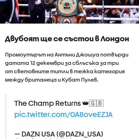
Двубоят ще се състои в Лондон
Промоутърът на Антъни Джошуа потвърди
датата 12 декември за сблъсъка за три
от световните титли в тежка категория
между британеца и Кубат Пулев.
The Champ Returns 👑🇬🇧
pic.twitter.com/0A8oveEZJA
— DAZN USA (@DAZN_USA)