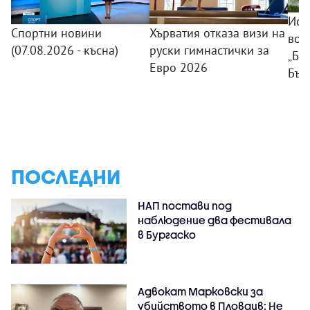
Исп
Спортни новини
Хърватия отказа визи на
вод
(07.08.2026 - късна)
руски гимнастички за
„Ба
Евро 2026
Бъл
ПОСЛЕДНИ
НАП постави под
наблюдение два фестивала
в Бургаско
Адвокат Марковски за
убийството в Пловдив: Не