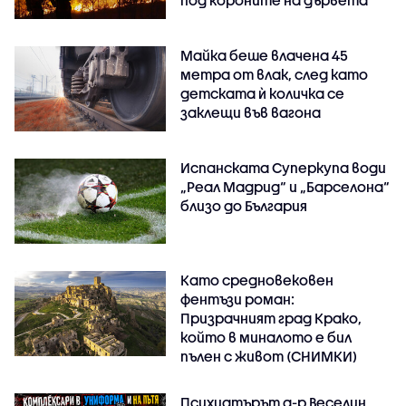
Майка беше влачена 45
метра от влак, след като
детската ѝ количка се
заклещи във вагона
Испанската Суперкупа води
„Реал Мадрид“ и „Барселона“
близо до България
Като средновековен
фентъзи роман:
Призрачният град Крако,
който в миналото е бил
пълен с живот (СНИМКИ)
Психиатърът д-р Веселин