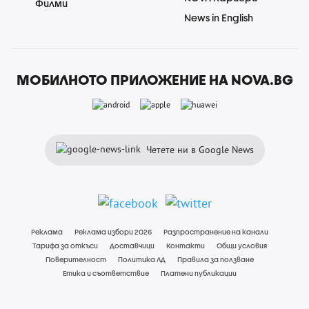
Филми
News in English
МОБИЛНОТО ПРИЛОЖЕНИЕ НА NOVA.BG
Четете ни в Google News
Реклама
Реклама избори 2026
Разпространение на канали
Тарифа за откъси
Доставчици
Контакти
Общи условия
Поверителност
Политика ЛД
Правила за ползване
Етика и съответствие
Платени публикации