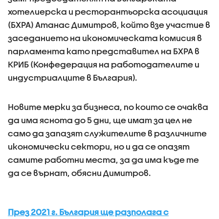
хотелиерска и ресторантьорска асоциация
(БХРА) Атанас Димитров, който взе участие в
заседанието на икономическата комисия в
парламента като представител на БХРА в
КРИБ (Конфедерация на работодателите и
индустриалците в България).
Новите мерки за бизнеса, по които се очаква
да има яснота до 5 дни, ще имат за цел не
само да запазят служителите в различните
икономически сектори, но и да се опазят
самите работни места, за да има къде те
да се върнат, обясни Димитров.
През 2021 г. България ще разполага с