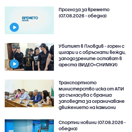
Прогноза за времето
(07.08.2026 - обедна)
Убитият в Пловдив - горен с
цигари и с обръснати вежди,
заподозрените остават в
ареста (ВИДЕО+СНИМКИ)
Транспортното
министерство иска от АПИ
да съгласува с бранша
заповедта за ограничаване
движението на камиони
Спортни новини (07.08.2026 -
обедна)