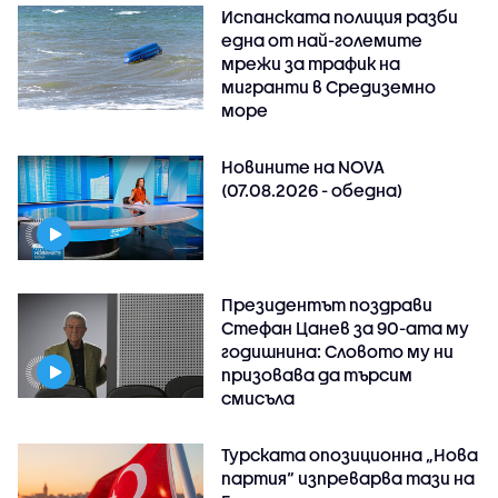
Испанската полиция разби
една от най-големите
мрежи за трафик на
мигранти в Средиземно
море
Новините на NOVA
(07.08.2026 - обедна)
Президентът поздрави
Стефан Цанев за 90-ата му
годишнина: Словото му ни
призовава да търсим
смисъла
Турската опозиционна „Нова
партия“ изпреварва тази на