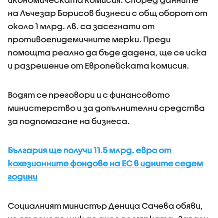
на Лъчезар Борисов бизнеси с общ оборот от
около 1 млрд. лв. са засегнати от
противоепидемичните мерки. Преди
помощта реално да бъде дадена, ще се иска
и разрешение от Европейската комисия.
Водят се преговори и с финансовото
министерство и за допълнителни средства
за подпомагане на бизнеса.
България ще получи 11.5 млрд. евро от
кохезионните фондове на ЕС в идните седем
години
Социалният министър Деница Сачева обяви,