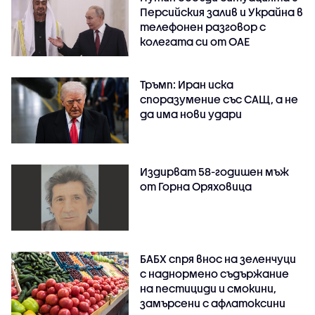
Персийския залив и Украйна в
телефонен разговор с
колегата си от ОАЕ
Тръмп: Иран иска
споразумение със САЩ, а не
да има нови удари
Издирват 58-годишен мъж
от Горна Оряховица
БАБХ спря внос на зеленчуци
с наднормено съдържание
на пестициди и смокини,
замърсени с афлатоксини