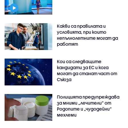
Какви са правилата и
условията, при които
непълнолетните могат да
работят
Кои са следващите
кандидати за ЕС и кога
могат да станат част от
Съюза
Полицията предупреждава
за мними „лечители“ от
Родопите и „чудодейни“
мехлеми