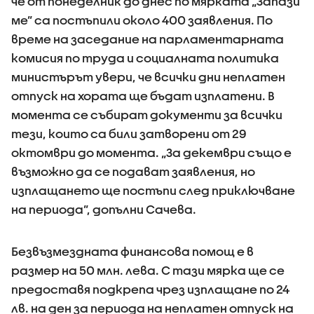
че от понеделник до днес по мярката „Запази
ме” са постъпили около 400 заявления. По
време на заседание на парламентарната
комисия по труда и социалната политика
министърът увери, че всички дни неплатен
отпуск на хората ще бъдат изплатени. В
момента се събират документи за всички
тези, които са били затворени от 29
октомври до момента. „За декември също е
възможно да се подават заявления, но
изплащането ще постъпи след приключване
на периода”, допълни Сачева.
Безвъзмездната финансова помощ е в
размер на 50 млн. лева. С тази мярка ще се
предоставя подкрепа чрез изплащане по 24
лв. на ден за периода на неплатен отпуск на