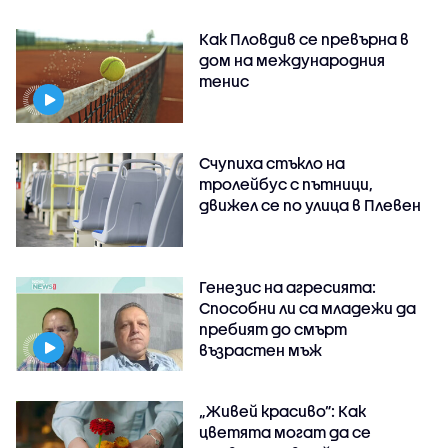
Как Пловдив се превърна в
дом на международния
тенис
Счупиха стъкло на
тролейбус с пътници,
движел се по улица в Плевен
Генезис на агресията:
Способни ли са младежи да
пребият до смърт
възрастен мъж
„Живей красиво”: Как
цветята могат да се