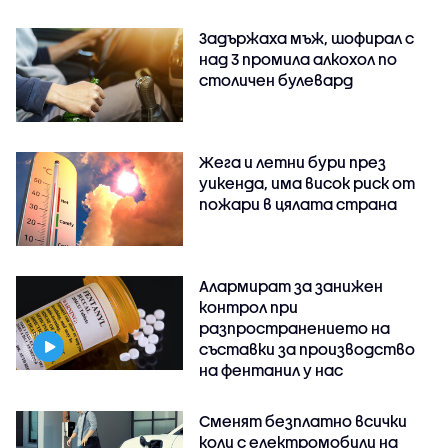
Задържаха мъж, шофирал с
над 3 промила алкохол по
столичен булевард
Жега и летни бури през
уикенда, има висок риск от
пожари в цялата страна
Алармират за занижен
контрол при
разпространението на
съставки за производство
на фентанил у нас
Сменят безплатно всички
коли с електромобили на