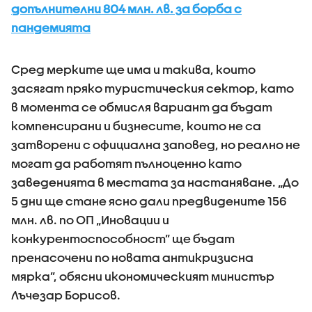
допълнителни 804 млн. лв. за борба с
пандемията
Сред мерките ще има и такива, които
засягат пряко туристическия сектор, като
в момента се обмисля вариант да бъдат
компенсирани и бизнесите, които не са
затворени с официална заповед, но реално не
могат да работят пълноценно като
заведенията в местата за настаняване. „До
5 дни ще стане ясно дали предвидените 156
млн. лв. по ОП „Иновации и
конкурентоспособност” ще бъдат
пренасочени по новата антикризисна
мярка”, обясни икономическият министър
Лъчезар Борисов.