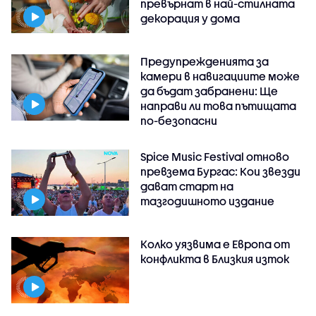
превърнат в най-стилната
декорация у дома
Предупрежденията за
камери в навигациите може
да бъдат забранени: Ще
направи ли това пътищата
по-безопасни
Spice Music Festival отново
превзема Бургас: Кои звезди
дават старт на
тазгодишното издание
Колко уязвима е Европа от
конфликта в Близкия изток