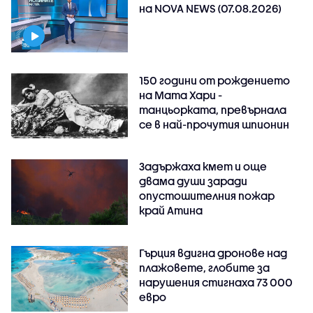
на NOVA NEWS (07.08.2026)
150 години от рождението
на Мата Хари -
танцьорката, превърнала
се в най-прочутия шпионин
Задържаха кмет и още
двама души заради
опустошителния пожар
край Атина
Гърция вдигна дронове над
плажовете, глобите за
нарушения стигнаха 73 000
евро