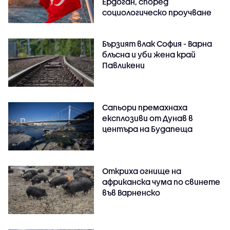
Ердоган, според
социологическо проучване
Бързият влак София - Варна
блъсна и уби жена край
Павликени
Сапьори премахнаха
експлозиви от Дунав в
центъра на Будапеща
Откриха огнище на
африканска чума по свинете
във Варненско