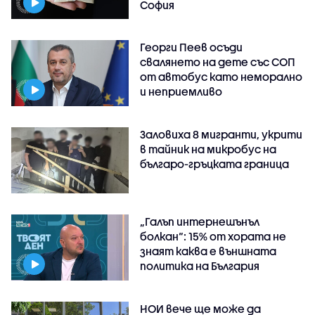
София
Георги Пеев осъди
свалянето на дете със СОП
от автобус като неморално
и неприемливо
Заловиха 8 мигранти, укрити
в тайник на микробус на
българо-гръцката граница
„Галъп интернешънъл
болкан“: 15% от хората не
знаят каква е външната
политика на България
НОИ вече ще може да