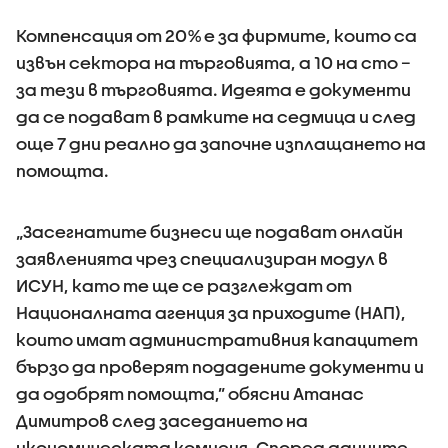
Компенсация от 20% е за фирмите, които са
извън сектора на търговията, а 10 на сто –
за тези в търговията. Идеята е документи
да се подават в рамките на седмица и след
още 7 дни реално да започне изплащането на
помощта.
„Засегнатите бизнеси ще подават онлайн
заявленията чрез специализиран модул в
ИСУН, като те ще се разглеждат от
Националната агенция за приходите (НАП),
които имат административния капацитет
бързо да проверят подадените документи и
да одобрят помощта,” обясни Атанас
Димитров след заседанието на
икономическата комисия. Според данните