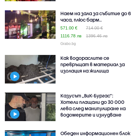
Наем на зала за събитие до 6
часа, плюс барм..
571.00 €
714.00 €
1116.78 лв
1396.46 лв
Grabo.bg
Как водораслите се
превръщат в материал за
изолация на жилища
Казусът „ВиК-Бургас“:
Хотели плащали до 30 000
лева след манипулиране на
водомерите и изнудване
Обеден информационен блок