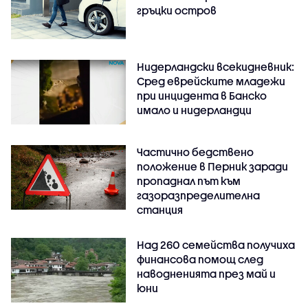
гръцки остров
Нидерландски всекидневник:
Сред еврейските младежи
при инцидента в Банско
имало и нидерландци
Частично бедствено
положение в Перник заради
пропаднал път към
газоразпределителна
станция
Над 260 семейства получиха
финансова помощ след
наводненията през май и
юни