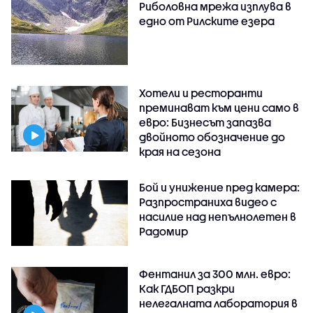
Риболовна мрежа изплува в
едно от Рилските езера
Хотели и ресторанти
преминават към цени само в
евро: Бизнесът запазва
двойното обозначение до
края на сезона
Бой и унижение пред камера:
Разпространиха видео с
насилие над непълнолетен в
Радомир
Фентанил за 300 млн. евро:
Как ГДБОП разкри
нелегалната лаборатория в