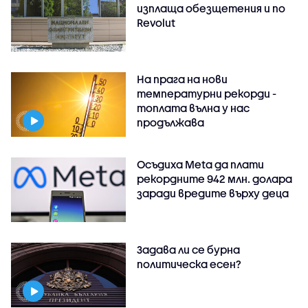
изплаща обезщетения и по
Revolut
На прага на нови
температурни рекорди -
топлата вълна у нас
продължава
Осъдиха Meta да плати
рекордните 942 млн. долара
заради вредите върху деца
Задава ли се бурна
политическа есен?