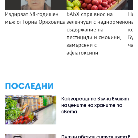
Издирват 58-годишен
БАБХ спря внос на
Пов
мъж от Горна Оряховица
зеленчуци с наднормено
на 
съдържание на
коо
пестициди и смокини,
Бур
замърсени с
час
афлатоксини
ПОСЛЕДНИ
Как горещите вълни влияят
на цените на храните по
света
Путин обсъди ситуацията в