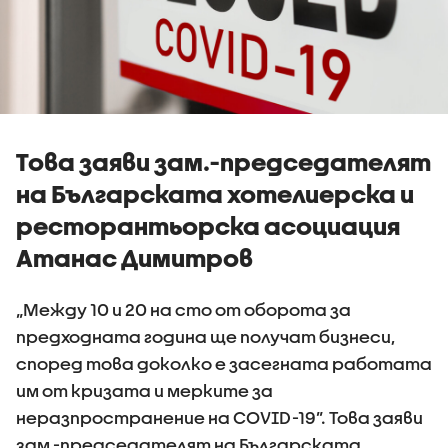
Това заяви зам.-председателят
на Българската хотелиерска и
ресторантьорска асоциация
Атанас Димитров
„Между 10 и 20 на сто от оборота за
предходната година ще получат бизнеси,
според това доколко е засегната работата
им от кризата и мерките за
неразпространение на COVID-19”. Това заяви
зам.-председателят на Българската