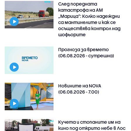
След поредната
катастрофа на АМ
„Марица”: Колко надеждни
са мантинелите и как се
осъществява контрол над
шофьорите
Прогноза за времето
(06.08.2026 - сутрешна)
Новините на NOVA
(06.08.2026 - 7.00)
Кучета и стопаните им на
кино под открито небе в Лос