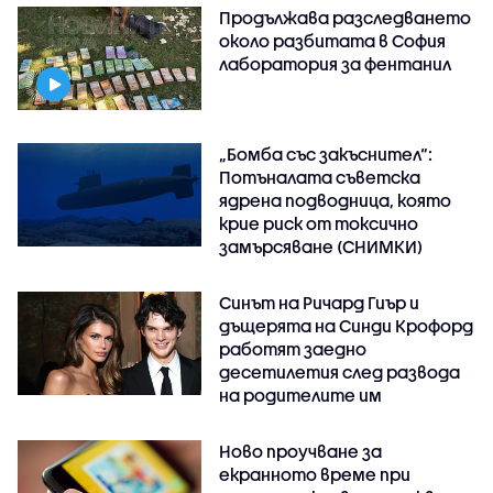
Продължава разследването
около разбитата в София
лаборатория за фентанил
„Бомба със закъснител“:
Потъналата съветска
ядрена подводница, която
крие риск от токсично
замърсяване (СНИМКИ)
Синът на Ричард Гиър и
дъщерята на Синди Крофорд
работят заедно
десетилетия след развода
на родителите им
Ново проучване за
екранното време при