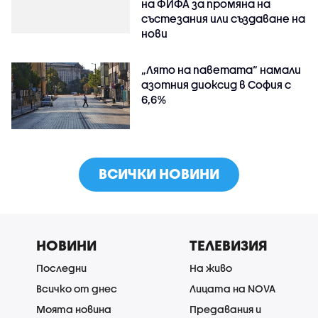
на ФИФА за промяна на
състезания или създаване на
нови
„Лято на паветата“ намали
азотния диоксид в София с
6,6%
ВСИЧКИ НОВИНИ
НОВИНИ
ТЕЛЕВИЗИЯ
Последни
На живо
Всичко от днес
Лицата на NOVA
Моята новина
Предавания и