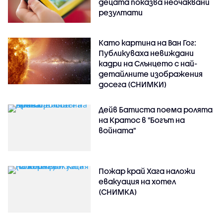
децата показва неочаквани
резултати
Като картина на Ван Гог:
Публикуваха невиждани
кадри на Слънцето с най-
детайлните изображения
досега (СНИМКИ)
Дейв Батиста поема ролята
на Кратос в "Богът на
войната"
Пожар край Хага наложи
евакуация на хотел
(СНИМКА)