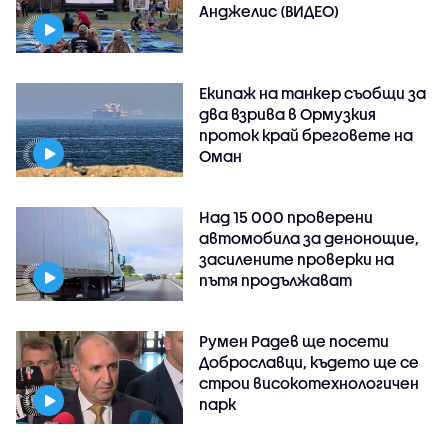
Анджелис (ВИДЕО)
Екипаж на танкер съобщи за
два взрива в Ормузкия
проток край бреговете на
Оман
Над 15 000 проверени
автомобила за денонощие,
засилените проверки на
пътя продължават
Румен Радев ще посети
Доброславци, където ще се
строи високотехнологичен
парк