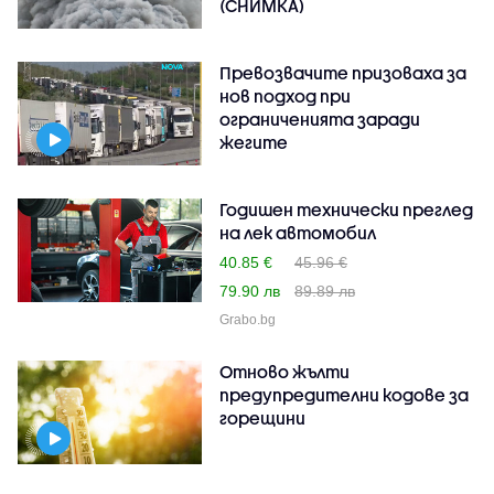
(СНИМКА)
Превозвачите призоваха за
нов подход при
ограниченията заради
жегите
Годишен технически преглед
на лек автомобил
40.85 €
45.96 €
79.90 лв
89.89 лв
Grabo.bg
Отново жълти
предупредителни кодове за
горещини