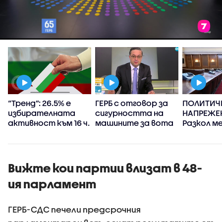
“Тренд”: 26.5% е
ГЕРБ с отговор за
ПОЛИТИЧ
избирателната
сигурността на
НАПРЕЖЕ
активност към 16 ч.
машините за вота
Разкол м
е
партиите
на 48-ия
Вижте кои партии влизат в 48-
ия парламент
ГЕРБ-СДС печели предсрочния