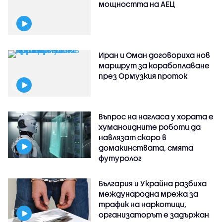
мощността на АЕЦ
Иран и Оман договориха нов
маршрут за корабоплаване
през Ормузкия проток
Въпрос на нагласа у хората е
хуманоидните роботи да
навлязат скоро в
домакинствата, смята
футуролог
България и Украйна разбиха
международна мрежа за
трафик на наркотици,
организаторът е задържан