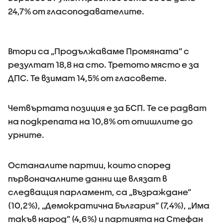
24,7% от гласоподавателите.
Втори са „Продължаваме Промяната” с
резултат 18,8 на сто. Третото място е за
ДПС. Те взимат 14,5% от гласовете.
Четвъртата позиция е за БСП. Те се радват
на подкрепата на 10,8% от отишлите до
урните.
Останалите партии, които според
първоначалните данни ще влязат в
следващия парламент, са „Възраждане”
(10,2%), „Демократична България” (7,4%), „Има
такъв народ” (4,6%) и партията на Стефан