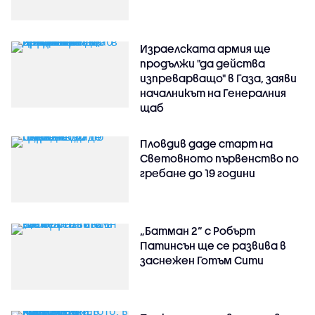
Израелската армия ще
продължи "да действа
изпреварващо" в Газа, заяви
началникът на Генералния
щаб
Пловдив даде старт на
Световното първенство по
гребане до 19 години
„Батман 2“ с Робърт
Патинсън ще се развива в
заснежен Готъм Сити