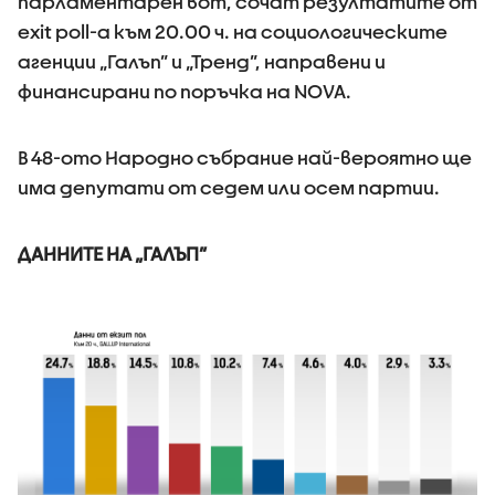
парламентарен вот, сочат резултатите от
exit poll-а към 20.00 ч. на социологическите
агенции „Галъп” и „Тренд”, направени и
финансирани по поръчка на NOVA.
В 48-ото Народно събрание най-вероятно ще
има депутати от седем или осем партии.
ДАННИТЕ НА „ГАЛЪП”