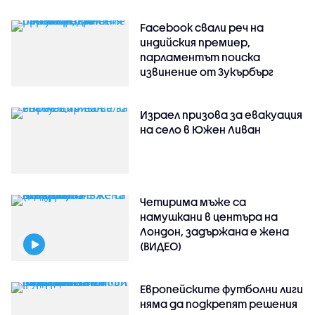
Facebook свали реч на
индийския премиер,
парламентът поиска
извинение от Зукърбърг
Израел призова за евакуация
на село в Южен Ливан
Четирима мъже са
намушкани в центъра на
Лондон, задържана е жена
(ВИДЕО)
Европейските футболни лиги
няма да подкрепят решения