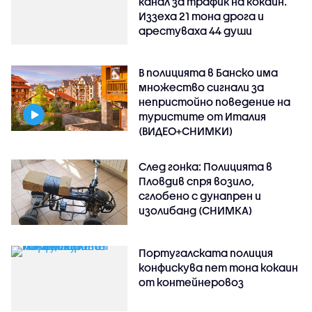
канал за трафик на кокаин.
Иззеха 21 тона дрога и
арестуваха 44 души
В полицията в Банско има
множество сигнали за
непристойно поведение на
туристите от Италия
(ВИДЕО+СНИМКИ)
След гонка: Полицията в
Пловдив спря возило,
сглобено с дунапрен и
изолибанд (СНИМКА)
Португалската полиция
конфискува пет тона кокаин
от контейнеровоз