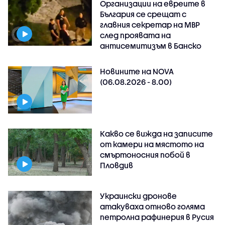
Организации на евреите в
България се срещат с
главния секретар на МВР
след проявата на
антисемитизъм в Банско
Новините на NOVA
(06.08.2026 - 8.00)
Какво се вижда на записите
от камери на мястото на
смъртоносния побой в
Пловдив
Украински дронове
атакуваха отново голяма
петролна рафинерия в Русия