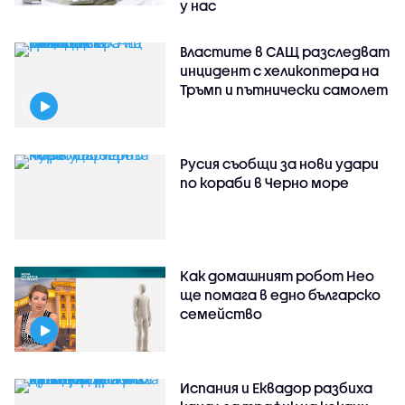
у нас
Властите в САЩ разследват
инцидент с хеликоптера на
Тръмп и пътнически самолет
Русия съобщи за нови удари
по кораби в Черно море
Как домашният робот Нео
ще помага в едно българско
семейство
Испания и Еквадор разбиха