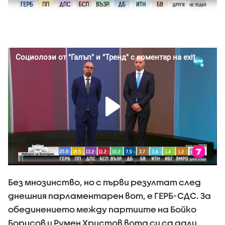
Без мнозинство, но с първи резултат след
днешния парламентарен вот, е ГЕРБ-СДС. За
обединението между партиите на Бойко
Борисов и Румен Христов вота си са дали