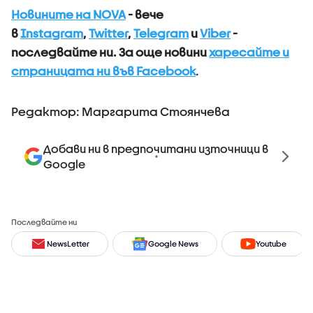
Новините на NOVA
- вече
в
Instagram
,
Twitter
,
Telegram
и
Viber
-
последвайте ни.
За още новини
харесайте и
страницата ни във Facebook
.
Редактор: Маргарита Стоянчева
Добави ни в предпочитани източници в
Google
Последвайте ни
NewsLetter
Google News
Youtube