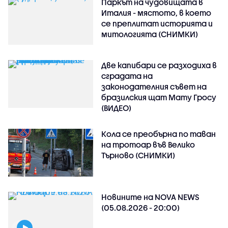
Паркът на чудовищата в
Италия - мястото, в което
се преплитат историята и
митологията (СНИМКИ)
Две капибари се разходиха в
сградата на
законодателния съвет на
бразилския щат Мату Гросу
(ВИДЕО)
Кола се преобърна по таван
на тротоар във Велико
Търново (СНИМКИ)
Новините на NOVA NEWS
(05.08.2026 - 20:00)