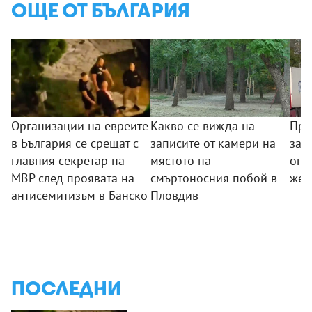
ОЩЕ ОТ БЪЛГАРИЯ
Организации на евреите
Какво се вижда на
Пре
в България се срещат с
записите от камери на
за 
главния секретар на
мястото на
огр
МВР след проявата на
смъртоносния побой в
жег
антисемитизъм в Банско
Пловдив
ПОСЛЕДНИ