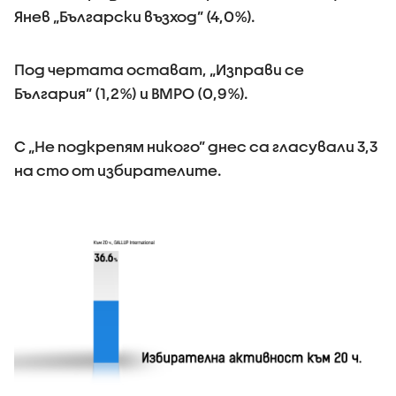
Янев „Български възход” (4,0%).
Под чертата остават, „Изправи се
България” (1,2%) и ВМРО (0,9%).
С „Не подкрепям никого” днес са гласували 3,3
на сто от избирателите.