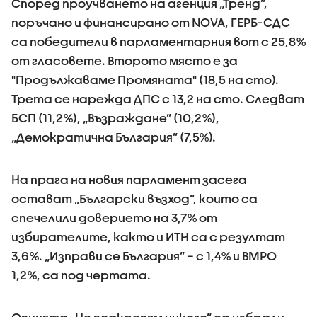
Според проучването на агенция „Тренд”,
поръчано и финансирано от NOVA, ГЕРБ-СДС
са победители в парламентарния вот с 25,8%
от гласовете. Второто място е за
"Продължаваме Промяната" (18,5 на сто).
Трета се нарежда ДПС с 13,2 на сто. Следват
БСП (11,2%), „Възраждане” (10,2%),
„Демократична България” (7,5%).
На прага на новия парламент засега
остават „Български възход”, които са
спечелили доверието на 3,7% от
избирателите, както и ИТН са с резултат
3,6%. „Изправи се България” – с 1,4% и ВМРО
1,2%, са под чертата.