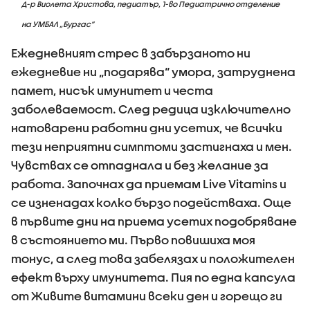
Д-р Виолета Христова, педиатър, 1-во Педиатрично отделение
на УМБАЛ „Бургас”
Ежедневният стрес в забързаното ни
ежедневие ни „подарява“ умора, затруднена
памет, нисък имунитет и честа
заболеваемост. След редица изключително
натоварени работни дни усетих, че всички
тези неприятни симптоми застигнаха и мен.
Чувствах се отпаднала и без желание за
работа. Започнах да приемам Live Vitamins и
се изненадах колко бързо подействаха. Още
в първите дни на приема усетих подобряване
в състоянието ми. Първо повишиха моя
тонус, а след това забелязах и положителен
ефект върху имунитета. Пия по една капсула
от Живите витамини всеки ден и горещо ги