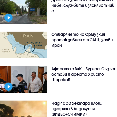
небе, службите изясняват чий
е
Отварянето на Ормузкия
проток зависи от САЩ, заяви
Иран
Аферата с ВиК – Бургас: Съдът
остави в ареста Христо
Широков
Над 4000 хектара площ
изгоряха в Андалусия
(ВИДЕО+СНИМКИ)