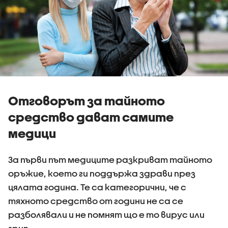
Отговорът за тайното
средство дават самите
медици
За първи път медиците разкриват тайното
оръжие, което ги поддържа здрави през
цялата година. Те са категорични, че с
тяхното средство от години не са се
разболявали и не помнят що е то вирус или