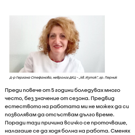
Д-р Гергана Стефанова, невролог ДКЦ – „кв. Изток“, гр. Перник
Преди повече от 5 години боледувах много
често, без значение от сезона. Предвид
естеството на работата ми не можех да си
позволявам да отсъствам дълго време.
Поради тази причина всичко се проточваше,
налагаше се да ходя болна на работа. Сменях