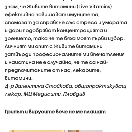
знам, че Живите витамини (Live Vitamins)
ефективно повишават имунитета,
спомагат за справяне със стреса и умората
и дори подобряват концентрацията и
зрението, така че те бяха моят първи избор.
Личният ми опит с Живите витамини
затвърди професионалните ми впечатления
и наистина не е случайно, че те са най-
предпочитаните от нас, лекарите,
витамини.
Д-р Валентина Стойкова, общопрактикуващ
лекар, МЦ Медисити, Пловдив
Грипът и вирусите вече не ме плашат