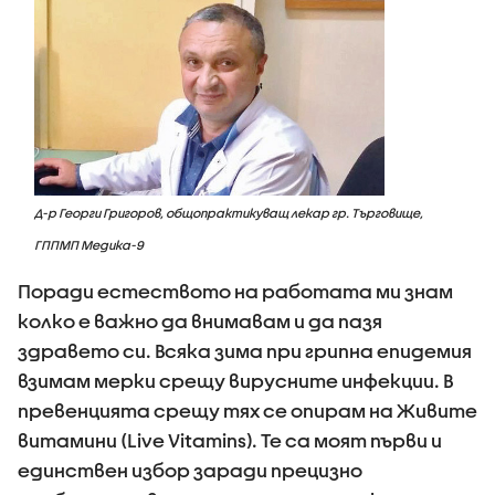
Д-р Георги Григоров, общопрактикуващ лекар гр. Търговище,
ГППМП Медика-9
Поради естеството на работата ми знам
колко е важно да внимавам и да пазя
здравето си. Всяка зима при грипна епидемия
взимам мерки срещу вирусните инфекции. В
превенцията срещу тях се опирам на Живите
витамини (Live Vitamins). Те са моят първи и
единствен избор заради прецизно