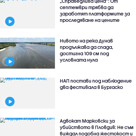
„Справедлива цена“: От
септември трябва да
заработят платформите за
проследяване на цените
Нивото на река Дунав
продължава да спада,
достигна 109 см под
условната нула
НАП постави под наблюдение
два фестивала в Бургаско
Адвокат Марковски за
убийството в Пловдив: Не съм
виждал подобна жестокост и