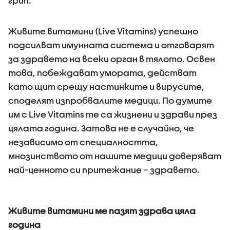
грип.
Живите витамини (Live Vitamins) успешно
подсилват имунната система и отговарят
за здравето на всеки орган в тялото. Освен
това, побеждават умората, действат
като щит срещу настинките и вирусите,
споделят изпробвалите медици. По думите
им с Live Vitamins те са жизнени и здрави през
цялата година. Затова не е случайно, че
независимо от специалността,
мнозинството от нашите медици доверяват
най-ценното си притежание – здравето.
Живите витамини ме пазят здрава цяла
година