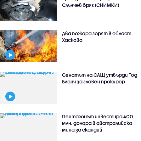
Слънчев бряг (СНИМКИ)
Два пожара горят в област
Хасково
Сенатът на САЩ утвърди Тод
Бланч за главен прокурор
Пентагонът инвестира 400
млн. долара в австралийска
мина за скандий