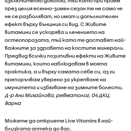
изключително доволни, тъй като при прием
през целия есенно-зимен сезон те не само че
не се разболяват, но имат и допълнителен
ефект върху външния си вид. С Живите
витамини се ускорява и лечението на
остеопорозата, тъй като те доставят най-
важните за здравето на костите минерали.
Предвид всички позитивни ефекти на Живите
витамини, които наблюдавам в моята
практика, а и върху самата себе си, аз ги
препоръчвам уверено за укрепване на
имунитета и избягване на зимните болести.
Д-р Ани Михайлова, ревматолог, 04 ДКЦ,
Варна
Можете да откриете Live Vitamins в най-
близката аптека до вас.