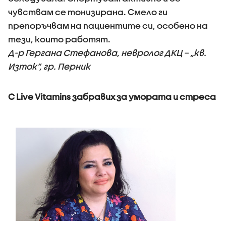
чувствам се тонизирана. Смело ги
препоръчвам на пациентите си, особено на
тези, които работят.
Д-р Гергана Стефанова, невролог ДКЦ – „кв.
Изток“, гр. Перник
С Live Vitamins забравих за умората и стреса