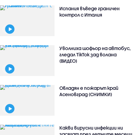
Испания въведе граничен
контрол с Италия
Уволниха шофьор на автобус,
гледал TikTok зад волана
(ВИДЕО)
Овладян е пожарът край
Асеновград (СНИМКИ)
Какви вирусни инфекции ни
засягат през летните месеци