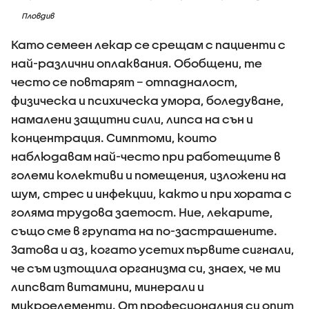
Пловдив
Като семеен лекар се срещам с пациенти с
най-различни оплаквания. Обобщени, те
често се повтарят – отпадналост,
физическа и психическа умора, боледуване,
намалени защитни сили, липса на сън и
концентрация. Симптоми, които
наблюдавам най-често при работещите в
големи колективи и помещения, изложени на
шум, стрес и инфекции, както и при хората с
голяма трудова заетост. Ние, лекарите,
също сме в групата на по-застрашените.
Затова и аз, когато усетих първите сигнали,
че съм изтощила организма си, знаех, че ми
липсват витамини, минерали и
микроелементи. От професионалния си опит