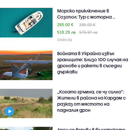
Морско приключение в
Созопол: Тур с моторна ..
265.00 €
295.00 €
518.29 лв
576.97 лв
Grabo.bg
Войната в Украйна извън
границите: Близо 100 случая на
дронове и ракети в съседни
държави
„Когато гръмна, се чу силно“:
Жители в района на Кардам с
разказ от мястото на
падналия дрон
Дрон се взриви в българското