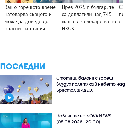
Защо горещото време
През 2025 г. българите
СЗО
натоварва сърцето и
са доплатили над 745
под
може да доведе до
млн. лв. за лекарства по
епи
опасни състояния
НЗОК
ПОСЛЕДНИ
Стотици балони с горещ
въздух полетяха в небето над
Бристол (ВИДЕО)
Новините на NOVA NEWS
(08.08.2026 - 20:00)