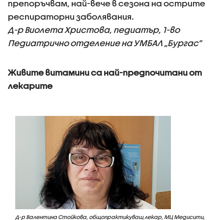
препоръчвам, най-вече в сезона на острите
респираторни заболявания.
Д-р Виолета Христова, педиатър, 1-во
Педиатрично отделение на УМБАЛ „Бургас”
Живите витамини са най-предпочитани от
лекарите
Д-р Валентина Стойкова, общопрактикуващ лекар, МЦ Медисити,