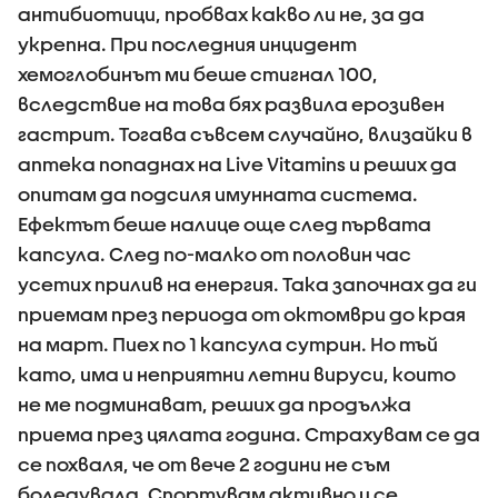
антибиотици, пробвах какво ли не, за да
укрепна. При последния инцидент
хемоглобинът ми беше стигнал 100,
вследствие на това бях развила ерозивен
гастрит. Тогава съвсем случайно, влизайки в
аптека попаднах на Live Vitamins и реших да
опитам да подсиля имунната система.
Ефектът беше налице още след първата
капсула. След по-малко от половин час
усетих прилив на енергия. Така започнах да ги
приемам през периода от октомври до края
на март. Пиех по 1 капсула сутрин. Но тъй
като, има и неприятни летни вируси, които
не ме подминават, реших да продължа
приема през цялата година. Страхувам се да
се похваля, че от вече 2 години не съм
боледувала. Спортувам активно и се