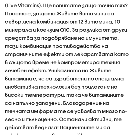
(Live Vitamins). Ще попитате защо точно тях?
Просто е, защото Живите витамини са
съвършена комбинация от 12 витамина, 10
минерала и коензим Q10. За разлика от други
средства за подобряване на имунитета,
тази комбинация противодейства на
страничните ефекти от лекарствата като
в същото време не компрометира техния
лечебен ефект. Уникалното на Живите
витамини е, че са изработени по специална
иновативна технология без прилагане на
високи температури, така че витамините
са напълно запазени. Благодарение на
течната им форма те се усвояват много по-
лесно и пълноценно. Останали активни, те
действат веднага! Пациентите ми са