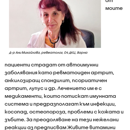
от
моите
Д-р Ани Михайлова, ревматолог, 04 ДКЦ, Варна
пациенти страдат от автоимунни
заболявания като ревматоиден артрит,
анкилозиращ спондилит, псориатичен
артрит, лупус и др. Лечението им е с
медикаменти, които потискат имунната
система и предразполагат към инфекции,
косопад, остеопороза, проблеми с кожата и
зъбите. За преодоляване на тези нежелани
реакции аз предписвам Живите витамини