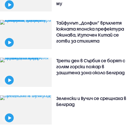
му
Тайфунът „Долфин” връхлетя
южната японска префектура
Окинава, Източен Китай се
готви за стихията
Трети ден в Сърбия се борят с
голям горски пожар в
защитена зона около Белград
Зеленски и Вучич се срещнаха в
Белград