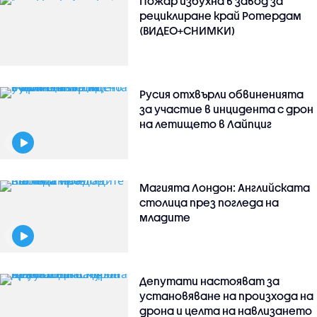
Пожар избухна в завод за
рециклиране край Ротердам
(ВИДЕО+СНИМКИ)
Русия отхвърли обвиненията
за участие в инцидента с дрон
на летището в Лайпциг
Магията Лондон: Английската
столица през погледа на
младите
Депутати настояват за
установяване на произхода на
дрона и целта на навлизането