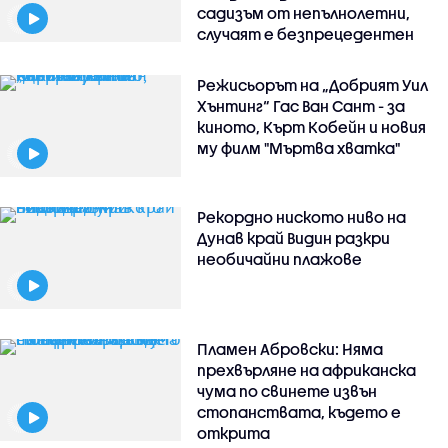
садизъм от непълнолетни,
случаят е безпрецедентен
Режисьорът на „Добрият Уил
Хънтинг“ Гас Ван Сант - за
киното, Кърт Кобейн и новия
му филм "Мъртва хватка"
Рекордно ниското ниво на
Дунав край Видин разкри
необичайни плажове
Пламен Абровски: Няма
прехвърляне на африканска
чума по свинете извън
стопанствата, където е
открита