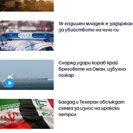
18-годишен младеж е задържан
за убийството на чичо си
Снаряд удари кораб край
бреговете на Оман, избухна
пожар
Багдад и Техеран обсъждат
схема за износ на иракски
петрол