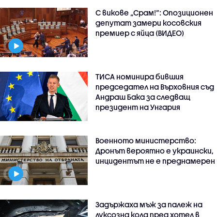
С викове „Срам!“: Опозиционен
депутат замери косовския
премиер с яйца (ВИДЕО)
ТИСА номинира бившия
председател на Върховния съд
Андраш Бака за следващ
президент на Унгария
Военното министерство:
Дронът вероятно е украински,
инцидентът не е преднамерен
Задържаха мъж за палеж на
луксозна кола пред хотел в