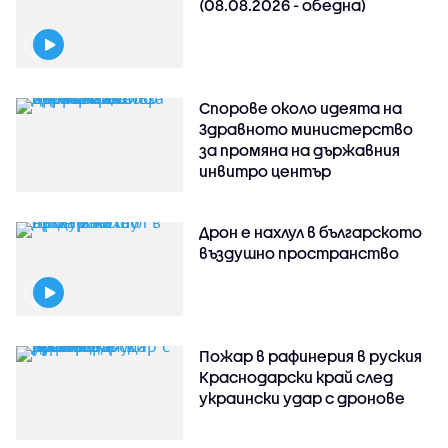
(08.08.2026 - обедна)
Спорове около идеята на
Здравното министерство
за промяна на държавния
инвитро център
Дрон е нахлул в българското
въздушно пространство
Пожар в рафинерия в руския
Краснодарски край след
украински удар с дронове