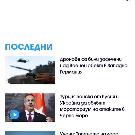
ПОСЛЕДНИ
Дронове са били засечени
над военен обект в Западна
Германия
Турция поиска от Русия и
Украйна да обявят
мораториум на атаките в
Черно море
Учени: Топенето на леда