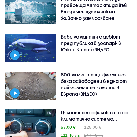
превръща Антарктида във
вторичен източник на
живачно замърсяване
Бебе ламантин с дебют
пред публика в зоопарк в
Южен Китай (ВИДЕО
600 малки птици фламинго
бяха освободени в една от
най-големите колонии в
Европа (ВИДЕО)
Цялостна профилактика на
климатична система,..
57.00 €
125.00 €
111.48 лв
244.48 лв