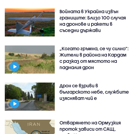
Войната в Украйна извън
границите: Близо 100 случая
на дронове и ракети в
съседни държави
„Когато гръмна, се чу силно“:
Жители в района на Кардам
с разказ от мястото на
падналия дрон
Дрон се взриви в
българското небе, службите
изясняват чий е
Отварянето на Ормузкия
проток зависи от САЩ,