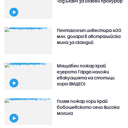
Тод Бланч за главен прокурор
Пентагонът инвестира 400
млн. долара в австралийска
мина за скандий
Мащабен пожар край
езерото Гарда наложи
евакуацията на стотици
хора (ВИДЕО)
Голям пожар гори край
бобошевското село Висока
могила