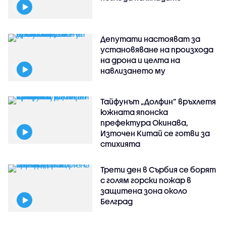
Депутати настояват за
установяване на произхода
на дрона и целта на
навлизането му
Тайфунът „Долфин” връхлетя
южната японска
префектура Окинава,
Източен Китай се готви за
стихията
Трети ден в Сърбия се борят
с голям горски пожар в
защитена зона около
Белград