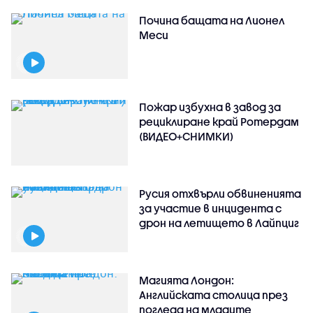
Почина бащата на Лионел
Меси
Пожар избухна в завод за
рециклиране край Ротердам
(ВИДЕО+СНИМКИ)
Русия отхвърли обвиненията
за участие в инцидента с
дрон на летището в Лайпциг
Магията Лондон:
Английската столица през
погледа на младите