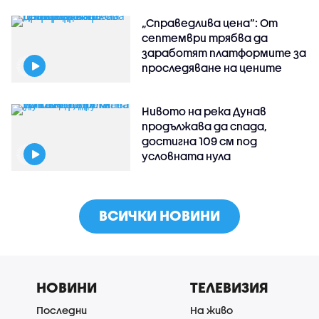
„Справедлива цена“: От
септември трябва да
заработят платформите за
проследяване на цените
Нивото на река Дунав
продължава да спада,
достигна 109 см под
условната нула
ВСИЧКИ НОВИНИ
НОВИНИ
ТЕЛЕВИЗИЯ
Последни
На живо