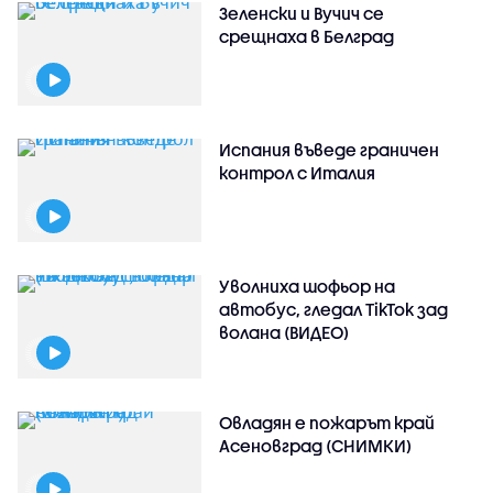
Зеленски и Вучич се
срещнаха в Белград
Испания въведе граничен
контрол с Италия
Уволниха шофьор на
автобус, гледал TikTok зад
волана (ВИДЕО)
Овладян е пожарът край
Асеновград (СНИМКИ)