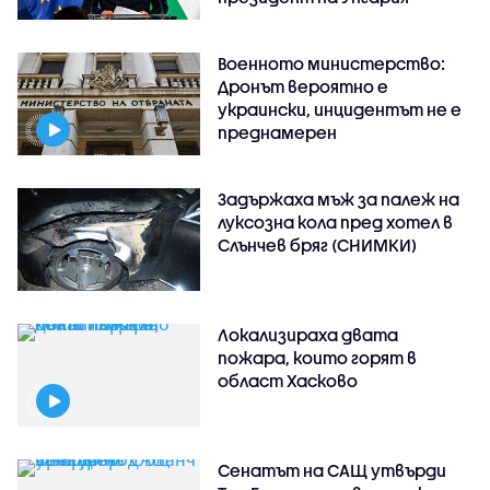
Военното министерство:
Дронът вероятно е
украински, инцидентът не е
преднамерен
Задържаха мъж за палеж на
луксозна кола пред хотел в
Слънчев бряг (СНИМКИ)
Локализираха двата
пожара, които горят в
област Хасково
Сенатът на САЩ утвърди