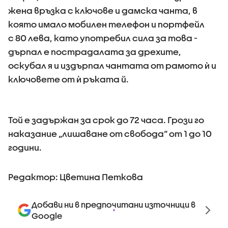
жена връзка с ключове и дамска чанта, в
която имало мобилен телефон и портфейл
с 80 лева, като употребил сила за това -
дърпал е пострадалата за дрехите,
оскубал я и издърпал чантата от рамото ѝ и
ключовете от ѝ ръката й.
Той е задържан за срок до 72 часа. Грози го
наказание „лишаване от свобода“ от 1 до 10
години.
Редактор: Цветина Петкова
Добави ни в предпочитани източници в
Google