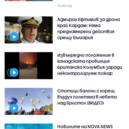
Grabo.bg
Адмирал Ефтимов за дрона
край Кардам: Няма
преднамерени действия
срещу България
Извънредно положение в
канадската провинция
Британска Колумбия заради
неконтролируем пожар
Стотици балони с горещ
въздух полетяха в небето
над Бристол (ВИДЕО)
Новините на NOVA NEWS