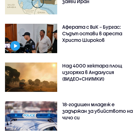
заяви Иран
Аферата с ВиК – Бургас:
Съдът остави в ареста
Христо Широков
Над 4000 хектара площ
изгоряха в Андалусия
(ВИДЕО+СНИМКИ)
18-годишен младеж е
задържан за убийството на
чичо си