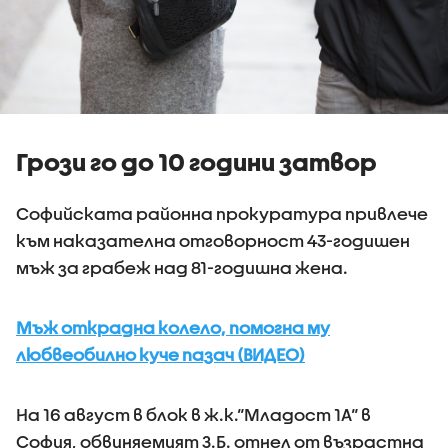
Грози го до 10 години затвор
Софийската районна прокуратура привлече
към наказателна отговорност 43-годишен
мъж за грабеж над 81-годишна жена.
Мъж открадна колело, помогна му
любвеобилно куче пазач (ВИДЕО)
На 16 август в блок в ж.к.“Младост 1А“ в
София, обвиняемият З.Б. отнел от възрастна