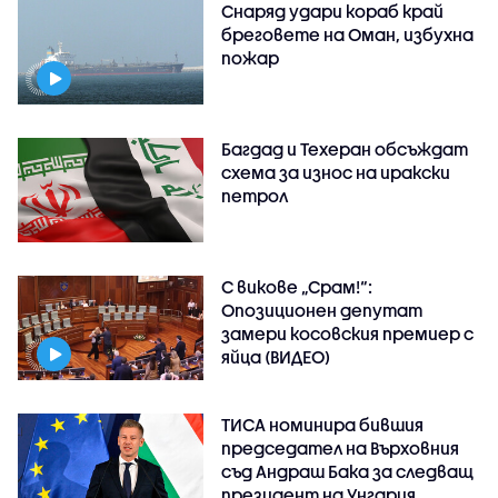
Снаряд удари кораб край
бреговете на Оман, избухна
пожар
Багдад и Техеран обсъждат
схема за износ на иракски
петрол
С викове „Срам!“:
Опозиционен депутат
замери косовския премиер с
яйца (ВИДЕО)
ТИСА номинира бившия
председател на Върховния
съд Андраш Бака за следващ
президент на Унгария