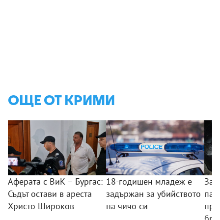
ОЩЕ ОТ КРИМИ
Аферата с ВиК – Бургас:
18-годишен младеж е
Зад
Съдът остави в ареста
задържан за убийството
пал
Христо Широков
на чичо си
пре
бря