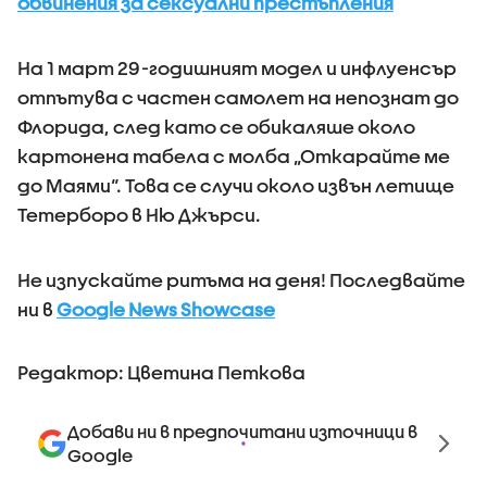
обвинения за сексуални престъпления
На 1 март 29-годишният модел и инфлуенсър
отпътува с частен самолет на непознат до
Флорида, след като се обикаляше около
картонена табела с молба „Откарайте ме
до Маями“. Това се случи около извън летище
Тетерборо в Ню Джърси.
Не изпускайте ритъма на деня! Последвайте
ни в
Google News Showcase
Редактор: Цветина Петкова
Добави ни в предпочитани източници в
Google