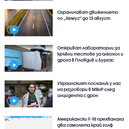
Ограничават движението
по „Хемус“ до 13 август
Откриват лаборатории за
кръвни тестове за алкохол и
дрога в Пловдив и Бургас
Украинският посланик у нас
на разговори в МВнР след
инцидента с дрон
Американски F-16 прехванаха
два самолета край голф