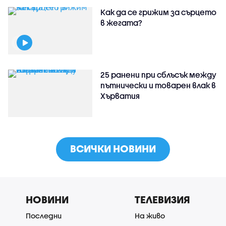
Как да се грижим за сърцето
в жегата?
25 ранени при сблъсък между
пътнически и товарен влак в
Хърватия
ВСИЧКИ НОВИНИ
НОВИНИ
ТЕЛЕВИЗИЯ
Последни
На живо