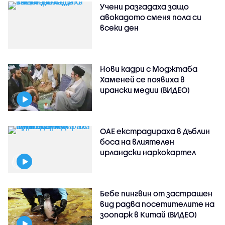
Учени разгадаха защо
авокадото сменя пола си
всеки ден
Нови кадри с Моджтаба
Хаменей се появиха в
ирански медии (ВИДЕО)
ОАЕ екстрадираха в Дъблин
боса на влиятелен
ирландски наркокартел
Бебе пингвин от застрашен
вид радва посетителите на
зоопарк в Китай (ВИДЕО)