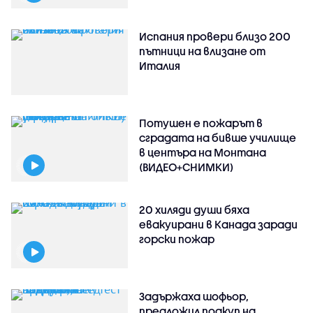
Испания провери близо 200
пътници на влизане от
Италия
Потушен е пожарът в
сградата на бивше училище
в центъра на Монтана
(ВИДЕО+СНИМКИ)
20 хиляди души бяха
евакуирани в Канада заради
горски пожар
Задържаха шофьор,
предложил подкуп на