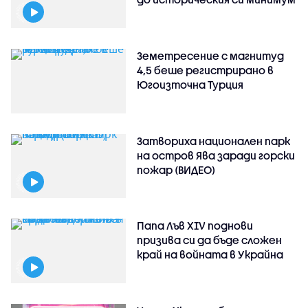
Земетресение с магнитуд
4,5 беше регистрирано в
Югоизточна Турция
Затвориха национален парк
на остров Ява заради горски
пожар (ВИДЕО)
Папа Лъв XIV поднови
призива си да бъде сложен
край на войната в Украйна