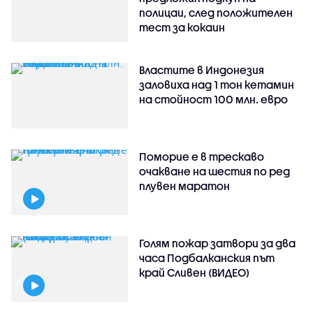
полицаи, след положителен
тест за кокаин
Властите в Индонезия
заловиха над 1 тон кетамин
на стойност 100 млн. евро
Поморие е в трескаво
очакване на шестия по ред
плувен маратон
Голям пожар затвори за два
часа Подбалканския път
край Сливен (ВИДЕО)