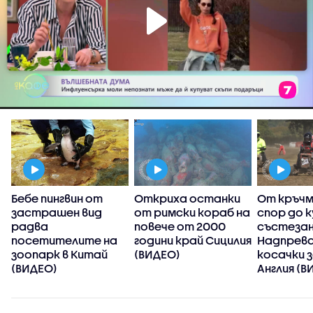
Бебе пингвин от
Откриха останки
От кръч
застрашен вид
от римски кораб на
спор до 
радва
повече от 2000
състезан
посетителите на
години край Сицилия
Надпрева
зоопарк в Китай
(ВИДЕО)
косачки з
(ВИДЕО)
Англия (В