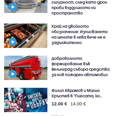
сигурност, след като дрон
проби въздушното ни
пространство
Край на двойното
обозначение: Изписването
на цените в лева вече не е
задължително
Доброволното
формирование във
Велинград събира средства
за нов пожарен автомобил
Филип Аврамов и Малин
Кръстев в "Пиесата, ко..
12.00 €
14.00 €