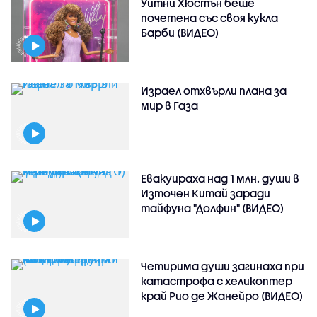
Уитни Хюстън беше
почетена със своя кукла
Барби (ВИДЕО)
Израел отхвърли плана за
мир в Газа
Евакуираха над 1 млн. души в
Източен Китай заради
тайфуна "Долфин" (ВИДЕО)
Четирима души загинаха при
катастрофа с хеликоптер
край Рио де Жанейро (ВИДЕО)