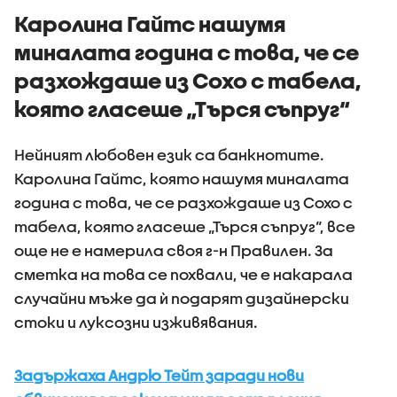
Каролина Гайтс нашумя
миналата година с това, че се
разхождаше из Сохо с табела,
която гласеше „Търся съпруг“
Нейният любовен език са банкнотите.
Каролина Гайтс, която нашумя миналата
година с това, че се разхождаше из Сохо с
табела, която гласеше „Търся съпруг“, все
още не е намерила своя г-н Правилен. За
сметка на това се похвали, че е накарала
случайни мъже да ѝ подарят дизайнерски
стоки и луксозни изживявания.
Задържаха Андрю Тейт заради нови