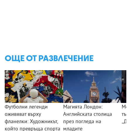
ОЩЕ ОТ РАЗВЛЕЧЕНИЕ
Футболни легенди
Магията Лондон:
Мер
оживяват върху
Английската столица
тър
фланелки: Художникът,
през погледа на
„Дя
който превръща спорта
младите