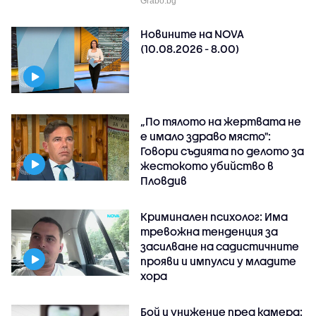
Grabo.bg
Новините на NOVA
(10.08.2026 - 8.00)
„По тялото на жертвата не
е имало здраво място":
Говори съдията по делото за
жестокото убийство в
Пловдив
Криминален психолог: Има
тревожна тенденция за
засилване на садистичните
прояви и импулси у младите
хора
Бой и унижение пред камера: