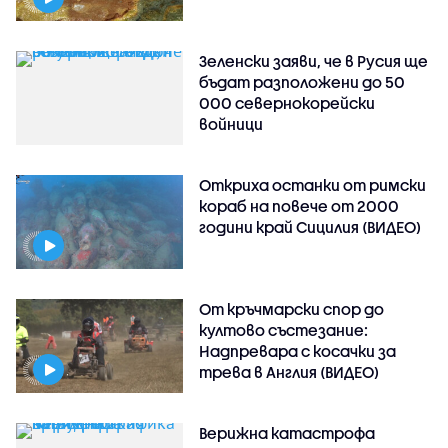
Зеленски заяви, че в Русия ще
бъдат разположени до 50
000 севернокорейски
войници
Откриха останки от римски
кораб на повече от 2000
години край Сицилия (ВИДЕО)
От кръчмарски спор до
култово състезание:
Надпревара с косачки за
трева в Англия (ВИДЕО)
Верижна катастрофа