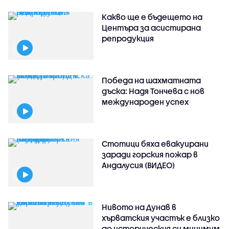
Какво ще е бъдещето на
Центъра за асистирана
репродукция
Победа на шахматната
дъска: Надя Тончева с нов
международен успех
Стотици бяха евакуирани
заради горския пожар в
Андалусия (ВИДЕО)
Нивото на Дунав в
хърватския участък е близко
до историческия си минимум