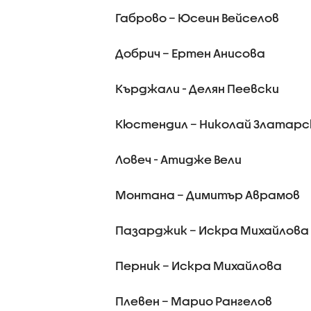
Габрово – Юсеин Вейселов
Добрич – Ертен Анисова
Кърджали - Делян Пеевски
Кюстендил – Николай Златарс
Ловеч - Атидже Вели
Монтана – Димитър Аврамов
Пазарджик – Искра Михайлова
Перник – Искра Михайлова
Плевен – Марио Рангелов