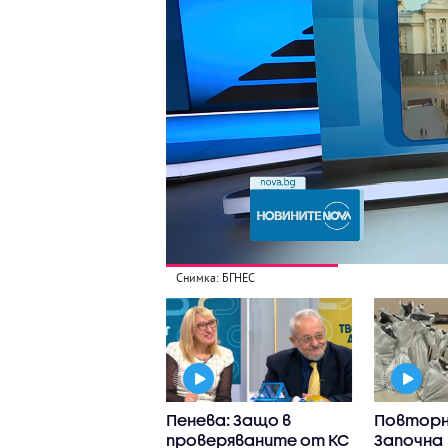
Снимка: БГНЕС
еев: В Изборният
Пенева: Защо в
Повторн
кс има немалко
проверяваните от КС
Започна