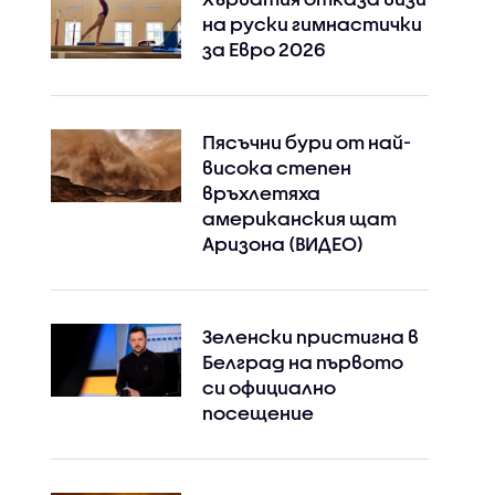
на руски гимнастички
за Евро 2026
Пясъчни бури от най-
висока степен
връхлетяха
американския щат
Аризона (ВИДЕО)
Зеленски пристигна в
Белград на първото
си официално
посещение