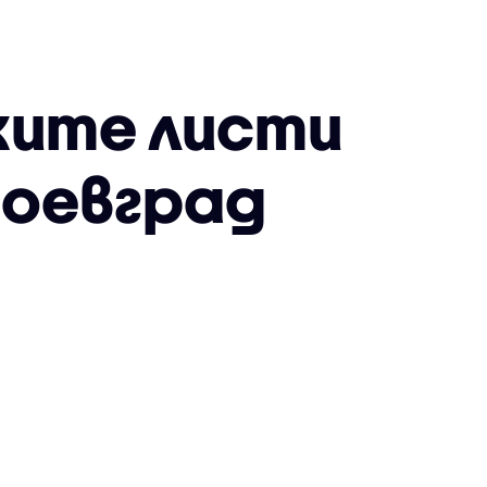
ките листи
гоевград