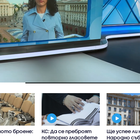
ото броене:
КС: Да се преброят
Ще успее ли
повторно гласовете
Народно съб