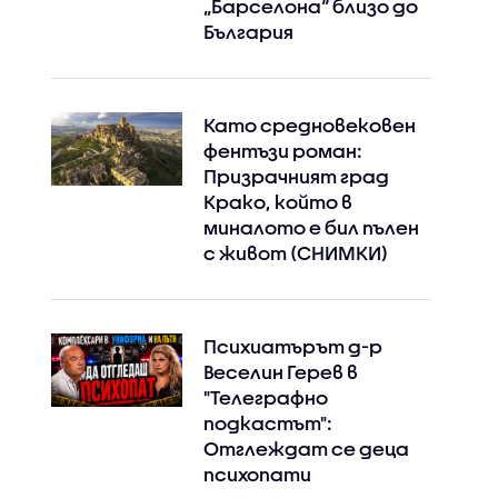
„Барселона“ близо до
България
Като средновековен
фентъзи роман:
Призрачният град
Крако, който в
миналото е бил пълен
с живот (СНИМКИ)
Психиатърът д-р
Веселин Герев в
"Телеграфно
подкастът":
Отглеждат се деца
психопати