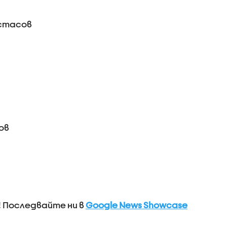
астасов
в
ов
! Последвайте ни в
Google News Showcase