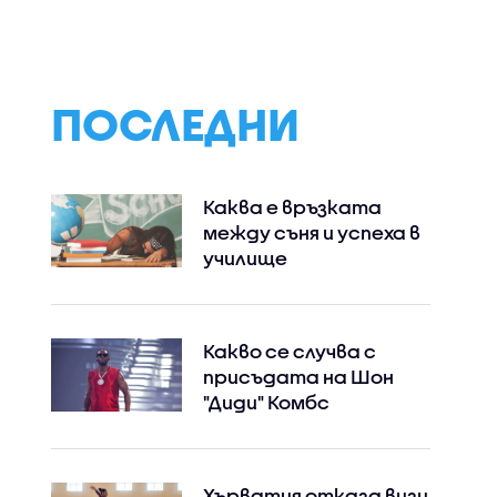
вен
конституционна
Борисов за
криза заради
правителство
липсата на
звучат
председател на НС
конструктивно
ПОСЛЕДНИ
Каква е връзката
между съня и успеха в
училище
Какво се случва с
присъдата на Шон
"Диди" Комбс
Хърватия отказа визи