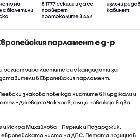
нето на
в 1777 секции и да се
излъчи редо
е с бюлетини
проверят
кабинет
ско
протоколите в 442
Европейския парламент е д-р
и регистрира листите си с кандидати за
дставители в Европейския парламент.
Пеевски знаково повежда листите в Кърджали и
ател - Джевдет Чакъров, също повежда в два
 и Искра Михайлова – Перник и Пазарджик.
а европейската листа на ДПС. Петата позиция в