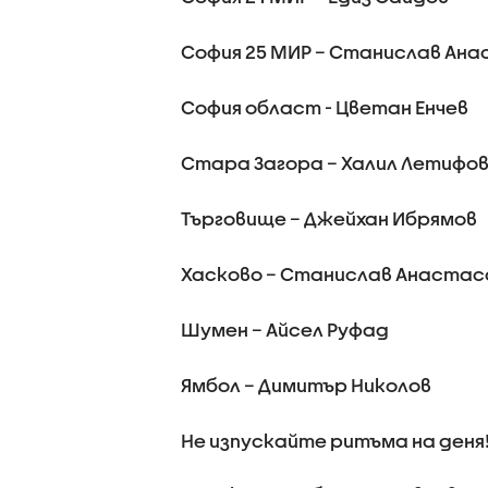
София 25 МИР – Станислав Ан
София област - Цветан Енчев
Стара Загора – Халил Летифо
Търговище – Джейхан Ибрямов
Хасково – Станислав Анастас
Шумен – Айсел Руфад
Ямбол – Димитър Николов
Не изпускайте ритъма на деня