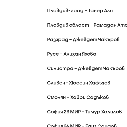
Пловдив- град – Танер Али
Пловдив област – Рамадан Ат
Разград – Джевдет Чакъров
Русе – Ализан Яхова
Силистра – Джевдет Чакъров
Сливен - Хюсеин Хафъзов
Смолян – Хайри Садъков
София 23 МИР – Тимур Халилов
София 24 МИР – Едиз Саидов