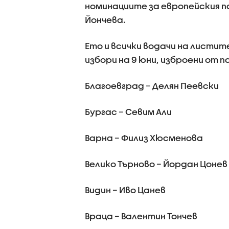
номинациите за европейския 
Йончева.
Ето и всички водачи на листи
избори на 9 юни, изброени от 
Благоевград – Делян Пеевски
Бургас – Севим Али
Варна – Филиз Хюсменова
Велико Търново – Йордан Цонев
Видин – Иво Цанев
Враца – Валентин Тончев