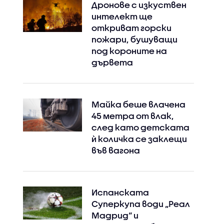
Дронове с изкуствен
интелект ще
откриват горски
пожари, бушуващи
под короните на
дървета
Майка беше влачена
45 метра от влак,
след като детската
ѝ количка се заклещи
във вагона
Испанската
Суперкупа води „Реал
Мадрид“ и