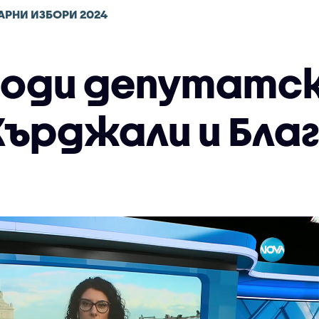
АРНИ ИЗБОРИ 2024
води депутатс
 Кърджали и Бла