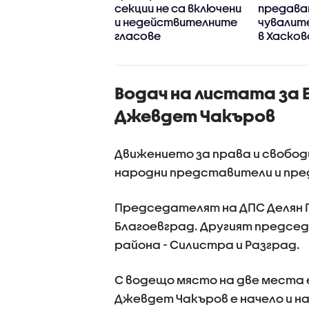
статъци и те
секции не са включени
предава
ва да бъдат
и недействителните
чувалит
транени
гласове
в Хасков
Водач на листата за 
Джевдет Чакъров
Движението за права и свобод
народни представители и пре
Председателят на ДПС Делян 
Благоевград. Другият председ
района - Силистра и Разград.
С водещо място на две места е
Джевдет Чакъров е начело и н