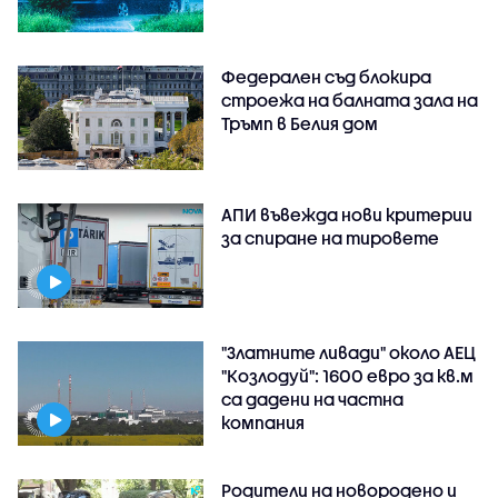
Федерален съд блокира
строежа на балната зала на
Тръмп в Белия дом
АПИ въвежда нови критерии
за спиране на тировете
"Златните ливади" около АЕЦ
"Козлодуй": 1600 евро за кв.м
са дадени на частна
компания
Родители на новородено и