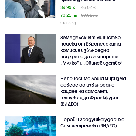
39.99 €
46.02 €
78.21 лв
90.01 лв
Grabo.bg
Земеделският министър
поиска от Европейската
комисия извънредна
подкрепа за секторите
„Мляко“ и „Свиневъдство“
Непоносимо лоша миризма
доведе до извънредно
кацане на самолет,
пътуващ за Франкфурт
(ВИДЕО)
Порой и градушка удариха
Силинстренско (ВИДЕО)