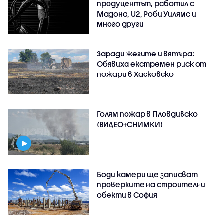
продуцентът, работил с
Мадона, U2, Роби Уилямс и
много други
Заради жегите и вятъра:
Обявиха екстремен риск от
пожари в Хасковско
Голям пожар в Пловдивско
(ВИДЕО+СНИМКИ)
Боди камери ще записват
проверките на строителни
обекти в София