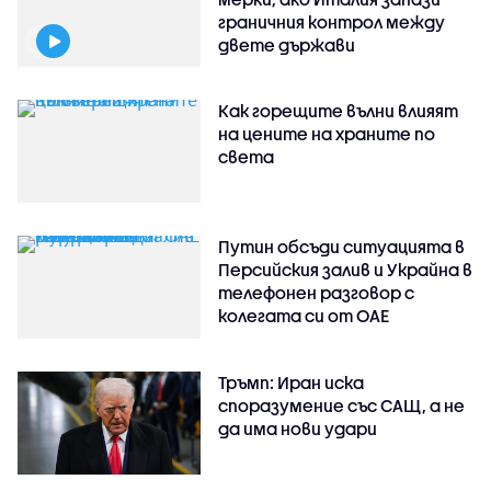
граничния контрол между
двете държави
Как горещите вълни влияят
на цените на храните по
света
Путин обсъди ситуацията в
Персийския залив и Украйна в
телефонен разговор с
колегата си от ОАЕ
Тръмп: Иран иска
споразумение със САЩ, а не
да има нови удари