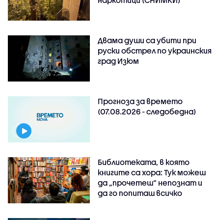
наркотици (СНИМКИ)
Двама души са убити при
руски обстрeл по украинския
град Изюм
Прогноза за времето
(07.08.2026 - следобедна)
Библиотеката, в която
книгите са хора: Тук можеш
да „прочетеш“ непознат и
да го попиташ всичко