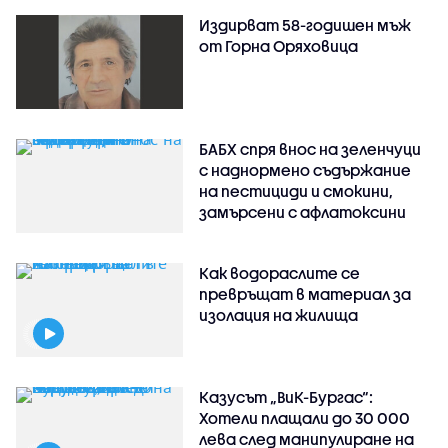
Издирват 58-годишен мъж
от Горна Оряховица
БАБХ спря внос на зеленчуци
с наднормено съдържание
на пестициди и смокини,
замърсени с афлатоксини
Как водораслите се
превръщат в материал за
изолация на жилища
Казусът „ВиК-Бургас“:
Хотели плащали до 30 000
лева след манипулиране на