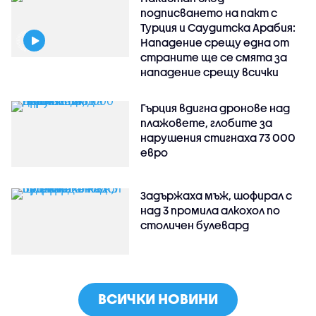
подписването на пакт с
Турция и Саудитска Арабия:
Нападение срещу една от
страните ще се смята за
нападение срещу всички
Гърция вдигна дронове над
плажовете, глобите за
нарушения стигнаха 73 000
евро
Задържаха мъж, шофирал с
над 3 промила алкохол по
столичен булевард
ВСИЧКИ НОВИНИ