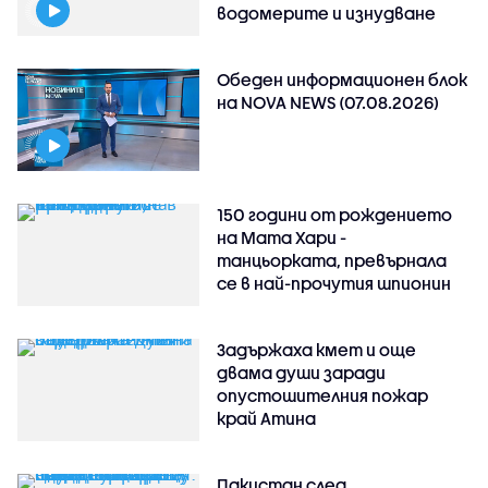
водомерите и изнудване
Обеден информационен блок
на NOVA NEWS (07.08.2026)
150 години от рождението
на Мата Хари -
танцьорката, превърнала
се в най-прочутия шпионин
Задържаха кмет и още
двама души заради
опустошителния пожар
край Атина
Пакистан след