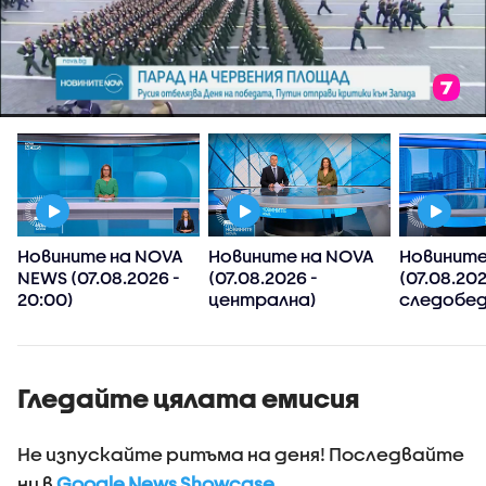
Новините на NOVA
Новините на NOVA
Новините
NEWS (07.08.2026 -
(07.08.2026 -
(07.08.202
20:00)
централна)
следобед
Гледайте цялата емисия
Не изпускайте ритъма на деня! Последвайте
ни в
Google News Showcase