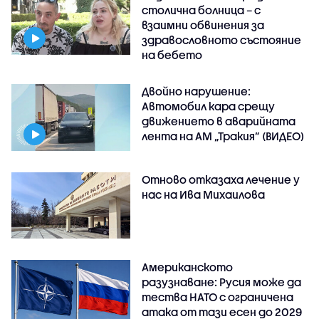
столична болница – с
взаимни обвинения за
здравословното състояние
на бебето
Двойно нарушение:
Автомобил кара срещу
движението в аварийната
лента на АМ „Тракия” (ВИДЕО)
Отново отказаха лечение у
нас на Ива Михаилова
Американското
разузнаване: Русия може да
тества НАТО с ограничена
атака от тази есен до 2029