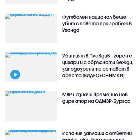
Футболен национал беше
убит с павета при грабеж в
Уганда
Убитият в Пловдив - горен с
цигари и с обръснати вежди,
заподозрените остават в
ареста (ВИДЕО+СНИМКИ)
МВР назначи временно нов
директор на ОДМВР-Бургас
Испания заплаши с ответни
мерки, ако Италия запази