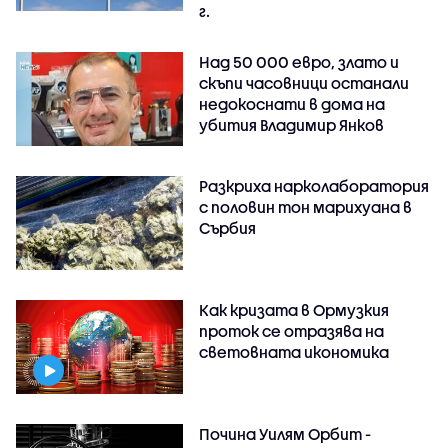
г.
Над 50 000 евро, злато и
скъпи часовници останали
недокоснати в дома на
убития Владимир Янков
Разкриха нарколаборатория
с половин тон марихуана в
Сърбия
Как кризата в Ормузкия
проток се отразява на
световната икономика
Почина Уилям Орбит -