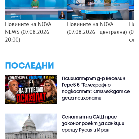
Новините на NOVA
Новините на NOVA
Нов
NEWS (07.08.2026 -
(07.08.2026 - централна)
(07.
20:00)
сле
ПОСЛЕДНИ
Психиатърът д-р Веселин
Герев в "Телеграфно
подкастът": Отглеждат се
деца психопати
Сенатът на САЩ прие
законопроект за санкции
срещу Русия и Иран