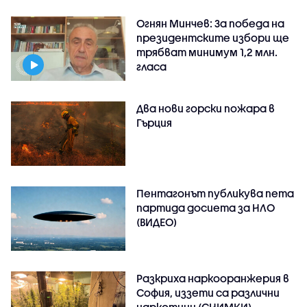
Огнян Минчев: За победа на
президентските избори ще
трябват минимум 1,2 млн.
гласа
Два нови горски пожара в
Гърция
Пентагонът публикува пета
партида досиета за НЛО
(ВИДЕО)
Разкриха наркооранжерия в
София, иззети са различни