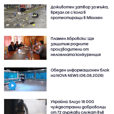
Доживотен затвор за мъжа,
врязал се с кола в
протестиращи в Мюнхен
Пламен Абровски: Ще
защитим родните
производители от
нелоялната конкуренция
Обеден информационен блок
на NOVA NEWS (06.08.2026)
Украйна: Близо 16 000
чуждестранни доброволци
от 72 държави служат във