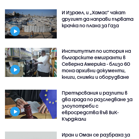
И Израел, и „Хамас“ чакат
другият да направи първата
крачка по плана за Газа
Институтът по история на
българските емигранти в
Северна Америка - близо 60
тона архивни документи,
книги, снимки и оборудване
Претърсвания и разпити в
два града по разследване за
злоупотреби с
евросредства във ВиК-
Кърджали
Иран и Оман се разбраха за