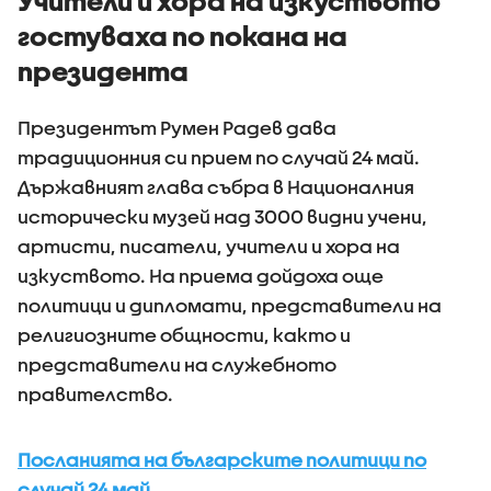
Учители и хора на изкуството
гостуваха по покана на
президента
Президентът Румен Радев дава
традиционния си прием по случай 24 май.
Държавният глава събра в Националния
исторически музей над 3000 видни учени,
артисти, писатели, учители и хора на
изкуството. На приема дойдоха още
политици и дипломати, представители на
религиозните общности, както и
представители на служебното
правителство.
Посланията на българските политици по
случай 24 май