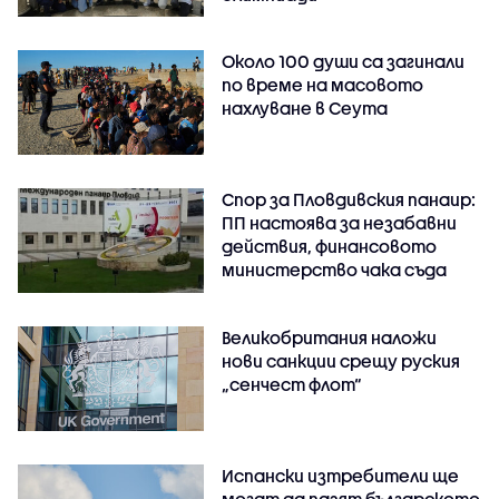
Около 100 души са загинали
по време на масовото
нахлуване в Сеута
Спор за Пловдивския панаир:
ПП настоява за незабавни
действия, финансовото
министерство чака съда
Великобритания наложи
нови санкции срещу руския
„сенчест флот“
Испански изтребители ще