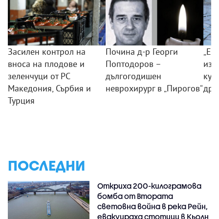
Засилен контрол на
Почина д-р Георги
„Ек
вноса на плодове и
Поптодоров –
изд
зеленчуци от РС
дългогодишен
куч
Македония, Сърбия и
неврохирург в „Пирогов“
дро
Турция
ПОСЛЕДНИ
Откриха 200-килограмова
бомба от Втората
световна война в река Рейн,
евакуираха стотици в Кьолн