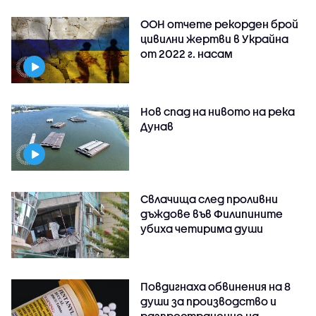
ООН отчете рекорден брой
цивилни жертви в Украйна
от 2022 г. насам
Нов спад на нивото на река
Дунав
Свлачища след проливни
дъждове във Филипините
убиха четирима души
Повдигнаха обвинения на 8
души за производство и