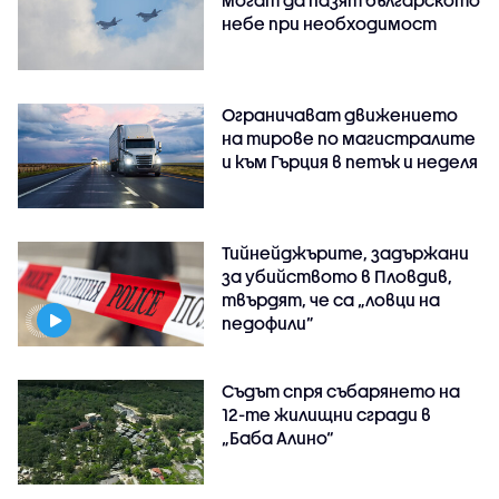
могат да пазят българското
небе при необходимост
Ограничават движението
на тирове по магистралите
и към Гърция в петък и неделя
Тийнейджърите, задържани
за убийството в Пловдив,
твърдят, че са „ловци на
педофили”
Съдът спря събарянето на
12-те жилищни сгради в
„Баба Алино“