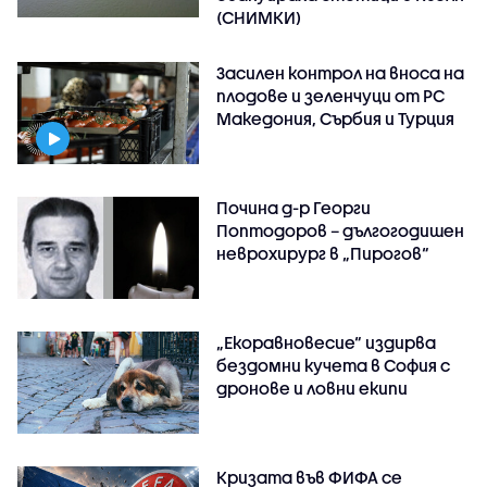
(СНИМКИ)
Засилен контрол на вноса на
плодове и зеленчуци от РС
Македония, Сърбия и Турция
Почина д-р Георги
Поптодоров – дългогодишен
неврохирург в „Пирогов“
„Екоравновесие“ издирва
бездомни кучета в София с
дронове и ловни екипи
Кризата във ФИФА се