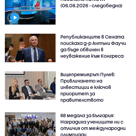
(06.08.2026 - следобедна)
Републиканците в Сената
поискаха д-р Антъни Фаучи
да бъде обвинен в
неуважение към Конгреса
Вицепремиерът Пулев:
Привличането на
инвестиции е ключов
приоритет за
правителството
68 медала за България:
Наградиха учениците ни с
отличия от международни
олимпиади