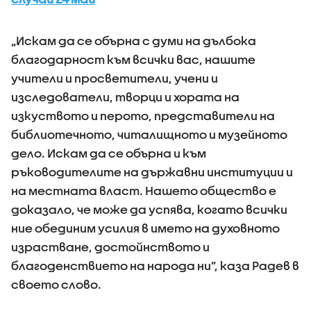
„Искам да се обърна с думи на дълбока
благодарност към всички вас, нашите
учители и просветители, учени и
изследователи, творци и хората на
изкуството и перото, представители на
библиотечното, читалищното и музейното
дело. Искам да се обърна и към
ръководителите на държавни институции и
на местната власт. Нашето общество е
доказало, че може да успява, когато всички
ние обединим усилия в името на духовното
израстване, достойнството и
благоденствието на народа ни”, каза Радев в
своето слово.