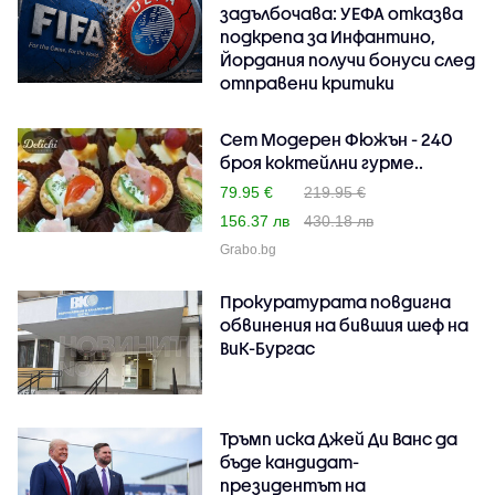
задълбочава: УЕФА отказва
подкрепа за Инфантино,
Йордания получи бонуси след
отправени критики
Сет Модерен Фюжън - 240
броя коктейлни гурме..
79.95 €
219.95 €
156.37 лв
430.18 лв
Grabo.bg
Прокуратурата повдигна
обвинения на бившия шеф на
ВиК-Бургас
Тръмп иска Джей Ди Ванс да
бъде кандидат-
президентът на