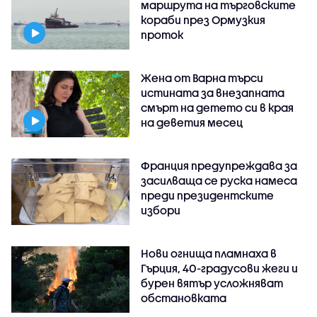
маршрута на търговските
кораби през Ормузкия
проток
Жена от Варна търси
истината за внезапната
смърт на детето си в края
на деветия месец
Франция предупреждава за
засилваща се руска намеса
преди президентските
избори
Нови огнища пламнаха в
Гърция, 40-градусови жеги и
бурен вятър усложняват
обстановката