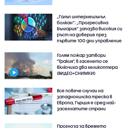
„Галъп интернешънъл
болкан“: „Прогресивна
България“ запазва високия си
ръст на доверие през
първите 100 дни управление
Голям пожар затвори
"Тракия", в гасенето се
включиха два хеликоптера
(ВИДЕО+СНИМКИ)
Все повече случаи на
западнонилска треска в
Европа, Гърция е сред най-
засегнатите страни
Прогноза за времето