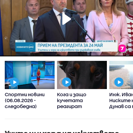
Спортни новини
Кога и защо
Инж. Иван
а
(06.08.2026 -
кучетата
Ниските 
т
следобедна)
реагират
Дунав са
агресивно?
от клим
промени,
явления 
зачестя