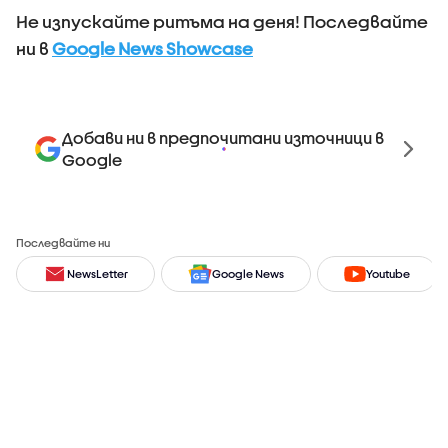
Не изпускайте ритъма на деня! Последвайте
ни в
Google News Showcase
Добави ни в предпочитани източници в
Google
Последвайте ни
NewsLetter
Google News
Youtube