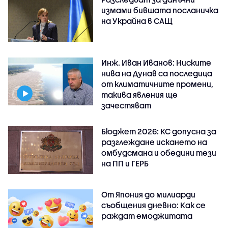
измами бившата посланичка
на Украйна в САЩ
Инж. Иван Иванов: Ниските
нива на Дунав са последица
от климатичните промени,
такива явления ще
зачестяват
Бюджет 2026: КС допусна за
разглеждане искането на
омбудсмана и обедини тези
на ПП и ГЕРБ
От Япония до милиарди
съобщения дневно: Как се
раждат емоджитата