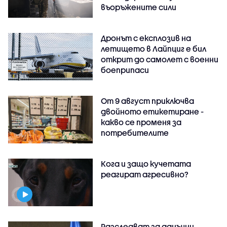
въоръжените сили
Дронът с експлозив на
летището в Лайпциг е бил
открит до самолет с военни
боеприпаси
От 9 август приключва
двойното етикетиране -
какво се променя за
потребителите
Кога и защо кучетата
реагират агресивно?
Разследват за данъчни