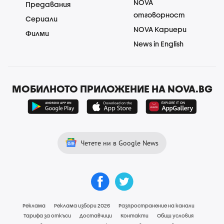
NOVA
Предавания
отговорност
Сериали
NOVA Кариери
Филми
News in English
МОБИЛНОТО ПРИЛОЖЕНИЕ НА NOVA.BG
Четете ни в Google News
Реклама
Реклама избори 2026
Разпространение на канали
Тарифа за откъси
Доставчици
Контакти
Общи условия