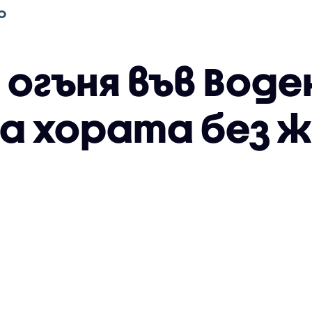
О
 огъня във Воде
за хората без 