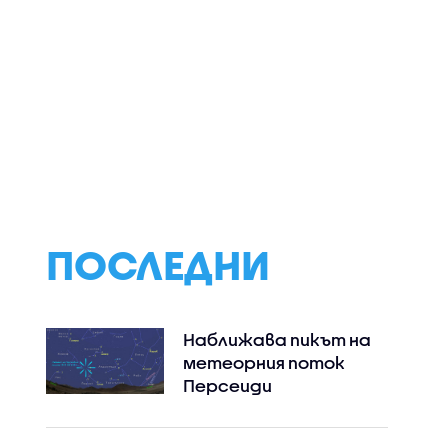
рата
Спортни новини
Кога и защо
винения
(06.08.2026 -
кучетата реаг
ф на ВиК-
следобедна)
агресивно?
ПОСЛЕДНИ
Наближава пикът на
метеорния поток
Персеиди