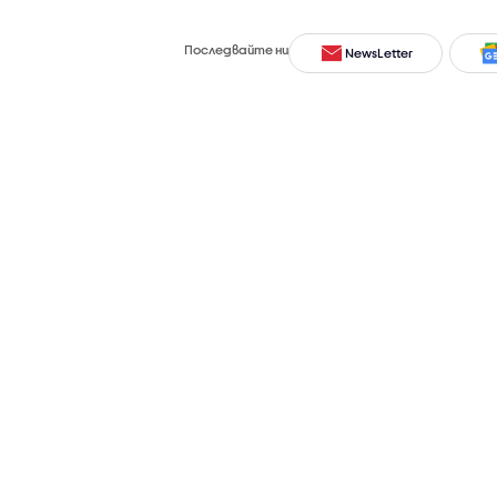
Последвайте ни
NewsLetter