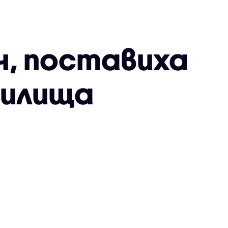
н, поставиха
жилища