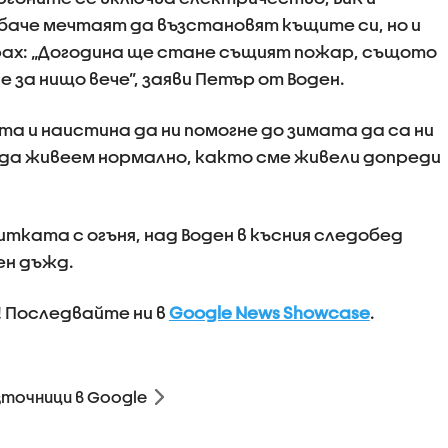
аче мечтаят да възстановят къщите си, но и
ах: „Догодина ще стане същият пожар, същото
 за нищо вече”, заяви Петър от Воден.
та и наистина да ни помогне до зимата да са ни
да живеем нормално, както сме живели допреди
тката с огъня, над Воден в късния следобед
ен дъжд.
! Последвайте ни в
Google News Showcase
.
зточници в Google