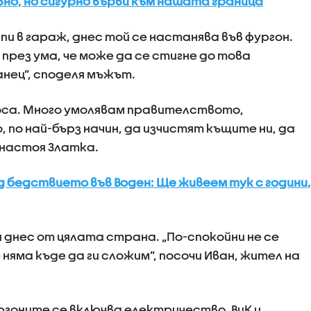
но, но сигурно върви към нашата граница
пи в гараж, днес той се настанява във фургон.
 през ума, че може да се стигне до това
нец”, споделя мъжът.
роса. Много умолявам правителството,
по най-бърз начин, да изчистят къщите ни, да
 настоя Златка.
д бедствието във Воден: Ще живеем тук с години,
 днес от цялата страна. „По-спокойни не се
яма къде да ги сложим”, посочи Иван, жител на
ргоните се включва електричество, ВиК и