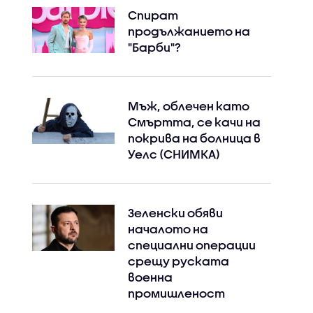
Спират
продължанието на
"Барби"?
Мъж, облечен като
Смъртта, се качи на
покрива на болница в
Уелс (СНИМКА)
Зеленски обяви
началото на
специални операции
срещу руската
военна
промишленост