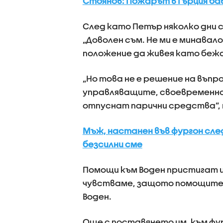
Стоянов: Пожарът в Гърция бав
След като Петър няколко дни с
„Доволен съм. Не ми е минавало
положение да живея като бежа
„Но това не е решение на въп
управляващите, своевременно, 
отпуснат парични средства”,
Мъж, настанен във фургон сле
безсилни сме
Помощи към Воден пристигат и
чувстваме, защото помощите н
Воден.
Още с поставянето им, към фу