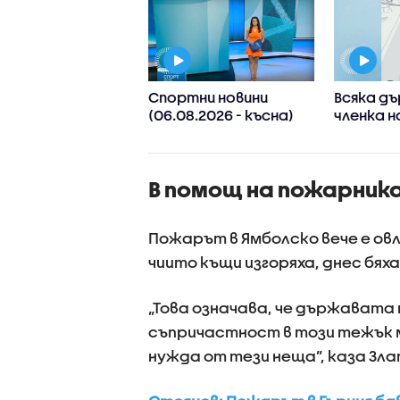
 Иван Иванов:
Спортни новини
Всяка д
ите нива на
(06.08.2026 - късна)
членка н
в са последица
реши да 
лиматичните
споделя
ени, такива
приложе
В помощ на пожарник
ния ще
информа
стяват
проверки
Пожарът в Ямболско вече е овла
чиито къщи изгоряха, днес бях
„Това означава, че държавата 
съпричастност в този тежък 
нужда от тези неща”, каза Зла