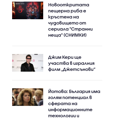
Новооткритата
пещерна риба е
Instagram
Facebook
кръстена на
чудовището от
сериала "Странни
неща" (СНИМКИ)
Джим Кери ще
участва в игралния
филм „Джетсънови“
Йотова: България има
голям потенциал в
сферата на
информационните
технологии и