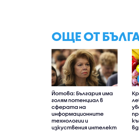
ОЩЕ ОТ БЪЛГ
Йотова: България има
Кр
голям потенциал в
ле
сферата на
ув
информационните
пр
технологии и
къ
изкуствения интелект
вд