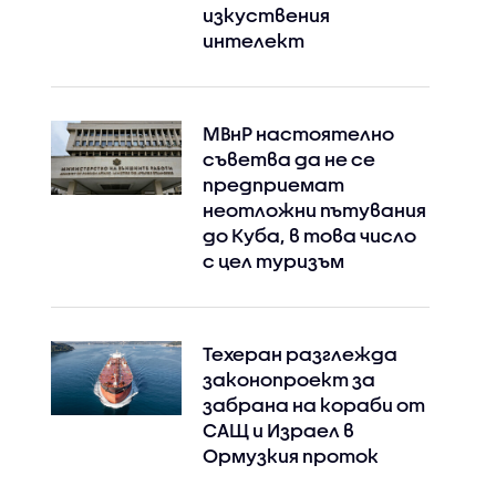
изкуствения
интелект
МВнР настоятелно
съветва да не се
предприемат
неотложни пътувания
до Куба, в това число
с цел туризъм
Техеран разглежда
законопроект за
забрана на кораби от
САЩ и Израел в
Ормузкия проток