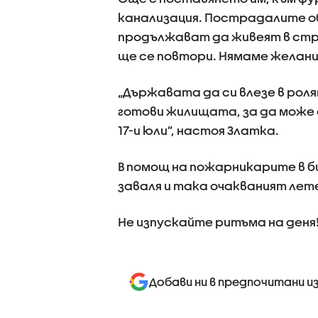
канализация. Пострадалите об
продължават да живеят в стр
ще се повтори. Нямаме желание
„Държавата да си влезе в роля
готови жилищата, за да може 
17-и юли”, настоя Златка.
В помощ на пожарникарите в би
заваля и така очакваният лет
Не изпускайте ритъма на деня
Добави ни в предпочитани и