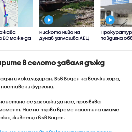
ържава
Ниското ниво на
Прокурату
а ЕС може да
Дунав заплашва АЕЦ-
повдигна об
ограничи
овете в Европа
на бившия ше
нето в
Бургас
ния на
арите в селото заваля дъжд
ция къде има
 на пътя
дян и локализиран. Във Воден на всички хора,
а поставени фургони.
наистина се загрижи за нас, проявява
момент. Ние на първо време наистина имаме
тка, живееща във Воден.