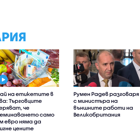
АРИЯ
ай на етикетите в
Румен Радев разговаря
ва: Търговците
с министъра на
еряват, че
външните работи на
еминаването само
Великобритания
м евро няма да
игне цените