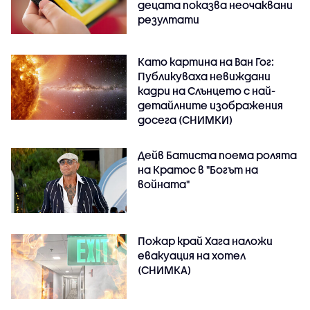
децата показва неочаквани
резултати
Като картина на Ван Гог:
Публикуваха невиждани
кадри на Слънцето с най-
детайлните изображения
досега (СНИМКИ)
Дейв Батиста поема ролята
на Кратос в "Богът на
войната"
Пожар край Хага наложи
евакуация на хотел
(СНИМКА)