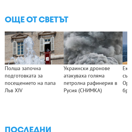
ОЩЕ ОТ СВЕТЪТ
Полша започна
Украински дронове
Еки
подготовката за
атакуваха голяма
съо
посещението на папа
петролна рафинерия в
Орм
Лъв XIV
Русия (СНИМКА)
бре
ПОСЛЕДНИ