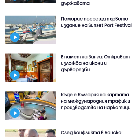
държавата
Поморие посреща първото
издание на Sunset Port Festival
В памет на Ванга: Откриват
изложба на икони и
дърворезби
Къде е България на картата
на международния трафик и
производство на наркотици
След конфликта в Банско: