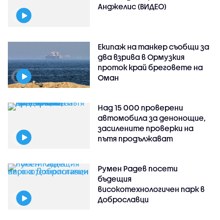
Анджелис (ВИДЕО)
Екипаж на танкер съобщи за
два взрива в Ормузкия
проток край бреговете на
Оман
Над 15 000 проверени
автомобила за денонощие,
засилените проверки на
пътя продължават
Румен Радев посети
бъдещия
високотехнологичен парк в
Доброславци