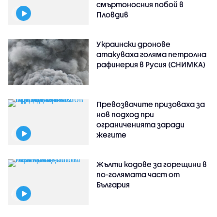
смъртоносния побой в
Пловдив
Украински дронове
атакуваха голяма петролна
рафинерия в Русия (СНИМКА)
Превозвачите призоваха за
нов подход при
ограниченията заради
жегите
Жълти кодове за горещини в
по-голямата част от
България