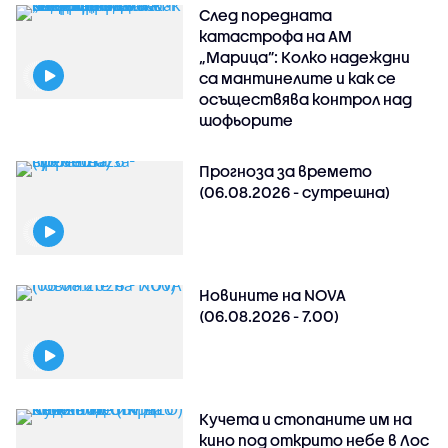
След поредната
катастрофа на АМ
„Марица”: Колко надеждни
са мантинелите и как се
осъществява контрол над
шофьорите
Прогноза за времето
(06.08.2026 - сутрешна)
Новините на NOVA
(06.08.2026 - 7.00)
Кучета и стопаните им на
кино под открито небе в Лос