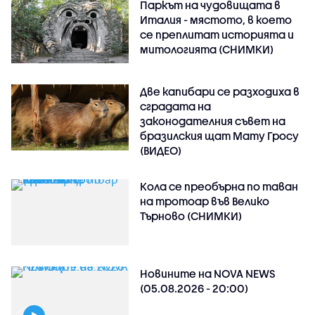
Паркът на чудовищата в
Италия - мястото, в което
се преплитат историята и
митологията (СНИМКИ)
Две капибари се разходиха в
сградата на
законодателния съвет на
бразилския щат Мату Гросу
(ВИДЕО)
Кола се преобърна по таван
на тротоар във Велико
Търново (СНИМКИ)
Новините на NOVA NEWS
(05.08.2026 - 20:00)