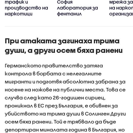
трафик и
София
мрежа за
производство на
лаборатория за
на нарко
наркотици
фентанил
организа
задържан
При атаката загинаха трима
души, а други осем бяха ранени
Германското правителство затяга
контрола в борбата с нелегалните
мигранти и подготвя абсолютна забрана за
носене на ножове на публични места. Това се
случва след като 26-годишен сириец,
проникнал в ЕС през България, е обивнен за
убийството на трима души в Солинген Други
осем бяха ранени. Той е трябвало да бъде
депортиран миналата година в България, но