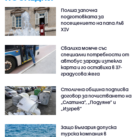
Полша започна
подготовката за
посещението на папа Лъв
XIV
Свалиха момче със
специални потребности от
автобус заради изтекла
карта и го оставиха в 37-
градусова жега
Столична община подписва
договор за почистването на
„Слатина”, „Подуяне” и
„Изгрев”
Защо България допуска
турска компания в