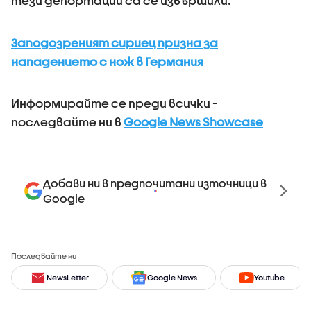
тези депортации са се извършили.
Заподозреният сириец призна за
нападението с нож в Германия
Информирайте се преди всички -
последвайте ни в
Google News Showcase
Добави ни в предпочитани източници в
Google
Последвайте ни
NewsLetter
Google News
Youtube