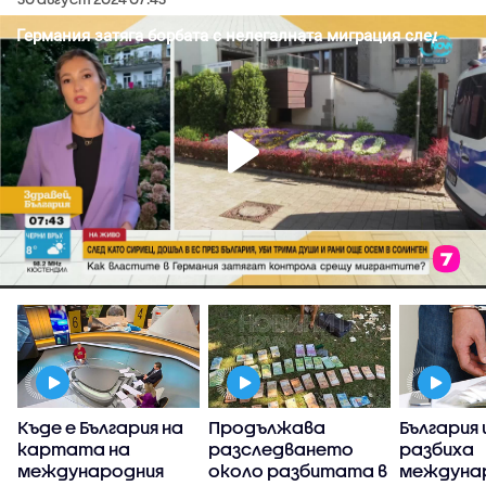
е
Къде е България на
Продължава
България 
у
картата на
разследването
разбиха
международния
около разбитата в
междуна