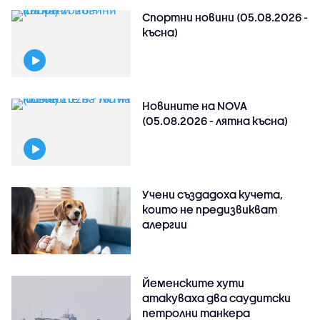
Спортни новини (05.08.2026 -
късна)
Новините на NOVA
(05.08.2026 - лятна късна)
Учени създадоха кучета,
които не предизвикват
алергии
Йеменските хути
атакуваха два саудитски
петролни танкера