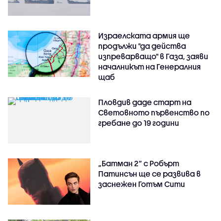
Израелската армия ще
продължи "да действа
изпреварващо" в Газа, заяви
началникът на Генералния
щаб
Пловдив даде старт на
Световното първенство по
гребане до 19 години
„Батман 2“ с Робърт
Патинсън ще се развива в
заснежен Готъм Сити