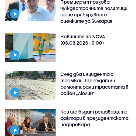
Премиерът призова
чуждестранните политици
да не прибързват с
оценките за България
Новините на NOVA
(06.08.2026 - 9.00)
След два инцидента с
трамваи: Ще бъдат ли
ремонтирани трасетата в
район „Люлин”
Кои ще бъдат решаващите
фактори в президентската
надпревара