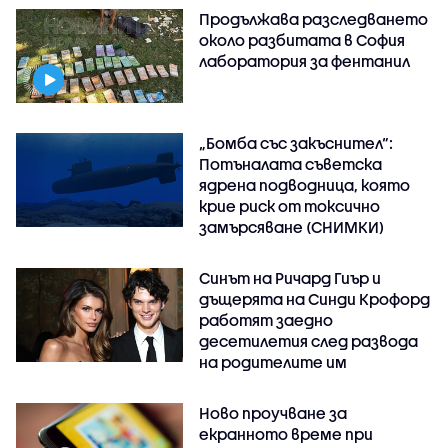
Продължава разследването
около разбитата в София
лаборатория за фентанил
„Бомба със закъснител“:
Потъналата съветска
ядрена подводница, която
крие риск от токсично
замърсяване (СНИМКИ)
Синът на Ричард Гиър и
дъщерята на Синди Крофорд
работят заедно
десетилетия след развода
на родителите им
Ново проучване за
екранното време при