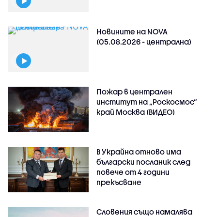
Новините на NOVA
(05.08.2026 - централна)
Пожар в централен
институт на „Роскосмос“
край Москва (ВИДЕО)
В Украйна отново има
български посланик след
повече от 4 години
прекъсване
Словения също намалява