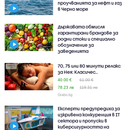
проучванията за нефт и газ
в Черно море
Държавата обмисля
гарантирани брандове за
родни стоки и специално
обозначение за
заведенията
70, 75 или 80 минути релакс
за Нея: Класичес..
40.00 €
61.00 €
78.23 лв
119.31 лв
Grabo.bg
Експерти предупредиха за
изкривена конкуренция в IT
сектора и пропуски в
киберсигурността на