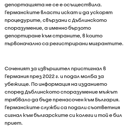
депортацията не се е осъществила.
Германските власти искат и да ускорят
процедурите, свързани с Дъблинското
споразумение, а именно бързото
депортиране към страните, в които
първоначално са регистрирани мигрантите.
Соченият за извършител пристигнал в
Германия през 2022 г. и подал молба за
убежище. По информация на изданието
според Дъблинското споразумение мъжът
трябвало да бъде пренасочен към България.
Германските служби са подали съответния
сигнал към българските си колеги и той е бил
приет.