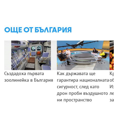
ОЩЕ ОТ БЪЛГАРИЯ
Създадоха първата
Как държавата ще
Кра
зоолинейка в България
гарантира националната
обо
сигурност, след като
Изп
дрон проби въздушното
лев
ни пространство
зад