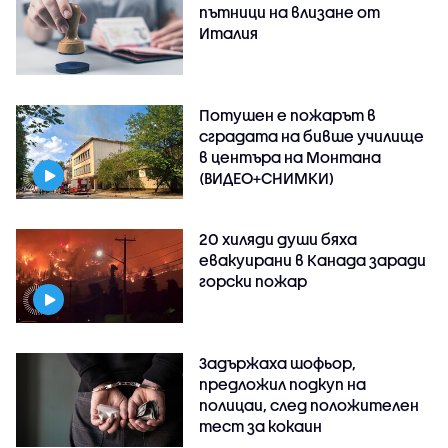
пътници на влизане от
Италия
Потушен е пожарът в
сградата на бивше училище
в центъра на Монтана
(ВИДЕО+СНИМКИ)
20 хиляди души бяха
евакуирани в Канада заради
горски пожар
Задържаха шофьор,
предложил подкуп на
полицаи, след положителен
тест за кокаин