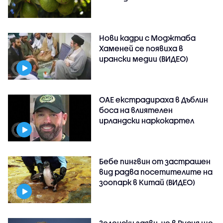
Нови кадри с Моджтаба
Хаменей се появиха в
ирански медии (ВИДЕО)
ОАЕ екстрадираха в Дъблин
боса на влиятелен
ирландски наркокартел
Бебе пингвин от застрашен
вид радва посетителите на
зоопарк в Китай (ВИДЕО)