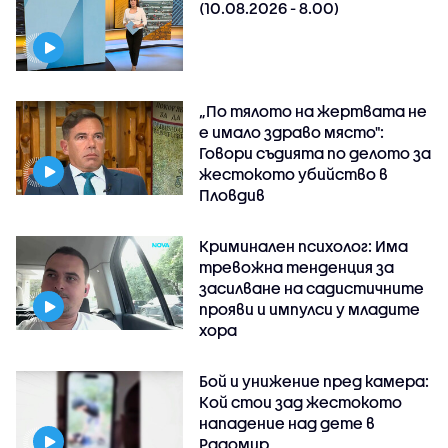
(10.08.2026 - 8.00)
„По тялото на жертвата не
е имало здраво място":
Говори съдията по делото за
жестокото убийство в
Пловдив
Криминален психолог: Има
тревожна тенденция за
засилване на садистичните
прояви и импулси у младите
хора
Бой и унижение пред камера:
Кой стои зад жестокото
нападение над дете в
Радомир