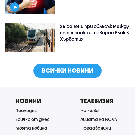
25 ранени при сблъсък между
пътнически и товарен влак в
Хърватия
ВСИЧКИ НОВИНИ
НОВИНИ
ТЕЛЕВИЗИЯ
Последни
На живо
Всичко от днес
Лицата на NOVA
Моята новина
Предавания и