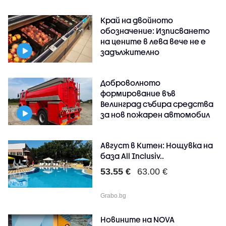
Край на двойното
обозначение: Изписването
на цените в лева вече не е
задължително
Доброволното
формирование във
Велинград събира средства
за нов пожарен автомобил
Август в Китен: Нощувка на
база All Inclusiv..
53.55 €
63.00 €
Grabo.bg
Новините на NOVA