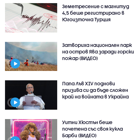
Земетресение с магнитуд
4,5 беше регистрирано в
Югоизточна Турция
Затвориха национален парк
на остров Ява заради горски
пожар (ВИДЕО)
Папа Лъв XIV поднови
призива си да бъде сложен
край на войната в Украйна
Уитни Хюстън беше
почетена със своя кукла
Барби (ВИДЕО)