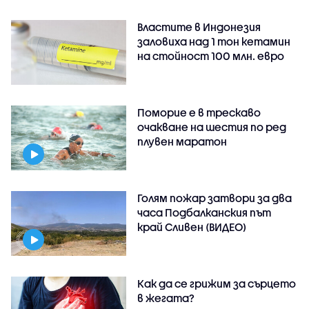
Властите в Индонезия
заловиха над 1 тон кетамин
на стойност 100 млн. евро
Поморие е в трескаво
очакване на шестия по ред
плувен маратон
Голям пожар затвори за два
часа Подбалканския път
край Сливен (ВИДЕО)
Как да се грижим за сърцето
в жегата?