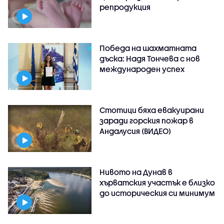
репродукция
Победа на шахматната
дъска: Надя Тончева с нов
международен успех
Стотици бяха евакуирани
заради горския пожар в
Андалусия (ВИДЕО)
Нивото на Дунав в
хърватския участък е близко
до историческия си минимум