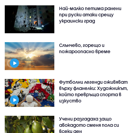
Най-малко петима ранени
при руски атаки срещу
украински град
Слънчево, горещо и
пожароопасно време
Футболни легенди оживяват
върху фланелки: Художникът,
който превръща спорта в
изкуство
Учени разгадаха защо
авокадото сменя пола си
всеки ден