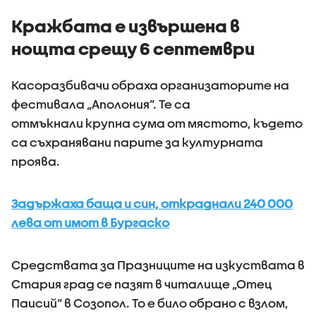
Кражбата е извършена в
нощта срещу 6 септември
Касоразбивачи обраха организаторите на
фестивала „Аполония”. Те са
отмъкнали крупна сума от мястото, където
са съхранявани парите за културната
проява.
Задържаха баща и син, откраднали 240 000
лева от имот в Бургаско
Средствата за Празниците на изкуствата в
Стария град се пазят в читалище „Отец
Паисий“ в Созопол. То е било обрано с взлом,