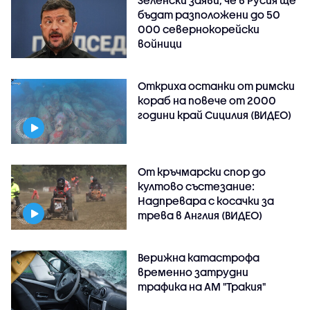
Зеленски заяви, че в Русия ще
бъдат разположени до 50
000 севернокорейски
войници
Откриха останки от римски
кораб на повече от 2000
години край Сицилия (ВИДЕО)
От кръчмарски спор до
култово състезание:
Надпревара с косачки за
трева в Англия (ВИДЕО)
Верижна катастрофа
временно затрудни
трафика на АМ "Тракия"