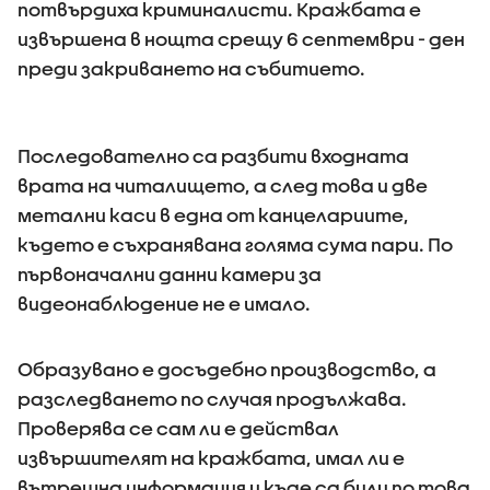
потвърдиха криминалисти. Кражбата е
извършена в нощта срещу 6 септември - ден
преди закриването на събитието.
Последователно са разбити входната
врата на читалището, а след това и две
метални каси в една от канцелариите,
където е съхранявана голяма сума пари. По
първоначални данни камери за
видеонаблюдение не е имало.
Образувано е досъдебно производство, а
разследването по случая продължава.
Проверява се сам ли е действал
извършителят на кражбата, имал ли е
вътрешна информация и къде са били по това