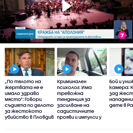
„По тялото на
Криминален
Бой и уни
жертвата не е
психолог: Има
камера: 
имало здраво
тревожна
зад жес
място": Говори
тенденция за
нападени
съдията по делото
засилване на
дете в Р
за жестокото
садистичните
убийство в Пловдив
прояви и импулси у
младите хора