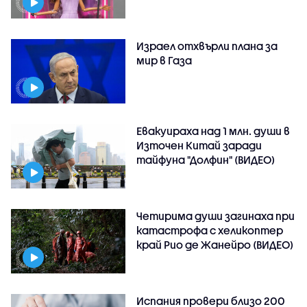
Израел отхвърли плана за
мир в Газа
Евакуираха над 1 млн. души в
Източен Китай заради
тайфуна "Долфин" (ВИДЕО)
Четирима души загинаха при
катастрофа с хеликоптер
край Рио де Жанейро (ВИДЕО)
Испания провери близо 200