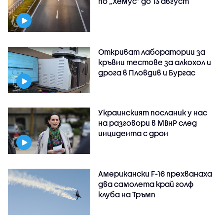
по „Хемус“ до 13 август
Откриват лаборатории за
кръвни тестове за алкохол и
дрога в Пловдив и Бургас
Украинският посланик у нас
на разговори в МВнР след
инцидента с дрон
Американски F-16 прехванаха
два самолета край голф
клуба на Тръмп