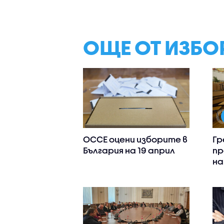
ОЩЕ ОТ ИЗБО
ОССЕ оцени изборите в
Гр
България на 19 април
пр
на