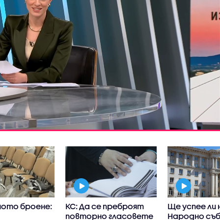
ото броене:
КС: Да се преброят
Ще успее ли
повторно гласовете
Народно съб