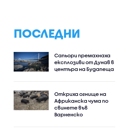
вен
конституционна
Борисов за
криза заради
правителство
липсата на
звучат
председател на НС
конструктивно
ПОСЛЕДНИ
Сапьори премахнаха
експлозиви от Дунав в
центъра на Будапеща
Откриха огнище на
Африканска чума по
свинете във
Варненско