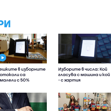
РИ
ешките в изборните
Изборите в числа: Кой
отоколи са
гласува с машина и кой
малели с 50%
- с хартия