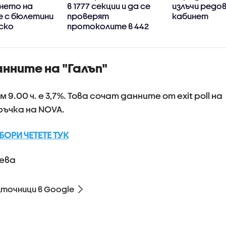
нето на
в 1777 секции и да се
излъчи редо
е с бюлетини
проверят
кабинет
ско
протоколите в 442
нните на "Галъп"
00 ч. е 3,7%. Това сочат данните от exit poll на
оръчка на NOVA.
ОРИ ЧЕТЕТЕ ТУК
ева
зточници в Google