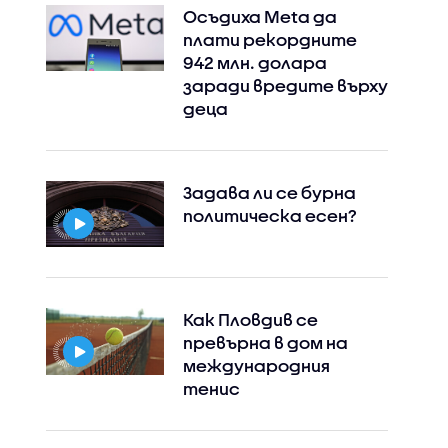
Осъдиха Meta да
плати рекордните
942 млн. долара
заради вредите върху
деца
Задава ли се бурна
политическа есен?
Как Пловдив се
превърна в дом на
международния
тенис