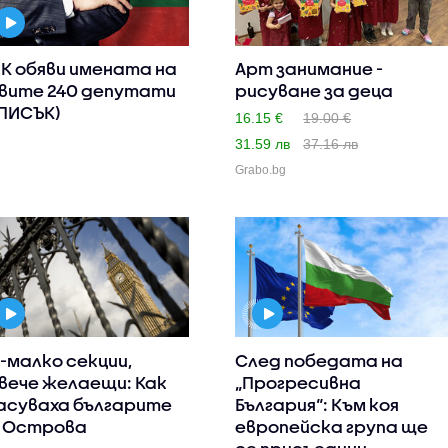
К обяви имената на
Арт занимание -
вите 240 депутати
рисуване за деца
ПИСЪК)
16.15 €
19.00 €
31.59 лв
37.16 лв
Grabo.bg
-малко секции,
След победата на
вече желаещи: Как
„Прогресивна
асуваха българите
България“: Към коя
 Острова
европейска група ще