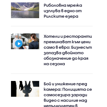
Риболовна мрежа
Instagram
Facebook
изплува в едно от
Рилските езера
Хотели и ресторанти
преминават към цени
само в евро: Бизнесът
запазва двойното
обозначение до края
на сезона
Бой и унижение пред
камера: Полицията се
самосезира заради
видео с насилие над
непълнолетен в