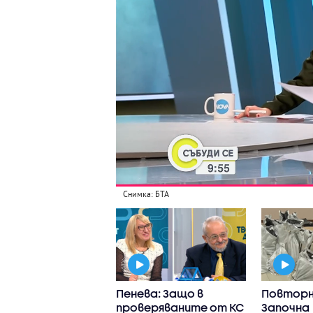
Снимка: БТА
еев: В Изборният
Пенева: Защо в
Повторн
кс има немалко
проверяваните от КС
Започна