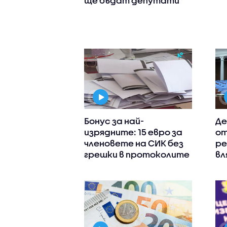
ще бъдат депутати
Бонус за най-
Де
изрядните: 15 евро за
от
членовете на СИК без
ре
грешки в протоколите
вл