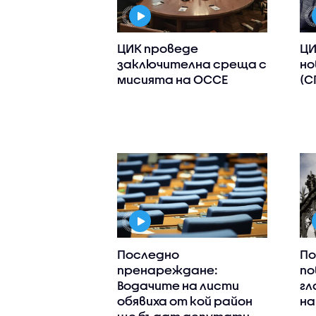
ЦИК проведе
ЦИ
заключителна среща с
но
мисията на ОССЕ
(С
Последно
По
пренареждане:
по
Водачите на листи
гл
обявиха от кой район
на