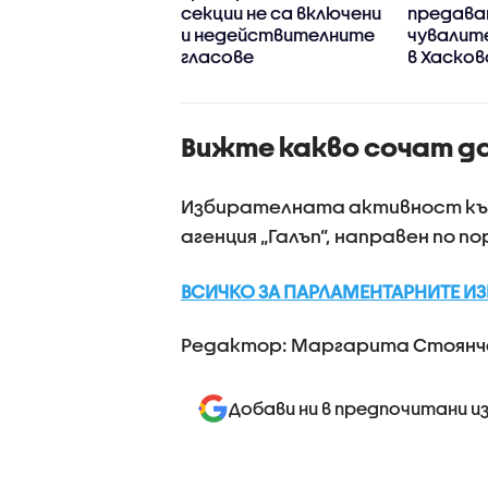
статъци и те
секции не са включени
предава
ва да бъдат
и недействителните
чувалит
транени
гласове
в Хасков
Вижте какво сочат да
Избирателната активност към 9.
агенция „Галъп”, направен по п
ВСИЧКО ЗА ПАРЛАМЕНТАРНИТЕ ИЗБ
Редактор: Маргарита Стоянч
Добави ни в предпочитани и