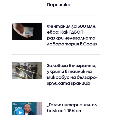
Пернишко
Фентанил за 300 млн.
евро: Как ГДБОП
разкри нелегалната
лаборатория в София
Заловиха 8 мигранти,
укрити в тайник на
микробус на българо-
гръцката граница
„Галъп интернешънъл
болкан“: 15% от