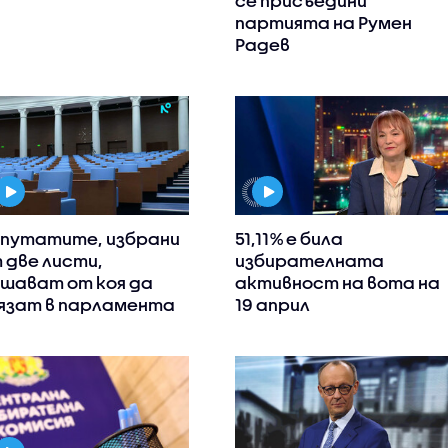
се присъедини
партията на Румен
Радев
путатите, избрани
51,11% е била
 две листи,
избирателната
шават от коя да
активност на вота на
язат в парламента
19 април