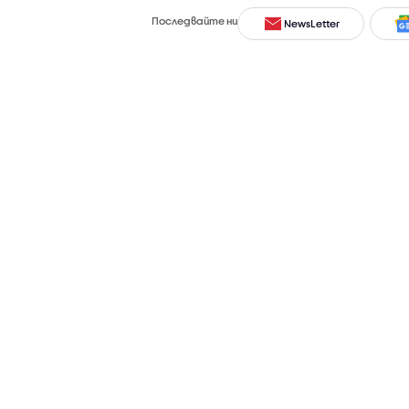
Последвайте ни
NewsLetter