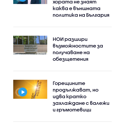
хората не знаят
каква е външната
политика на България
НОИ разшири
възможностите за
получаване на
обезщетения
Горещините
продължават, но
идва кратко
захлаждане с валежи
и гръмотевици