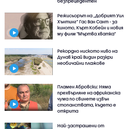
безпрецедентен
Режисьорът на „Добрият Уил
Хънтинг“ Гас Ван Сант - за
киното, Кърт Кобейн и новия
му филм "Мъртва хватка"
Рекордно ниското ниво на
Дунав край Видин разкри
необичайни плажове
Пламен Абровски: Няма
прехвърляне на африканска
чума по свинете извън
стопанствата, където е
открита
Най-застрашени от