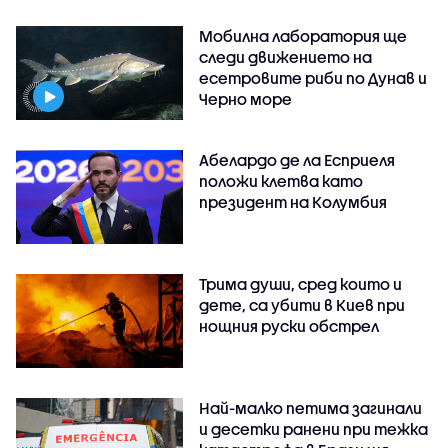
Мобилна лаборатория ще
следи движението на
есетровите риби по Дунав и
Черно море
Абелардо де ла Есприеля
положи клетва като
президент на Колумбия
Трима души, сред които и
дете, са убити в Киев при
нощния руски обстрел
Най-малко петима загинали
и десетки ранени при тежка