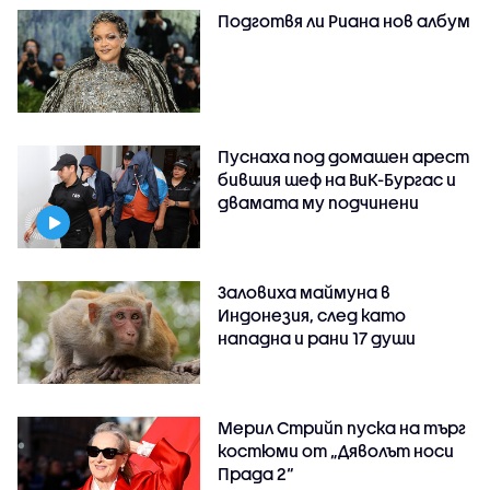
Подготвя ли Риана нов албум
Пуснаха под домашен арест
бившия шеф на ВиК-Бургас и
двамата му подчинени
Заловиха маймуна в
Индонезия, след като
нападна и рани 17 души
Мерил Стрийп пуска на търг
костюми от „Дяволът носи
Прада 2“