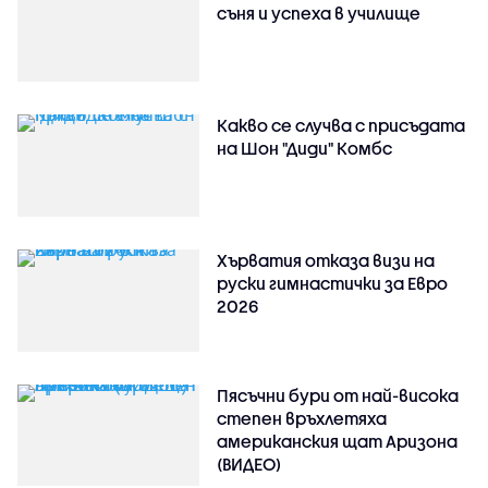
съня и успеха в училище
Какво се случва с присъдата
на Шон "Диди" Комбс
Хърватия отказа визи на
руски гимнастички за Евро
2026
Пясъчни бури от най-висока
степен връхлетяха
американския щат Аризона
(ВИДЕО)