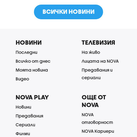
ВСИЧКИ НОВИНИ
НОВИНИ
ТЕЛЕВИЗИЯ
Последни
На живо
Всичко от днес
Лицата на NOVA
Моята новина
Предавания и
сериали
Видео
NOVA PLAY
ОЩЕ ОТ
NOVA
Новини
NOVA
Предавания
отговорност
Сериали
NOVA Кариери
Филми