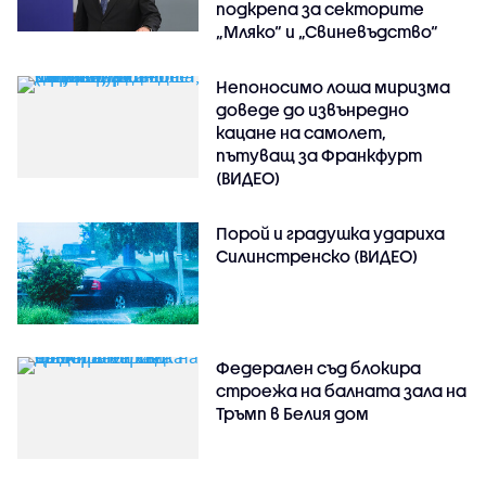
подкрепа за секторите
„Мляко“ и „Свиневъдство“
Непоносимо лоша миризма
доведе до извънредно
кацане на самолет,
пътуващ за Франкфурт
(ВИДЕО)
Порой и градушка удариха
Силинстренско (ВИДЕО)
Федерален съд блокира
строежа на балната зала на
Тръмп в Белия дом