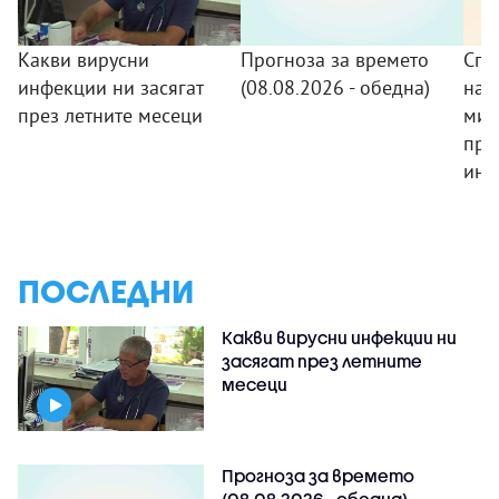
Какви вирусни
Прогноза за времето
Спо
инфекции ни засягат
(08.08.2026 - обедна)
на 
през летните месеци
мин
про
инв
ПОСЛЕДНИ
Какви вирусни инфекции ни
засягат през летните
месеци
Прогноза за времето
(08.08.2026 - обедна)