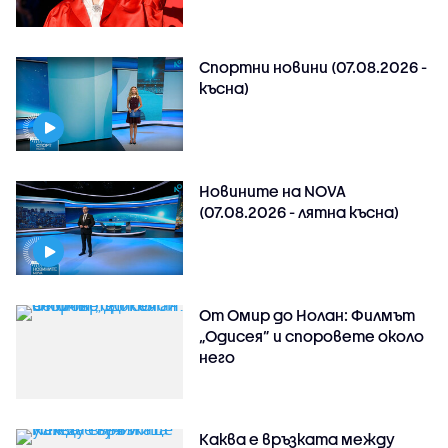
Спортни новини (07.08.2026 -
късна)
Новините на NOVA
(07.08.2026 - лятна късна)
От Омир до Нолан: Филмът
„Одисея” и споровете около
него
Каква е връзката между