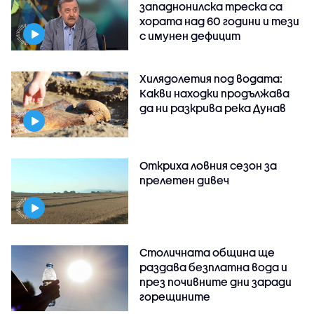
западнонилска треска са
хората над 60 години и тези
с имунен дефицит
Хилядолетия под водата:
Какви находки продължава
да ни разкрива река Дунав
Откриха ловния сезон за
прелетен дивеч
Столичната община ще
раздава безплатна вода и
през почивните дни заради
горещините