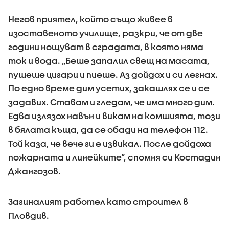
Негов приятел, който също живее в
изоставеното училище, разкри, че от две
години нощуват в сградата, в която няма
ток и вода. „Беше запалил свещ на масата,
пушеше цигари и пиеше. Аз дойдох и си легнах.
По едно време дим усетих, закашлях се и се
задавих. Ставам и гледам, че има много дим.
Едва излязох навън и викам на комшията, този
в бялата къща, да се обади на телефон 112.
Той каза, че вече ги е извикал. После дойдоха
пожарната и линейките”, спомня си Костадин
Джангозов.
Загиналият работел като строител в
Пловдив.