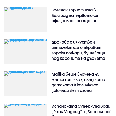
Зеленски пристигна в
Белград на първото си
официално посещение
Дронове с изкуствен
интелект ще откриват
горски пожари, бушуващи
под короните на дървета
Майка беше влачена 45
метра от влак, след като
детската ѝ количка се
заклещи във вагона
Испанската Суперкупа води
„Реал Мадрид“ и „Барселона“