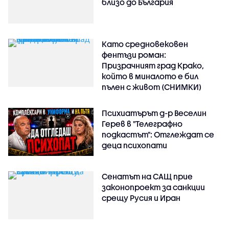
близо до България
Като средновековен
фентъзи роман:
Призрачният град Крако,
който в миналото е бил
пълен с живот (СНИМКИ)
Психиатърът д-р Веселин
Герев в "Телеграфно
подкастът": Отглеждат се
деца психопати
Сенатът на САЩ прие
законопроект за санкции
срещу Русия и Иран