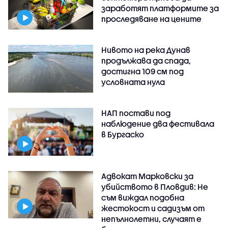
заработят платформите за
проследяване на цените
Нивото на река Дунав
продължава да спада,
достигна 109 см под
условната нула
НАП постави под
наблюдение два фестивала
в Бургаско
Адвокат Марковски за
убийството в Пловдив: Не
съм виждал подобна
жестокост и садизъм от
непълнолетни, случаят е