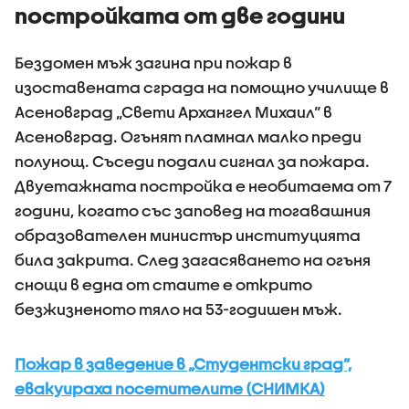
постройката от две години
Бездомен мъж загина при пожар в
изоставената сграда на помощно училище в
Асеновград „Свети Архангел Михаил“ в
Асеновград. Огънят пламнал малко преди
полунощ. Съседи подали сигнал за пожара.
Двуетажната постройка е необитаема от 7
години, когато със заповед на тогавашния
образователен министър институцията
била закрита. След загасяването на огъня
снощи в една от стаите е открито
безжизненото тяло на 53-годишен мъж.
Пожар в заведение в „Студентски град”,
евакуираха посетителите (СНИМКА)