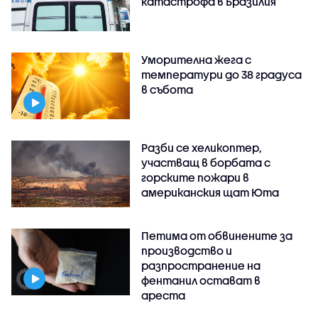
катастрофа в Бразилия
Уморителна жега с
температури до 38 градуса
в събота
Разби се хеликоптер,
участващ в борбата с
горските пожари в
американския щат Юта
Петима от обвинените за
производство и
разпространение на
фентанил остават в
ареста