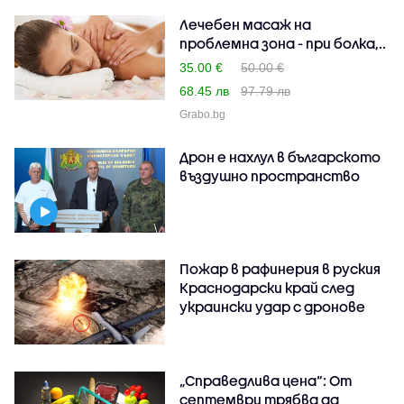
Лечебен масаж на
проблемна зона - при болка,..
35.00 €
50.00 €
68.45 лв
97.79 лв
Grabo.bg
Дрон е нахлул в българското
въздушно пространство
Пожар в рафинерия в руския
Краснодарски край след
украински удар с дронове
„Справедлива цена“: От
септември трябва да