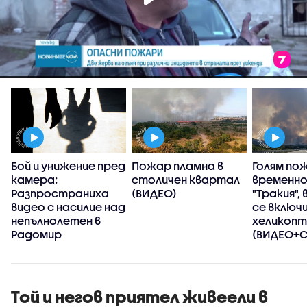
Бой и унижение пред
Пожар пламна в
Голям по
камера:
столичен квартал
временно
Разпространиха
(ВИДЕО)
"Тракия",
видео с насилие над
се включ
непълнолетен в
хеликоп
Радомир
(ВИДЕО+
Той и негов приятел живеели в