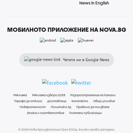
News in English
МОБИЛНОТО ПРИЛОЖЕНИЕ НА NOVA.BG
Четете ни в Google News
Реклама
Реклама избори 2026
Разпространение на канали
Тарифа за откъси
Доставчици
Контакти
Общи условия
Поверителност
Политика ЛД
Правила за ползване
Етика и съответствие
Платени публикации
© 2026 Нова Броудкастинг Груп ЕООД. Всички права запазени.