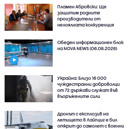
Пламен Абровски: Ще
защитим родните
производители от
нелоялната конкуренция
Обеден информационен блок
на NOVA NEWS (06.08.2026)
Украйна: Близо 16 000
чуждестранни доброволци
от 72 държави служат във
въоръжените сили
Дронът с експлозив на
летището в Лайпциг е бил
открит до самолет с военни