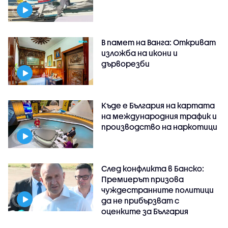
В памет на Ванга: Откриват
изложба на икони и
дърворезби
Къде е България на картата
на международния трафик и
производство на наркотици
След конфликта в Банско:
Премиерът призова
чуждестранните политици
да не прибързват с
оценките за България