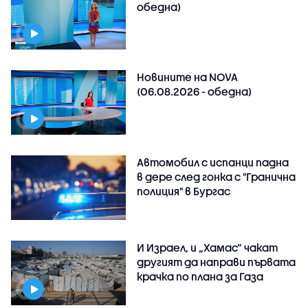
обедна)
Новините на NOVA
(06.08.2026 - обедна)
Автомобил с испанци падна
в дере след гонка с "Гранична
полиция" в Бургас
И Израел, и „Хамас“ чакат
другият да направи първата
крачка по плана за Газа