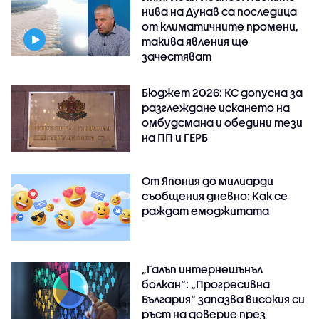
нива на Дунав са последица
от климатичните промени,
такива явления ще
зачестяват
Бюджет 2026: КС допусна за
разглеждане искането на
омбудсмана и обедини тези
на ПП и ГЕРБ
От Япония до милиарди
съобщения дневно: Как се
раждат емоджитата
„Галъп интернешънъл
болкан“: „Прогресивна
България“ запазва високия си
ръст на доверие през