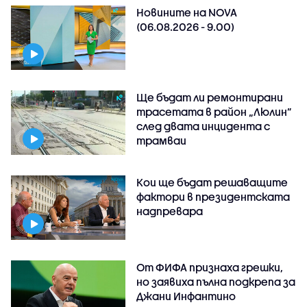
Новините на NOVA
(06.08.2026 - 9.00)
Ще бъдат ли ремонтирани
трасетата в район „Люлин”
след двата инцидента с
трамваи
Кои ще бъдат решаващите
фактори в президентската
надпревара
От ФИФА признаха грешки,
но заявиха пълна подкрепа за
Джани Инфантино