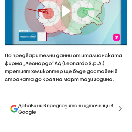
По предварителни данни от италианската
фирма „Леонардо“ АД (Leonardо S.p.A.)
третият хеликоптер ще бъде доставен в
страната до края на март тази година.
Добави ни в предпочитани източници в
Google