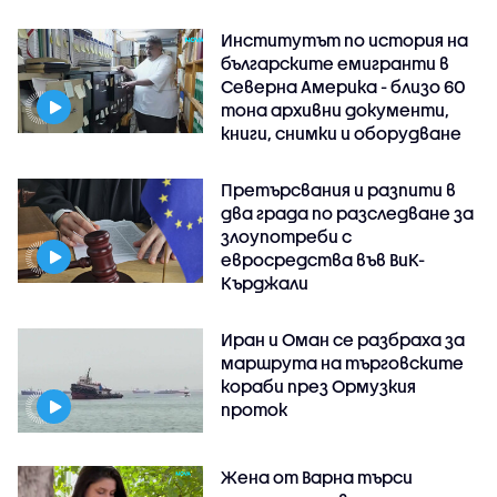
Институтът по история на
българските емигранти в
Северна Америка - близо 60
тона архивни документи,
книги, снимки и оборудване
Претърсвания и разпити в
два града по разследване за
злоупотреби с
евросредства във ВиК-
Кърджали
Иран и Оман се разбраха за
маршрута на търговските
кораби през Ормузкия
проток
Жена от Варна търси