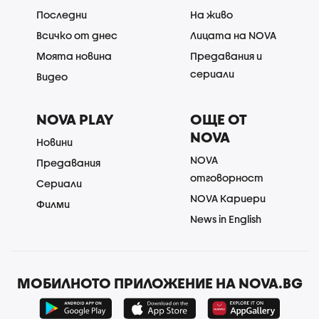
Последни
На живо
Всичко от днес
Лицата на NOVA
Моята новина
Предавания и
сериали
Видео
NOVA PLAY
ОЩЕ ОТ
NOVA
Новини
NOVA
Предавания
отговорност
Сериали
NOVA Кариери
Филми
News in English
МОБИЛНОТО ПРИЛОЖЕНИЕ НА NOVA.BG