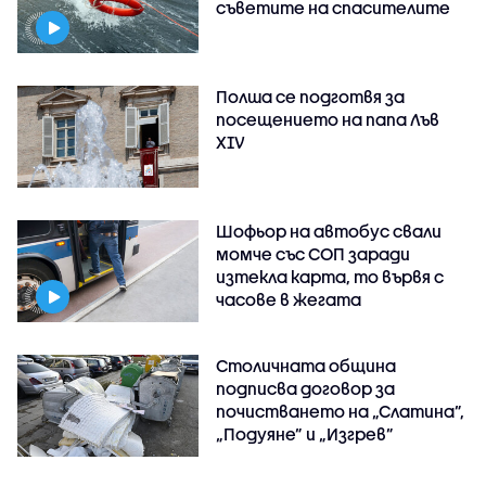
съветите на спасителите
Полша се подготвя за
посещението на папа Лъв
XIV
Шофьор на автобус свали
момче със СОП заради
изтекла карта, то вървя с
часове в жегата
Столичната община
подписва договор за
почистването на „Слатина”,
„Подуяне” и „Изгрев”