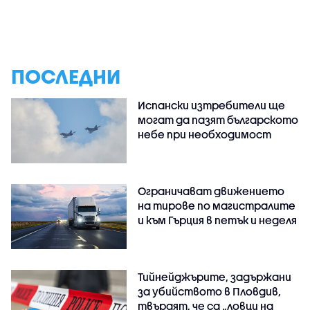
ПОСЛЕДНИ
Испански изтребители ще
могат да пазят българското
небе при необходимост
Ограничават движението
на тирове по магистралите
и към Гърция в петък и неделя
Тийнейджърите, задържани
за убийството в Пловдив,
твърдят, че са „ловци на