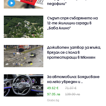
педофили”
Съдът спря събарянето на
12-те жилищни сгради в
„Баба Алино“
Доживотен затвор за мъжа,
врязал се с кола в
протестиращи в Мюнхен
За автомобила: Боядисване
на леко увреден и ..
49.62 €
71.07 €
97.05 лв
139.00 лв
Grabo.bg