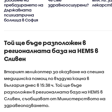
пребазирането на
здравноосигурени?
лекарств
Държавната
психиатрична
болница в София
Той ще бъде разположен в
регионалната база на HEMS в
Сливен
Вторият хеликоптер за оказване на спешна
медицинска помощ по въздуха кацна в
България днес в 15:38 ч. Той ще бъде
разположен в регионалната база на HEMS в
Сливен, съобщават от Министерството на
здравеопазването.