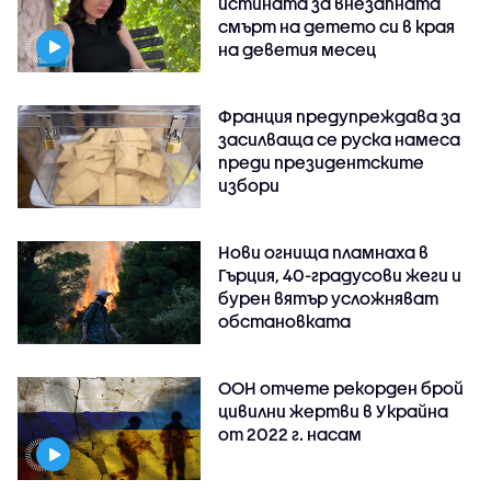
истината за внезапната
смърт на детето си в края
на деветия месец
Франция предупреждава за
засилваща се руска намеса
преди президентските
избори
Нови огнища пламнаха в
Гърция, 40-градусови жеги и
бурен вятър усложняват
обстановката
ООН отчете рекорден брой
цивилни жертви в Украйна
от 2022 г. насам