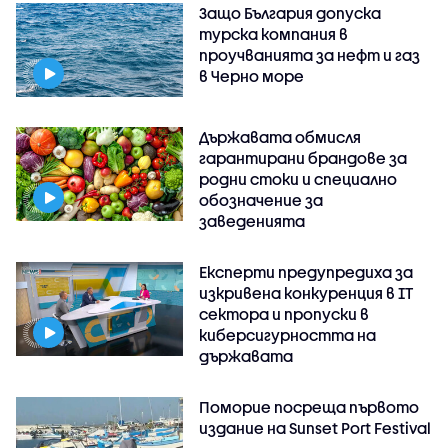
Защо България допуска
турска компания в
проучванията за нефт и газ
в Черно море
Държавата обмисля
гарантирани брандове за
родни стоки и специално
обозначение за
заведенията
Експерти предупредиха за
изкривена конкуренция в IT
сектора и пропуски в
киберсигурността на
държавата
Поморие посреща първото
издание на Sunset Port Festival