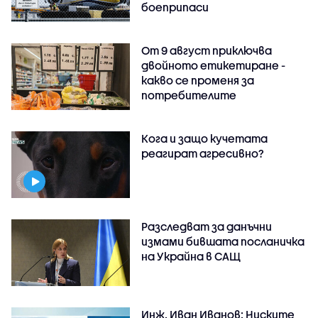
боеприпаси
От 9 август приключва
двойното етикетиране -
какво се променя за
потребителите
Кога и защо кучетата
реагират агресивно?
Разследват за данъчни
измами бившата посланичка
на Украйна в САЩ
Инж. Иван Иванов: Ниските