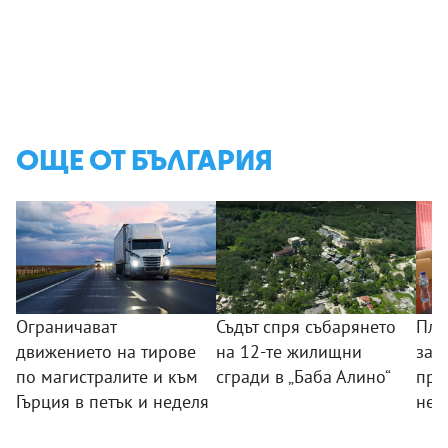
ОЩЕ ОТ БЪЛГАРИЯ
Ограничават
Съдът спря събарянето
Пла
движението на тирове
на 12-те жилищни
защ
по магистралите и към
сгради в „Баба Алино“
про
Гърция в петък и неделя
нел