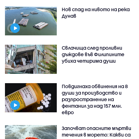
Нов спад на нивото на река
Дунав
Свлачища след проливни
дъждове във Филипините
убиха четирима души
Повдигнаха обвинения на 8
души за производство и
разпространение на
фентанил за над 157 млн.
евро
Започват опасните мъртви
течения в морето: Какви са