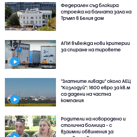
Федерален съд блокира
строежа на балната зала на
Тръмп в Белия дом
АПИ въвежда нови критерии
за спиране на тировете
"Златните ливади" около АЕЦ
"Козлодуй": 1600 евро за кв.м
са дадени на частна
компания
Родители на новородено и
столична болница – с
взаимни обвинения за