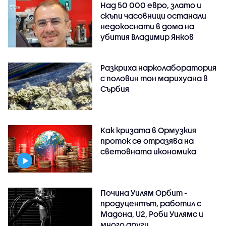
Над 50 000 евро, злато и
скъпи часовници останали
недокоснати в дома на
убития Владимир Янков
Разкриха нарколаборатория
с половин тон марихуана в
Сърбия
Как кризата в Ормузкия
проток се отразява на
световната икономика
Почина Уилям Орбит -
продуцентът, работил с
Мадона, U2, Роби Уилямс и
много други