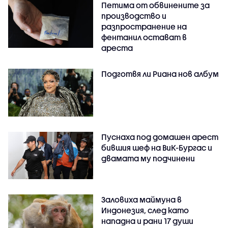
Петима от обвинените за
производство и
разпространение на
фентанил остават в
ареста
Подготвя ли Риана нов албум
Пуснаха под домашен арест
бившия шеф на ВиК-Бургас и
двамата му подчинени
Заловиха маймуна в
Индонезия, след като
нападна и рани 17 души