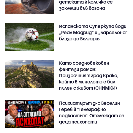
детската ѝ количка се
заклещи във вагона
Испанската Суперкупа води
„Реал Мадрид“ и „Барселона“
близо до България
Като средновековен
фентъзи роман:
Призрачният град Крако,
който в миналото е бил
пълен с живот (СНИМКИ)
Психиатърът д-р Веселин
Герев в "Телеграфно
подкастът": Отглеждат се
деца психопати