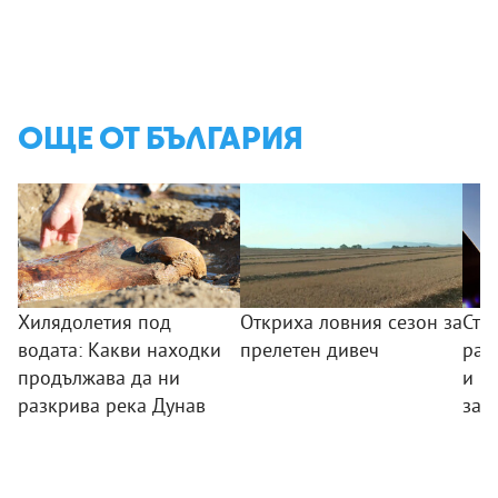
ОЩЕ ОТ БЪЛГАРИЯ
Хилядолетия под
Откриха ловния сезон за
Сто
водата: Какви находки
прелетен дивеч
раз
продължава да ни
и п
разкрива река Дунав
зар