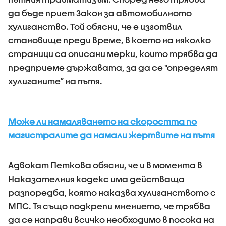
да бъде приет Закон за автомобилното
хулиганство. Той обясни, че е изготвил
становище преди време, в което на няколко
страници са описани мерки, които трябва да
предприеме държавата, за да се "определят
хулиганите” на пътя.
Може ли намаляването на скоростта по
магистралите да намали жертвите на пътя
Адвокат Петкова обясни, че и в момента в
Наказателния кодекс има действаща
разпоредба, която наказва хулиганството с
МПС. Тя също подкрепи мнението, че трябва
да се направи всичко необходимо в посока на