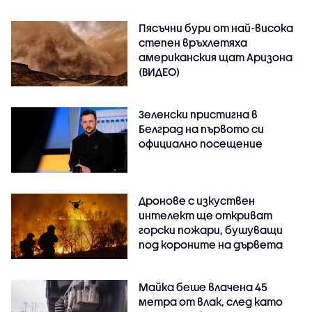
Пясъчни бури от най-висока
степен връхлетяха
американския щат Аризона
(ВИДЕО)
Зеленски пристигна в
Белград на първото си
официално посещение
Дронове с изкуствен
интелект ще откриват
горски пожари, бушуващи
под короните на дървета
Майка беше влачена 45
метра от влак, след като