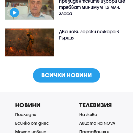
президентските избори ще
трябват минимум 1,2 млн.
гласа
Два нови горски пожара в
Гърция
ВСИЧКИ НОВИНИ
НОВИНИ
ТЕЛЕВИЗИЯ
Последни
На живо
Всичко от днес
Лицата на NOVA
Моята новина
Предавания и