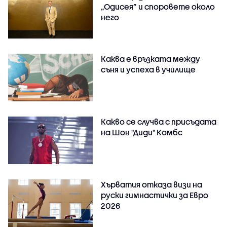
„Одисея” и споровете около
него
Каква е връзката между
съня и успеха в училище
Какво се случва с присъдата
на Шон "Диди" Комбс
Хърватия отказа визи на
руски гимнастички за Евро
2026