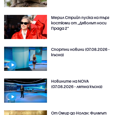
Мерил Стрийп пуска на търг
костюми от „Дяволът носи
Прада 2“
Спортни новини (07.08.2026 -
късна)
Новините на NOVA
(07.08.2026 - лятна късна)
От Омир до Нолан: Филмът