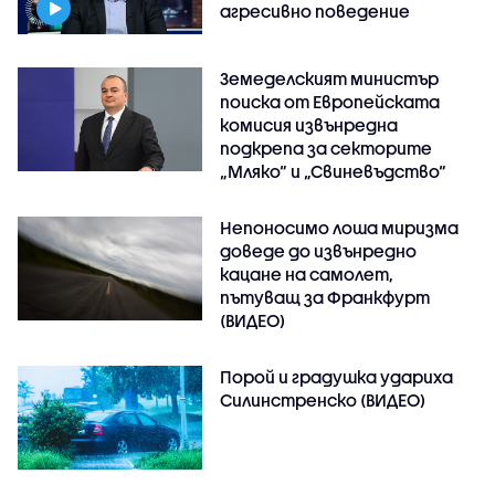
агресивно поведение
Земеделският министър
поиска от Европейската
комисия извънредна
подкрепа за секторите
„Мляко“ и „Свиневъдство“
Непоносимо лоша миризма
доведе до извънредно
кацане на самолет,
пътуващ за Франкфурт
(ВИДЕО)
Порой и градушка удариха
Силинстренско (ВИДЕО)