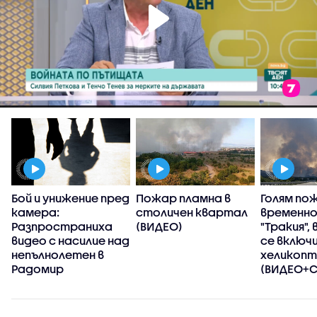
Бой и унижение пред
Пожар пламна в
Голям по
камера:
столичен квартал
временно
Разпространиха
(ВИДЕО)
"Тракия",
видео с насилие над
се включ
непълнолетен в
хеликоп
Радомир
(ВИДЕО+