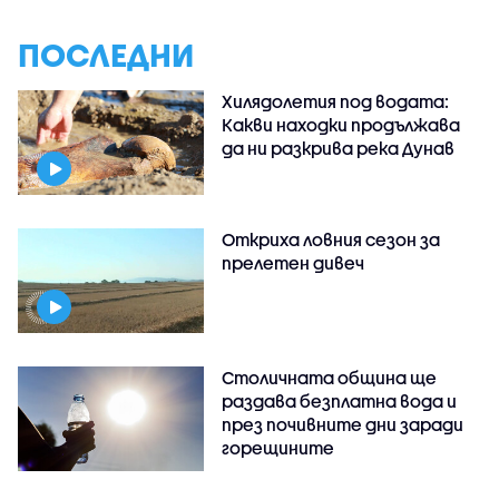
ПОСЛЕДНИ
Хилядолетия под водата:
Какви находки продължава
да ни разкрива река Дунав
Откриха ловния сезон за
прелетен дивеч
Столичната община ще
раздава безплатна вода и
през почивните дни заради
горещините