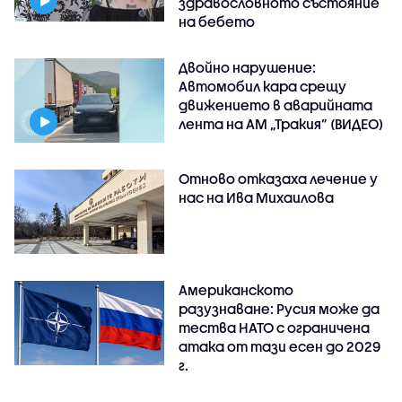
здравословното състояние
на бебето
Двойно нарушение:
Автомобил кара срещу
движението в аварийната
лента на АМ „Тракия” (ВИДЕО)
Отново отказаха лечение у
нас на Ива Михаилова
Американското
разузнаване: Русия може да
тества НАТО с ограничена
атака от тази есен до 2029
г.