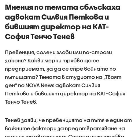
Мнения по темата сблъскаха
адвокат Силвия Петкова и
бившият директор на КАТ-
София Тенчо Тенев
Превенция, солени глоби или по-строги
закони? Какви мерки трябва да се
предприемат, за да се спре войната по
пътищата? Темата в студиото на „Твоят
ден” по NOVA News адвокат Силвия
Петкова и бившият директор на КАТ-София
Тенчо Тенев.
Тенев заяви, че превенцията на пътя е един от
важните фактори за предотвратяване на
пътния травматизъм. Според него трябва