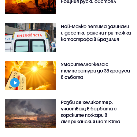
нощния руски обстрел
Най-малко петима загинали
и десетки ранени при тежка
катастрофа в Бразилия
Уморителна жега с
температури до 38 градуса
в събота
Разби се хеликоптер,
участващ в борбата с
горските пожари в
американския щат Юта