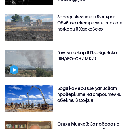
Заради жегите и вятъра:
Обявиха екстремен риск от
пожари в Хасковско
Голям пожар в Пловдивско
(ВИДЕО+СНИМКИ)
Боди камери ще записват
проверките на строителни
обекти в София
Огнян Минчев: За победа на