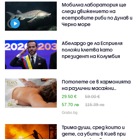
Мобилна лаборатория ще
следи движението на
есетровите риби по Дунав и
Черно море
Абелардо де ла Есприеля
положи клетва като
президент на Колумбия
Потопете се в хармонията
на различни масажни..
29.50 €
59.00 €
57.70 лв
115.39 лв
Grabo.bg
Трима души, сред които и
дете, са убити в Киев при