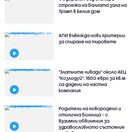
строежа на балната зала на
Тръмп в Белия дом
АПИ въвежда нови критерии
за спиране на тировете
"Златните ливади" около АЕЦ
"Козлодуй": 1600 евро за кв.м
са дадени на частна
компания
Родители на новородено и
столична болница – с
взаимни обвинения за
здравословното състояние