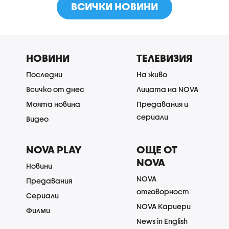
ВСИЧКИ НОВИНИ
НОВИНИ
ТЕЛЕВИЗИЯ
Последни
На живо
Всичко от днес
Лицата на NOVA
Моята новина
Предавания и
сериали
Видео
NOVA PLAY
ОЩЕ ОТ
NOVA
Новини
NOVA
Предавания
отговорност
Сериали
NOVA Кариери
Филми
News in English