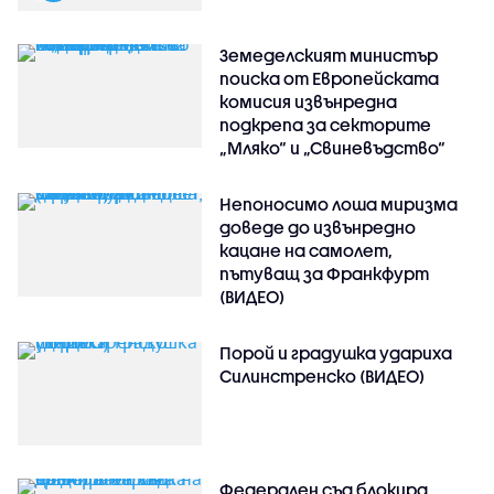
Земеделският министър
поиска от Европейската
комисия извънредна
подкрепа за секторите
„Мляко“ и „Свиневъдство“
Непоносимо лоша миризма
доведе до извънредно
кацане на самолет,
пътуващ за Франкфурт
(ВИДЕО)
Порой и градушка удариха
Силинстренско (ВИДЕО)
Федерален съд блокира