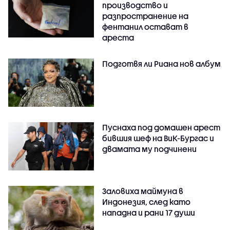
производство и
разпространение на
фентанил остават в
ареста
Подготвя ли Риана нов албум
Пуснаха под домашен арест
бившия шеф на ВиК-Бургас и
двамата му подчинени
Заловиха маймуна в
Индонезия, след като
нападна и рани 17 души