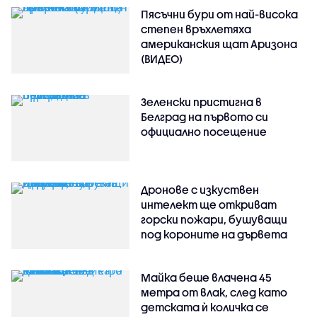
Пясъчни бури от най-висока
степен връхлетяха
американския щат Аризона
(ВИДЕО)
Зеленски пристигна в
Белград на първото си
официално посещение
Дронове с изкуствен
интелект ще откриват
горски пожари, бушуващи
под короните на дървета
Майка беше влачена 45
метра от влак, след като
детската ѝ количка се