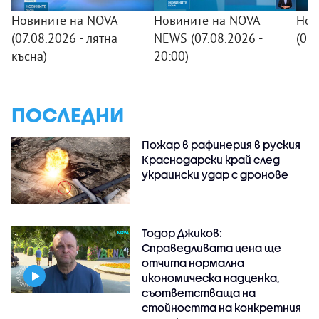
Новините на NOVA
Новините на NOVA
Нов
(07.08.2026 - лятна
NEWS (07.08.2026 -
(07
късна)
20:00)
ПОСЛЕДНИ
Пожар в рафинерия в руския
Краснодарски край след
украински удар с дронове
Тодор Джиков:
Справедливата цена ще
отчита нормална
икономическа надценка,
съответстваща на
стойността на конкретния