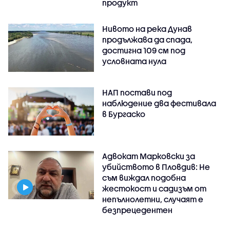
продукт
Нивото на река Дунав
продължава да спада,
достигна 109 см под
условната нула
НАП постави под
наблюдение два фестивала
в Бургаско
Адвокат Марковски за
убийството в Пловдив: Не
съм виждал подобна
жестокост и садизъм от
непълнолетни, случаят е
безпрецедентен