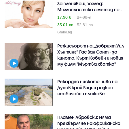
За пленяващ поглед:
Миглопластика с метод по..
17.90 €
27.00 €
35.01 лв
52.81 лв
Grabo.bg
Режисьорът на „Добрият Уил
Хънтинг“ Гас Ван Сант - за
киното, Кърт Кобейн и новия
му филм "Мъртва хватка"
Рекордно ниското ниво на
Дунав край Видин разкри
необичайни плажове
Пламен Абровски: Няма
прехвърляне на африканска