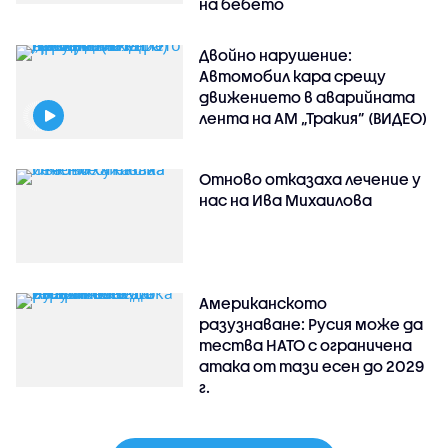
на бебето
Двойно нарушение:
Автомобил кара срещу
движението в аварийната
лента на АМ „Тракия” (ВИДЕО)
Отново отказаха лечение у
нас на Ива Михаилова
Американското
разузнаване: Русия може да
тества НАТО с ограничена
атака от тази есен до 2029
г.