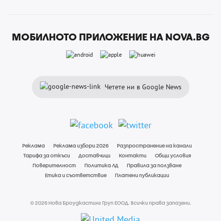
МОБИЛНОТО ПРИЛОЖЕНИЕ НА NOVA.BG
Четете ни в Google News
Реклама
Реклама избори 2026
Разпространение на канали
Тарифа за откъси
Доставчици
Контакти
Общи условия
Поверителност
Политика ЛД
Правила за ползване
Етика и съответствие
Платени публикации
© 2026 Нова Броудкастинг Груп ЕООД. Всички права запазени.