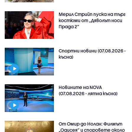
Мерил Стрийп пуска на търг
костюми от „Дяволът носи
Прада 2“
Спортни новини (07.08.2026 -
късна)
Новините на NOVA
(07.08.2026 - лятна късна)
От Омир до Нолан: Филмът
„Одисея” и споровете около