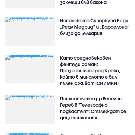
заклещи във вагона
Испанската Суперкупа води
„Реал Мадрид“ и „Барселона“
близо до България
Като средновековен
фентъзи роман:
Призрачният град Крако,
който в миналото е бил
пълен с живот (СНИМКИ)
Психиатърът д-р Веселин
Герев в "Телеграфно
подкастът": Отглеждат се
деца психопати