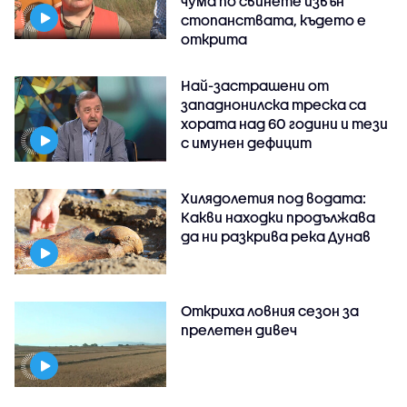
чума по свинете извън
стопанствата, където е
открита
Най-застрашени от
западнонилска треска са
хората над 60 години и тези
с имунен дефицит
Хилядолетия под водата:
Какви находки продължава
да ни разкрива река Дунав
Откриха ловния сезон за
прелетен дивеч