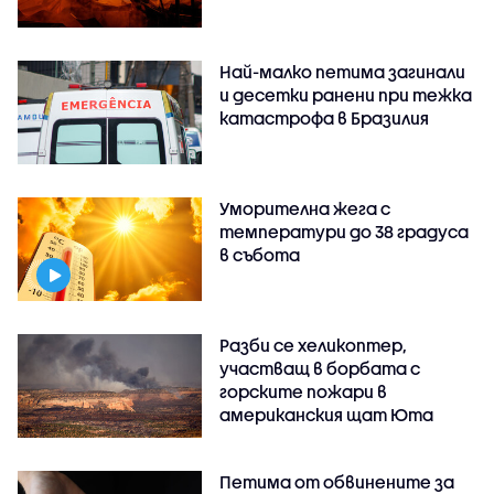
Най-малко петима загинали
и десетки ранени при тежка
катастрофа в Бразилия
Уморителна жега с
температури до 38 градуса
в събота
Разби се хеликоптер,
участващ в борбата с
горските пожари в
американския щат Юта
Петима от обвинените за