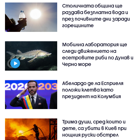
Столичната община ще
раздава безплатна вода и
през почивните дни заради
горещините
Мобилна лаборатория ще
следи движението на
есетровите риби по Дунав и
Черно море
Абелардо де ла Есприеля
положи клетва като
президент на Колумбия
Трима души, сред които и
дете, са убити в Киев при
нощния руски обстрел