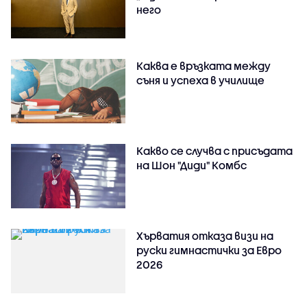
него
Каква е връзката между
съня и успеха в училище
Какво се случва с присъдата
на Шон "Диди" Комбс
Хърватия отказа визи на
руски гимнастички за Евро
2026