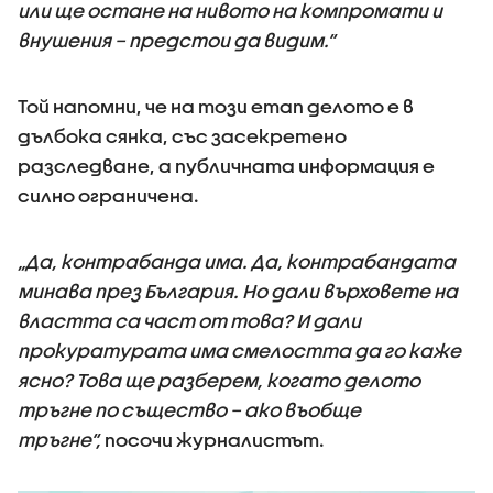
или ще остане на нивото на компромати и
внушения – предстои да видим.“
Той напомни, че на този етап делото е в
дълбока сянка, със засекретено
разследване, а публичната информация е
силно ограничена.
„Да, контрабанда има. Да, контрабандата
минава през България. Но дали върховете на
властта са част от това? И дали
прокуратурата има смелостта да го каже
ясно? Това ще разберем, когато делото
тръгне по същество – ако въобще
тръгне“,
посочи журналистът.