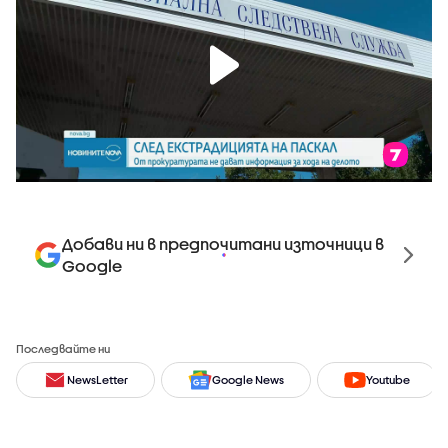
Добави ни в предпочитани източници в
Google
Последвайте ни
NewsLetter
Google News
Youtube