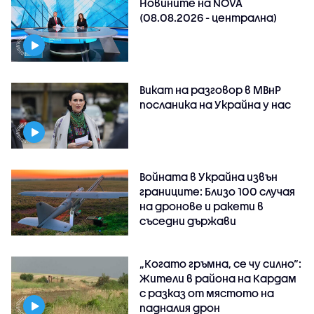
Новините на NOVA
(08.08.2026 - централна)
Викат на разговор в МВнР
посланика на Украйна у нас
Войната в Украйна извън
границите: Близо 100 случая
на дронове и ракети в
съседни държави
„Когато гръмна, се чу силно“:
Жители в района на Кардам
с разказ от мястото на
падналия дрон