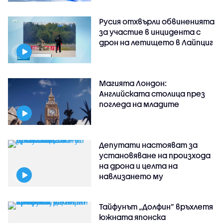
Русия отхвърли обвиненията
за участие в инцидента с
дрон на летището в Лайпциг
Магията Лондон:
Английската столица през
погледа на младите
Депутати настояват за
установяване на произхода
на дрона и целта на
навлизането му
Тайфунът „Долфин” връхлетя
южната японска