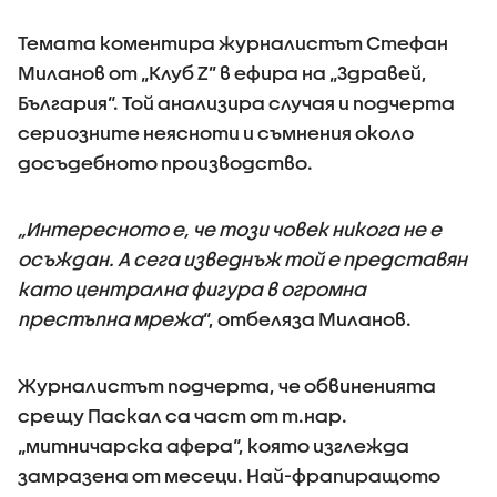
Темата коментира журналистът Стефан
Миланов от „Клуб Z” в ефира на „Здравей,
България“. Той анализира случая и подчерта
сериозните неясноти и съмнения около
досъдебното производство.
„Интересното е, че този човек никога не е
осъждан. А сега изведнъж той е представян
като централна фигура в огромна
престъпна мрежа
“, отбеляза Миланов.
Журналистът подчерта, че обвиненията
срещу Паскал са част от т.нар.
„митничарска афера“, която изглежда
замразена от месеци. Най-фрапиращото