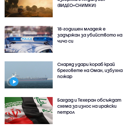
(ВИДЕО+СНИМКИ)
18-годишен младеж е
задържан за убийството на
чичо си
Снаряд удари кораб край
бреговете на Оман, избухна
пожар
Багдад и Техеран обсъждат
схема за износ на иракски
петрол