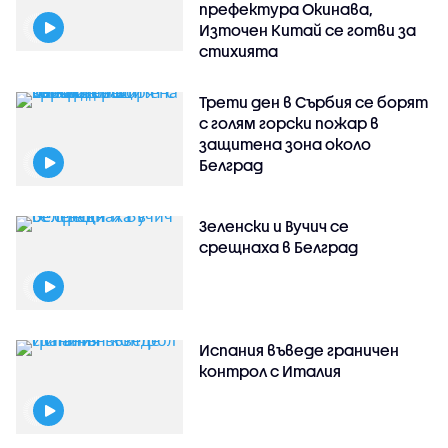
префектура Окинава,
Източен Китай се готви за
стихията
Трети ден в Сърбия се борят
с голям горски пожар в
защитена зона около
Белград
Зеленски и Вучич се
срещнаха в Белград
Испания въведе граничен
контрол с Италия