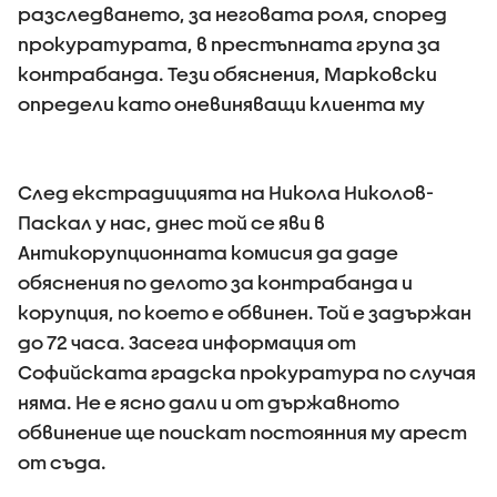
разследването, за неговата роля, според
прокуратурата, в престъпната група за
контрабанда. Тези обяснения, Марковски
определи като оневиняващи клиента му
След екстрадицията на Никола Николов-
Паскал у нас, днес той се яви в
Антикорупционната комисия да даде
обяснения по делото за контрабанда и
корупция, по което е обвинен. Той е задържан
до 72 часа. Засега информация от
Софийската градска прокуратура по случая
няма. Не е ясно дали и от държавното
обвинение ще поискат постоянния му арест
от съда.