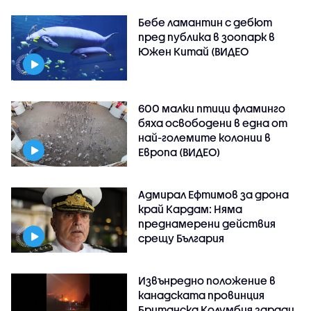
Бебе ламантин с дебют
пред публика в зоопарк в
Южен Китай (ВИДЕО
600 малки птици фламинго
бяха освободени в една от
най-големите колонии в
Европа (ВИДЕО)
Адмирал Ефтимов за дрона
край Кардам: Няма
преднамерени действия
срещу България
Извънредно положение в
канадската провинция
Британска Колумбия заради