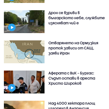
Дрон се взриви в
българското небе, службите
изясняват чий е
Отварянето на Ормузкия
проток зависи от САЩ,
заяви Иран
Аферата с ВиК – Бургас:
Съдът остави в ареста
Христо Широков
Над 4000 хектара площ
изгоряха в Андалусия