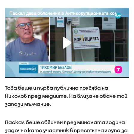
Това беше и първа публична появява на
Николов пред медиите. На влизане обаче той
запази мълчание.
Паскал беше обвинен през миналата година
задочно като участник в престъпна група за