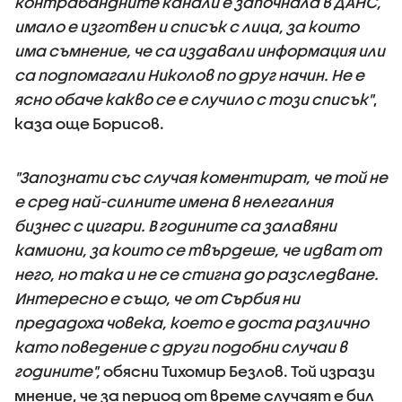
контрабандните канали е започнала в ДАНС,
имало е изготвен и списък с лица, за които
има съмнение, че са издавали информация или
са подпомагали Николов по друг начин. Не е
ясно обаче какво се е случило с този списък"
,
каза още Борисов.
"Запознати със случая коментират, че той не
е сред най-силните имена в нелегалния
бизнес с цигари. В годините са залавяни
камиони, за които се твърдеше, че идват от
него, но така и не се стигна до разследване.
Интересно е също, че от Сърбия ни
предадоха човека, което е доста различно
като поведение с други подобни случаи в
годините",
обясни Тихомир Безлов. Той изрази
мнение, че за период от време случаят е бил