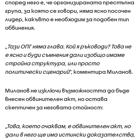
според него е, че организираната престъпна
група, за която се говори, няма ясно посочен
лидер, какъвто е необходим за подобен тип
обвинения.
„
Тази ОПГ няма глава. Кой я ръководи? Това не
е ясно и буди съмнения дали изобщо имаме
стройна структура, или просто
политически сценарий
“, коментира Миланов.
Миланов не изключи възможността да бъде
внесен обвинителен акт, но остава
скептичен за неговата стойност:
„Това, което очаквам, е обвинителен акт, но
дали в него ще има истински доказателства,