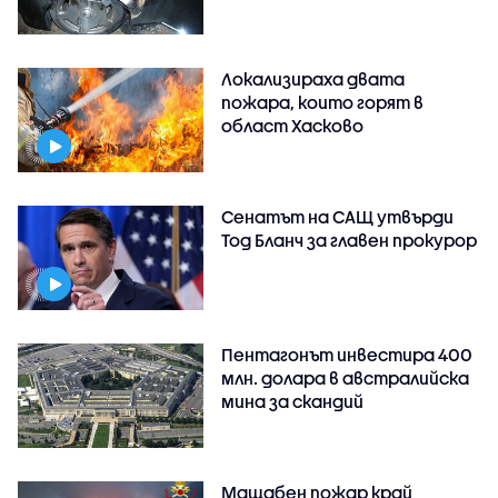
Локализираха двата
пожара, които горят в
област Хасково
Сенатът на САЩ утвърди
Тод Бланч за главен прокурор
Пентагонът инвестира 400
млн. долара в австралийска
мина за скандий
Мащабен пожар край