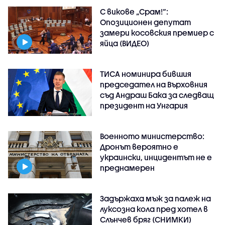
С викове „Срам!“:
Опозиционен депутат
замери косовския премиер с
яйца (ВИДЕО)
ТИСА номинира бившия
председател на Върховния
съд Андраш Бака за следващ
президент на Унгария
Военното министерство:
Дронът вероятно е
украински, инцидентът не е
преднамерен
Задържаха мъж за палеж на
луксозна кола пред хотел в
Слънчев бряг (СНИМКИ)