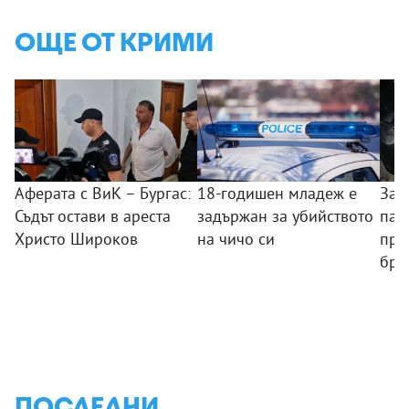
ОЩЕ ОТ КРИМИ
Аферата с ВиК – Бургас:
18-годишен младеж е
Зад
Съдът остави в ареста
задържан за убийството
пал
Христо Широков
на чичо си
пре
бря
ПОСЛЕДНИ