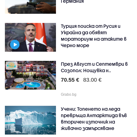
Германия
Турция поиска от Русия и
Украйна да обявят
мораториум на атаките в
Черно море
През Август и Септември в
Созопол: Нощувка н..
70.55 €
83.00 €
Grabo.bg
Учени: Топенето на леда
превръща Антарктида във
вторичен източник на
живачно замърсяване