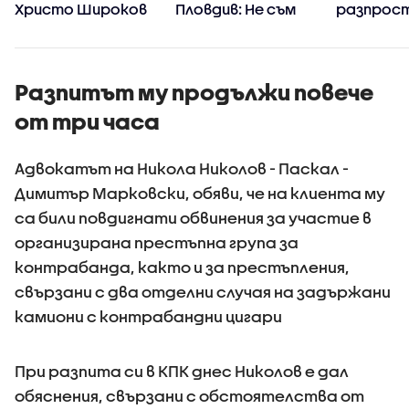
Христо Широков
Пловдив: Не съм
разпрос
виждал подобна
на фента
жестокост и
остават
садизъм от
непълнолетни,
Разпитът му продължи повече
случаят е
от три часа
безпрецедентен
Адвокатът на Никола Николов - Паскал -
Димитър Марковски, обяви, че на клиента му
са били повдигнати обвинения за участие в
организирана престъпна група за
контрабанда, както и за престъпления,
свързани с два отделни случая на задържани
камиони с контрабандни цигари
При разпита си в КПК днес Николов е дал
обяснения, свързани с обстоятелства от