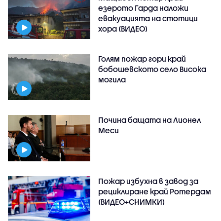
езерото Гарда наложи
евакуацията на стотици
хора (ВИДЕО)
Голям пожар гори край
бобошевското село Висока
могила
Почина бащата на Лионел
Меси
Пожар избухна в завод за
рециклиране край Ротердам
(ВИДЕО+СНИМКИ)