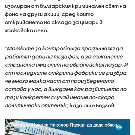
изолиран от българския криминален свят на
фона на други акции, сред които
откриването на склада за цигари в
хасковско село.
"
Мрежите за контрабанда продължиха да
работят дори на този фон, а за съжаление
страната има опит на европейския пазар. И
от последните открити фабрики се разбра,
че много малка част от произведеното
остава у нас, а виждаме как развитието по
този конкретен случай имаше по-скоро
политически оттенък",
каза още Безлов.