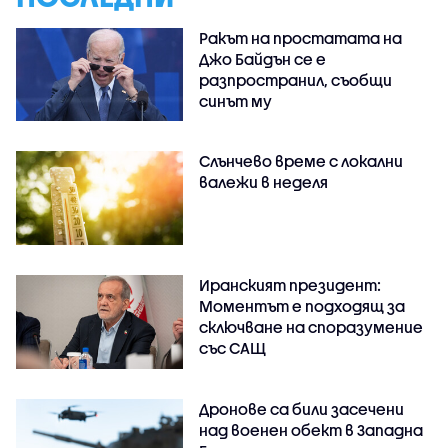
Ракът на простатата на
Джо Байдън се е
разпространил, съобщи
синът му
Слънчево време с локални
валежи в неделя
Иранският президент:
Моментът е подходящ за
сключване на споразумение
със САЩ
Дронове са били засечени
над военен обект в Западна