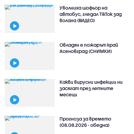
Уволниха шофьор на
автобус, гледал TikTok зад
волана (ВИДЕО)
Овладян е пожарът край
Асеновград (СНИМКИ)
Какви вирусни инфекции ни
засягат през летните
месеци
Прогноза за времето
(08.08.2026 - обедна)