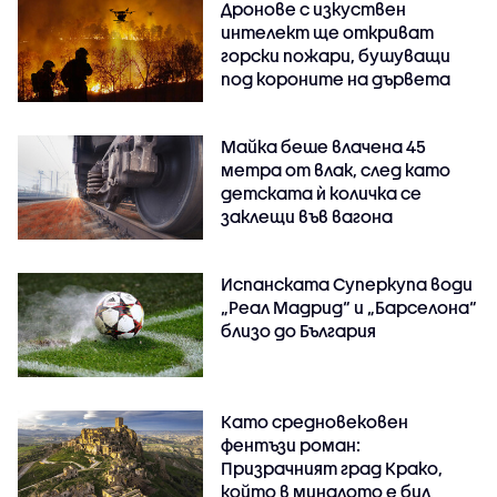
Дронове с изкуствен
интелект ще откриват
горски пожари, бушуващи
под короните на дървета
Майка беше влачена 45
метра от влак, след като
детската ѝ количка се
заклещи във вагона
Испанската Суперкупа води
„Реал Мадрид“ и „Барселона“
близо до България
Като средновековен
фентъзи роман:
Призрачният град Крако,
който в миналото е бил