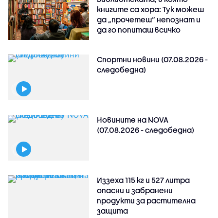
книгите са хора: Тук можеш
да „прочетеш“ непознат и
да го попиташ всичко
Спортни новини (07.08.2026 -
следобедна)
Новините на NOVA
(07.08.2026 - следобедна)
Иззеха 115 кг и 527 литра
опасни и забранени
продукти за растителна
защита