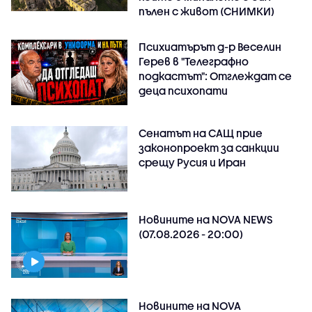
пълен с живот (СНИМКИ)
Психиатърът д-р Веселин
Герев в "Телеграфно
подкастът": Отглеждат се
деца психопати
Сенатът на САЩ прие
законопроект за санкции
срещу Русия и Иран
Новините на NOVA NEWS
(07.08.2026 - 20:00)
Новините на NOVA