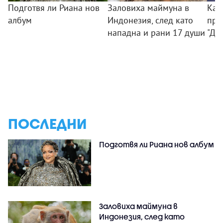
Подготвя ли Риана нов
Заловиха маймуна в
Как
албум
Индонезия, след като
при
нападна и рани 17 души
"Ди
ПОСЛЕДНИ
Подготвя ли Риана нов албум
Заловиха маймуна в
Индонезия, след като