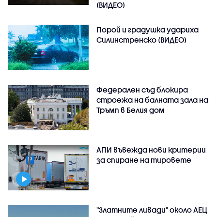
(ВИДЕО)
Порой и градушка удариха
Силинстренско (ВИДЕО)
Федерален съд блокира
строежа на балната зала на
Тръмп в Белия дом
АПИ въвежда нови критерии
за спиране на тировете
"Златните ливади" около АЕЦ