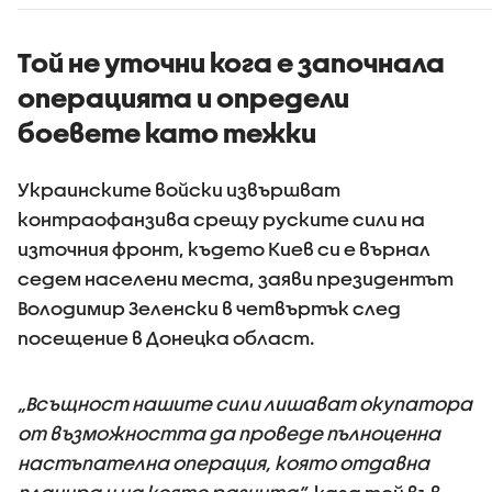
Възрастните
тировет
дадохме
примерите за
Той не уточни кога е започнала
агресивно
операцията и определи
поведение
боевете като тежки
Украинските войски извършват
контраофанзива срещу руските сили на
източния фронт, където Киев си е върнал
седем населени места, заяви президентът
Володимир Зеленски в четвъртък след
посещение в Донецка област.
„Всъщност нашите сили лишават окупатора
от възможността да проведе пълноценна
настъпателна операция, която отдавна