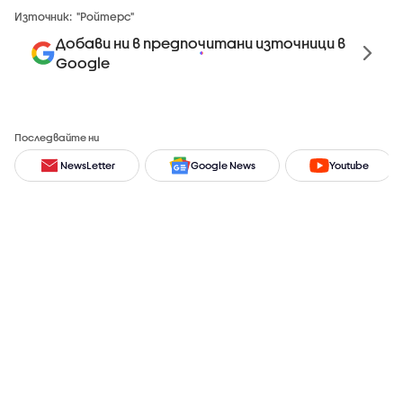
Източник:
"Ройтерс"
Добави ни в предпочитани източници в
Google
Последвайте ни
NewsLetter
Google News
Youtube