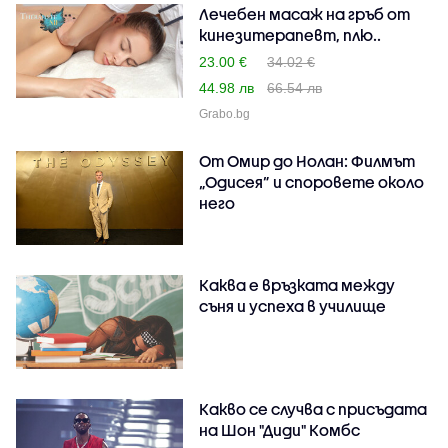
Лечебен масаж на гръб от
кинезитерапевт, плю..
23.00 €
34.02 €
44.98 лв
66.54 лв
Grabo.bg
От Омир до Нолан: Филмът
„Одисея” и споровете около
него
Каква е връзката между
съня и успеха в училище
Какво се случва с присъдата
на Шон "Диди" Комбс