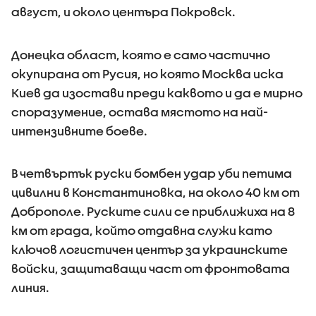
август, и около центъра Покровск.
Донецка област, която е само частично
окупирана от Русия, но която Москва иска
Киев да изостави преди каквото и да е мирно
споразумение, остава мястото на най-
интензивните боеве.
В четвъртък руски бомбен удар уби петима
цивилни в Константиновка, на около 40 км от
Доброполе. Руските сили се приближиха на 8
км от града, който отдавна служи като
ключов логистичен център за украинските
войски, защитаващи част от фронтовата
линия.