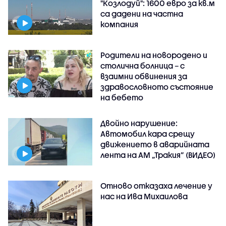
"Козлодуй": 1600 евро за кв.м
са дадени на частна
компания
Родители на новородено и
столична болница – с
взаимни обвинения за
здравословното състояние
на бебето
Двойно нарушение:
Автомобил кара срещу
движението в аварийната
лента на АМ „Тракия” (ВИДЕО)
Отново отказаха лечение у
нас на Ива Михаилова