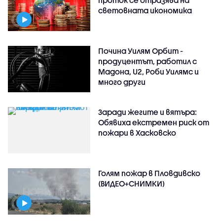
световната икономика
Почина Уилям Орбит -
продуцентът, работил с
Мадона, U2, Роби Уилямс и
много други
Заради жегите и вятъра:
Обявиха екстремен риск от
пожари в Хасковско
Голям пожар в Пловдивско
(ВИДЕО+СНИМКИ)