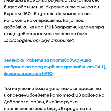
планира и на която разчита“
, каза той във
видео обръщение. Украинските сили са си
върнали 160 квадратни километра от
началото на операцията, каза той,
добавяйки, че над 170 квадратни километра
и още девет населени места са били
„освободени от окупаторите“.
Зеленски: Ракети за противовъздушна
отбрана са сред първите доставки от САЩ,
финансирани от НАТО
Той не уточни кога е започнала операцията
и определи боевете като тежки в района на
Доброполе, район, в който руско
настъпление беше бързо в средата на