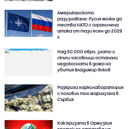
Американското
разузнаване: Русия може да
тества НАТО с ограничена
атака от тази есен до 2029
г.
Над 50 000 евро, злато и
скъпи часовници останали
недокоснати в дома на
убития Владимир Янков
Разкриха нарколаборатория
с половин тон марихуана в
Сърбия
Как кризата в Ормузкия
проток се отразява на