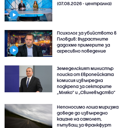
(07.08.2026 - централна)
Психолог за убийството в
Пловдив: Възрастните
дадохме примерите за
агресивно поведение
Земеделският министър
поиска от Европейската
комисия извънредна
подкрепа за секторите
„Мляко“ и „Свиневъдство“
Непоносимо лоша миризма
доведе до извънредно
кацане на самолет,
пътуващ за Франкфурт