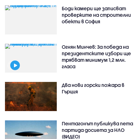
Боди камери ще записват
проверките на строителни
обекти в София
Огнян Минчев: За победа на
президентските избори ще
трябват минимум 1,2 млн.
гласа
Два нови горски пожара в
Гърция
Пентагонът публикува пета
партида досиета за НЛО
(ВИДЕО)