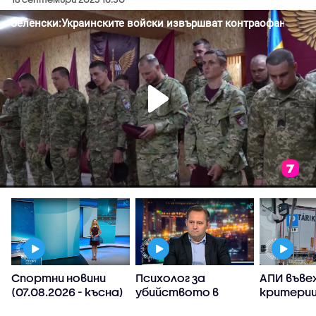
Спортни новини
Психолог за
АПИ въве
(07.08.2026 - късна)
убийството в
критерии
Пловдив:
спиране 