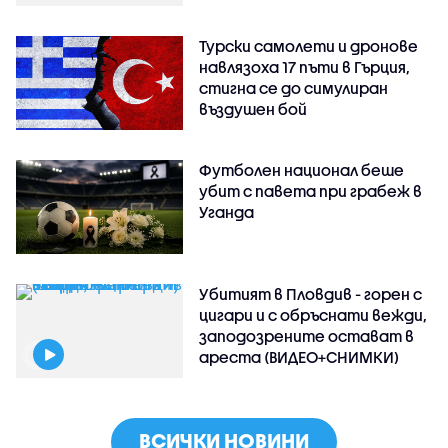
Турски самолети и дронове
навлязоха 17 пъти в Гърция,
стигна се до симулиран
въздушен бой
Футболен национал беше
убит с павета при грабеж в
Уганда
Убитият в Пловдив - горен с
цигари и с обръснати вежди,
заподозрените остават в
ареста (ВИДЕО+СНИМКИ)
ВСИЧКИ НОВИНИ