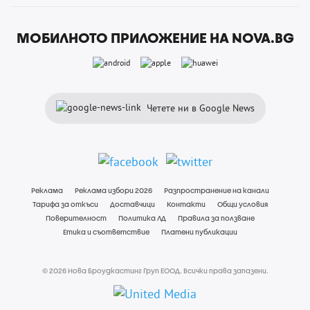
МОБИЛНОТО ПРИЛОЖЕНИЕ НА NOVA.BG
Четете ни в Google News
Реклама
Реклама избори 2026
Разпространение на канали
Тарифа за откъси
Доставчици
Контакти
Общи условия
Поверителност
Политика ЛД
Правила за ползване
Етика и съответствие
Платени публикации
© 2026 Нова Броудкастинг Груп ЕООД. Всички права запазени.