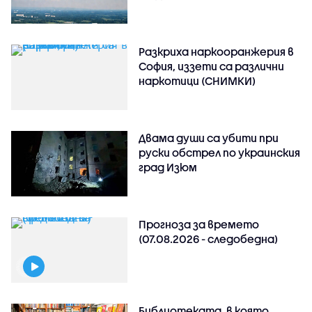
Разкриха наркооранжерия в
София, иззети са различни
наркотици (СНИМКИ)
Двама души са убити при
руски обстрeл по украинския
град Изюм
Прогноза за времето
(07.08.2026 - следобедна)
Библиотеката, в която